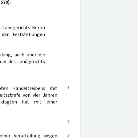
 579).
s Landgerichts Berlin
den Feststellungen
dung, auch über die
mer des Landgerichts
1
ten Handeltreibens mit
itsstrafe von vier Jahren
eklagten hat mit einer
2
3
iner Verurteilung wegen