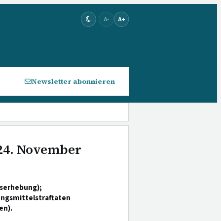
A-
A+
Newsletter abonnieren
 24. November
iserhebung);
ngsmittelstraftaten
en).