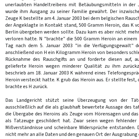
unerlaubten Handeltreibens mit Betäubungsmitteln in der 
wurde ihm Ausgang zu seiner Familie gewährt. Der inzwischen
Zeuge K bestellte am 4. Januar 2003 bei dem belgischen Rausc
der Angeklagte in Kontakt stand, 500 Gramm Heroin, das K von
Berlin übergeben werden sollte. Dazu kam es aber nicht mehr,
verloren hatte. N "brachte" die 500 Gramm Heroin an einem 
Tag nach dem 5. Januar 2003 "in die Verfügungsgewalt" d
anschließend von H ein Kilogramm Heroin von besonders schlec
Rücknahme des Rauschgifts an und forderte diesen auf, 
gelieferte Heroin wegen minderer Qualität zu ihm zurück
beschrieb am 18. Januar 2003 K während eines Telefongesprä
Heroin versteckt hatte. K grub das Heroin aus. Er stellte fest
brachte es H zurück.
Das Landgericht stützt seine Überzeugung von der Täte
ausschließlich auf die als glaubhaft bewertete Aussage des ta
die Übergabe des Heroins als Zeuge vom Hörensagen und das
als Tatzeuge geschildert hat. Zwar seien wegen fehlender 
Mißverständnisse und scheinbare Widersprüche entstanden. 
nicht mehr an alle Daten und den genauen Ort der Ausgrabung