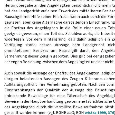
Heroinübergabe an den Angeklagten persönlich nicht mehr t
hat das Landgericht auf einen Erwerb des mittelbaren Besit
Rauschgift mit Hilfe seiner Ehefrau - wenn auch durch die Fo
gewissen, aber keine Alternative darstellenden Einschränkung
die Ehefrau des Angeklagten in die Rolle einer neuen Tat
geeignet gewesen, einen Teil des Schuldvorwurfs, die Inbesit
widerlegen. Vor dem Hintergrund, daß dafür lediglich ein
Verfügung stand, dessen Aussage dem Landgericht nic
unmittelbaren Besitzes am Rauschgift durch den Angekla
Vernehmung dieser Zeugin geboten. Dies gilt bei der gegeb
der engen Beziehung zwischen dem Angeklagten und der nicht 
Auch soweit die Aussage der Ehefrau des Angeklagten lediglich
übrigen belastenden Aussagen des Zeugen K heranzuziehen
Aufklärungspflicht ihre Vernehmung geboten. Nach den vom 
Einschränkungen der Qualität der Aussage des Belastung
erdrückende Beweislage für eine Täterschaft des Angeklag
Beweise in der Hauptverhandlung gewonnene tatrichterliche 
des Angeklagten durch die vermißte Beweisaufnahme nicht
gestellt werden können (vgl. BGHR aaO; BGH
wistra 1999, 376