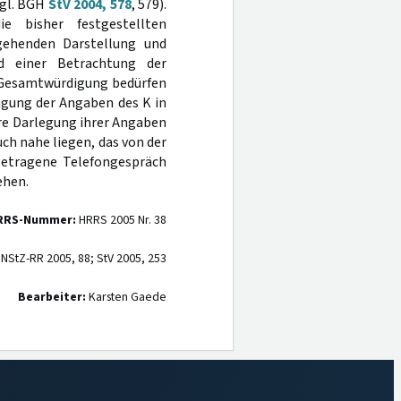
vgl. BGH
StV 2004, 578
, 579).
e bisher festgestellten
 gehenden Darstellung und
 einer Betrachtung der
n Gesamtwürdigung bedürfen
igung der Angaben des K in
re Darlegung ihrer Angaben
ch nahe liegen, das von der
rgetragene Telefongespräch
ehen.
RRS-Nummer:
HRRS 2005 Nr. 38
NStZ-RR 2005, 88; StV 2005, 253
Bearbeiter:
Karsten Gaede