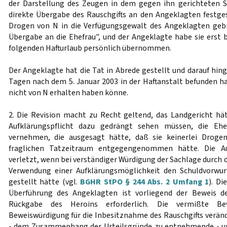
der Darstellung des Zeugen in dem gegen ihn gerichteten S
direkte Übergabe des Rauschgifts an den Angeklagten festgest
Drogen von N in die Verfügungsgewalt des Angeklagten geb
Übergabe an die Ehefrau", und der Angeklagte habe sie erst b
folgenden Hafturlaub persönlich übernommen.
Der Angeklagte hat die Tat in Abrede gestellt und darauf hing
Tagen nach dem 5. Januar 2003 in der Haftanstalt befunden h
nicht von N erhalten haben könne.
2. Die Revision macht zu Recht geltend, das Landgericht hätt
Aufklärungspflicht dazu gedrängt sehen müssen, die Eh
vernehmen, die ausgesagt hätte, daß sie keinerlei Droge
fraglichen Tatzeitraum entgegengenommen hätte. Die Auf
verletzt, wenn bei verständiger Würdigung der Sachlage durch
Verwendung einer Aufklärungsmöglichkeit den Schuldvorwur
gestellt hätte (vgl.
BGHR StPO § 244 Abs. 2 Umfang 1
). Di
Überführung des Angeklagten ist vorliegend der Beweis d
Rückgabe des Heroins erforderlich. Die vermißte Be
Beweiswürdigung für die Inbesitznahme des Rauschgifts verä
- dem Zusammenhang der Urteilsgründe zu entnehmende - 