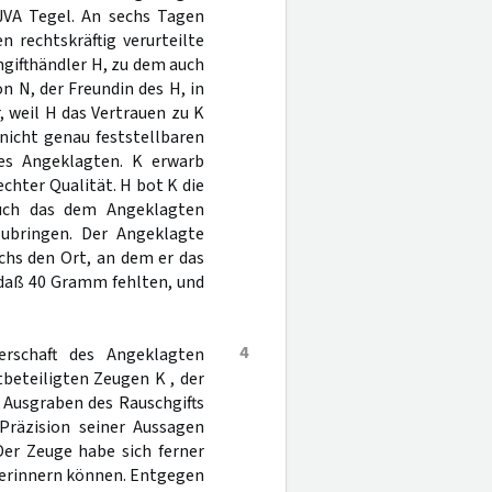
JVA Tegel. An sechs Tagen
 rechtskräftig verurteilte
hgifthändler H, zu dem auch
 N, der Freundin des H, in
 weil H das Vertrauen zu K
nicht genau feststellbaren
es Angeklagten. K erwarb
hter Qualität. H bot K die
auch das dem Angeklagten
zubringen. Der Angeklagte
chs den Ort, an dem er das
, daß 40 Gramm fehlten, und
4
rschaft des Angeklagten
tbeteiligten Zeugen K , der
 Ausgraben des Rauschgifts
Präzision seiner Aussagen
Der Zeuge habe sich ferner
 erinnern können. Entgegen