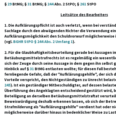
§
29
BtMG; §
31
BtMG; §
244
Abs. 2 StPO; §
261
StPO
Leitsätze des Bearbeiters
1. Die Aufklärungspflicht ist auch verletzt, wenn bei verstä
Sachlage durch den abwägenden Richter die Verwendung ein
Aufklärungsmöglichkeit den Schuldvorwurf möglicherweise in
(vgl.
BGHR StPO § 244 Abs. 2 Umfang 1
).
2. Für die Glaubhaftigkeitsbeurteilung gerade bei Aussagen i
Betäubungsmittelstrafrechts ist es regelmäßig ein wesentli
sich der Zeuge durch seine Aussage in dem gegen ihn selbst 
Hinblick auf §
31
BtMG entlasten wollte; für diesen Fall besteh
fernliegende Gefahr, daß der "Aufklärungsgehilfe", der sich 
Vorteile verspricht, den Nichtgeständigen zu Unrecht belast
245
). Ist ein geständiger Mitbeschuldigter, auf dessen belas
Überführung des Angeklagten entscheidend gestützt wird, b
Beteiligung an derselben Betäubungsmittelstraftat verurtei
Beweiswürdigung deshalb erkennen lassen, ob sich der Betre
Strafmilderung als "Aufklärungsgehilfe" verdient hat oder ni
möglicherweise darüber hinaus in bedenklicher Weise zu Las