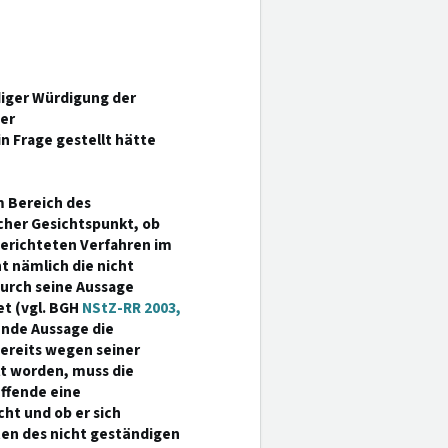
ndiger Würdigung der
er
 Frage gestellt hätte
m Bereich des
cher Gesichtspunkt, ob
gerichteten Verfahren im
t nämlich die nicht
durch seine Aussage
et (vgl. BGH
NStZ-RR 2003,
tende Aussage die
ereits wegen seiner
lt worden, muss die
ffende eine
cht und ob er sich
ten des nicht geständigen