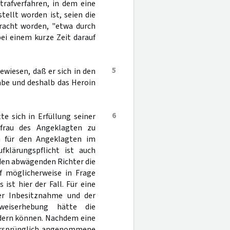
trafverfahren, in dem eine
ellt worden ist, seien die
racht worden, "etwa durch
ei einem kurze Zeit darauf
5
ewiesen, daß er sich in den
abe und deshalb das Heroin
6
e sich in Erfüllung seiner
efrau des Angeklagten zu
n für den Angeklagten im
klärungspflicht ist auch
 den abwägenden Richter die
f möglicherweise in Frage
es ist hier der Fall. Für eine
er Inbesitznahme und der
weiserhebung hätte die
ndern können. Nachdem eine
ursprünglich angenommene