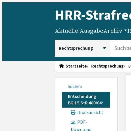
HRR
-Strafre
Aktuelle Ausgabe
Archiv
R
HRRS durchsuchen
Startseite
Rechtsprechung
B
Suchen
Entscheidung
BGH 5 StR 480/04:
Druckansicht
PDF-
Download