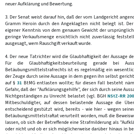
neuer Aufklärung und Bewertung.
3. Der Senat weist darauf hin, daß der vom Landgericht ange
Gramm Heroin durch den Angeklagten nicht belegt ist. De
eigener Kenntnis von dem genauen Gewicht der ursprünglich
geringe Verkaufsmenge ersichtlich nicht zuverlässig feststel
ausgesagt, wem Rauschgift verkauft wurde.
4. Der neue Tatrichter wird die Glaubhaftigkeit der Aussage d
Für die Glaubhaftigkeitsbeurteilung gerade bei A
Betäubungsmittelstrafrechts ist es regelmäßig ein wesentlic
der Zeuge durch seine Aussage in dem gegen ihn selbst gerich
auf §
31
BtMG entlasten wollte; für diesen Fall besteht näml
Gefahr, daß der "Aufklärungsgehilfe", der sich durch seine Auss
Nichtgeständigen zu Unrecht belastet (vgl. BGH
NStZ-RR 200
Mitbeschuldigter, auf dessen belastende Aussage die Übe
entscheidend gestützt wird, bereits - wie hier - wegen seine
Betäubungsmittelstraftat verurteilt worden, muß die Beweis
lassen, ob sich der Betreffende eine Strafmilderung als "Aufkl
oder nicht und ob er sich möglicherweise darüber hinaus in b