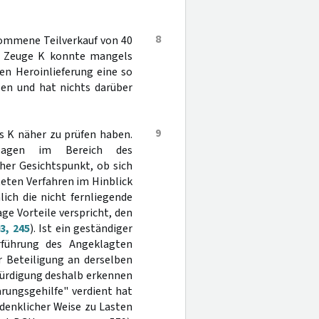
8
nommene Teilverkauf von 40
r Zeuge K konnte mangels
en Heroinlieferung eine so
len und hat nichts darüber
9
es K näher zu prüfen haben.
ussagen im Bereich des
her Gesichtspunkt, ob sich
teten Verfahren im Hinblick
ich die nicht fernliegende
age Vorteile verspricht, den
3, 245
). Ist ein geständiger
rführung des Angeklagten
r Beteiligung an derselben
würdigung deshalb erkennen
ärungsgehilfe" verdient hat
edenklicher Weise zu Lasten