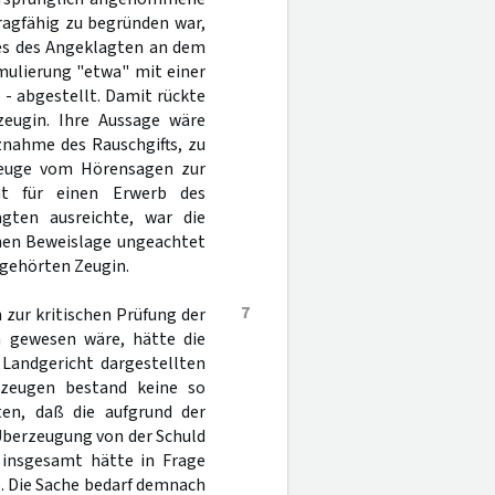
ragfähig zu begründen war,
zes des Angeklagten an dem
rmulierung "etwa" mit einer
 - abgestellt. Damit rückte
zeugin. Ihre Aussage wäre
znahme des Rauschgifts, zu
 Zeuge vom Hörensagen zur
ht für einen Erwerb des
gten ausreichte, war die
enen Beweislage ungeachtet
gehörten Zeugin.
7
 zur kritischen Prüfung der
 gewesen wäre, hätte die
Landgericht dargestellten
szeugen bestand keine so
ten, daß die aufgrund der
Überzeugung von der Schuld
 insgesamt hätte in Frage
). Die Sache bedarf demnach