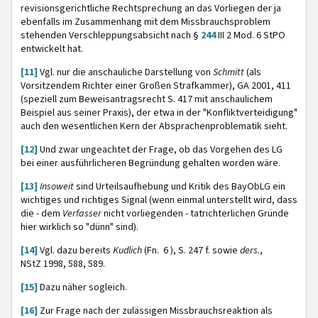
revisionsgerichtliche Rechtsprechung an das Vorliegen der ja
ebenfalls im Zusammenhang mit dem Missbrauchsproblem
stehenden Verschleppungsabsicht nach §
244
III 2 Mod. 6 StPO
entwickelt hat.
[11]
Vgl. nur die anschauliche Darstellung von
Schmitt
(als
Vorsitzendem Richter einer Großen Strafkammer), GA 2001, 411
(speziell zum Beweisantragsrecht S. 417 mit anschaulichem
Beispiel aus seiner Praxis), der etwa in der "Konfliktverteidigung"
auch den wesentlichen Kern der Absprachenproblematik sieht.
[12]
Und zwar ungeachtet der Frage, ob das Vorgehen des LG
bei einer ausführlicheren Begründung gehalten worden wäre.
[13]
Insoweit
sind Urteilsaufhebung und Kritik des BayObLG ein
wichtiges und richtiges Signal (wenn einmal unterstellt wird, dass
die - dem
Verfasser
nicht vorliegenden - tatrichterlichen Gründe
hier wirklich so "dünn" sind).
[14]
Vgl. dazu bereits
Kudlich
(Fn. 6 ), S. 247 f. sowie
ders.
,
NStZ 1998, 588, 589.
[15]
Dazu näher sogleich.
[16]
Zur Frage nach der zulässigen Missbrauchsreaktion als