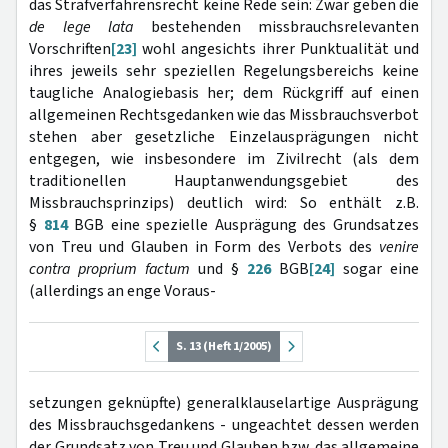
das Strafverfahrensrecht keine Rede sein: Zwar geben die
de lege lata
bestehenden missbrauchsrelevanten
Vorschriften
[23]
wohl angesichts ihrer Punktualität und
ihres jeweils sehr speziellen Regelungsbereichs keine
taugliche Analogiebasis her; dem Rückgriff auf einen
allgemeinen Rechtsgedanken wie das Missbrauchsverbot
stehen aber gesetzliche Einzelausprägungen nicht
entgegen, wie insbesondere im Zivilrecht (als dem
traditionellen Hauptanwendungsgebiet des
Missbrauchs­prinzips) deutlich wird: So enthält z.B.
§
814
BGB eine spezielle Ausprägung des Grundsatzes
von Treu und Glauben in Form des Verbots des
venire
contra pro­prium factum
und §
226
BGB
[24]
sogar eine
(allerdings an enge Voraus-
S. 13 (Heft 1/2005)
setzungen geknüpfte) generalklauselartige Ausprägung
des Missbrauchsgedankens - unge­achtet dessen werden
der Grundsatz von Treu und Glauben bzw. das allgemeine