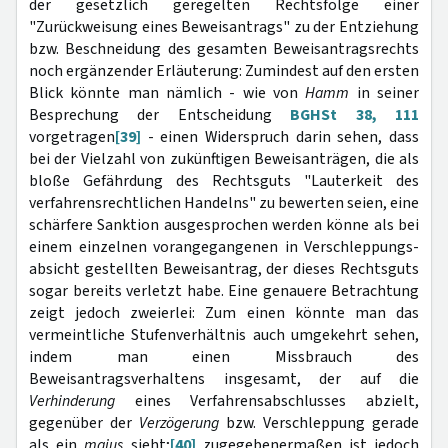
der gesetzlich geregelten Rechts­folge einer
"Zurückweisung eines Beweisantrags" zu der Entziehung
bzw. Beschneidung des gesamten Beweisantragsrechts
noch ergänzender Erläuterung: Zumindest auf den ersten
Blick könnte man nämlich - wie von
Hamm
in seiner
Besprechung der Entscheidung
BGHSt 38, 111
vorgetragen
[39]
- einen Widerspruch darin sehen, dass
bei der Vielzahl von zukünftigen Beweisanträgen, die als
bloße Gefährdung des Rechtsguts "Lauterkeit des
verfahrensrechtlichen Handelns" zu bewerten seien, eine
schär­fere Sanktion ausgesprochen werden könne als bei
einem einzelnen vorangegangenen in Verschleppungs­
absicht gestellten Beweisantrag, der dieses Rechtsguts
sogar bereits verletzt habe. Eine genauere Betrachtung
zeigt jedoch zweierlei: Zum einen könnte man das
vermeintliche Stufenverhältnis auch umgekehrt sehen,
indem man einen Missbrauch des
Beweisantragsverhaltens insgesamt, der auf die
Verhinderung
eines Verfahrensab­schlusses abzielt,
gegenüber der
Verzögerung
bzw. Verschleppung gerade
als ein
maius
sieht;
[40]
zugegebenermaßen ist jedoch