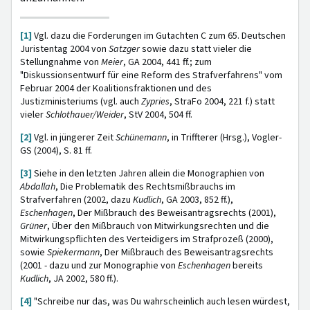
[1]
Vgl. dazu die Forderungen im Gutachten C zum 65. Deutschen
Juristentag 2004 von
Satzger
sowie dazu statt vieler die
Stellungnahme von
Meier
, GA 2004, 441 ff.; zum
"Diskussionsentwurf für eine Reform des Strafverfahrens" vom
Februar 2004 der Koalitionsfraktionen und des
Justizministeriums (vgl. auch
Zypries
, StraFo 2004, 221 f.) statt
vieler
Schlothauer/Weider
, StV 2004, 504 ff.
[2]
Vgl. in jüngerer Zeit
Schünemann
, in Triffterer (Hrsg.), Vogler-
GS (2004), S. 81 ff.
[3]
Siehe in den letzten Jahren allein die Monographien von
Abdallah
, Die Problematik des Rechtsmißbrauchs im
Strafverfahren (2002, dazu
Kudlich
, GA 2003, 852 ff.),
Eschenhagen
, Der Mißbrauch des Beweisantragsrechts (2001),
Grüner
, Über den Mißbrauch von Mitwirkungsrechten und die
Mitwirkungspflichten des Verteidigers im Strafprozeß (2000),
sowie
Spiekermann
, Der Mißbrauch des Beweisantragsrechts
(2001 - dazu und zur Monographie von
Eschenhagen
bereits
Kudlich
, JA 2002, 580 ff.).
[4]
"Schreibe nur das, was Du wahrscheinlich auch lesen würdest,