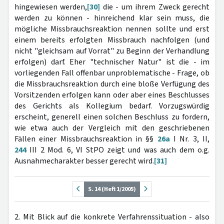
hingewiesen werden,
[30]
die - um ihrem Zweck gerecht
werden zu können - hinreichend klar sein muss, die
mögliche Missbrauchsreaktion nennen sollte und erst
einem bereits erfolgten Missbrauch nachfolgen (und
nicht "gleichsam auf Vorrat" zu Beginn der Verhandlung
erfolgen) darf. Eher "technischer Natur" ist die - im
vorliegenden Fall offenbar unproblematische - Frage, ob
die Missbrauchsreaktion durch eine bloße Verfügung des
Vorsitzenden erfolgen kann oder aber eines Beschlusses
des Gerichts als Kollegium bedarf. Vorzugswürdig
erscheint, generell einen solchen Beschluss zu fordern,
wie etwa auch der Vergleich mit den geschriebenen
Fällen einer Missbrauchsreaktion in §§
26a
I Nr. 3, II,
244
III 2 Mod. 6, VI StPO zeigt und was auch dem o.g.
Ausnahmecharakter besser gerecht wird.
[31]
S. 14 (Heft 1/2005)
2. Mit Blick auf die konkrete Verfahrenssituation - also