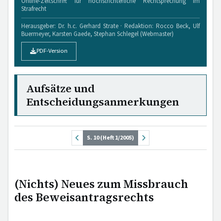
Online-Zeitschrift für höchstrichterliche Rechtsprechung im
Strafrecht
Herausgeber: Dr. h.c. Gerhard Strate · Redaktion: Rocco Beck, Ulf
Buermeyer, Karsten Gaede, Stephan Schlegel (Webmaster)
PDF-Version
Aufsätze und
Entscheidungsanmerkungen
S. 10 (Heft 1/2005)
(Nichts) Neues zum Missbrauch
des Beweisantragsrechts