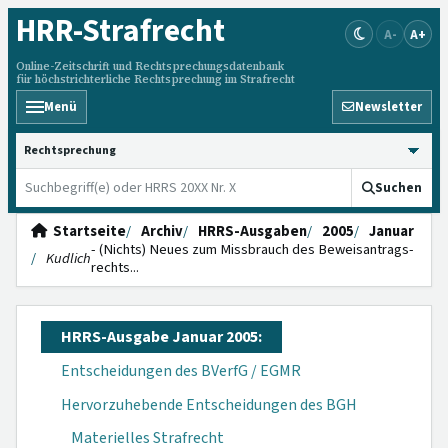
HRR
-Strafrecht
A-
A+
Online-Zeitschrift und Rechtsprechungsdatenbank
für höchstrichterliche Rechtsprechung im Strafrecht
Menü
Newsletter
HRRS durchsuchen
Suchen
Startseite
Archiv
HRRS-Ausgaben
2005
Januar
- (Nichts) Neues zum Miss­brauch des Be­weisantrags­
Kudlich
rechts...
HRRS-Ausgabe Januar 2005:
Entscheidungen des BVerfG / EGMR
Hervorzuhebende Entscheidungen des BGH
Materielles Strafrecht