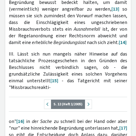
Begründung bewusst bedeckt halten, um damit
(vermeintlich) weniger angreifbar zu werden,
[13]
so
müssen sie sich zumindest den Vorwurf machen lassen,
dass die Einschlägigkeit eines ungeschriebenen
Missbrauchsverbots stets ein
Ausnahmefall
ist, der von
der Regelanordnung einer Rechtsnorm abweicht und
damit eine
erhebliche Begründungslast
nach sich zieht.
[14]
III. Lässt sich nun mangels näher Hinweise auf das
tatsächliche Prozessgeschehen in den Gründen des
Beschlusses nicht verbindlich sagen, ob - die
grundsätzliche Zulässigkeit eines solchen Vorgehens
einmal unterstellt
[15]
- das Tatgericht mit seiner
"Missbrauchsreakti-
S. 12 (Heft 1/2005)
on"
[16]
in
der Sache
zu schnell bei der Hand oder aber
"nur" eine hinreichende Begründung unterlassen hat,
[17]
so gibt die Entscheidung doch Anlass dazu, darüber