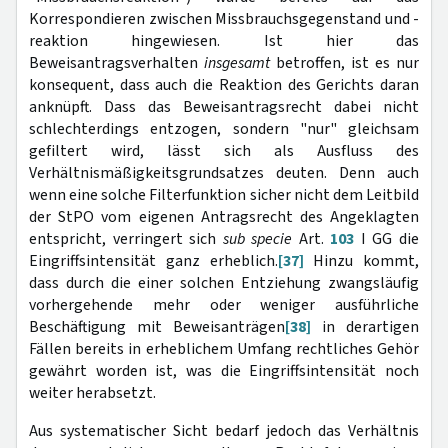
Korrespondieren zwischen Missbrauchsgegenstand und -
reaktion hingewiesen. Ist hier das
Beweisantragsverhalten
insgesamt
betroffen, ist es nur
konsequent, dass auch die Reaktion des Gerichts daran
anknüpft. Dass das Beweisantragsrecht dabei nicht
schlechterdings entzogen, sondern "nur" gleichsam
gefiltert wird, lässt sich als Ausfluss des
Verhältnismäßigkeitsgrundsatzes deuten. Denn auch
wenn eine solche Filterfunktion sicher nicht dem Leitbild
der StPO vom eigenen Antragsrecht des Ange­klagten
entspricht, verringert sich
sub specie
Art.
103
I GG die
Eingriffsintensität ganz erheblich.
[37]
Hinzu kommt,
dass durch die einer solchen Entziehung zwangsläufig
vorhergehende mehr oder weniger ausführliche
Beschäftigung mit Beweisanträgen
[38]
in derartigen
Fällen bereits in er­heblichem Umfang rechtliches Gehör
gewährt worden ist, was die Eingriffsintensität noch
weiter herabsetzt.
Aus systematischer Sicht bedarf jedoch das Verhältnis