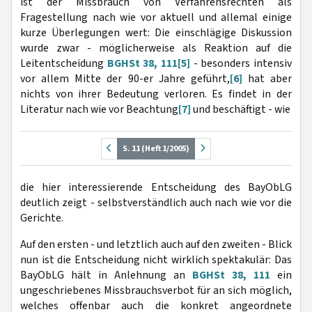
ist der Missbrauch von Verfahrensrechten als
Fragestellung nach wie vor aktuell und allemal einige
kurze Überlegungen wert: Die einschlägige Diskussion
wurde zwar - möglicherweise als Reaktion auf die
Leitentscheidung
BGHSt 38, 111
[5]
- besonders intensiv
vor allem Mitte der 90-er Jahre geführt,
[6]
hat aber
nichts von ihrer Bedeutung verloren. Es findet in der
Literatur nach wie vor Beachtung
[7]
und beschäftigt - wie
S. 11 (Heft 1/2005)
die hier interessierende Entscheidung des BayObLG
deutlich zeigt - selbstverständlich auch nach wie vor die
Gerichte.
Auf den ersten - und letztlich auch auf den zweiten - Blick
nun ist die Entscheidung nicht wirklich spektakulär: Das
BayObLG hält in Anlehnung an
BGHSt 38, 111
ein
ungeschriebenes Missbrauchsverbot für an sich möglich,
welches offenbar auch die konkret angeordnete