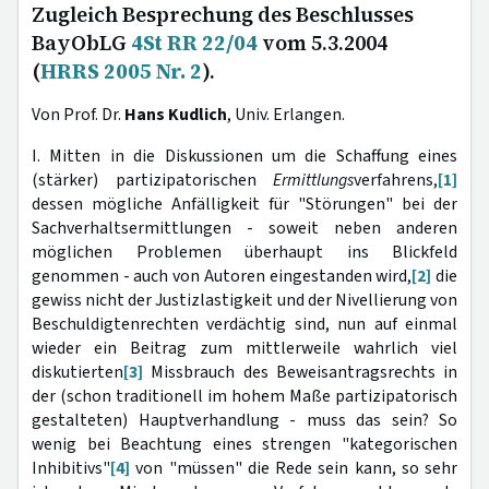
Zugleich Besprechung des Beschlusses
BayObLG
4St RR 22/04
vom 5.3.2004
(
HRRS 2005 Nr. 2
).
Von Prof. Dr.
Hans Kudlich
, Univ. Erlangen.
I. Mitten in die Diskussionen um die Schaffung eines
(stärker) partizipatorischen
Ermittlungs
verfahrens,
[1]
dessen mögliche Anfälligkeit für "Störungen" bei der
Sachverhaltsermittlungen - soweit neben anderen
möglichen Problemen überhaupt ins Blickfeld
genommen - auch von Autoren eingestanden wird,
[2]
die
gewiss nicht der Justizlastigkeit und der Nivellierung von
Beschuldigtenrechten verdächtig sind, nun auf einmal
wieder ein Beitrag zum mittlerweile wahrlich viel
diskutierten
[3]
Missbrauch des Beweisantragsrechts in
der (schon traditionell im hohem Maße partizipatorisch
gestalteten) Hauptverhandlung - muss das sein? So
wenig bei Beachtung eines strengen "kategorischen
Inhibitivs"
[4]
von "müssen" die Rede sein kann, so sehr