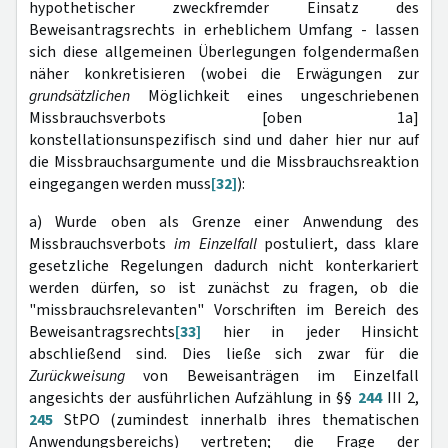
hypothetischer zweckfremder Einsatz des
Beweisantragsrechts in erheblichem Umfang - lassen
sich diese allgemeinen Überlegungen folgendermaßen
näher konkretisieren (wobei die Erwägungen zur
grundsätzlichen
Möglichkeit eines ungeschriebenen
Missbrauchsverbots [oben 1a]
konstellationsunspezifisch sind und daher hier nur auf
die Missbrauchsargumente und die Missbrauchsreaktion
eingegangen werden muss
[32]
):
a) Wurde oben als Grenze einer Anwendung des
Missbrauchsverbots
im Einzelfall
postuliert, dass klare
gesetzliche Regelungen dadurch nicht konterkariert
werden dürfen, so ist zunächst zu fragen, ob die
"missbrauchsrelevanten" Vorschriften im Bereich des
Beweisantragsrechts
[33]
hier in jeder Hinsicht
abschließend sind. Dies ließe sich zwar für die
Zurückweisung
von Be­weisanträgen im Einzelfall
angesichts der ausführlichen Aufzählung in §§
244
III 2,
245
StPO (zumindest innerhalb ihres thematischen
Anwendungsbereichs) vertreten; die Frage der