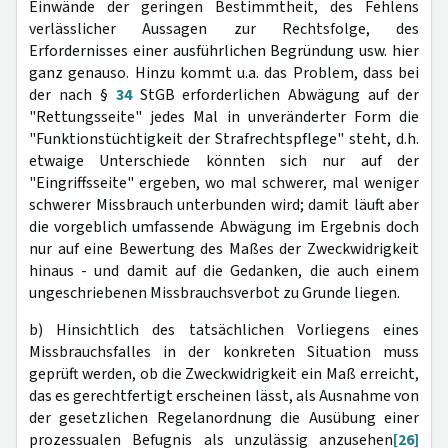
Einwände der geringen Bestimmtheit, des Fehlens
verlässlicher Aussagen zur Rechtsfolge, des
Erfordernisses einer ausführlichen Begründung usw. hier
ganz genauso. Hinzu kommt u.a. das Problem, dass bei
der nach §
34
StGB erforderlichen Abwägung auf der
"Rettungsseite" jedes Mal in unveränderter Form die
"Funktionstüchtigkeit der Strafrechtspflege" steht, d.h.
etwaige Unterschiede könnten sich nur auf der
"Eingriffsseite" ergeben, wo mal schwerer, mal weniger
schwerer Missbrauch unterbunden wird; damit läuft aber
die vorgeblich umfassende Abwägung im Ergebnis doch
nur auf eine Bewertung des Maßes der Zweckwidrigkeit
hinaus - und damit auf die Gedanken, die auch einem
ungeschriebenen Missbrauchsverbot zu Grunde liegen.
b) Hinsichtlich des tatsächlichen Vorliegens eines
Missbrauchsfalles in der konkreten Situation muss
geprüft werden, ob die Zweckwidrigkeit ein Maß erreicht,
das es gerechtfertigt erscheinen lässt, als Ausnahme von
der gesetzlichen Regelanordnung die Ausübung einer
prozessualen Befugnis als unzulässig anzusehen
[26]