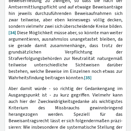
Beweiserhebung zu zwingen, so dass die nach der
Amtsermittlungspflicht und auf etwaige Beweisanträge
hin jeweils durchzuführenden Beweisaufnahmen sich
zwar teilweise, aber eben keineswegs völlig decken,
sondern vielmehr zwei sich überscheidende Kreise bilden.
[34]
Diese Möglichkeit müsse aber, so könnte man weiter
argumentieren, ausnahmslos unangetastet bleiben, da
sie gerade damit zusammenhänge, dass trotz der
grundsätzlichen Verpflichtung der
Strafverfolgungsbehörden zur Neutralität naturgemäß
teilweise unterschiedliche Sichtweisen darüber
bestehen, welche Beweise im Einzelnen noch etwas zur
Wahrheitsfindung beitragen könnten.
[35]
Aber damit würde - so richtig der Gedankengang im
Ausgangspunkt ist - zu kurz gegriffen. Vielmehr kann
auch hier der Zweckwidrigkeitsgedanke als wichtigstes
Kriterium des Miss­brauchs gewinnbringend
herangezogen werden. Speziell für das
Beweisantragsrecht lässt er sich folgendermaßen präzi­
sieren: Wie insbesondere die systematische Stellung der