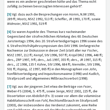
wenn es ein anderer geschrieben hätte und das Thema nicht
zufällig zu Deinen bevorzugten Interessen gehört!".
[5]
Vgl. dazu auch die Besprechungen von
Hamm
, NJW 1993,
289 ff.;
Maatz
, NStZ 1992, 513 ff.;
Scheffler
, JR 1993, 170 ff., sowie
Widmaier
, NStZ 1992, 519 ff.
[6]
So waren Aspekte des Themas kurz nacheinander
Gegenstand der strafrechtlichen Abteilung des 60. Deutschen
Juristentags 1994, des 20. Strafverteidigertages 1996 sowie des
6. Strafrechtsfrühjahrssymposium des DAV 1996. Umfangreiche
Nachweise zur Diskussion in dieser Zeit (statt aller nur
Fischer
,
NStZ 1997, 212 ff.;
Kempf
, StV 1996, 507 ff.;
Kröpil
DRiZ 1996, 448 ff.;
ders.
, ZRP 1997, 9 ff.;
ders.
,
JuS 1997, 355 ff.;
ders.
, JR 1997, 315 ff.;
ders.
, JZ 1998, 135 f.
Kühne
, StV 1996, 684 ff.;
Niemöller
, StV 1996,
501 ff.;
Rüping
, JZ 1997, 865 ff.) in den Monographien von
Jahn
,
Konfliktverteidigung und Inquisitionsmaxime (1998) und
Kudlich
,
Strafprozeß und allgemeines Mißbrauchsverbot (1998).
[7]
Vgl. aus der jüngeren Zeit etwa die Beiträge von
Fezer
,
Weber-FS (2004), S. 475 ff., sowie
Senge
, NStZ 2002, 225 ff., die
Dissertation von
Abdallah
(Fn. 3) sowie vor allem die voluminöse
Habilitationsschrift von
Fahl
, Rechtsmißbrauch im Strafprozeß
(2003), der insbesondere das Verdienst zukommt, eine Reihe
von Sachfragen, die man mit der Missbrauchsproblematik im