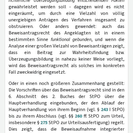
richterliche Überzeugungsbildung entscheidenden Fakten
gewährleistet werden soll - dagegen wird es nicht
eingeräumt, um durch eine Vielzahl von völlig
unergiebigen Anträgen des Verfahren insgesamt zu
obstruieren. Oder anders gewendet: auch das
Beweisantragsrecht des Angeklagten ist in einem
bestimmten Sinne
funktional gebunden
, und wenn die
Analyse einer großen Vielzahl von Beweisanträgen zeigt,
dass ein Beitrag zur Wahrheitsfindung bzw.
Überzeugungsbildung in nahezu keiner Weise vorliegt,
wird das Beweisantragsrecht als solches im konkreten
Fall zweckwidrig eingesetzt.
Oder in einen noch größeren Zusammenhang gestellt:
Die Vorschriften über das Beweisantragsrecht sind in den
6. Abschnitt des 2. Buches der StPO über die
Hauptverhandlung eingebunden, der den Ablauf der
Hauptverhandlung von ihrem Beginn (vgl. §
243
I StPO)
bis zu ihrem Abschluss (vgl. §§
260
ff. StPO zum Urteil,
insbesondere §
275
StPO zur Urteilsausfertigung) regelt.
Dies zeigt, dass die Beweisaufnahme integrierter