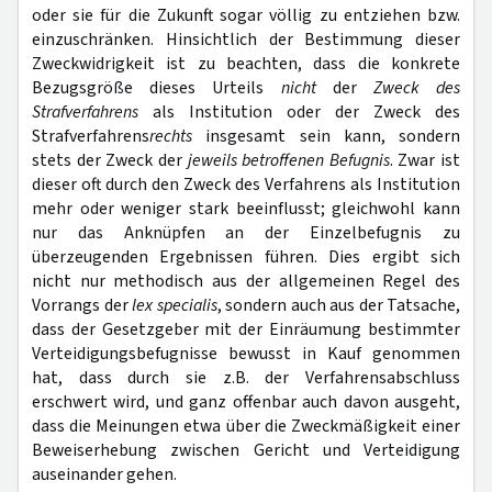
oder sie für die Zukunft sogar völlig zu entziehen bzw.
einzuschrän­ken. Hinsichtlich der Bestimmung dieser
Zweckwidrigkeit ist zu beachten, dass die konkrete
Bezugsgröße dieses Urteils
nicht
der
Zweck des
Strafverfahrens
als Institution oder der Zweck des
Strafverfahrens
rechts
insgesamt sein kann, sondern
stets der Zweck der
jeweils betroffenen Befugnis
. Zwar ist
dieser oft durch den Zweck des Verfahrens als Institution
mehr oder weniger stark beeinflusst; gleichwohl kann
nur das Anknüpfen an der Einzelbefugnis zu
überzeugenden Ergebnissen führen. Dies ergibt sich
nicht nur methodisch aus der allgemeinen Regel des
Vorrangs der
lex specialis
, sondern auch aus der Tatsache,
dass der Gesetzgeber mit der Einräumung bestimmter
Verteidigungsbefugnisse bewusst in Kauf genommen
hat, dass durch sie z.B. der Verfahrensabschluss
erschwert wird, und ganz offenbar auch davon ausgeht,
dass die Meinungen etwa über die Zweckmäßigkeit einer
Beweiserhebung zwischen Gericht und Verteidigung
auseinander gehen.