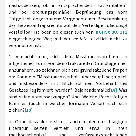
nachzudenken, ob in entsprechenden "Extremfällen"
und bei ordnungsgemäßer Begründung das vom
Tatgericht angesonnene Vorgehen einer Beschränkung
des Beweisantragsrechts auf den Verteidiger
überhaupt
vorstellbar ist oder ob dieser auch von
BGHSt 38, 111
eingeschlagene Weg mit der
lex lata
letztlich nicht zu
vereinbaren ist:
1. Versucht man, sich dem Missbrauchsproblem in
allgemeiner Form von den strukturellen Grundlagen her
anzunähern, so zeichnen sich drei grundsätzliche Fragen
ab: Kann ein "Missbrauchsverbot" überhaupt begründet
und insbesondere mit Blick auf den Vorbehalt des
Gesetzes legitimiert werden? Bejahendenfalls:
[18]
Was
sind seine Voraussetzungen? Und: Welche Rechtsfolgen
kann es (auch in welcher formalen Weise) nach sich
ziehen?
[19]
a) Ohne dass der ersten - auch in der einschlägigen
Literatur selten vertieft und etwa in ihren
methodischen
[20]
und verfassungsrechtlichen