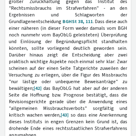
großer Zurückhaltung gegen das Institut des
"Rechtsmissbrauchs im Strafverfahren" - an den
Ergebnissen und Schlagworten der
Grundlagenentscheidung
BGHSt 38, 111
. Dass diese auch
einer näheren (in dieser Form weder damals vom BGH
noch nunmehr vom BayObLG geleisteten) Überprüfung
und Einlösung der Begründungspflicht standhalten
könnten, sollte vorliegend deutlich geworden sein.
Darüber hinaus zeigt die Entscheidung aber zwei
praktisch wichtige Aspekte noch einmal sehr klar: Zwar
scheinen auf der einen Seite Tatgerichte zuweilen der
Versuchung zu erliegen, über die Figur des Missbrauchs
"nur lästige oder unbequeme Beweisanträge" zu
bewältigen;
[42]
das BayObLG hat aber auf der anderen
Seite die Hoffnung bzw. Prognose bestätigt, dass die
Revisionsgerichte gerade über die Anwendung eines
"allgemeinen Missbrauchsverbots" sorgfältig und
kritisch wachen werden,
[43]
so dass eine Anerkennung
dieses Instituts in engen Grenzen kein Grund ist, das
drohende Ende eines rechtsstaatlichen Strafverfahrens
anzumahnen.