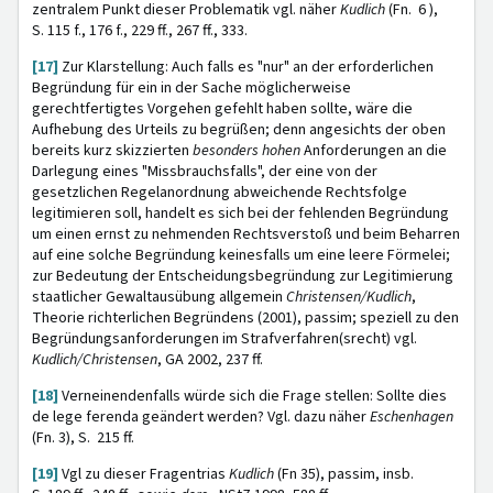
zentralem Punkt dieser Problematik vgl. näher
Kudlich
(Fn. 6 ),
S. 115 f., 176 f., 229 ff., 267 ff., 333.
[17]
Zur Klarstellung: Auch falls es "nur" an der erforderlichen
Begründung für ein in der Sache möglicherweise
gerechtfertigtes Vorgehen gefehlt haben sollte, wäre die
Aufhebung des Urteils zu begrüßen; denn angesichts der oben
bereits kurz skizzierten
besonders hohen
Anforderungen an die
Darlegung eines "Missbrauchsfalls", der eine von der
gesetzlichen Regelanordnung abweichende Rechtsfolge
legitimieren soll, handelt es sich bei der fehlenden Begründung
um einen ernst zu nehmenden Rechtsverstoß und beim Beharren
auf eine solche Begründung keinesfalls um eine leere Förmelei;
zur Bedeutung der Entscheidungsbegründung zur Legitimierung
staatlicher Gewaltausübung allgemein
Christensen/Kudlich
,
Theorie richterlichen Begründens (2001), passim; speziell zu den
Begründungsanforderungen im Strafverfahren(srecht) vgl.
Kudlich/Christensen
, GA 2002, 237 ff.
[18]
Verneinendenfalls würde sich die Frage stellen: Sollte dies
de lege ferenda geändert werden? Vgl. dazu näher
Eschenhagen
(Fn. 3), S. 215 ff.
[19]
Vgl zu dieser Fragentrias
Kudlich
(Fn 35), passim, insb.