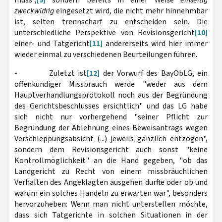
muss",
[9]
sondern bereits in einer Weise
einseitig
zweckwidrig
eingesetzt wird, die nicht mehr hinnehmbar
ist, selten trennscharf zu entscheiden sein. Die
unterschiedliche Perspektive von Revisionsgericht
[10]
einer- und Tatgericht
[11]
andererseits wird hier immer
wieder einmal zu verschiedenen Beurteilungen führen.
- Zuletzt ist
[12]
der Vorwurf des BayObLG, ein
offenkundiger Missbrauch werde "weder aus dem
Hauptverhandlungsprotokoll noch aus der Begründung
des Gerichtsbeschlusses ersichtlich" und das LG habe
sich nicht nur vorhergehend "seiner Pflicht zur
Begründung der Ablehnung eines Beweisantrags wegen
Verschleppungsabsicht (...) jeweils gänzlich entzogen",
sondern dem Revisionsgericht auch sonst "keine
Kontrollmöglichkeit" an die Hand gegeben, "ob das
Landgericht zu Recht von einem missbräuchlichen
Verhalten des Angeklagten ausgehen durfte oder ob und
warum ein solches Handeln zu erwarten war", besonders
hervorzuheben: Wenn man nicht unterstellen möchte,
dass sich Tatgerichte in solchen Situationen in der