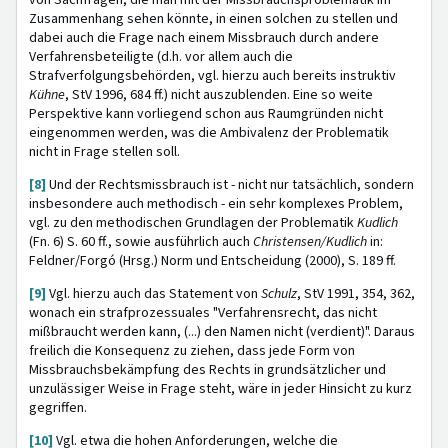
Zusammenhang sehen könnte, in einen solchen zu stellen und
dabei auch die Frage nach einem Missbrauch durch andere
Verfahrensbeteiligte (d.h. vor allem auch die
Strafverfolgungsbehörden, vgl. hierzu auch bereits instruktiv
Kühne
, StV 1996, 684 ff.) nicht auszublenden. Eine so weite
Perspektive kann vorliegend schon aus Raumgründen nicht
eingenommen werden, was die Ambivalenz der Problematik
nicht in Frage stellen soll.
[8]
Und der Rechtsmissbrauch ist - nicht nur tatsächlich, sondern
insbesondere auch methodisch - ein sehr komplexes Problem,
vgl. zu den methodischen Grundlagen der Problematik
Kudlich
(Fn. 6) S. 60 ff., sowie ausführlich auch
Christensen/Kudlich
in:
Feldner/Forgó (Hrsg.) Norm und Entscheidung (2000), S. 189 ff.
[9]
Vgl. hierzu auch das Statement von
Schulz
, StV 1991, 354, 362,
wonach ein strafprozessuales "Verfahrensrecht, das nicht
mißbraucht werden kann, (...) den Namen nicht (verdient)". Daraus
freilich die Konsequenz zu ziehen, dass jede Form von
Missbrauchsbekämpfung des Rechts in grundsätzlicher und
unzulässiger Weise in Frage steht, wäre in jeder Hinsicht zu kurz
gegriffen.
[10]
Vgl. etwa die hohen Anforderungen, welche die