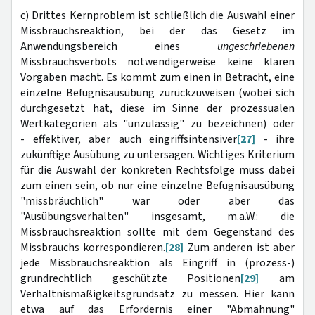
c) Drittes Kernproblem ist schließlich die Auswahl einer
Missbrauchsreaktion, bei der das Gesetz im
Anwendungsbereich eines
ungeschriebenen
Missbrauchsverbots notwendigerweise keine klaren
Vorgaben macht. Es kommt zum einen in Betracht, eine
einzelne Befugnisausübung zurückzuweisen (wobei sich
durchgesetzt hat, diese im Sinne der prozessualen
Wertkategorien als "unzulässig" zu bezeichnen) oder
- effektiver, aber auch eingriffsintensiver
[27]
- ihre
zukünftige Ausübung zu untersagen. Wichtiges Kriterium
für die Auswahl der konkreten Rechtsfolge muss dabei
zum einen sein, ob nur eine einzelne Befugnisausübung
"missbräuchlich" war oder aber das
"Ausübungsverhalten" insgesamt, m.a.W.: die
Missbrauchsreaktion sollte mit dem Gegenstand des
Missbrauchs korrespondieren.
[28]
Zum anderen ist aber
jede Missbrauchsreaktion als Eingriff in (prozess-)
grundrechtlich geschützte Positionen
[29]
am
Verhältnismäßigkeitsgrundsatz zu messen. Hier kann
etwa auf das Erfordernis einer "Abmahnung"