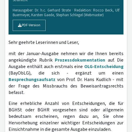
Herausgeber: Dr. h.c. Gerhard Strate · Redaktion: Rocco Beck, Ulf
Buermeyer, Karsten Gaede, Stephan Schlegel (Webmaster)
PDF-Version
Sehr geehrte Leserinnen und Leser,
mit der Januar-Ausgabe nehmen wir die Ihnen bereits
angekündigte Rubrik
Prozessdokumentation
auf. Die
Ausgabe enthält auch erstmals eine
OLG-Entscheidung
(BayObLG), die sich - ergänzt um einen
Besprechungsaufsatz
von Prof. Dr. Hans Kudlich - mit
der Frage des Missbrauchs des Beweisantragsrechts
befasst.
Eine erhebliche Anzahl von Entscheidungen, die für
BGHSt oder BGHR vorgesehen sind oder allgemein
bedeutsam erscheinen, regen dazu an, Sie ohne
Hervorhebung einzelner wichtiger Entscheidungen zur
Einsichtnahme in die gesamte Ausgabe einzuladen.