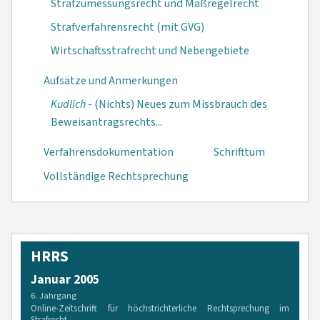
Strafzumessungsrecht und Maßregelrecht
Strafverfahrensrecht (mit GVG)
Wirtschaftsstrafrecht und Nebengebiete
Aufsätze und Anmerkungen
Kudlich
- (Nichts) Neues zum Miss­brauch des
Be­weisantrags­rechts...
Verfahrensdokumen­tation
Schrifttum
Vollständige Rechtsprechung
HRRS
Januar 2005
6. Jahrgang
Online-Zeitschrift für höchstrichterliche Rechtsprechung im
Strafrecht