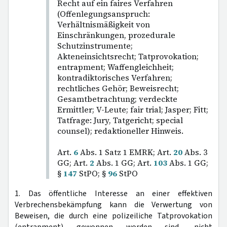
Recht auf ein faires Verfahren
(Offenlegungsanspruch:
Verhältnismäßigkeit von
Einschränkungen, prozedurale
Schutzinstrumente;
Akteneinsichtsrecht; Tatprovokation;
entrapment; Waffengleichheit;
kontradiktorisches Verfahren;
rechtliches Gehör; Beweisrecht;
Gesamtbetrachtung; verdeckte
Ermittler; V-Leute; fair trial; Jasper; Fitt;
Tatfrage: Jury, Tatgericht; special
counsel); redaktioneller Hinweis.
Art.
6
Abs. 1 Satz 1 EMRK; Art.
20
Abs. 3
GG; Art.
2
Abs. 1 GG; Art.
103
Abs. 1 GG;
§
147
StPO; §
96
StPO
1. Das öffentliche Interesse an einer effektiven
Verbrechensbekämpfung kann die Verwertung von
Beweisen, die durch eine polizeiliche Tatprovokation
(entrapment) gewonnen worden sind, nicht