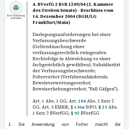
4. BVerfG 2 BvR 1249/04 (2. Kammer
des Zweiten Senats) - Beschluss vom
14. Dezember 2004 (BGH/LG
Entscheidung
aufrufen
Frankfurt/Main)
Darlegungsanforderungen bei einer
Verfassungsbeschwerde
(Geltendmachung einer
verfassungsrechtlich zwingenden
Rechtsfolge in Abweichung zu einer
fachgerichtlich gewählten); Subsidiarität
der Verfassungsbeschwerde;
Folterverbot (Verfahrenshindernis;
Beweisverwertungsverbot;
Beweiserhebungsverbot; "Fall Gäfgen").
Art.
1
Abs. 1 GG; Art.
104
Abs. 1 Satz 2
GG; Art.
3
EMRK; §
136a
StPO; §
23
Abs.
1 Satz 2 BVerfGG; §
92
BVerfGG
1. Die Anwendung von Folter macht die