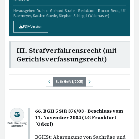
Herausgeber: Dr. h.c. Gerhard Strate · Redaktion: Rocco Beck, Ulf
Buermeyer, Karsten Gaede, Stephan Schlegel (Webmaster)
PDF-Version
III. Strafverfahrensrecht (mit
Gerichtsverfassungsrecht)
S. 6 (Heft 1/2005)
66. BGH 5 StR 376/03 - Beschluss vom
11. November 2004 (LG Frankfurt
[Oder])
Entscheidung
aufrufen
BGHSt; Abgrenzung von Sachrüge und