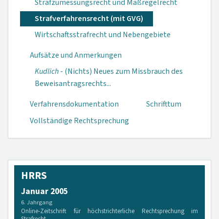
Strafzumessungsrecht und Maßregelrecht
Strafverfahrensrecht (mit GVG)
Wirtschaftsstrafrecht und Nebengebiete
Aufsätze und Anmerkungen
Kudlich
- (Nichts) Neues zum Miss­brauch des
Be­weisantrags­rechts...
Verfahrensdokumen­tation
Schrifttum
Vollständige Rechtsprechung
HRRS
Januar 2005
6. Jahrgang
Online-Zeitschrift für höchstrichterliche Rechtsprechung im
Strafrecht