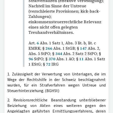
Strafverfahren (effektive Verteidigung);
Nachteil im Sinne der Untreue
(verschleierte Provisionen; kick-back-
Zahlungen);
einkommensteuerrechtliche Relevanz
eines nicht offen gelegten
Treuhandverhältnisses.
Art.
6
Abs. 1 Satz 1, Abs. 3 lit. b, lit. c
EMRK; §
266
Abs. 1 StGB; §
147
Abs. 2,
Abs. 5 StPO; §
344
Abs. 2 Satz 2 StPO; §
96
StPO; §
370
Abs. 1 AO; §
11
Abs. 1 Satz
1 EStG; §
72
IRG
1. Zulässigkeit der Verwertung von Unterlagen, die im
Wege der Rechtshilfe in der Schweiz beschlagnahmt
wurden, für ein Strafverfahren wegen Untreue und
Steuerhinterziehung. (BGHSt)
2. Revisionsrechtliche Beanstandung unterbliebener
Beiziehung von Akten eines weiteren gegen den
Angeklagten geführten Ermittlungsverfahrens, deren