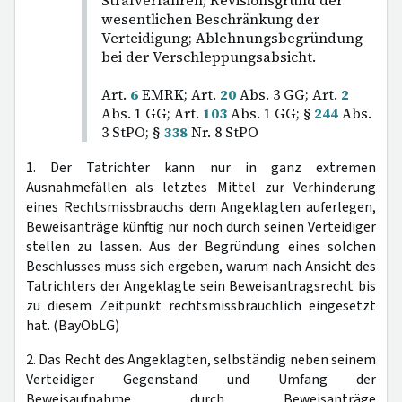
Strafverfahren; Revisionsgrund der
wesentlichen Beschränkung der
Verteidigung; Ablehnungsbegründung
bei der Verschleppungsabsicht.
Art.
6
EMRK; Art.
20
Abs. 3 GG; Art.
2
Abs. 1 GG; Art.
103
Abs. 1 GG; §
244
Abs.
3 StPO; §
338
Nr. 8 StPO
1. Der Tatrichter kann nur in ganz extremen
Ausnahmefällen als letztes Mittel zur Verhinderung
eines Rechtsmissbrauchs dem Angeklagten auferlegen,
Beweisanträge künftig nur noch durch seinen Verteidiger
stellen zu lassen. Aus der Begründung eines solchen
Beschlusses muss sich ergeben, warum nach Ansicht des
Tatrichters der Angeklagte sein Beweisantragsrecht bis
zu diesem Zeitpunkt rechtsmissbräuchlich eingesetzt
hat. (BayObLG)
2. Das Recht des Angeklagten, selbständig neben seinem
Verteidiger Gegenstand und Umfang der
Beweisaufnahme durch Beweisanträge