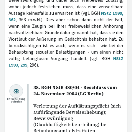
Beweiswürdigung und dabei auch Freibeweis zulässig,
wobei jedoch feststehen muss, dass eine verwertbare
Aussage keinesfalls zu erwarten ist (vgl. BGH
NStZ 1999,
362
, 363 m.w.N.). Dies aber schon dann nicht der Fall,
wenn eine Zeugin bei ihrer freibeweislichen Anhörung
nachvollziehbare Gründe dafür genannt hat, dass sie den
Wortlaut der Äußerung im Gedächtnis behalten hat. Zu
berücksichtigen ist es auch, wenn es sich - wie bei der
Behauptung sexueller Belästigungen - um einen nicht
völlig belanglosen Vorgang handelt (vgl. BGH
NStZ
1993, 295
, 296).
38. BGH 5 StR 480/04 - Beschluss vom
24. November 2004 (LG Berlin)
Entscheidung
aufrufen
Verletzung der Aufklärungspflicht (sich
aufdrängende Beweiserhebung);
Beweiswürdigung
(Glaubhaftigkeitsbeurteilung) bei
Betäubungsmittelstraftaten