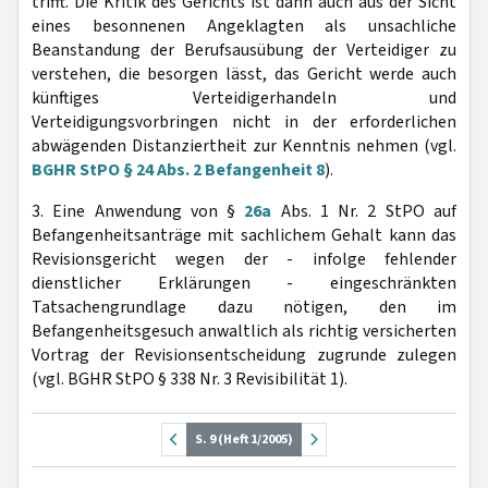
trifft. Die Kritik des Gerichts ist dann auch aus der Sicht
eines besonnenen Angeklagten als unsachliche
Beanstandung der Berufsausübung der Verteidiger zu
verstehen, die besorgen lässt, das Gericht werde auch
künftiges Verteidigerhandeln und
Verteidigungsvorbringen nicht in der erforderlichen
abwägenden Distanziertheit zur Kenntnis nehmen (vgl.
BGHR StPO § 24 Abs. 2 Befangenheit 8
).
3. Eine Anwendung von §
26a
Abs. 1 Nr. 2 StPO auf
Befangenheitsanträge mit sachlichem Gehalt kann das
Revisionsgericht wegen der - infolge fehlender
dienstlicher Erklärungen - eingeschränkten
Tatsachengrundlage dazu nötigen, den im
Befangenheitsgesuch anwaltlich als richtig versicherten
Vortrag der Revisionsentscheidung zugrunde zulegen
(vgl. BGHR StPO § 338 Nr. 3 Revisibilität 1).
S. 9 (Heft 1/2005)