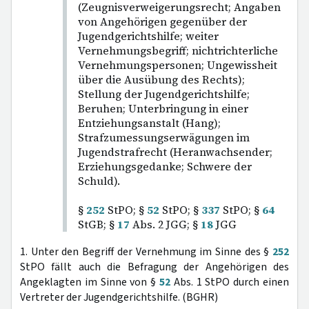
(Zeugnisverweigerungsrecht; Angaben
von Angehörigen gegenüber der
Jugendgerichtshilfe; weiter
Vernehmungsbegriff; nichtrichterliche
Vernehmungspersonen; Ungewissheit
über die Ausübung des Rechts);
Stellung der Jugendgerichtshilfe;
Beruhen; Unterbringung in einer
Entziehungsanstalt (Hang);
Strafzumessungserwägungen im
Jugendstrafrecht (Heranwachsender;
Erziehungsgedanke; Schwere der
Schuld).
§
252
StPO; §
52
StPO; §
337
StPO; §
64
StGB; §
17
Abs. 2 JGG; §
18
JGG
1. Unter den Begriff der Vernehmung im Sinne des §
252
StPO fällt auch die Befragung der Angehörigen des
Angeklagten im Sinne von §
52
Abs. 1 StPO durch einen
Vertreter der Jugendgerichtshilfe. (BGHR)