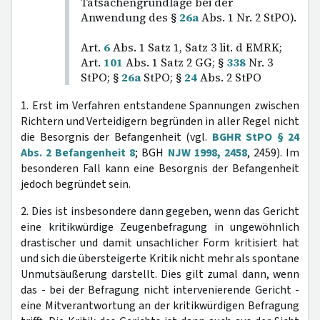
Tatsachengrundlage bei der
Anwendung des §
26a
Abs. 1 Nr. 2 StPO).
Art.
6
Abs. 1 Satz 1, Satz 3 lit. d EMRK;
Art.
101
Abs. 1 Satz 2 GG; §
338
Nr. 3
StPO; §
26a
StPO; §
24
Abs. 2 StPO
1. Erst im Verfahren entstandene Spannungen zwischen
Richtern und Verteidigern begründen in aller Regel nicht
die Besorgnis der Befangenheit (vgl.
BGHR StPO § 24
Abs. 2 Befangenheit 8
; BGH
NJW 1998, 2458
, 2459). Im
besonderen Fall kann eine Besorgnis der Befangenheit
jedoch begründet sein.
2. Dies ist insbesondere dann gegeben, wenn das Gericht
eine kritikwürdige Zeugenbefragung in ungewöhnlich
drastischer und damit unsachlicher Form kritisiert hat
und sich die übersteigerte Kritik nicht mehr als spontane
Unmutsäußerung darstellt. Dies gilt zumal dann, wenn
das - bei der Befragung nicht intervenierende Gericht -
eine Mitverantwortung an der kritikwürdigen Befragung