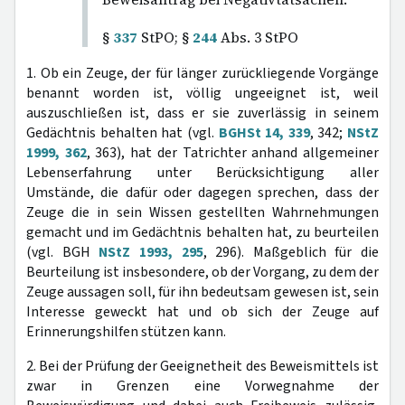
§
337
StPO; §
244
Abs. 3 StPO
1. Ob ein Zeuge, der für länger zurückliegende Vorgänge
benannt worden ist, völlig ungeeignet ist, weil
auszuschließen ist, dass er sie zuverlässig in seinem
Gedächtnis behalten hat (vgl.
BGHSt 14, 339
, 342;
NStZ
1999, 362
, 363), hat der Tatrichter anhand allgemeiner
Lebenserfahrung unter Berücksichtigung aller
Umstände, die dafür oder dagegen sprechen, dass der
Zeuge die in sein Wissen gestellten Wahrnehmungen
gemacht und im Gedächtnis behalten hat, zu beurteilen
(vgl. BGH
NStZ 1993, 295
, 296). Maßgeblich für die
Beurteilung ist insbesondere, ob der Vorgang, zu dem der
Zeuge aussagen soll, für ihn bedeutsam gewesen ist, sein
Interesse geweckt hat und ob sich der Zeuge auf
Erinnerungshilfen stützen kann.
2. Bei der Prüfung der Geeignetheit des Beweismittels ist
zwar in Grenzen eine Vorwegnahme der