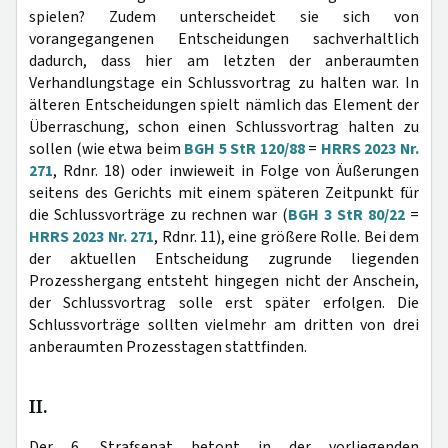
spielen? Zudem unterscheidet sie sich von
vorangegangenen Entscheidungen sachverhaltlich
dadurch, dass hier am letzten der anberaumten
Verhandlungstage ein Schlussvortrag zu halten war. In
älteren Entscheidungen spielt nämlich das Element der
Überraschung, schon einen Schlussvortrag halten zu
sollen (wie etwa beim
BGH 5 StR 120/88
=
HRRS 2023 Nr.
271
, Rdnr. 18) oder inwieweit in Folge von Äußerungen
seitens des Gerichts mit einem späteren Zeitpunkt für
die Schlussvorträge zu rechnen war (
BGH 3 StR 80/22
=
HRRS 2023 Nr. 271
, Rdnr. 11), eine größere Rolle. Bei dem
der aktuellen Entscheidung zugrunde liegenden
Prozesshergang entsteht hingegen nicht der Anschein,
der Schlussvortrag solle erst später erfolgen. Die
Schlussvorträge sollten vielmehr am dritten von drei
anberaumten Prozesstagen stattfinden.
II.
Der 6. Strafsenat betont in der vorliegenden