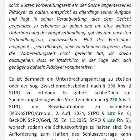
solch kurzen Vorbereitungszeit ein der Sache angemessenes
Plädoyer zu halten, entspricht es allerdings seiner Aufgabe
und liegt in seiner Verantwortung, dies dem Gericht
gegenüber zu erkennen zu geben und um eine weitere
Unterbrechung der Hauptverhandlung, ggf. bis zum nächsten
Verhandlungstag, nachzusuchen. Hält der Verteidiger
hingegen[…]sein Plädoyer, ohne zu erkennen zu geben, dass
die Vorbereitungszeit nicht gereicht hat, ist davon
auszugehen, dass er tatsächlich in der Lage war, sich
genügend auf sein Plädoyer vorzubereiten."
Es ist demnach ein Unterbrechungsantrag zu stellen
oder der sog. Zwischenrechtsbehelf nach §
238
Abs. 2
StPO zu erheben. Es gehört schließlich zur
Sachleitungsbefugnis des Vorsitzenden nach §
238
Abs. 1
StPO, die Beweisaufnahme zu schließen
(MüKoStPO/Arnoldi, 2. Aufl. 2024, StPO §
238
Rn. 6;
BeckOK StPO/Gorf, 55. Ed. 1.1.2025, StPO §
238
Rn. 5),
wonach sodann die Schlussvorträge zu halten sind. Die
Aufforderung zum Halten des Schlussvortrags kann