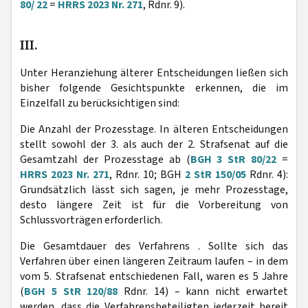
80/ 22
=
HRRS 2023 Nr. 271
, Rdnr. 9).
III.
Unter Heranziehung älterer Entscheidungen ließen sich
bisher folgende Gesichtspunkte erkennen, die im
Einzelfall zu berücksichtigen sind:
Die Anzahl der Prozesstage. In älteren Entscheidungen
stellt sowohl der 3. als auch der 2. Strafsenat auf die
Gesamtzahl der Prozesstage ab (
BGH 3 StR 80/22
=
HRRS 2023 Nr. 271
, Rdnr. 10; BGH
2 StR 150/05
Rdnr. 4):
Grundsätzlich lässt sich sagen, je mehr Prozesstage,
desto längere Zeit ist für die Vorbereitung von
Schlussvorträgen erforderlich.
Die Gesamtdauer des Verfahrens . Sollte sich das
Verfahren über einen längeren Zeitraum laufen – in dem
vom 5. Strafsenat entschiedenen Fall, waren es 5 Jahre
(
BGH 5 StR 120/88
Rdnr. 14) – kann nicht erwartet
werden, dass die Verfahrensbeteiligten jederzeit bereit