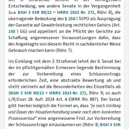
Entscheidung, wie andere Senate in der Vergangenheit
(u.a.
BGH 3 StR 80/22
=
HRRS 2023 Nr. 271
, Rdnr. 8), die
überragende Bedeutung des §
258
I StPO als Ausprägung
der Garantie auf Gewährleistung rechtlichen Gehörs (Art.
103
I GG) und appelliert an die Pflicht der Gerichte zur
Schaffung angemessener Voraussetzungen dafür, dass
der Angeklagte von diesem Recht in sachdienlicher Weise
Gebrauch machen kann (Rdnr. 7).
Im Einklang mit dem 3. Strafsenat lehnt der 6. Senat bei
der im pflichtgemäßen Ermessen liegende Bestimmung
der zur Vorbereitung eines Schlussvortrags
erforderlichen Zeit, eine abstrakte Bewertung ab und
stellt vielmehr auf die Besonderheiten des Einzelfalls ab
(
BGH 3 StR 80/22
=
HRRS 2023 Nr. 271
, Rdnr. 9; so auch
L/R/
Esser
28. Aufl. 2024 Art.
6
EMRK Rn. 887). Der Senat
gibt hierbei lediglich die Formel an, dass
"je nach Umfang
und Dauer der Hauptverhandlung sowie nach dem konkreten
Prozessverlauf"
eine angemessene Frist zur Vorbereitung
der Schlussvorträge einzuräumen sei (Rdnr. 8;
BGH 3 StR