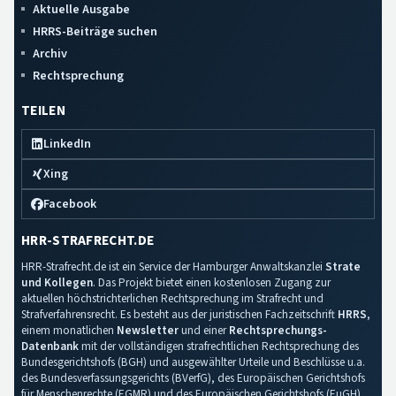
Aktuelle Ausgabe
HRRS-Beiträge suchen
Archiv
Rechtsprechung
TEILEN
LinkedIn
Xing
Facebook
HRR-STRAFRECHT.DE
HRR-Strafrecht.de ist ein Service der Hamburger Anwaltskanzlei
Strate
und Kollegen
. Das Projekt bietet einen kostenlosen Zugang zur
aktuellen höchstrichterlichen Rechtsprechung im Strafrecht und
Strafverfahrensrecht. Es besteht aus der juristischen Fachzeitschrift
HRRS
,
einem monatlichen
Newsletter
und einer
Rechtsprechungs-
Datenbank
mit der vollständigen strafrechtlichen Rechtsprechung des
Bundesgerichtshofs (BGH) und ausgewählter Urteile und Beschlüsse u.a.
des Bundesverfassungsgerichts (BVerfG), des Europäischen Gerichtshofs
für Menschenrechte (EGMR) und des Europäischen Gerichtshofs (EuGH).