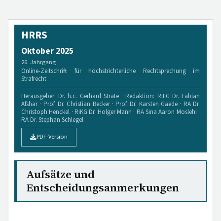
HRRS
Oktober 2025
26. Jahrgang
Online-Zeitschrift für höchstrichterliche Rechtsprechung im
Strafrecht
Herausgeber: Dr. h.c. Gerhard Strate · Redaktion: RiLG Dr. Fabian
Afshar · Prof. Dr. Christian Becker · Prof. Dr. Karsten Gaede · RA Dr.
Christoph Henckel · RiKG Dr. Holger Mann · RA Sina Aaron Moslehi ·
RA Dr. Stephan Schlegel
PDF-Version
Aufsätze und
Entscheidungsanmerkungen