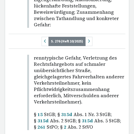
lückenhafte Feststellungen,
Beweiswürdigung; Zusammenhang
zwischen Tathandlung und konkreter
Gefahr:
S. 276 (Heft 10/2025)
renntypische Gefahr, Verletzung des
Rechtsfahrgebots auf schmaler
unübersichtlicher Straße,
gleichgelagertes Fahrverhalten anderer
Verkehrsteilnehmer, kein
Pflichtwidrigkeitszusammenhang
erforderlich, Mitverschulden anderer
Verkehrsteilnehmer).
§
15
StGB; §
315d
Abs. 1 Nr. 3 StGB;
§
315d
Abs. 2 StGB; §
315d
Abs. 5 StGB;
§
261
StPO; §
2
Abs. 2 StVO