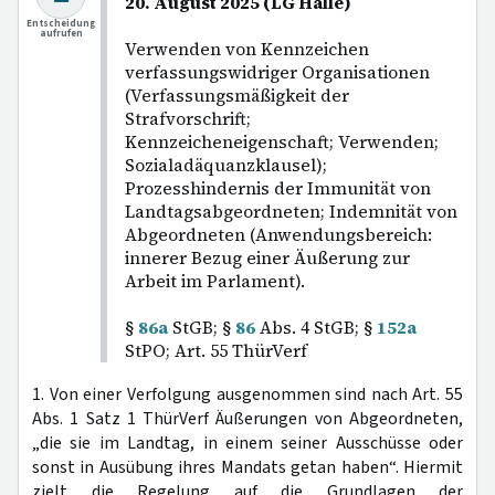
20. August 2025 (LG Halle)
Entscheidung
aufrufen
Verwenden von Kennzeichen
verfassungswidriger Organisationen
(Verfassungsmäßigkeit der
Strafvorschrift;
Kennzeicheneigenschaft; Verwenden;
Sozialadäquanzklausel);
Prozesshindernis der Immunität von
Landtagsabgeordneten; Indemnität von
Abgeordneten (Anwendungsbereich:
innerer Bezug einer Äußerung zur
Arbeit im Parlament).
§
86a
StGB; §
86
Abs. 4 StGB; §
152a
StPO; Art. 55 ThürVerf
1. Von einer Verfolgung ausgenommen sind nach Art. 55
Abs. 1 Satz 1 ThürVerf Äußerungen von Abgeordneten,
„die sie im Landtag, in einem seiner Ausschüsse oder
sonst in Ausübung ihres Mandats getan haben“. Hiermit
zielt die Regelung auf die Grundlagen der