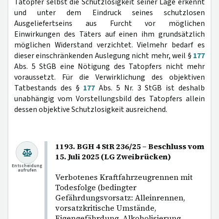
Tatopfer selbst die Schutzlosigkeit seiner Lage erkennt
und unter dem Eindruck seines schutzlosen
Ausgeliefertseins aus Furcht vor möglichen
Einwirkungen des Täters auf einen ihm grundsätzlich
möglichen Widerstand verzichtet. Vielmehr bedarf es
dieser einschränkenden Auslegung nicht mehr, weil §
177
Abs. 5 StGB eine Nötigung des Tatopfers nicht mehr
voraussetzt. Für die Verwirklichung des objektiven
Tatbestands des §
177
Abs. 5 Nr. 3 StGB ist deshalb
unabhängig vom Vorstellungsbild des Tatopfers allein
dessen objektive Schutzlosigkeit ausreichend.
1193. BGH 4 StR 236/25 – Beschluss vom
15. Juli 2025 (LG Zweibrücken)
Entscheidung
aufrufen
Verbotenes Kraftfahrzeugrennen mit
Todesfolge (bedingter
Gefährdungsvorsatz: Alleinrennen,
vorsatzkritische Umstände,
Eigengefährdung, Alkoholisierung,