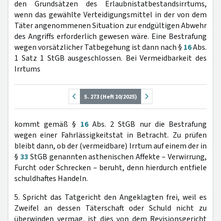
den Grundsätzen des Erlaubnistatbestandsirrtums,
wenn das gewählte Verteidigungsmittel in der von dem
Täter angenommenen Situation zur endgültigen Abwehr
des Angriffs erforderlich gewesen wäre. Eine Bestrafung
wegen vorsätzlicher Tatbegehung ist dann nach §
16
Abs.
1 Satz 1 StGB ausgeschlossen. Bei Vermeidbarkeit des
Irrtums
S. 273 (Heft 10/2025)
kommt gemäß §
16
Abs. 2 StGB nur die Bestrafung
wegen einer Fahrlässigkeitstat in Betracht. Zu prüfen
bleibt dann, ob der (vermeidbare) Irrtum auf einem der in
§
33
StGB genannten asthenischen Affekte – Verwirrung,
Furcht oder Schrecken – beruht, denn hierdurch entfiele
schuldhaftes Handeln.
5. Spricht das Tatgericht den Angeklagten frei, weil es
Zweifel an dessen Täterschaft oder Schuld nicht zu
überwinden vermag, ist dies von dem Revisionsgericht