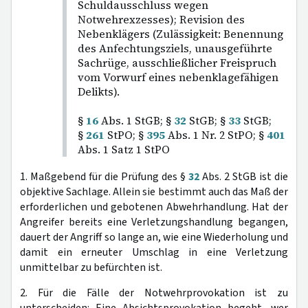
Schuldausschluss wegen
Notwehrexzesses); Revision des
Nebenklägers (Zulässigkeit: Benennung
des Anfechtungsziels, unausgeführte
Sachrüge, ausschließlicher Freispruch
vom Vorwurf eines nebenklagefähigen
Delikts).
§
16
Abs. 1 StGB; §
32
StGB; §
33
StGB;
§
261
StPO; §
395
Abs. 1 Nr. 2 StPO; §
401
Abs. 1 Satz 1 StPO
1. Maßgebend für die Prüfung des §
32
Abs. 2 StGB ist die
objektive Sachlage. Allein sie bestimmt auch das Maß der
erforderlichen und gebotenen Abwehrhandlung. Hat der
Angreifer bereits eine Verletzungshandlung begangen,
dauert der Angriff so lange an, wie eine Wiederholung und
damit ein erneuter Umschlag in eine Verletzung
unmittelbar zu befürchten ist.
2. Für die Fälle der Notwehrprovokation ist zu