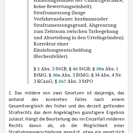
Handlungseinheit der Umsatzgeschäfte,
keine Bewertungseinheit);
Strafzumessung (lange
Verfahrensdauer: bestimmender
Strafzumessungsgrund, Abgrenzung
zum Zeitraum zwischen Tatbegehung
und Aburteilung in den Urteilsgründen);
Korrektur einer
Einziehungsentscheidung
(Rechenfehler).
§
2
Abs. 3 StGB; §
46
StGB; §
30a
Abs. 1
BtMG; §
30a
Abs. 3 BtMG; § 34 Abs. 4 Nr.
3 KCanG; §
267
Abs. 3 StPO
1. Das mildere von zwei Gesetzen ist dasjenige, das
anhand des konkreten Falles nach einem
Gesamtvergleich des früher und des derzeit geltenden
Strafrechts das dem Angeklagten günstigere Ergebnis
zulässt. Hängt die Beurteilung des im Einzelfall milderen
Rechts davon ab, ob die Möglichkeit einer
Strafrahmenverschiebung genutzt, etwa ein gesetzlich