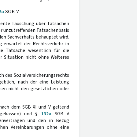
2a
SGB V
dente Täuschung über Tatsachen
er unzutreffenden Tatsachenbasis
den Sachverhalts behauptet wird.
erwartet der Rechtsverkehr in
ie Tatsache wesentlich für die
er Situation nicht ohne Weiteres
ch des Sozialversicherungsrechts
eblich, nach der eine Leistung
chen nicht den gesetzlichen oder
 nach dem SGB XI und V geltend
gekassen) und §
132a
SGB V
enverträgen und den in Bezug
chen Vereinbarungen ohne eine