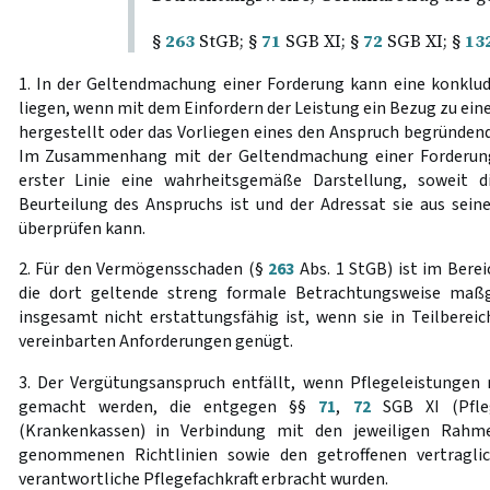
§
263
StGB; §
71
SGB XI; §
72
SGB XI; §
13
1. In der Geltendmachung einer Forderung kann eine konklu
liegen, wenn mit dem Einfordern der Leistung ein Bezug zu ein
hergestellt oder das Vorliegen eines den Anspruch begründen
Im Zusammenhang mit der Geltendmachung einer Forderung 
erster Linie eine wahrheitsgemäße Darstellung, soweit d
Beurteilung des Anspruchs ist und der Adressat sie aus sein
überprüfen kann.
2. Für den Vermögensschaden (§
263
Abs. 1 StGB) ist im Berei
die dort geltende streng formale Betrachtungsweise maßg
insgesamt nicht erstattungsfähig ist, wenn sie in Teilberei
vereinbarten Anforderungen genügt.
3. Der Vergütungsanspruch entfällt, wenn Pflegeleistungen
gemacht werden, die entgegen §§
71
,
72
SGB XI (Pfle
(Krankenkassen) in Verbindung mit den jeweiligen Rahm
genommenen Richtlinien sowie den getroffenen vertragli
verantwortliche Pflegefachkraft erbracht wurden.