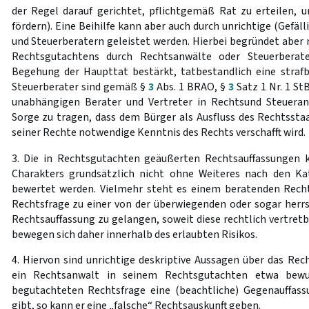
der Regel darauf gerichtet, pflichtgemäß Rat zu erteilen, un
fördern). Eine Beihilfe kann aber auch durch unrichtige (Gefä
und Steuerberatern geleistet werden. Hierbei begründet aber n
Rechtsgutachtens durch Rechtsanwälte oder Steuerberat
Begehung der Haupttat bestärkt, tatbestandlich eine strafb
Steuerberater sind gemäß §
3
Abs. 1 BRAO, §
3
Satz 1 Nr. 1 St
unabhängigen Berater und Vertreter in Rechtsund Steuera
Sorge zu tragen, dass dem Bürger als Ausfluss des Rechtssta
seiner Rechte notwendige Kenntnis des Rechts verschafft wird.
3. Die in Rechtsgutachten geäußerten Rechtsauffassungen
Charakters grundsätzlich nicht ohne Weiteres nach den Kat
bewertet werden. Vielmehr steht es einem beratenden Rechtsa
Rechtsfrage zu einer von der überwiegenden oder sogar her
Rechtsauffassung zu gelangen, soweit diese rechtlich vertretba
bewegen sich daher innerhalb des erlaubten Risikos.
4. Hiervon sind unrichtige deskriptive Aussagen über das Rec
ein Rechtsanwalt in seinem Rechtsgutachten etwa bew
begutachteten Rechtsfrage eine (beachtliche) Gegenauffa
gibt, so kann er eine „falsche“ Rechtsauskunft geben.