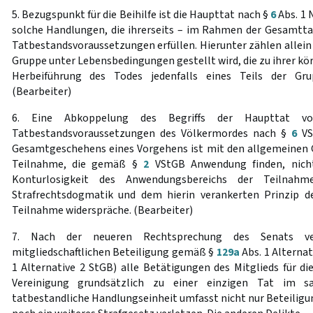
5. Bezugspunkt für die Beihilfe ist die Haupttat nach §
6
Abs. 1 
solche Handlungen, die ihrerseits – im Rahmen der Gesamtta
Tatbestandsvoraussetzungen erfüllen. Hierunter zählen allein 
Gruppe unter Lebensbedingungen gestellt wird, die zu ihrer kö
Herbeiführung des Todes jedenfalls eines Teils der Grup
(Bearbeiter)
6. Eine Abkoppelung des Begriffs der Haupttat vo
Tatbestandsvoraussetzungen des Völkermordes nach §
6
VS
Gesamtgeschehens eines Vorgehens ist mit den allgemeinen 
Teilnahme, die gemäß §
2
VStGB Anwendung finden, nicht 
Konturlosigkeit des Anwendungsbereichs der Teilnahm
Strafrechtsdogmatik und dem hierin verankerten Prinzip de
Teilnahme widerspräche. (Bearbeiter)
7. Nach der neueren Rechtsprechung des Senats ve
mitgliedschaftlichen Beteiligung gemäß §
129a
Abs. 1 Alternat
1 Alternative 2 StGB) alle Betätigungen des Mitglieds für die
Vereinigung grundsätzlich zu einer einzigen Tat im sac
tatbestandliche Handlungseinheit umfasst nicht nur Beteiligun