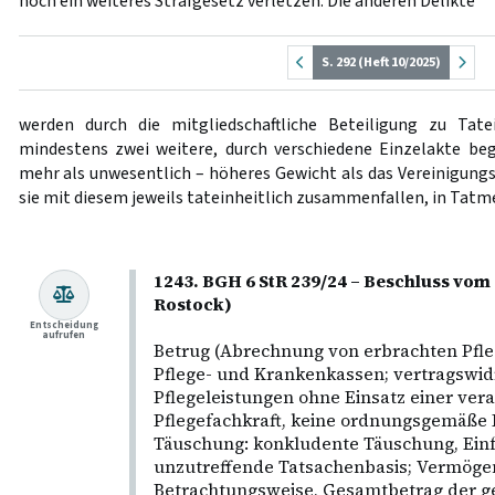
noch ein weiteres Strafgesetz verletzen. Die anderen Delikte
S. 292 (Heft 10/2025)
werden durch die mitgliedschaftliche Beteiligung zu Tat
mindestens zwei weitere, durch verschiedene Einzelakte be
mehr als unwesentlich – höheres Gewicht als das Vereinigungs
sie mit diesem jeweils tateinheitlich zusammenfallen, in Tatm
1243. BGH 6 StR 239/24 – Beschluss vom
Rostock)
Entscheidung
aufrufen
Betrug (Abrechnung von erbrachten Pfl
Pflege- und Krankenkassen; vertragswid
Pflegeleistungen ohne Einsatz einer ver
Pflegefachkraft, keine ordnungsgemäße 
Täuschung: konkludente Täuschung, Einf
unzutreffende Tatsachenbasis; Vermöge
Betrachtungsweise, Gesamtbetrag der ge