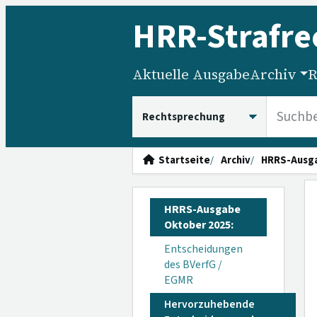
HRR
-Strafre
Aktuelle Ausgabe
Archiv
R
HRRS durchsuchen
Startseite
Archiv
HRRS-Ausg
HRRS-Ausgabe
Oktober 2025:
Entscheidungen
des BVerfG /
EGMR
Hervorzuhebende