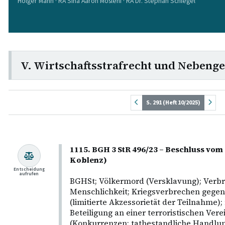
Holger Mann · RA Sina Aaron Moslehi · RA Dr. Stephan Schlegel
V. Wirtschaftsstrafrecht und Nebenge
S. 291 (Heft 10/2025)
1115. BGH 3 StR 496/23 – Beschluss vom 
Koblenz)
Entscheidung
aufrufen
BGHSt; Völkermord (Versklavung); Verb
Menschlichkeit; Kriegsverbrechen gegen 
(limitierte Akzessorietät der Teilnahme);
Beteiligung an einer terroristischen Ver
(Konkurrenzen; tatbestandliche Handlun