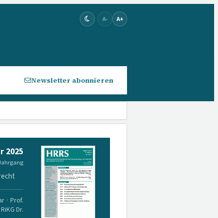
A-
A+
Newsletter abonnieren
r 2025
 Jahrgang
recht
r · Prof.
 RiKG Dr.