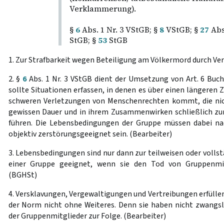
Verklammerung).
§
6
Abs. 1 Nr. 3 VStGB; §
8
VStGB; §
27
Abs
StGB; §
53
StGB
1. Zur Strafbarkeit wegen Beteiligung am Völkermord durch Ve
2. §
6
Abs. 1 Nr. 3 VStGB dient der Umsetzung von Art. 6 Buchs
sollte Situationen erfassen, in denen es über einen längeren
schweren Verletzungen von Menschenrechten kommt, die nich
gewissen Dauer und in ihrem Zusammenwirken schließlich zu
führen. Die Lebensbedingungen der Gruppe müssen dabei na
objektiv zerstörungsgeeignet sein. (Bearbeiter)
3. Lebensbedingungen sind nur dann zur teilweisen oder volls
einer Gruppe geeignet, wenn sie den Tod von Gruppenmit
(BGHSt)
4. Versklavungen, Vergewaltigungen und Vertreibungen erfülle
der Norm nicht ohne Weiteres. Denn sie haben nicht zwangslä
der Gruppenmitglieder zur Folge. (Bearbeiter)