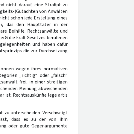
d nicht darauf, eine Straftat zu
lligkeits-)Gutachten von Anwälten
icht schon jede Erstellung eines
er, das den Haupttäter in der
are Beihilfe. Rechtsanwälte und
BerG die kraft Gesetzes berufenen
ngelegenheiten und haben dafür
atsprinzips die zur Durchsetzung
 können wegen ihres normativen
egorien „richtig“ oder „falsch“
nwalt frei, in einer streitigen
rschenden Meinung abweichenden
r ist. Rechtsauskünfte lege artis
ht zu unterscheiden. Verschweigt
usst, dass es zu der von ihm
ssung oder gute Gegenargumente