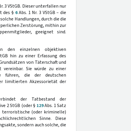
Nr. 3 VStGB. Dieser unterfallen nur
t des §
6
Abs. 1 Nr. 3 VStGB – die
solche Handlungen, durch die die
rperlichen Zerstörung, mithin zur
penmitglieder, geeignet sind.
n den einzelnen objektiven
tGB hin zu einer Erfassung des
Grundsätzen von Täterschaft und
vereinbar. Sie würde zu einer
e führen, die der deutschen
r limitierten Akzessorietät der
rbindet der Tatbestand der
ive 2 StGB (oder §
129
Abs. 1 Satz
 terroristische (oder kriminelle)
hlichrechtlichen Sinne. Diese
gsakte, sondern auch solche, die