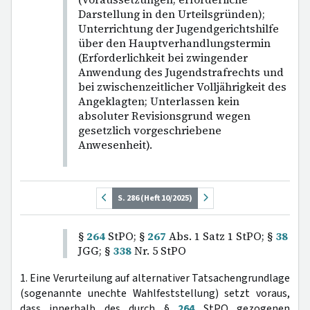
Darstellung in den Urteilsgründen);
Unterrichtung der Jugendgerichtshilfe
über den Hauptverhandlungstermin
(Erforderlichkeit bei zwingender
Anwendung des Jugendstrafrechts und
bei zwischenzeitlicher Volljährigkeit des
Angeklagten; Unterlassen kein
absoluter Revisionsgrund wegen
gesetzlich vorgeschriebene
Anwesenheit).
S. 286 (Heft 10/2025)
§
264
StPO; §
267
Abs. 1 Satz 1 StPO; §
38
JGG; §
338
Nr. 5 StPO
1. Eine Verurteilung auf alternativer Tatsachengrundlage
(sogenannte unechte Wahlfeststellung) setzt voraus,
dass innerhalb des durch §
264
StPO gezogenen