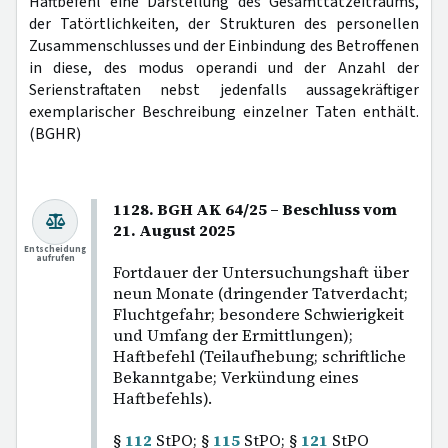
Haftbefehl eine Darstellung des Gesamttatzeitraums,
der Tatörtlichkeiten, der Strukturen des personellen
Zusammenschlusses und der Einbindung des Betroffenen
in diese, des modus operandi und der Anzahl der
Serienstraftaten nebst jedenfalls aussagekräftiger
exemplarischer Beschreibung einzelner Taten enthält.
(BGHR)
1128. BGH AK 64/25 – Beschluss vom
21. August 2025
Entscheidung
aufrufen
Fortdauer der Untersuchungshaft über
neun Monate (dringender Tatverdacht;
Fluchtgefahr; besondere Schwierigkeit
und Umfang der Ermittlungen);
Haftbefehl (Teilaufhebung; schriftliche
Bekanntgabe; Verkündung eines
Haftbefehls).
§
112
StPO; §
115
StPO; §
121
StPO