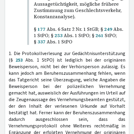
Aussagetüchtigkeit, mögliche frühere
Zustimmung zum Geschlechtsverkehr,
Konstanzanalyse).
§
177
Abs. 6 Satz 2 Nr. 1 StGB; §
249
Abs.
1 StPO; §
253
Abs. 1 StPO; §
261
StPO;
§
337
Abs. 1 StPO
1. Die Protokollverlesung zur Gedächtnisunterstützung
(§
253
Abs. 1 StPO) ist lediglich bei der originären
Beweisperson, nicht bei der Verhörsperson zulässig. Es
kann jedoch am Beruhenszusammenhang fehlen, wenn
das Tatgericht seine Überzeugung, welche Angaben die
Beweisperson bei der polizeilichen Vernehmung
gemacht hat, ausweislich der Ausführungen im Urteil auf
die Zeugenaussage des Vernehmungsbeamten gestützt,
der den Inhalt der verlesenen Urkunde auf Vorhalt
bestätigt hat. Ferner kann der Beruhenszusammenhang
dadurch ausgeschlossen sein, dass das
Vernehmungsprotokoll ohne Weiteres rechtmäßig in
Ergänzung der erfolgten Vernehmung der originären