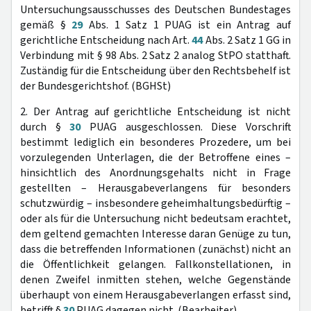
Untersuchungsausschusses des Deutschen Bundestages
gemäß §
29
Abs. 1 Satz 1 PUAG ist ein Antrag auf
gerichtliche Entscheidung nach Art.
44
Abs. 2 Satz 1 GG in
Verbindung mit § 98 Abs. 2 Satz 2 analog StPO statthaft.
Zuständig für die Entscheidung über den Rechtsbehelf ist
der Bundesgerichtshof. (BGHSt)
2. Der Antrag auf gerichtliche Entscheidung ist nicht
durch §
30
PUAG ausgeschlossen. Diese Vorschrift
bestimmt lediglich ein besonderes Prozedere, um bei
vorzulegenden Unterlagen, die der Betroffene eines –
hinsichtlich des Anordnungsgehalts nicht in Frage
gestellten – Herausgabeverlangens für besonders
schutzwürdig – insbesondere geheimhaltungsbedürftig –
oder als für die Untersuchung nicht bedeutsam erachtet,
dem geltend gemachten Interesse daran Genüge zu tun,
dass die betreffenden Informationen (zunächst) nicht an
die Öffentlichkeit gelangen. Fallkonstellationen, in
denen Zweifel inmitten stehen, welche Gegenstände
überhaupt von einem Herausgabeverlangen erfasst sind,
betrifft §
30
PUAG dagegen nicht. (Bearbeiter)