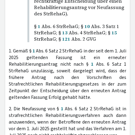
rechtkräftige Entscheidung über einen
Rehabilitierungsantrag vor Neufassung
des StrRehaG).
§
1
Abs. 6 StrRehaG; §
10
Abs. 3 Satz 1
StrRehaG; §
13
Abs. 4 StrRehaG; §
15
StrRehaG; §
121
Abs. 2 GVG
1. Gemäß §
1
Abs. 6 Satz 2 StrRehaG in der seit dem 1. Juli
2025 geltenden Fassung ist ein erneuter
Rehabilitierungsantrag nicht nach §
1
Abs. 6 Satz 1
StrRehaG unzulässig, soweit dargelegt wird, dass der
frühere Antrag nach den Vorschriften des
Strafrechtlichen Rehabilitierungsgesetzes in der zum
Zeitpunkt der Entscheidung über den erneuten Antrag
geltenden Fassung Erfolg gehabt hätte.
2. Die Neufassung von §
1
Abs. 6 Satz 2 StrRehaG ist in
strafrechtlichen Rehabilitierungsverfahren auch dann
anzuwenden, wenn der Betroffene den erneuten Antrag
vor dem 1. Juli 2025 gestellt hat und das Verfahren am 1.