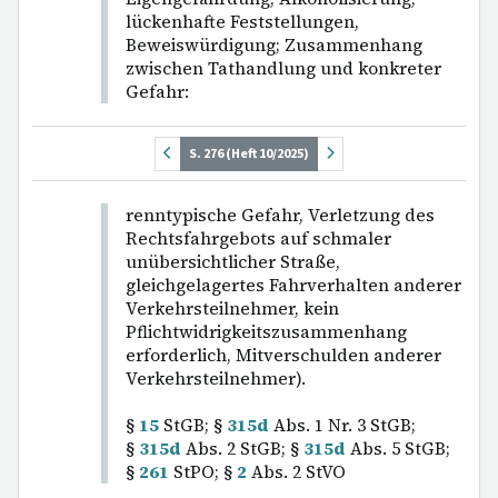
lückenhafte Feststellungen,
Beweiswürdigung; Zusammenhang
zwischen Tathandlung und konkreter
Gefahr:
S. 276 (Heft 10/2025)
renntypische Gefahr, Verletzung des
Rechtsfahrgebots auf schmaler
unübersichtlicher Straße,
gleichgelagertes Fahrverhalten anderer
Verkehrsteilnehmer, kein
Pflichtwidrigkeitszusammenhang
erforderlich, Mitverschulden anderer
Verkehrsteilnehmer).
§
15
StGB; §
315d
Abs. 1 Nr. 3 StGB;
§
315d
Abs. 2 StGB; §
315d
Abs. 5 StGB;
§
261
StPO; §
2
Abs. 2 StVO