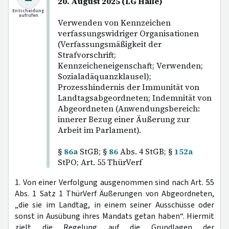
20. August 2025 (LG Halle)
Entscheidung
aufrufen
Verwenden von Kennzeichen
verfassungswidriger Organisationen
(Verfassungsmäßigkeit der
Strafvorschrift;
Kennzeicheneigenschaft; Verwenden;
Sozialadäquanzklausel);
Prozesshindernis der Immunität von
Landtagsabgeordneten; Indemnität von
Abgeordneten (Anwendungsbereich:
innerer Bezug einer Äußerung zur
Arbeit im Parlament).
§
86a
StGB; §
86
Abs. 4 StGB; §
152a
StPO; Art. 55 ThürVerf
1. Von einer Verfolgung ausgenommen sind nach Art. 55
Abs. 1 Satz 1 ThürVerf Äußerungen von Abgeordneten,
„die sie im Landtag, in einem seiner Ausschüsse oder
sonst in Ausübung ihres Mandats getan haben“. Hiermit
zielt die Regelung auf die Grundlagen der