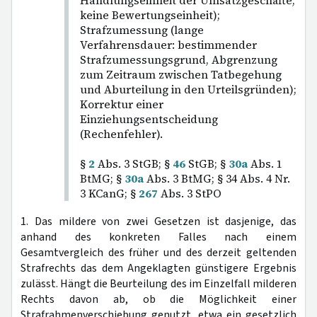
Handlungseinheit der Umsatzgeschäfte,
keine Bewertungseinheit);
Strafzumessung (lange
Verfahrensdauer: bestimmender
Strafzumessungsgrund, Abgrenzung
zum Zeitraum zwischen Tatbegehung
und Aburteilung in den Urteilsgründen);
Korrektur einer
Einziehungsentscheidung
(Rechenfehler).
§
2
Abs. 3 StGB; §
46
StGB; §
30a
Abs. 1
BtMG; §
30a
Abs. 3 BtMG; § 34 Abs. 4 Nr.
3 KCanG; §
267
Abs. 3 StPO
1. Das mildere von zwei Gesetzen ist dasjenige, das
anhand des konkreten Falles nach einem
Gesamtvergleich des früher und des derzeit geltenden
Strafrechts das dem Angeklagten günstigere Ergebnis
zulässt. Hängt die Beurteilung des im Einzelfall milderen
Rechts davon ab, ob die Möglichkeit einer
Strafrahmenverschiebung genutzt, etwa ein gesetzlich