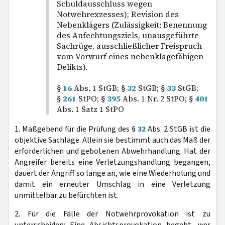
Schuldausschluss wegen
Notwehrexzesses); Revision des
Nebenklägers (Zulässigkeit: Benennung
des Anfechtungsziels, unausgeführte
Sachrüge, ausschließlicher Freispruch
vom Vorwurf eines nebenklagefähigen
Delikts).
§
16
Abs. 1 StGB; §
32
StGB; §
33
StGB;
§
261
StPO; §
395
Abs. 1 Nr. 2 StPO; §
401
Abs. 1 Satz 1 StPO
1. Maßgebend für die Prüfung des §
32
Abs. 2 StGB ist die
objektive Sachlage. Allein sie bestimmt auch das Maß der
erforderlichen und gebotenen Abwehrhandlung. Hat der
Angreifer bereits eine Verletzungshandlung begangen,
dauert der Angriff so lange an, wie eine Wiederholung und
damit ein erneuter Umschlag in eine Verletzung
unmittelbar zu befürchten ist.
2. Für die Fälle der Notwehrprovokation ist zu