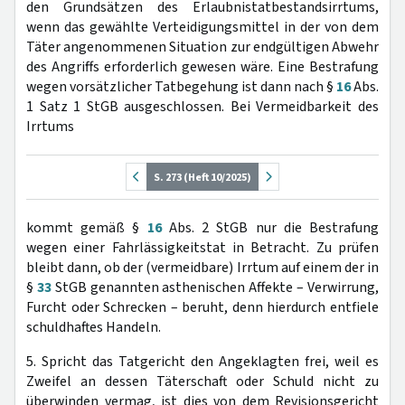
den Grundsätzen des Erlaubnistatbestandsirrtums,
wenn das gewählte Verteidigungsmittel in der von dem
Täter angenommenen Situation zur endgültigen Abwehr
des Angriffs erforderlich gewesen wäre. Eine Bestrafung
wegen vorsätzlicher Tatbegehung ist dann nach §
16
Abs.
1 Satz 1 StGB ausgeschlossen. Bei Vermeidbarkeit des
Irrtums
S. 273 (Heft 10/2025)
kommt gemäß §
16
Abs. 2 StGB nur die Bestrafung
wegen einer Fahrlässigkeitstat in Betracht. Zu prüfen
bleibt dann, ob der (vermeidbare) Irrtum auf einem der in
§
33
StGB genannten asthenischen Affekte – Verwirrung,
Furcht oder Schrecken – beruht, denn hierdurch entfiele
schuldhaftes Handeln.
5. Spricht das Tatgericht den Angeklagten frei, weil es
Zweifel an dessen Täterschaft oder Schuld nicht zu
überwinden vermag, ist dies von dem Revisionsgericht