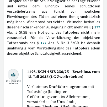
Tatopfer selbst die Schutzlosigkeit seiner Lage erkennt
und unter dem Eindruck seines schutzlosen
Ausgeliefertseins aus Furcht vor möglichen
Einwirkungen des Täters auf einen ihm grundsätzlich
möglichen Widerstand verzichtet. Vielmehr bedarf es
dieser einschränkenden Auslegung nicht mehr, weil §
177
Abs. 5 StGB eine Nötigung des Tatopfers nicht mehr
voraussetzt. Für die Verwirklichung des objektiven
Tatbestands des §
177
Abs. 5 Nr. 3 StGB ist deshalb
unabhängig vom Vorstellungsbild des Tatopfers allein
dessen objektive Schutzlosigkeit ausreichend.
1193. BGH 4 StR 236/25 – Beschluss vom
15. Juli 2025 (LG Zweibrücken)
Entscheidung
aufrufen
Verbotenes Kraftfahrzeugrennen mit
Todesfolge (bedingter
Gefährdungsvorsatz: Alleinrennen,
vorsatzkritische Umstände,
Eigengefährdung, Alkoholisierung,