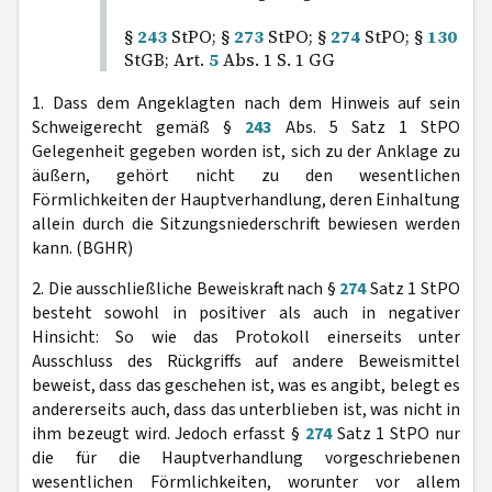
§
243
StPO; §
273
StPO; §
274
StPO; §
130
StGB; Art.
5
Abs. 1 S. 1 GG
1. Dass dem Angeklagten nach dem Hinweis auf sein
Schweigerecht gemäß §
243
Abs. 5 Satz 1 StPO
Gelegenheit gegeben worden ist, sich zu der Anklage zu
äußern, gehört nicht zu den wesentlichen
Förmlichkeiten der Hauptverhandlung, deren Einhaltung
allein durch die Sitzungsniederschrift bewiesen werden
kann. (BGHR)
2. Die ausschließliche Beweiskraft nach §
274
Satz 1 StPO
besteht sowohl in positiver als auch in negativer
Hinsicht: So wie das Protokoll einerseits unter
Ausschluss des Rückgriffs auf andere Beweismittel
beweist, dass das geschehen ist, was es angibt, belegt es
andererseits auch, dass das unterblieben ist, was nicht in
ihm bezeugt wird. Jedoch erfasst §
274
Satz 1 StPO nur
die für die Hauptverhandlung vorgeschriebenen
wesentlichen Förmlichkeiten, worunter vor allem