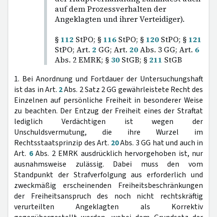
auf dem Prozessverhalten der
Angeklagten und ihrer Verteidiger).
§
112
StPO; §
116
StPO; §
120
StPO; §
121
StPO; Art.
2
GG; Art.
20
Abs. 3 GG; Art.
6
Abs. 2 EMRK; §
30
StGB; §
211
StGB
1. Bei Anordnung und Fortdauer der Untersuchungshaft
ist das in Art.
2
Abs. 2 Satz 2 GG gewährleistete Recht des
Einzelnen auf persönliche Freiheit in besonderer Weise
zu beachten. Der Entzug der Freiheit eines der Straftat
lediglich Verdächtigen ist wegen der
Unschuldsvermutung, die ihre Wurzel im
Rechtsstaatsprinzip des Art.
20
Abs. 3 GG hat und auch in
Art.
6
Abs. 2 EMRK ausdrücklich hervorgehoben ist, nur
ausnahmsweise zulässig. Dabei muss den vom
Standpunkt der Strafverfolgung aus erforderlich und
zweckmäßig erscheinenden Freiheitsbeschränkungen
der Freiheitsanspruch des noch nicht rechtskräftig
verurteilten Angeklagten als Korrektiv