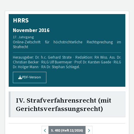
HRRS
November 2016
17. Jahrgang
Online-Zeitschrift für höchstrichterliche Rechtsprechung im
Strafrecht
Herausgeber: Dr. h.c. Gerhard Strate · Redaktion: RA Wiss. Ass. Dr.
Christian Becker · RiLG Ulf Buermeyer · Prof. Dr. Karsten Gaede · RiLG
Dr. Holger Mann · RA Dr. Stephan Schlegel.
PDF-Version
IV. Strafverfahrensrecht (mit
Gerichtsverfassungsrecht)
S. 492 (Heft 11/2016)