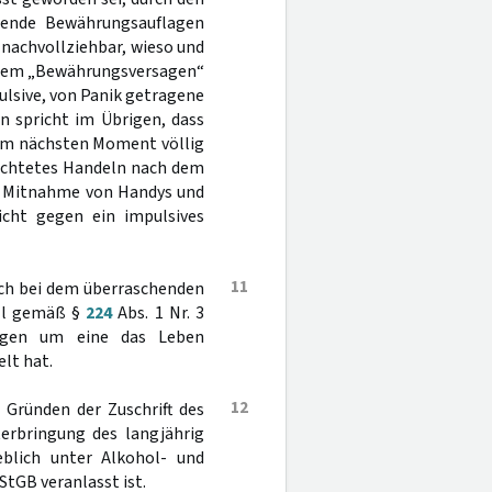
ende Bewährungsauflagen
t nachvollziehbar, wieso und
einem „Bewährungsversagen“
ulsive, von Panik getragene
n spricht im Übrigen, dass
 im nächsten Moment völlig
richtetes Handeln nach dem
n, Mitnahme von Handys und
icht gegen ein impulsives
11
ich bei dem überraschenden
all gemäß §
224
Abs. 1 Nr. 3
olgen um eine das Leben
elt hat.
12
 Gründen der Zuschrift des
erbringung des langjährig
blich unter Alkohol- und
StGB veranlasst ist.