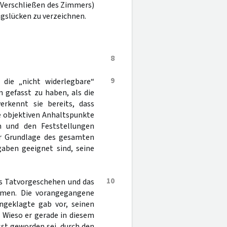
 Verschließen des Zimmers)
gslücken zu verzeichnen.
8
9
 die „nicht widerlegbare“
 gefasst zu haben, als die
rkennt sie bereits, dass
ne objektiven Anhaltspunkte
n und den Feststellungen
er Grundlage des gesamten
gaben geeignet sind, seine
10
as Tatvorgeschehen und das
ehmen. Die vorangegangene
ngeklagte gab vor, seinen
 Wieso er gerade in diesem
sst geworden sei, durch den