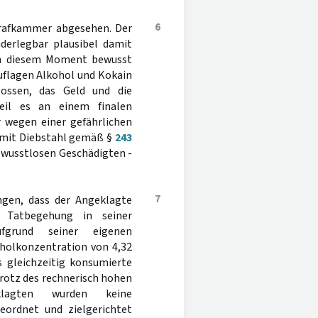
6
Strafkammer abgesehen. Der
derlegbar plausibel damit
m in diesem Moment bewusst
uflagen Alkohol und Kokain
ossen, das Geld und die
eil es an einem finalen
wegen einer gefährlichen
t mit Diebstahl gemäß §
243
bewusstlosen Geschädigten -
7
ngen, dass der Angeklagte
 Tatbegehung in seiner
ufgrund seiner eigenen
holkonzentration von 4,32
 gleichzeitig konsumierte
trotz des rechnerisch hohen
klagten wurden keine
eordnet und zielgerichtet