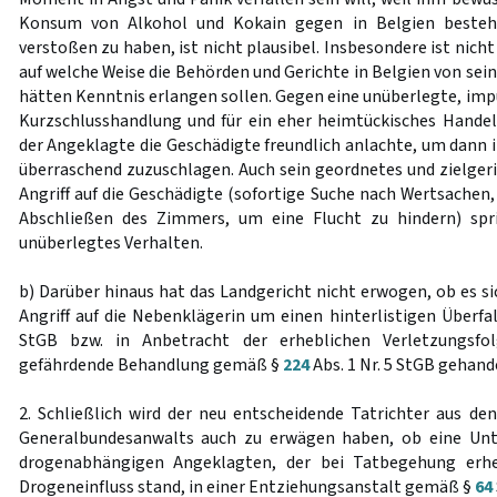
Konsum von Alkohol und Kokain gegen in Belgien besteh
verstoßen zu haben, ist nicht plausibel. Insbesondere ist nich
auf welche Weise die Behörden und Gerichte in Belgien von s
hätten Kenntnis erlangen sollen. Gegen eine unüberlegte, imp
Kurzschlusshandlung und für ein eher heimtückisches Handel
der Angeklagte die Geschädigte freundlich anlachte, um dann
überraschend zuzuschlagen. Auch sein geordnetes und zielge
Angriff auf die Geschädigte (sofortige Suche nach Wertsache
Abschließen des Zimmers, um eine Flucht zu hindern) spr
unüberlegtes Verhalten.
b) Darüber hinaus hat das Landgericht nicht erwogen, ob es s
Angriff auf die Nebenklägerin um einen hinterlistigen Überf
StGB bzw. in Anbetracht der erheblichen Verletzungsf
gefährdende Behandlung gemäß §
224
Abs. 1 Nr. 5 StGB gehand
2. Schließlich wird der neu entscheidende Tatrichter aus den
Generalbundesanwalts auch zu erwägen haben, ob eine Unt
drogenabhängigen Angeklagten, der bei Tatbegehung erhe
Drogeneinfluss stand, in einer Entziehungsanstalt gemäß §
64