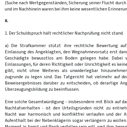
(Suche nach Wertgegenständen, Sicherung seiner Flucht durch
und im Nachhinein waren bei ihm keine wesentlichen Erinnerun
II.
1. Der Schuldspruch hält rechtlicher Nachprüfung nicht stand.
a) Die Strafkammer stützt ihre rechtliche Bewertung auf
Einlassung des Angeklagten, den Wegnahmevorsatz erst dann
Geschädigte bewusstlos am Boden gelegen habe. Dabei ve
Einlassungen, für deren Richtigkeit oder Unrichtigkeit es kei
gibt, nicht ohne Weiteres als unwiderlegbar hinzunehme
zugrunde zu legen sind. Das Tatgericht hat vielmehr auf d
Beweisergebnisses darüber zu entscheiden, ob derartige An
Überzeugungsbildung zu beeinflussen.
Eine solche Gesamtwürdigung - insbesondere mit Blick auf d
Nachtatverhalten - ist den Urteilsgründen nicht zu entn
Nacht war harmonisch und konfliktfrei verlaufen und der A
Aufenthalt bei der Nebenklägerin sogar verlängern zu wollen.
Moment in Angst und Panik verfallen sein will, weil ihm bewu