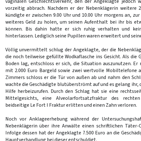
vaginalen Geschlechtsverkehr, den der Angeklagte jedoch
vorzeitig abbrach. Nachdem er der Nebenklägerin weitere 
kündigte er zwischen 9.00 Uhr und 10.00 Uhr morgens an, zu
weiteres Geld zu holen, um seinen Aufenthalt bei ihr bis et
können. Bis dahin hatte er sich ruhig verhalten und kei
hinterlassen. Lediglich seine Pupillen waren erweitert und sein
Völlig unvermittelt schlug der Angeklagte, der die Nebenkläg
die noch teilweise gefüllte Wodkaflasche ins Gesicht. Als di
Boden lag, entschloss er sich, die Situation auszunutzen. 
mit 2.000 Euro Bargeld sowie zwei wertvolle Mobiltelefone a
Zimmers schloss er die Tür von außen ab und nahm den Schl
wachte die Geschädigte blutüberströmt auf und es gelang ihr, 
Hilfe herbeizurufen. Durch den Schlag hat sie eine rechtssei
Mittelgesichts, eine Alveolarfortsatzfraktur des rechte
beidseitige Le Fort I Fraktur erlitten und einen Zahn verloren.
Noch vor Anklageerhebung während der Untersuchungshaf
Nebenklägerin über ihre Anwälte einen schriftlichen Täter-O
Infolge dessen hat der Angeklagte 7.500 Euro an die Geschädi
Hauptverhandlung bei dieser entschuldigt.