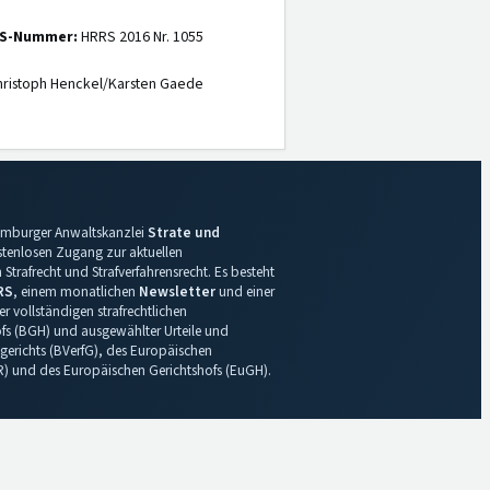
S-Nummer:
HRRS 2016 Nr. 1055
ristoph Henckel/Karsten Gaede
 Hamburger Anwaltskanzlei
Strate und
ostenlosen Zugang zur aktuellen
Strafrecht und Strafverfahrensrecht. Es besteht
RS
, einem monatlichen
Newsletter
und einer
r vollständigen strafrechtlichen
s (BGH) und ausgewählter Urteile und
gerichts (BVerfG), des Europäischen
R) und des Europäischen Gerichtshofs (EuGH).