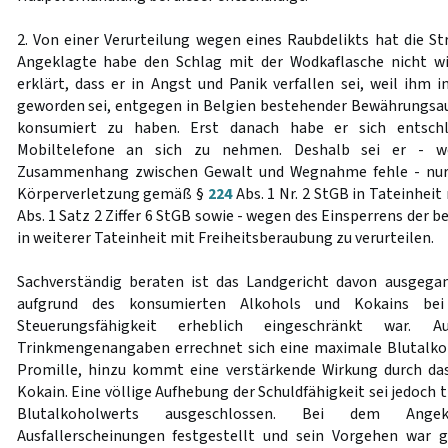
2. Von einer Verurteilung wegen eines Raubdelikts hat die 
Angeklagte habe den Schlag mit der Wodkaflasche nicht wi
erklärt, dass er in Angst und Panik verfallen sei, weil ih
geworden sei, entgegen in Belgien bestehender Bewährungsa
konsumiert zu haben. Erst danach habe er sich entschl
Mobiltelefone an sich zu nehmen. Deshalb sei er - w
Zusammenhang zwischen Gewalt und Wegnahme fehle - nur 
Körperverletzung gemäß §
224
Abs. 1 Nr. 2 StGB in Tateinhei
Abs. 1 Satz 2 Ziffer 6 StGB sowie - wegen des Einsperrens der 
in weiterer Tateinheit mit Freiheitsberaubung zu verurteilen.
Sachverständig beraten ist das Landgericht davon ausgega
aufgrund des konsumierten Alkohols und Kokains bei
Steuerungsfähigkeit erheblich eingeschränkt war. A
Trinkmengenangaben errechnet sich eine maximale Blutalko
Promille, hinzu kommt eine verstärkende Wirkung durch das
Kokain. Eine völlige Aufhebung der Schuldfähigkeit sei jedoch 
Blutalkoholwerts ausgeschlossen. Bei dem Ange
Ausfallerscheinungen festgestellt und sein Vorgehen war g