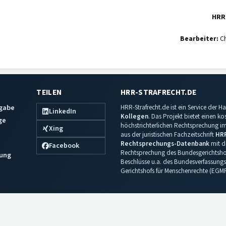
HRR
Bearbeiter:
Ch
TEILEN
HRR-STRAFRECHT.DE
sgabe
HRR-Strafrecht.de ist ein Service der
LinkedIn
Kollegen
. Das Projekt bietet einen k
ge
höchstrichterlichen Rechtsprechung im 
Xing
aus der juristischen Fachzeitschrift
HR
Rechtsprechungs-Datenbank
mit de
Facebook
Rechtsprechung des Bundesgerichtshof
ung
Beschlüsse u.a. des Bundesverfassungs
Gerichtshofs für Menschenrechte (EGM
Impressum
·
Datenschutz