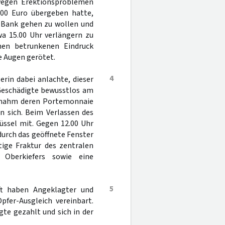
 wegen Erektionsproblemen
200 Euro übergeben hatte,
r Bank gehen zu wollen und
wa 15.00 Uhr verlängern zu
nen betrunkenen Eindruck
e Augen gerötet.
4
erin dabei anlachte, dieser
e Geschädigte bewusstlos am
Er nahm deren Portemonnaie
n sich. Beim Verlassen des
üssel mit. Gegen 12.00 Uhr
durch das geöffnete Fenster
tige Fraktur des zentralen
n Oberkiefers sowie eine
5
t haben Angeklagter und
pfer-Ausgleich vereinbart.
gte gezahlt und sich in der