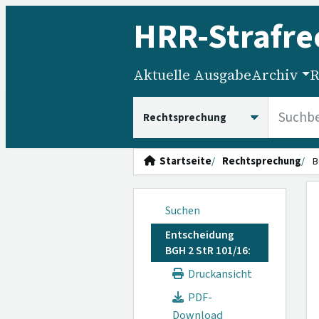
HRR
-Strafre
Aktuelle Ausgabe
Archiv
R
HRRS durchsuchen
Startseite
Rechtsprechung
B
Suchen
Entscheidung
BGH 2 StR 101/16:
Druckansicht
PDF-
Download