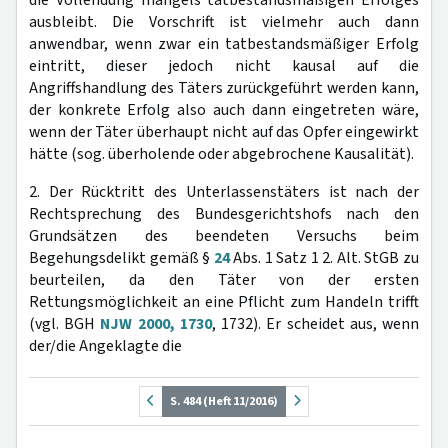
ausbleibt. Die Vorschrift ist vielmehr auch dann
anwendbar, wenn zwar ein tatbestandsmäßiger Erfolg
eintritt, dieser jedoch nicht kausal auf die
Angriffshandlung des Täters zurückgeführt werden kann,
der konkrete Erfolg also auch dann eingetreten wäre,
wenn der Täter überhaupt nicht auf das Opfer eingewirkt
hätte (sog. überholende oder abgebrochene Kausalität).
2. Der Rücktritt des Unterlassenstäters ist nach der
Rechtsprechung des Bundesgerichtshofs nach den
Grundsätzen des beendeten Versuchs beim
Begehungsdelikt gemäß §
24
Abs. 1 Satz 1 2. Alt. StGB zu
beurteilen, da den Täter von der ersten
Rettungsmöglichkeit an eine Pflicht zum Handeln trifft
(vgl. BGH
NJW 2000, 1730
, 1732). Er scheidet aus, wenn
der/die Angeklagte die
S. 484 (Heft 11/2016)