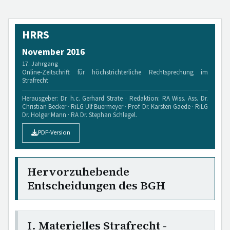
HRRS
November 2016
17. Jahrgang
Online-Zeitschrift für höchstrichterliche Rechtsprechung im
Strafrecht
Herausgeber: Dr. h.c. Gerhard Strate · Redaktion: RA Wiss. Ass. Dr.
Christian Becker · RiLG Ulf Buermeyer · Prof. Dr. Karsten Gaede · RiLG
Dr. Holger Mann · RA Dr. Stephan Schlegel.
PDF-Version
Hervorzuhebende
Entscheidungen des BGH
I. Materielles Strafrecht -