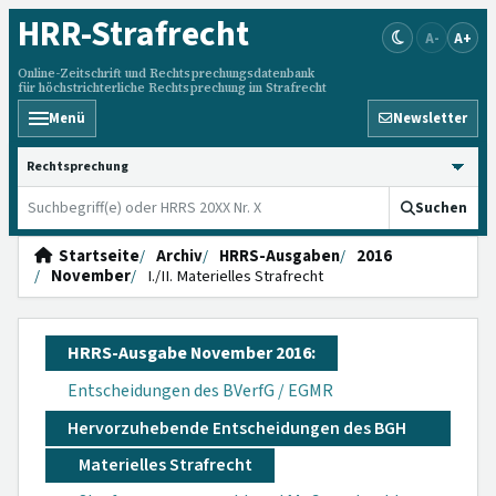
HRR
-Strafrecht
A-
A+
Online-Zeitschrift und Rechtsprechungsdatenbank
für höchstrichterliche Rechtsprechung im Strafrecht
Menü
Newsletter
HRRS durchsuchen
Suchen
Startseite
Archiv
HRRS-Ausgaben
2016
November
I./II. Materielles Strafrecht
HRRS-Ausgabe November 2016:
Entscheidungen des BVerfG / EGMR
Hervorzuhebende Entscheidungen des BGH
Materielles Strafrecht