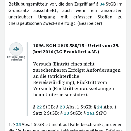
Betäubungsmitteln vor, die den Zugriff auf §
34
StGB im
Grundsatz ausschließt, auch wenn ein ansonsten
unerlaubter Umgang mit erfassten Stoffen zu
therapeutischen Zwecken erfolgt. (Bearbeiter)
1096. BGH 2 StR 588/15 - Urteil vom 29.
Juni 2016 (LG Frankfurt a.M.)
Entscheidung
aufrufen
Versuch (Eintritt eines nicht
zurechenbaren Erfolgs; Anforderungen
an die tatrichterliche
Beweiswürdigung); Rücktritt vom
Versuch (Rücktrittsvoraussetzungen
beim Unterlassenstäter).
§
22
StGB; §
23
Abs. 1 StGB; §
24
Abs. 1
Satz 2 StGB; §
13
StGB; §
261
StPO
1. §
24
Abs. 1 StGB ist nicht auf Fälle beschränkt, in denen
die Vollendung mangels tatbestandsmäßigen Erfolges