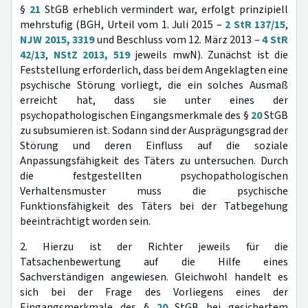
§
21
StGB erheblich vermindert war, erfolgt prinzipiell
mehrstufig (BGH, Urteil vom 1. Juli 2015 –
2 StR 137/15
,
NJW 2015, 3319
und Beschluss vom 12. März 2013 –
4 StR
42/13
,
NStZ 2013, 519
jeweils mwN). Zunächst ist die
Feststellung erforderlich, dass bei dem Angeklagten eine
psychische Störung vorliegt, die ein solches Ausmaß
erreicht hat, dass sie unter eines der
psychopathologischen Eingangsmerkmale des §
20
StGB
zu subsumieren ist. Sodann sind der Ausprägungsgrad der
Störung und deren Einfluss auf die soziale
Anpassungsfähigkeit des Täters zu untersuchen. Durch
die festgestellten psychopathologischen
Verhaltensmuster muss die psychische
Funktionsfähigkeit des Täters bei der Tatbegehung
beeinträchtigt worden sein.
2. Hierzu ist der Richter jeweils für die
Tatsachenbewertung auf die Hilfe eines
Sachverständigen angewiesen. Gleichwohl handelt es
sich bei der Frage des Vorliegens eines der
Eingangsmerkmale des §
20
StGB bei gesichertem