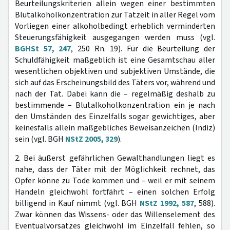
Beurteilungskriterien allein wegen einer bestimmten
Blutalkoholkonzentration zur Tatzeit in aller Regel vom
Vorliegen einer alkoholbedingt erheblich verminderten
Steuerungsfähigkeit ausgegangen werden muss (vgl.
BGHSt 57, 247
, 250 Rn. 19). Für die Beurteilung der
Schuldfähigkeit maßgeblich ist eine Gesamtschau aller
wesentlichen objektiven und subjektiven Umstände, die
sich auf das Erscheinungsbild des Täters vor, während und
nach der Tat. Dabei kann die – regelmäßig deshalb zu
bestimmende – Blutalkoholkonzentration ein je nach
den Umständen des Einzelfalls sogar gewichtiges, aber
keinesfalls allein maßgebliches Beweisanzeichen (Indiz)
sein (vgl. BGH
NStZ 2005, 329
).
2. Bei äußerst gefährlichen Gewalthandlungen liegt es
nahe, dass der Täter mit der Möglichkeit rechnet, das
Opfer könne zu Tode kommen und – weil er mit seinem
Handeln gleichwohl fortfährt – einen solchen Erfolg
billigend in Kauf nimmt (vgl. BGH
NStZ 1992, 587
, 588).
Zwar können das Wissens- oder das Willenselement des
Eventualvorsatzes gleichwohl im Einzelfall fehlen, so