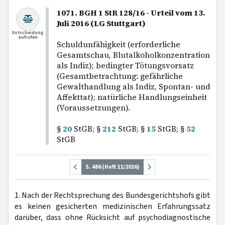
1071. BGH 1 StR 128/16 - Urteil vom 13.
Juli 2016 (LG Stuttgart)
Entscheidung
aufrufen
Schuldunfähigkeit (erforderliche
Gesamtschau, Blutalkoholkonzentration
als Indiz); bedingter Tötungsvorsatz
(Gesamtbetrachtung: gefährliche
Gewalthandlung als Indiz, Spontan- und
Affekttat); natürliche Handlungseinheit
(Voraussetzungen).
§
20
StGB; §
212
StGB; §
15
StGB; §
52
StGB
S. 486 (Heft 11/2016)
1. Nach der Rechtsprechung des Bundesgerichtshofs gibt
es keinen gesicherten medizinischen Erfahrungssatz
darüber, dass ohne Rücksicht auf psychodiagnostische