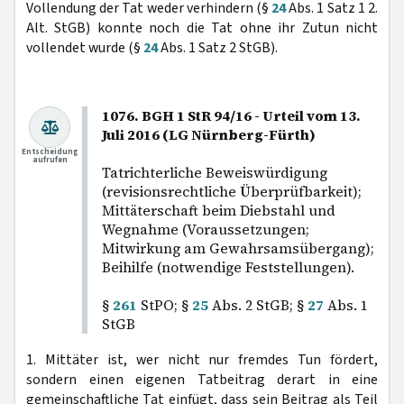
Vollendung der Tat weder verhindern (§
24
Abs. 1 Satz 1 2.
Alt. StGB) konnte noch die Tat ohne ihr Zutun nicht
vollendet wurde (§
24
Abs. 1 Satz 2 StGB).
1076. BGH 1 StR 94/16 - Urteil vom 13.
Juli 2016 (LG Nürnberg-Fürth)
Entscheidung
aufrufen
Tatrichterliche Beweiswürdigung
(revisionsrechtliche Überprüfbarkeit);
Mittäterschaft beim Diebstahl und
Wegnahme (Voraussetzungen;
Mitwirkung am Gewahrsamsübergang);
Beihilfe (notwendige Feststellungen).
§
261
StPO; §
25
Abs. 2 StGB; §
27
Abs. 1
StGB
1. Mittäter ist, wer nicht nur fremdes Tun fördert,
sondern einen eigenen Tatbeitrag derart in eine
gemeinschaftliche Tat einfügt, dass sein Beitrag als Teil