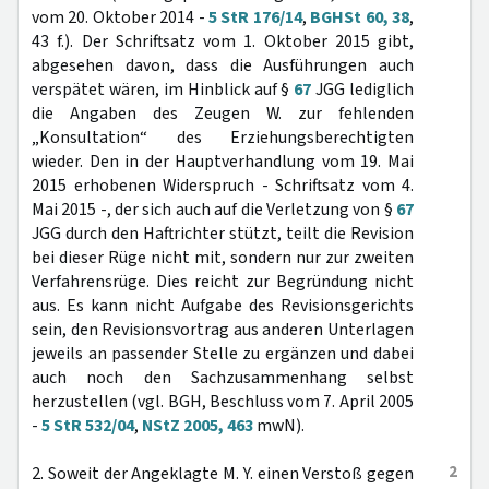
vom 20. Oktober 2014 -
5 StR 176/14
,
BGHSt 60, 38
,
43 f.). Der Schriftsatz vom 1. Oktober 2015 gibt,
abgesehen davon, dass die Ausführungen auch
verspätet wären, im Hinblick auf §
67
JGG lediglich
die Angaben des Zeugen W. zur fehlenden
„Konsultation“ des Erziehungsberechtigten
wieder. Den in der Hauptverhandlung vom 19. Mai
2015 erhobenen Widerspruch - Schriftsatz vom 4.
Mai 2015 -, der sich auch auf die Verletzung von §
67
JGG durch den Haftrichter stützt, teilt die Revision
bei dieser Rüge nicht mit, sondern nur zur zweiten
Verfahrensrüge. Dies reicht zur Begründung nicht
aus. Es kann nicht Aufgabe des Revisionsgerichts
sein, den Revisionsvortrag aus anderen Unterlagen
jeweils an passender Stelle zu ergänzen und dabei
auch noch den Sachzusammenhang selbst
herzustellen (vgl. BGH, Beschluss vom 7. April 2005
-
5 StR 532/04
,
NStZ 2005, 463
mwN).
2
2. Soweit der Angeklagte M. Y. einen Verstoß gegen