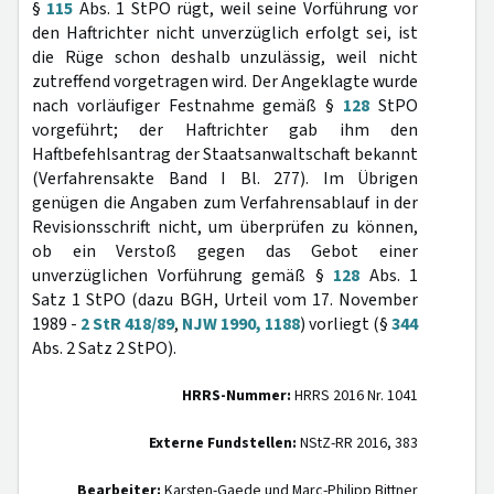
§
115
Abs. 1 StPO rügt, weil seine Vorführung vor
den Haftrichter nicht unverzüglich erfolgt sei, ist
die Rüge schon deshalb unzulässig, weil nicht
zutreffend vorgetragen wird. Der Angeklagte wurde
nach vorläufiger Festnahme gemäß §
128
StPO
vorgeführt; der Haftrichter gab ihm den
Haftbefehlsantrag der Staatsanwaltschaft bekannt
(Verfahrensakte Band I Bl. 277). Im Übrigen
genügen die Angaben zum Verfahrensablauf in der
Revisionsschrift nicht, um überprüfen zu können,
ob ein Verstoß gegen das Gebot einer
unverzüglichen Vorführung gemäß §
128
Abs. 1
Satz 1 StPO (dazu BGH, Urteil vom 17. November
1989 -
2 StR 418/89
,
NJW 1990, 1188
) vorliegt (§
344
Abs. 2 Satz 2 StPO).
HRRS-Nummer:
HRRS 2016 Nr. 1041
Externe Fundstellen:
NStZ-RR 2016, 383
Bearbeiter:
Karsten-Gaede und Marc-Philipp Bittner