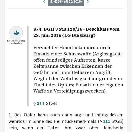
S. 426 (Heft 10/2016)
874. BGH 3 StR 120/16 - Beschluss vom
28. Juni 2016 (LG Duisburg)
Entscheidung
aufrufen
Versuchter Heimtückemord durch
Einsatz einer Schusswaffe (Arglosigkeit;
offen feindseliges Auftreten; kurze
Zeitspanne zwischen Erkennen der
Gefahr und unmittelbarem Angriff;
Wegfall der Wehrlosigkeit aufgrund von
Flucht des Opfers; Einsatz einer eigenen
Waffe zu Verteidigungszwecken).
§
211
StGB
1. Das Opfer kann auch dann arg- und infolgedessen
wehrlos im Sinne des Heimtückemerkmals (§
211
StGB)
sein, wenn der Täter ihm zwar offen feindselig