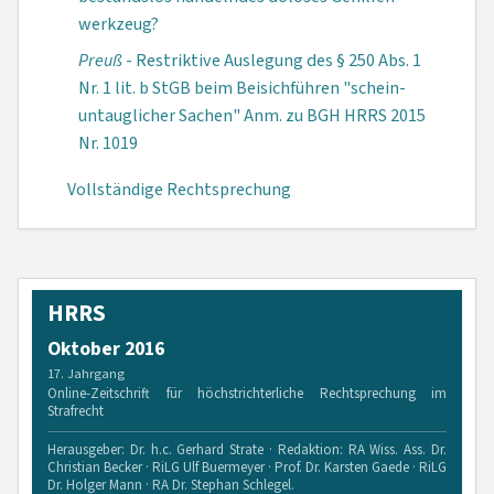
werkzeug?
Preuß
- Restriktive Auslegung des § 250 Abs. 1
Nr. 1 lit. b StGB beim Bei­sich­führen "schein-
untauglicher Sachen" Anm. zu BGH HRRS 2015
Nr. 1019
Vollständige Rechtsprechung
HRRS
Oktober 2016
17. Jahrgang
Online-Zeitschrift für höchstrichterliche Rechtsprechung im
Strafrecht
Herausgeber: Dr. h.c. Gerhard Strate · Redaktion: RA Wiss. Ass. Dr.
Christian Becker · RiLG Ulf Buermeyer · Prof. Dr. Karsten Gaede · RiLG
Dr. Holger Mann · RA Dr. Stephan Schlegel.