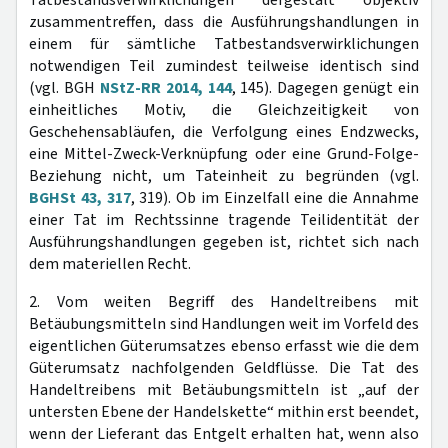
Tatbestandsverwirklichungen dergestalt objektiv
zusammentreffen, dass die Ausführungshandlungen in
einem für sämtliche Tatbestandsverwirklichungen
notwendigen Teil zumindest teilweise identisch sind
(vgl. BGH
NStZ-RR 2014, 144
, 145). Dagegen genügt ein
einheitliches Motiv, die Gleichzeitigkeit von
Geschehensabläufen, die Verfolgung eines Endzwecks,
eine Mittel-Zweck-Verknüpfung oder eine Grund-Folge-
Beziehung nicht, um Tateinheit zu begründen (vgl.
BGHSt 43, 317
, 319). Ob im Einzelfall eine die Annahme
einer Tat im Rechtssinne tragende Teilidentität der
Ausführungshandlungen gegeben ist, richtet sich nach
dem materiellen Recht.
2. Vom weiten Begriff des Handeltreibens mit
Betäubungsmitteln sind Handlungen weit im Vorfeld des
eigentlichen Güterumsatzes ebenso erfasst wie die dem
Güterumsatz nachfolgenden Geldflüsse. Die Tat des
Handeltreibens mit Betäubungsmitteln ist „auf der
untersten Ebene der Handelskette“ mithin erst beendet,
wenn der Lieferant das Entgelt erhalten hat, wenn also