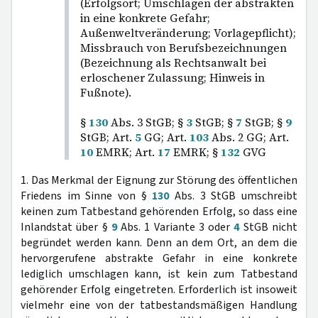
(Erfolgsort; Umschlagen der abstrakten
in eine konkrete Gefahr;
Außenweltveränderung; Vorlagepflicht);
Missbrauch von Berufsbezeichnungen
(Bezeichnung als Rechtsanwalt bei
erloschener Zulassung; Hinweis in
Fußnote).
§
130
Abs. 3 StGB; §
3
StGB; §
7
StGB; §
9
StGB; Art.
5
GG; Art.
103
Abs. 2 GG; Art.
10
EMRK; Art.
17
EMRK; §
132
GVG
1. Das Merkmal der Eignung zur Störung des öffentlichen
Friedens im Sinne von §
130
Abs. 3 StGB umschreibt
keinen zum Tatbestand gehörenden Erfolg, so dass eine
Inlandstat über §
9
Abs. 1 Variante 3 oder
4
StGB nicht
begründet werden kann. Denn an dem Ort, an dem die
hervorgerufene abstrakte Gefahr in eine konkrete
lediglich umschlagen kann, ist kein zum Tatbestand
gehörender Erfolg eingetreten. Erforderlich ist insoweit
vielmehr eine von der tatbestandsmäßigen Handlung