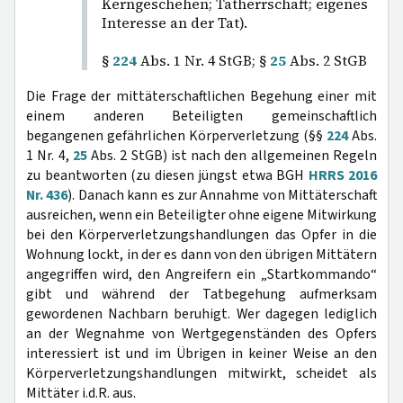
Kerngeschehen; Tatherrschaft; eigenes
Interesse an der Tat).
§
224
Abs. 1 Nr. 4 StGB; §
25
Abs. 2 StGB
Die Frage der mittäterschaftlichen Begehung einer mit
einem anderen Beteiligten gemeinschaftlich
begangenen gefährlichen Körperverletzung (§§
224
Abs.
1 Nr. 4,
25
Abs. 2 StGB) ist nach den allgemeinen Regeln
zu beantworten (zu diesen jüngst etwa BGH
HRRS 2016
Nr. 436
). Danach kann es zur Annahme von Mittäterschaft
ausreichen, wenn ein Beteiligter ohne eigene Mitwirkung
bei den Körperverletzungshandlungen das Opfer in die
Wohnung lockt, in der es dann von den übrigen Mittätern
angegriffen wird, den Angreifern ein „Startkommando“
gibt und während der Tatbegehung aufmerksam
gewordenen Nachbarn beruhigt. Wer dagegen lediglich
an der Wegnahme von Wertgegenständen des Opfers
interessiert ist und im Übrigen in keiner Weise an den
Körperverletzungshandlungen mitwirkt, scheidet als
Mittäter i.d.R. aus.