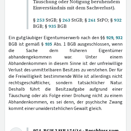
Täuschung oder Nötigung beruhendem
Einverständnis mit dem Sachverlust).
§
253
StGB; §
263
StGB; §
261
StPO; §
932
BGB; §
935
BGB
Ein gutgläubiger Eigentumserwerb nach den §§
929
,
932
BGB ist gemäß §
935
Abs. 1 BGB ausgeschlossen, wenn
die Sache dem früheren Eigentümer
abhandengekommen war. Unter einem
Abhandenkommen in diesem Sinne ist der unfreiwillige
Verlust des unmittelbaren Besitzes zu verstehen. Der für
die Freiwilligkeit bestimmende Wille ist allerdings nicht
rechtsgeschäftlicher, sondern tatsächlicher Natur.
Deshalb führt die Besitzaufgabe aufgrund einer
Täuschung oder als Folge einer Drohung nicht zu einem
Abhandenkommen, es sei denn, der psychische Zwang
kommt einer unwiderstehlichen Gewalt gleich.
954. BGH 2 StR 154/16 - Beschluss vom