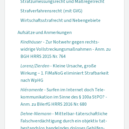
Strafzumessungsrecht und Maßregelrecht
Strafverfahrensrecht (mit GVG)
Wirtschaftsstrafrecht und Nebengebiete
Aufsätze und Anmerkungen
Kindhäuser
- Zur Notwehr gegen rechts­
widrige Vollstreckungs­maßnahmen - Anm. zu
BGH HRRS 2015 Nr. 764
Lorenz/Zierden
- Kleine Ursache, große
Wirkung – 1. FiMaNoG eliminiert Strafbarkeit
nach WpHG
Hiéramente
- Surfen im Internet doch Tele­
kommunikation im Sinne des § 100a StPO? -
Anm. zu BVerfG HRRS 2016 Nr. 680
Dehne-Niemann
- Mittelbar-täter­schaftliche
Falsch­verdächtigung durch ein objektiv tat­
bestands­los handelndes doloses Gehilfen­