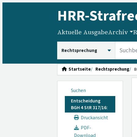
HRR
-Strafre
Aktuelle Ausgabe
Archiv
R
HRRS durchsuchen
Startseite
Rechtsprechung
B
Suchen
Entscheidung
BGH 4 StR 317/16:
Druckansicht
PDF-
Download