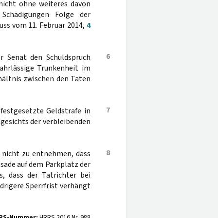
r nicht ohne weiteres davon
Schädigungen Folge der
uss vom 11. Februar 2014,
4
6
er Senat den Schuldspruch
 fahrlässige Trunkenheit im
hältnis zwischen den Taten
7
 festgesetzte Geldstrafe in
gesichts der verbleibenden
8
h nicht zu entnehmen, dass
isade auf dem Parkplatz der
s, dass der Tatrichter bei
edrigere Sperrfrist verhängt
RS-Nummer:
HRRS 2016 Nr. 988