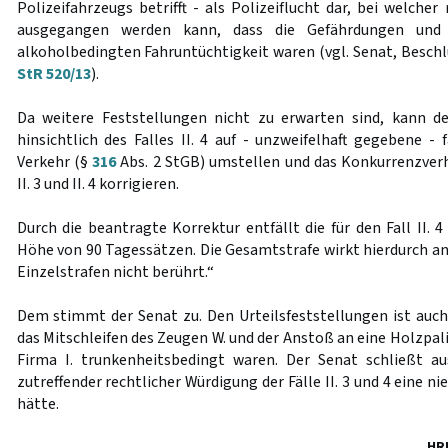
Polizeifahrzeugs betrifft - als Polizeiflucht dar, bei welche
ausgegangen werden kann, dass die Gefährdungen und 
alkoholbedingten Fahruntüchtigkeit waren (vgl. Senat, Beschl
StR 520/13
).
Da weitere Feststellungen nicht zu erwarten sind, kann d
hinsichtlich des Falles II. 4 auf - unzweifelhaft gegebene -
Verkehr (§
316
Abs. 2 StGB) umstellen und das Konkurrenzver
II. 3 und II. 4 korrigieren.
Durch die beantragte Korrektur entfällt die für den Fall II. 4
Höhe von 90 Tagessätzen. Die Gesamtstrafe wirkt hierdurch an
Einzelstrafen nicht berührt.“
Dem stimmt der Senat zu. Den Urteilsfeststellungen ist auc
das Mitschleifen des Zeugen W. und der Anstoß an eine Holzpal
Firma I. trunkenheitsbedingt waren. Der Senat schließt au
zutreffender rechtlicher Würdigung der Fälle II. 3 und 4 eine ni
hätte.
HR