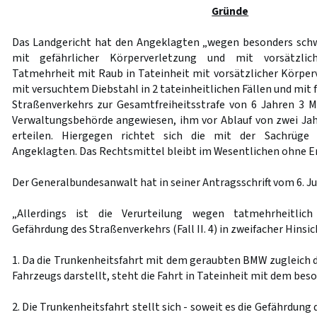
Gründe
Das Landgericht hat den Angeklagten „wegen besonders schw
mit gefährlicher Körperverletzung und mit vorsätzlich
Tatmehrheit mit Raub in Tateinheit mit vorsätzlicher Körper
mit versuchtem Diebstahl in 2 tateinheitlichen Fällen und mit 
Straßenverkehrs zur Gesamtfreiheitsstrafe von 6 Jahren 3 M
Verwaltungsbehörde angewiesen, ihm vor Ablauf von zwei Jah
erteilen. Hiergegen richtet sich die mit der Sachrüge
Angeklagten. Das Rechtsmittel bleibt im Wesentlichen ohne Er
Der Generalbundesanwalt hat in seiner Antragsschrift vom 6. Jul
„Allerdings ist die Verurteilung wegen tatmehrheitlich
Gefährdung des Straßenverkehrs (Fall II. 4) in zweifacher Hinsi
1. Da die Trunkenheitsfahrt mit dem geraubten BMW zugleic
Fahrzeugs darstellt, steht die Fahrt in Tateinheit mit dem be
2. Die Trunkenheitsfahrt stellt sich - soweit es die Gefährdun