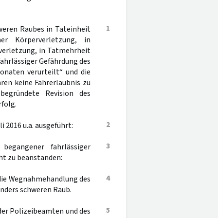
1
eren Raubes in Tateinheit
er Körperverletzung, in
verletzung, in Tatmehrheit
fahrlässiger Gefährdung des
onaten verurteilt“ und die
ren keine Fahrerlaubnis zu
 begründete Revision des
folg.
2
i 2016 u.a. ausgeführt:
3
 begangener fahrlässiger
cht zu beanstanden:
4
h die Wegnahmehandlung des
sonders schweren Raub.
5
g der Polizeibeamten und des