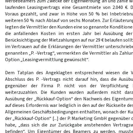
Werbebeamers zum Zwecke der Eigenwerbung an und zahle w
laufenden Leasingvertrags eine Gesamtmiete von 2.040 €. D
Voraus gezahlt, und zwar in Höhe von 50 % bei Inbetrieb
weiteren 50 % nach Ablauf von sechs Monaten. Zur Erläuteru
legten die Vermittler den Kunden eine so genannte Konditione
die anfallenden Kosten im ersten Jahr bei Ausübung der
Berücksichtigung der Mietzahlungen auf nur 29 € belaufen sollt
im Vertrauen auf die Erklärungen der Vermittler unterschrie
genannten „P. -Vertrag“, vermerkten die Vermittler als Zahlun
Option „Leasingvermittlung gewünscht“.
Dem Tatplan des Angeklagten entsprechend wiesen die V
Abschluss des P. -Vertrags nicht darauf hin, dass die Ausü
gegenüber der Firma P. nicht von der Verpflichtung be
weiterzuzahlen. Die Kunden wurden außerdem nicht dara
Ausübung der „Rückkauf-Option“ den Nachweis des Eigentums
auf dieses Erfordernis war lediglich in den auf der Rückseite d
Allgemeinen Geschäftsbedingungen enthalten, wonach der K
der „Rückkauf-Option“ [...] der P. Marketing GmbH gegenüber 
habe, „dass sich die zur Zurückgabe anstehenden Vertrag
befinden“. Um Eigentümer des Beamers zu werden, musst