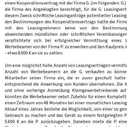
einen Kooperationsvertrag mit der Firma G. (im Folgenden: G.
die Firma des Angeklagten berechtigt, für die G. Leasingver
diesem Zweck schriftliche Leasinganträge potentieller Leasin
den Bestimmungen des Kooperationsvertrags hatte die Firma 
mit den Leasingnehmern keine von den Bestimmunge
abweichenden mündlichen oder schriftlichen Vereinbarungen
verpflichtete sich bei erfolgreicher Vermittlung eines 
Werbebeamer von der Firma P. zu erwerben und den Kaufpreis i
- etwa 8.000 € an sie zu zahlen.
Um eine möglichst hohe Anzahl von Leasingverträgen vermitt
Anzahl von Werbebeamern an die G. verkaufen zu können
Mitarbeiter seiner Firma ein, die er zuvor geschult hatt
entsprechend die Anwerbung von Kunden übernahmen. Die Mi
und ohne vorherige Anmeldung Kleingewerbetreibende auf 
könnten die Werbebeamer nebst Zubehör für einen Komplettp
einen Zeitraum von 48 Monaten bei einer monatlichen Leasingr
Ablauf eines Jahres bestehe die Möglichkeit, von einer so g
Gebrauch zu machen und das Gerät zu einem festgelegten Pr
5.600 € an die P. zurückzugeben. Daneben miete die P. ein