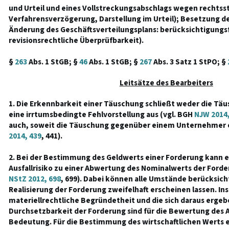
und Urteil und eines Vollstreckungsabschlags wegen rechtss
Verfahrensverzögerung, Darstellung im Urteil); Besetzung de
Änderung des Geschäftsverteilungsplans: berücksichtigung
revisionsrechtliche Überprüfbarkeit).
§
263
Abs. 1 StGB; §
46
Abs. 1 StGB; §
267
Abs. 3 Satz 1 StPO; §
Leitsätze des Bearbeiters
1. Die Erkennbarkeit einer Täuschung schließt weder die T
eine irrtumsbedingte Fehlvorstellung aus (vgl. BGH
NJW 2014,
auch, soweit die Täuschung gegenüber einem Unternehmer e
2014, 439
, 441).
2. Bei der Bestimmung des Geldwerts einer Forderung kann 
Ausfallrisiko zu einer Abwertung des Nominalwerts der Forde
NStZ 2012, 698
, 699). Dabei können alle Umstände berücksich
Realisierung der Forderung zweifelhaft erscheinen lassen. I
materiellrechtliche Begründetheit und die sich daraus erg
Durchsetzbarkeit der Forderung sind für die Bewertung des Au
Bedeutung. Für die Bestimmung des wirtschaftlichen Werts e