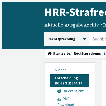
HRR
-Strafre
Aktuelle Ausgabe
Archiv
R
HRRS durchsuchen
Startseite
Rechtsprechung
B
Suchen
Entscheidung
BGH 2 StR 344/14:
Druckansicht
PDF-
Download