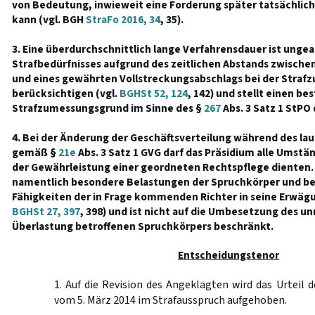
von Bedeutung, inwieweit eine Forderung später tatsächlic
kann (vgl. BGH
StraFo 2016, 34
, 35).
3. Eine überdurchschnittlich lange Verfahrensdauer ist unge
Strafbedürfnisses aufgrund des zeitlichen Abstands zwische
und eines gewährten Vollstreckungsabschlags bei der Straf
berücksichtigen (vgl.
BGHSt 52, 124
, 142) und stellt einen 
Strafzumessungsgrund im Sinne des §
267
Abs. 3 Satz 1 StPO 
4. Bei der Änderung der Geschäftsverteilung während des la
gemäß §
21e
Abs. 3 Satz 1 GVG darf das Präsidium alle Umstä
der Gewährleistung einer geordneten Rechtspflege dienten. 
namentlich besondere Belastungen der Spruchkörper und b
Fähigkeiten der in Frage kommenden Richter in seine Erwägu
BGHSt 27, 397
, 398) und ist nicht auf die Umbesetzung des un
Überlastung betroffenen Spruchkörpers beschränkt.
Entscheidungstenor
1. Auf die Revision des Angeklagten wird das Urteil 
vom 5. März 2014 im Strafausspruch aufgehoben.