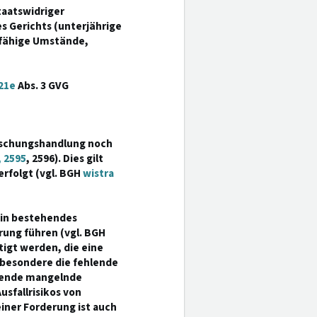
taatswidriger
s Gerichts (unterjährige
sfähige Umstände,
21e
Abs. 3 GVG
äuschungshandlung noch
 2595
, 2596). Dies gilt
rfolgt (vgl. BGH
wistra
ein bestehendes
rung führen (vgl. BGH
tigt werden, die eine
nsbesondere die fehlende
ebende mangelnde
sfallrisikos von
iner Forderung ist auch