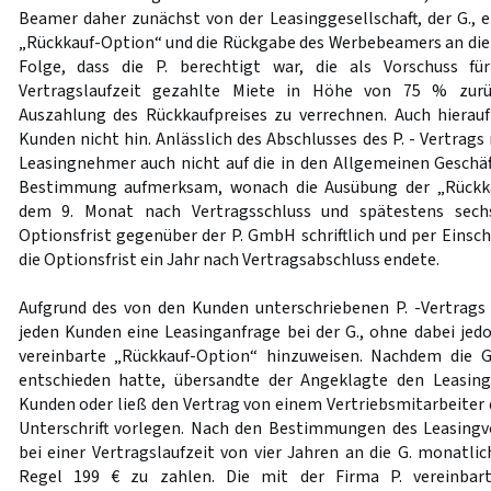
Beamer daher zunächst von der Leasinggesellschaft, der G., 
„Rückkauf-Option“ und die Rückgabe des Werbebeamers an die P
Folge, dass die P. berechtigt war, die als Vorschuss fü
Vertragslaufzeit gezahlte Miete in Höhe von 75 % zurü
Auszahlung des Rückkaufpreises zu verrechnen. Auch hierauf
Kunden nicht hin. Anlässlich des Abschlusses des P. - Vertrags
Leasingnehmer auch nicht auf die in den Allgemeinen Gesch
Bestimmung aufmerksam, wonach die Ausübung der „Rückka
dem 9. Monat nach Vertragsschluss und spätestens sech
Optionsfrist gegenüber der P. GmbH schriftlich und per Einsc
die Optionsfrist ein Jahr nach Vertragsabschluss endete.
Aufgrund des von den Kunden unterschriebenen P. -Vertrags 
jeden Kunden eine Leasinganfrage bei der G., ohne dabei jed
vereinbarte „Rückkauf-Option“ hinzuweisen. Nachdem die G.
entschieden hatte, übersandte der Angeklagte den Leasing
Kunden oder ließ den Vertrag von einem Vertriebsmitarbeiter
Unterschrift vorlegen. Nach den Bestimmungen des Leasingv
bei einer Vertragslaufzeit von vier Jahren an die G. monatli
Regel 199 € zu zahlen. Die mit der Firma P. vereinbar