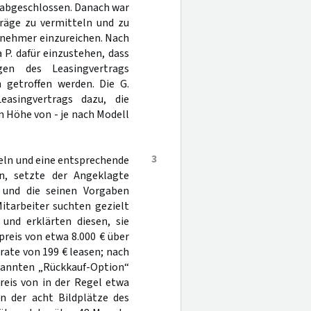
) abgeschlossen. Danach war
träge zu vermitteln und zu
gnehmer einzureichen. Nach
P. dafür einzustehen, dass
n des Leasingvertrags
 getroffen werden. Die G.
Leasingvertrags dazu, die
n Höhe von - je nach Modell
3
eln und eine entsprechende
, setzte der Angeklagte
e und die seinen Vorgaben
tarbeiter suchten gezielt
und erklärten diesen, sie
reis von etwa 8.000 € über
ate von 199 € leasen; nach
enannten „Rückkauf-Option“
eis von in der Regel etwa
en der acht Bildplätze des