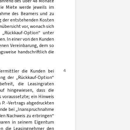
ährend des über 48 Monate
ie Miete werde jeweils im
nahme des Beamers und zu
ng der entstehenden Kosten
nübersicht vor, wonach sich
 „Rückkauf-Option“ unter
en. In einer von den Kunden
benen Vereinbarung, dem so
gsweise handschriftlich die
4
ermittler die Kunden bei
bung der „Rückkauf-Option“
freit, die Leasingraten
uf hingewiesen, dass die
 voraussetzte; ein Hinweis
es P. -Vertrags abgedruckten
unde bei „Inanspruchnahme
den Nachweis zu erbringen“
swaren in seinem Eigentum
en die Leasingnehmer den