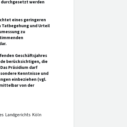
h durchgesetzt werden
achtet eines geringeren
n Tatbegehung und Urteil
zumessung zu
bestimmenden
dar.
ufenden Geschäftsjahres
nde berücksichtigen, die
Das Präsidium darf
esondere Kenntnisse und
ngen einbeziehen (vgl.
mittelbar von der
des Landgerichts Köln