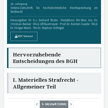
16. Jahrgang
Online-Zeitschrift für höchstrichterliche Rechtsprechung im
Strafrecht
Herausgeber: Dr. h.c. Gerhard Strate · Redaktion: RA Wiss. Ass. Dr.
Christian Becker · RiLG Ulf Buermeyer · Prof. Dr. Karsten Gaede · RiLG
Dr. Holger Mann · RA Dr. Stephan Schlegel.
PDF-Version
Hervorzuhebende
Entscheidungen des BGH
I. Materielles Strafrecht -
Allgemeiner Teil
S. 262 (Heft 7/2015)