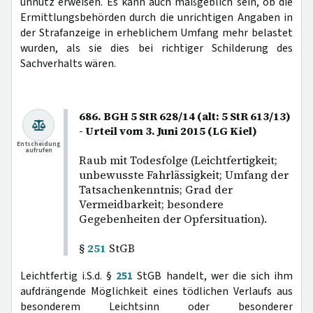
unnütz erweisen. Es kann auch maßgeblich sein, ob die
Ermittlungsbehörden durch die unrichtigen Angaben in
der Strafanzeige in erheblichem Umfang mehr belastet
wurden, als sie dies bei richtiger Schilderung des
Sachverhalts wären.
686. BGH 5 StR 628/14 (alt: 5 StR 613/13)
- Urteil vom 3. Juni 2015 (LG Kiel)
Entscheidung
aufrufen
Raub mit Todesfolge (Leichtfertigkeit;
unbewusste Fahrlässigkeit; Umfang der
Tatsachenkenntnis; Grad der
Vermeidbarkeit; besondere
Gegebenheiten der Opfersituation).
§
251
StGB
Leichtfertig i.S.d. §
251
StGB handelt, wer die sich ihm
aufdrängende Möglichkeit eines tödlichen Verlaufs aus
besonderem Leichtsinn oder besonderer