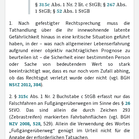
§
315c
Abs. 1 Nr. 2 lit. c StGB; §
267
Abs.
1 StGB; §
52
Abs. 1 StGB
1. Nach gefestigter Rechtsprechung muss die
Tathandlung über die ihr innewohnende latente
Gefährlichkeit hinaus in eine kritische Situation geführt
haben, in der – was nach allgemeiner Lebenserfahrung
aufgrund einer objektiv nachträglichen Prognose zu
beurteilen ist – die Sicherheit einer bestimmten Person
oder Sache von bedeutendem Wert so stark
beeinträchtigt war, dass es nur noch vom Zufall abhing,
ob das Rechtsgut verletzt wurde oder nicht (vgl. BGH
NStZ 2012, 384
).
2. §
315c
Abs. 1 Nr. 2 Buchstabe c StGB erfasst nur das
Falschfahren an Fußgängerüberwegen im Sinne des §
26
StVO. Das sind allein die durch Zeichen 293
(Zebrastreifen) markierten Fahrbahnflächen (vgl. BGH
NZV 2008, 528
, 529). Allein die Verwendung des Wortes
„Fußgängerüberweg“ genügt im Urteil nicht für die
Angabe der erforderlichen Tatsachen.