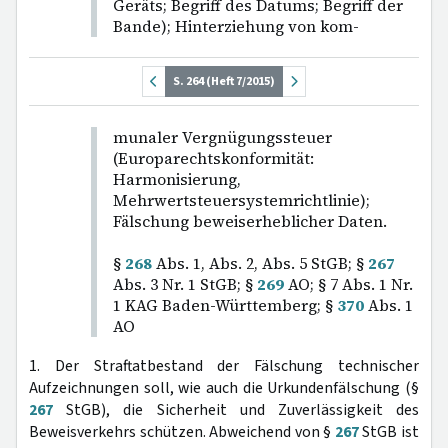
Geräts; Begriff des Datums; Begriff der
Bande); Hinterziehung von kom-
S. 264 (Heft 7/2015)
munaler Vergnügungssteuer
(Europarechtskonformität:
Harmonisierung,
Mehrwertsteuersystemrichtlinie);
Fälschung beweiserheblicher Daten.
§
268
Abs. 1, Abs. 2, Abs. 5 StGB; §
267
Abs. 3 Nr. 1 StGB; §
269
AO; § 7 Abs. 1 Nr.
1 KAG Baden-Württemberg; §
370
Abs. 1
AO
1. Der Straftatbestand der Fälschung technischer
Aufzeichnungen soll, wie auch die Urkundenfälschung (§
267
StGB), die Sicherheit und Zuverlässigkeit des
Beweisverkehrs schützen. Abweichend von §
267
StGB ist