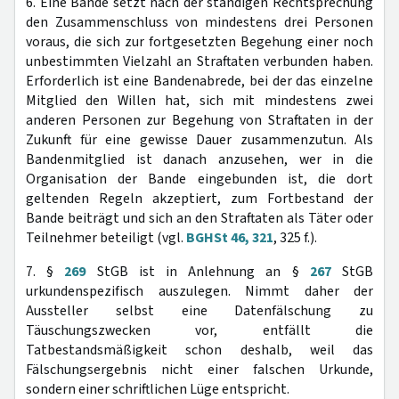
6. Eine Bande setzt nach der ständigen Rechtsprechung
den Zusammenschluss von mindestens drei Personen
voraus, die sich zur fortgesetzten Begehung einer noch
unbestimmten Vielzahl an Straftaten verbunden haben.
Erforderlich ist eine Bandenabrede, bei der das einzelne
Mitglied den Willen hat, sich mit mindestens zwei
anderen Personen zur Begehung von Straftaten in der
Zukunft für eine gewisse Dauer zusammenzutun. Als
Bandenmitglied ist danach anzusehen, wer in die
Organisation der Bande eingebunden ist, die dort
geltenden Regeln akzeptiert, zum Fortbestand der
Bande beiträgt und sich an den Straftaten als Täter oder
Teilnehmer beteiligt (vgl.
BGHSt 46, 321
, 325 f.).
7. §
269
StGB ist in Anlehnung an §
267
StGB
urkundenspezifisch auszulegen. Nimmt daher der
Aussteller selbst eine Datenfälschung zu
Täuschungszwecken vor, entfällt die
Tatbestandsmäßigkeit schon deshalb, weil das
Fälschungsergebnis nicht einer falschen Urkunde,
sondern einer schriftlichen Lüge entspricht.