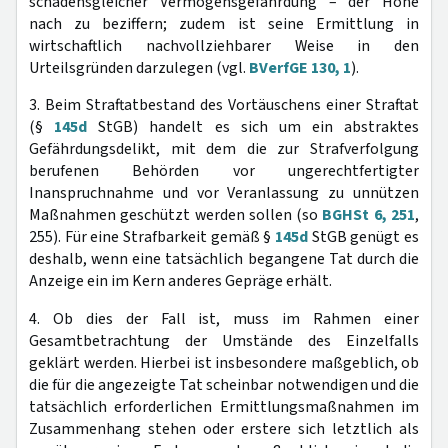
schadensgleicher Vermögensgefährdung – der Höhe
nach zu beziffern; zudem ist seine Ermittlung in
wirtschaftlich nachvollziehbarer Weise in den
Urteilsgründen darzulegen (vgl.
BVerfGE 130, 1
).
3. Beim Straftatbestand des Vortäuschens einer Straftat
(§
145d
StGB) handelt es sich um ein abstraktes
Gefährdungsdelikt, mit dem die zur Strafverfolgung
berufenen Behörden vor ungerechtfertigter
Inanspruchnahme und vor Veranlassung zu unnützen
Maßnahmen geschützt werden sollen (so
BGHSt 6, 251
,
255). Für eine Strafbarkeit gemäß §
145d
StGB genügt es
deshalb, wenn eine tatsächlich begangene Tat durch die
Anzeige ein im Kern anderes Gepräge erhält.
4. Ob dies der Fall ist, muss im Rahmen einer
Gesamtbetrachtung der Umstände des Einzelfalls
geklärt werden. Hierbei ist insbesondere maßgeblich, ob
die für die angezeigte Tat scheinbar notwendigen und die
tatsächlich erforderlichen Ermittlungsmaßnahmen im
Zusammenhang stehen oder erstere sich letztlich als