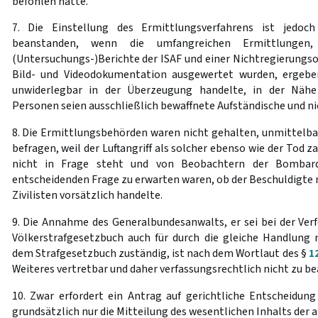
befohlen hatte.
7. Die Einstellung des Ermittlungsverfahrens ist jedoch
beanstanden, wenn die umfangreichen Ermittlunge
(Untersuchungs-)Berichte der ISAF und einer Nichtregierungso
Bild- und Videodokumentation ausgewertet wurden, ergebe
unwiderlegbar in der Überzeugung handelte, in der Nähe
Personen seien ausschließlich bewaffnete Aufständische und ni
8. Die Ermittlungsbehörden waren nicht gehalten, unmittelb
befragen, weil der Luftangriff als solcher ebenso wie der Tod za
nicht in Frage steht und von Beobachtern der Bombar
entscheidenden Frage zu erwarten waren, ob der Beschuldigte m
Zivilisten vorsätzlich handelte.
9. Die Annahme des Generalbundesanwalts, er sei bei der Ver
Völkerstrafgesetzbuch auch für durch die gleiche Handlung m
dem Strafgesetzbuch zuständig, ist nach dem Wortlaut des §
1
Weiteres vertretbar und daher verfassungsrechtlich nicht zu b
10. Zwar erfordert ein Antrag auf gerichtliche Entscheidun
grundsätzlich nur die Mitteilung des wesentlichen Inhalts der 