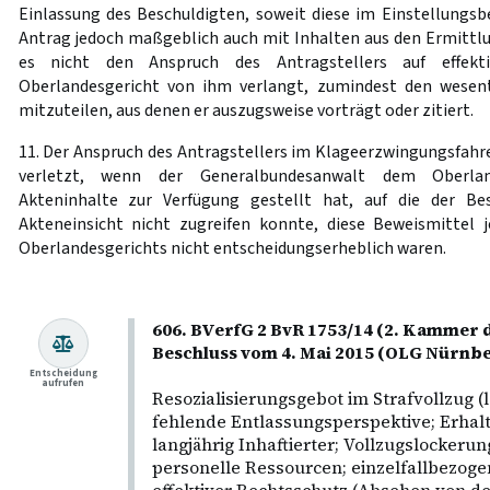
Einlassung des Beschuldigten, soweit diese im Einstellungsbe
Antrag jedoch maßgeblich auch mit Inhalten aus den Ermittlu
es nicht den Anspruch des Antragstellers auf effekt
Oberlandesgericht von ihm verlangt, zumindest den wesent
mitzuteilen, aus denen er auszugsweise vorträgt oder zitiert.
11. Der Anspruch des Antragstellers im Klageerzwingungsfahren
verletzt, wenn der Generalbundesanwalt dem Oberlan
Akteninhalte zur Verfügung gestellt hat, auf die der Be
Akteneinsicht nicht zugreifen konnte, diese Beweismittel 
Oberlandesgerichts nicht entscheidungserheblich waren.
606. BVerfG 2 BvR 1753/14 (2. Kammer d
Beschluss vom 4. Mai 2015 (OLG Nürnb
Entscheidung
aufrufen
Resozialisierungsgebot im Strafvollzug (
fehlende Entlassungsperspektive; Erhal
langjährig Inhaftierter; Vollzugslockeru
personelle Ressourcen; einzelfallbezoge