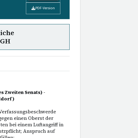
PDF-Version
liche
uGH
s Zweiten Senats) -
ldorf)
 Verfassungsbeschwerde
gegen einen Oberst der
en bei einem Luftangriff in
tzpflicht; Anspruch auf
fällen;