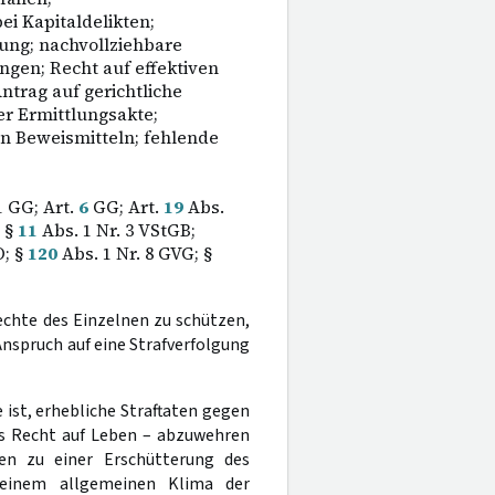
i Kapitaldelikten;
gung; nachvollziehbare
gen; Recht auf effektiven
trag auf gerichtliche
er Ermittlungsakte;
n Beweismitteln; fehlende
1 GG; Art.
6
GG; Art.
19
Abs.
 §
11
Abs. 1 Nr. 3 VStGB;
O; §
120
Abs. 1 Nr. 8 GVG; §
echte des Einzelnen zu schützen,
nspruch auf eine Strafverfolgung
e ist, erhebliche Straftaten gegen
as Recht auf Leben – abzuwehren
ten zu einer Erschütterung des
einem allgemeinen Klima der