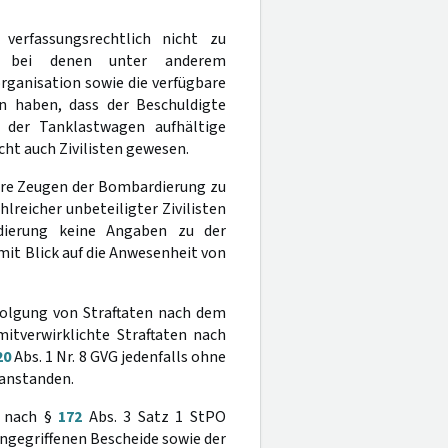
 verfassungsrechtlich nicht zu
n, bei denen unter anderem
rganisation sowie die verfügbare
n haben, dass der Beschuldigte
 der Tanklastwagen aufhältige
cht auch Zivilisten gewesen.
are Zeugen der Bombardierung zu
hlreicher unbeteiligter Zivilisten
dierung keine Angaben zu der
it Blick auf die Anwesenheit von
folgung von Straftaten nach dem
itverwirklichte Straftaten nach
20
Abs. 1 Nr. 8 GVG jedenfalls ohne
eanstanden.
g nach §
172
Abs. 3 Satz 1 StPO
angegriffenen Bescheide sowie der