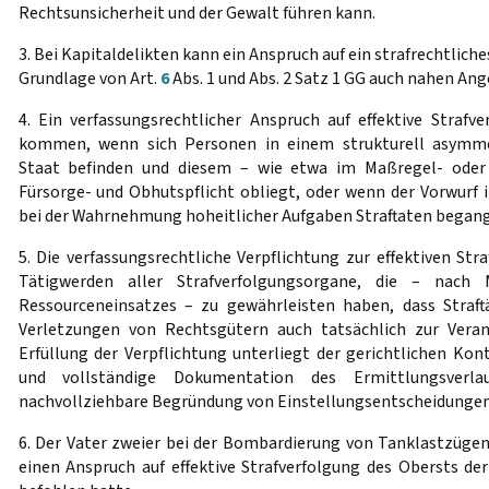
Rechtsunsicherheit und der Gewalt führen kann.
3. Bei Kapitaldelikten kann ein Anspruch auf ein strafrechtlich
Grundlage von Art.
6
Abs. 1 und Abs. 2 Satz 1 GG auch nahen An
4. Ein verfassungsrechtlicher Anspruch auf effektive Strafv
kommen, wenn sich Personen in einem strukturell asymme
Staat befinden und diesem – wie etwa im Maßregel- oder S
Fürsorge- und Obhutspflicht obliegt, oder wenn der Vorwurf
bei der Wahrnehmung hoheitlicher Aufgaben Straftaten began
5. Die verfassungsrechtliche Verpflichtung zur effektiven Str
Tätigwerden aller Strafverfolgungsorgane, die – nac
Ressourceneinsatzes – zu gewährleisten haben, dass Straft
Verletzungen von Rechtsgütern auch tatsächlich zur Vera
Erfüllung der Verpflichtung unterliegt der gerichtlichen Kont
und vollständige Dokumentation des Ermittlungsverl
nachvollziehbare Begründung von Einstellungsentscheidungen
6. Der Vater zweier bei der Bombardierung von Tanklastzügen
einen Anspruch auf effektive Strafverfolgung des Obersts der