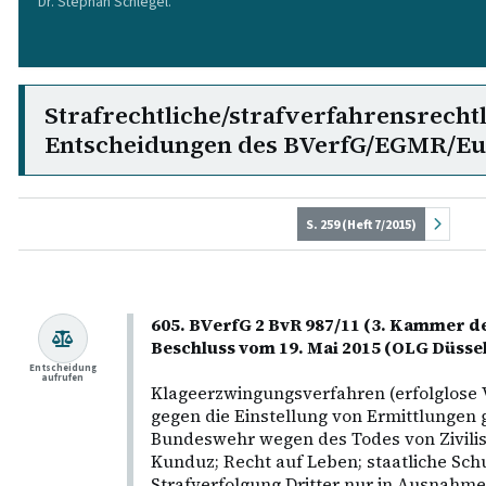
Dr. Stephan Schlegel.
Strafrechtliche/strafverfahrensrecht
Entscheidungen des BVerfG/EGMR/E
S. 259 (Heft 7/2015)
605. BVerfG 2 BvR 987/11 (3. Kammer de
Beschluss vom 19. Mai 2015 (OLG Düsse
Entscheidung
aufrufen
Klageerzwingungsverfahren (erfolglose
gegen die Einstellung von Ermittlungen 
Bundeswehr wegen des Todes von Zivilist
Kunduz; Recht auf Leben; staatliche Schu
Strafverfolgung Dritter nur in Ausnahme