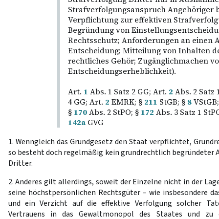
Strafverfolgungsanspruch Angehöriger be
Verpflichtung zur effektiven Strafverfol
Begründung von Einstellungsentscheidun
Rechtsschutz; Anforderungen an einen An
Entscheidung; Mitteilung von Inhalten d
rechtliches Gehör; Zugänglichmachen vo
Entscheidungserheblichkeit).
Art.
1
Abs. 1 Satz 2 GG; Art.
2
Abs. 2 Satz 
4 GG; Art.
2
EMRK; §
211
StGB; §
8
VStGB;
§
170
Abs. 2 StPO; §
172
Abs. 3 Satz 1 StP
142a
GVG
1. Wenngleich das Grundgesetz den Staat verpflichtet, Grundr
so besteht doch regelmäßig kein grundrechtlich begründeter A
Dritter.
2. Anderes gilt allerdings, soweit der Einzelne nicht in der Lag
seine höchstpersönlichen Rechtsgüter – wie insbesondere d
und ein Verzicht auf die effektive Verfolgung solcher Ta
Vertrauens in das Gewaltmonopol des Staates und zu 