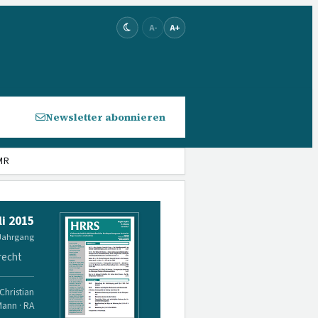
A-
A+
Newsletter abonnieren
MR
li 2015
 Jahrgang
recht
Christian
Mann · RA