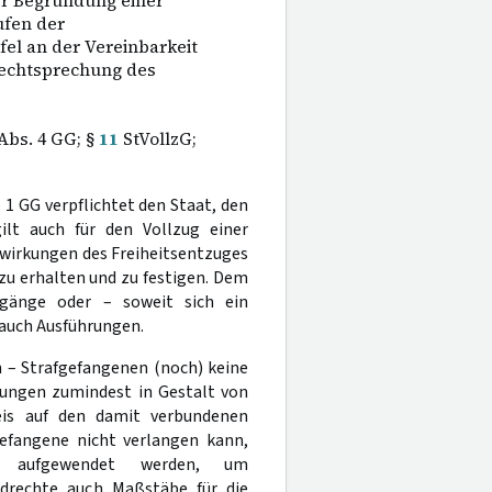
er Begründung einer
fen der
el an der Vereinbarkeit
echtsprechung des
Abs. 4 GG; §
11
StVollzG;
 1 GG verpflichtet den Staat, den
gilt auch für den Vollzug einer
uswirkungen des Freiheitsentzuges
zu erhalten und zu festigen. Dem
sgänge oder – soweit sich ein
 auch Ausführungen.
n – Strafgefangenen (noch) keine
rungen zumindest in Gestalt von
eis auf den damit verbundenen
efangene nicht verlangen kann,
l aufgewendet werden, um
drechte auch Maßstäbe für die