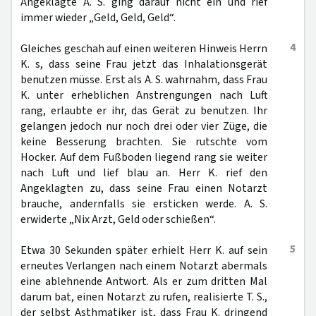
Angeklagte A. S. ging darauf nicht ein und rief
immer wieder „Geld, Geld, Geld“.
4
Gleiches geschah auf einen weiteren Hinweis Herrn
K. s, dass seine Frau jetzt das Inhalationsgerät
benutzen müsse. Erst als A. S. wahrnahm, dass Frau
K. unter erheblichen Anstrengungen nach Luft
rang, erlaubte er ihr, das Gerät zu benutzen. Ihr
gelangen jedoch nur noch drei oder vier Züge, die
keine Besserung brachten. Sie rutschte vom
Hocker. Auf dem Fußboden liegend rang sie weiter
nach Luft und lief blau an. Herr K. rief den
Angeklagten zu, dass seine Frau einen Notarzt
brauche, andernfalls sie ersticken werde. A. S.
erwiderte „Nix Arzt, Geld oder schießen“.
5
Etwa 30 Sekunden später erhielt Herr K. auf sein
erneutes Verlangen nach einem Notarzt abermals
eine ablehnende Antwort. Als er zum dritten Mal
darum bat, einen Notarzt zu rufen, realisierte T. S.,
der selbst Asthmatiker ist, dass Frau K. dringend