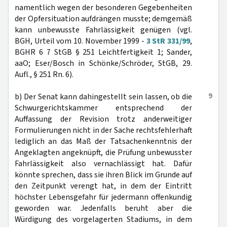
namentlich wegen der besonderen Gegebenheiten
der Opfersituation aufdrängen musste; demgemäß
kann unbewusste Fahrlässigkeit genügen (vgl.
BGH, Urteil vom 10. November 1999 -
3 StR 331/99
,
BGHR 6 7 StGB § 251 Leichtfertigkeit 1; Sander,
aaO; Eser/Bosch in Schönke/Schröder, StGB, 29.
Aufl., § 251 Rn. 6).
9
b) Der Senat kann dahingestellt sein lassen, ob die
Schwurgerichtskammer entsprechend der
Auffassung der Revision trotz anderweitiger
Formulierungen nicht in der Sache rechtsfehlerhaft
lediglich an das Maß der Tatsachenkenntnis der
Angeklagten angeknüpft, die Prüfung unbewusster
Fahrlässigkeit also vernachlässigt hat. Dafür
könnte sprechen, dass sie ihren Blick im Grunde auf
den Zeitpunkt verengt hat, in dem der Eintritt
höchster Lebensgefahr für jedermann offenkundig
geworden war. Jedenfalls beruht aber die
Würdigung des vorgelagerten Stadiums, in dem