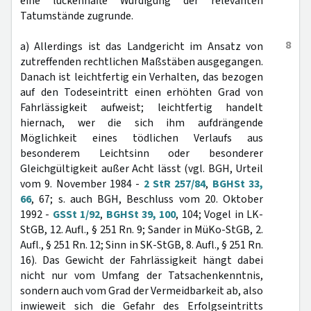
eine lückenhafte Würdigung der relevanten
Tatumstände zugrunde.
8
a) Allerdings ist das Landgericht im Ansatz von
zutreffenden rechtlichen Maßstäben ausgegangen.
Danach ist leichtfertig ein Verhalten, das bezogen
auf den Todeseintritt einen erhöhten Grad von
Fahrlässigkeit aufweist; leichtfertig handelt
hiernach, wer die sich ihm aufdrängende
Möglichkeit eines tödlichen Verlaufs aus
besonderem Leichtsinn oder besonderer
Gleichgültigkeit außer Acht lässt (vgl. BGH, Urteil
vom 9. November 1984 -
2 StR 257/84
,
BGHSt 33,
66
, 67; s. auch BGH, Beschluss vom 20. Oktober
1992 -
GSSt 1/92
,
BGHSt 39, 100
, 104; Vogel in LK-
StGB, 12. Aufl., § 251 Rn. 9; Sander in MüKo-StGB, 2.
Aufl., § 251 Rn. 12; Sinn in SK-StGB, 8. Aufl., § 251 Rn.
16). Das Gewicht der Fahrlässigkeit hängt dabei
nicht nur vom Umfang der Tatsachenkenntnis,
sondern auch vom Grad der Vermeidbarkeit ab, also
inwieweit sich die Gefahr des Erfolgseintritts