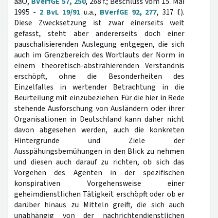
aaO,
BVerfGE 57, 250
, 268 f.; Beschluss vom 15. Mai
1995 -
2 BvL 19/91
u.a.,
BVerfGE 92, 277
, 317 f.).
Diese Zwecksetzung ist zwar einerseits weit
gefasst, steht aber andererseits doch einer
pauschalisierenden Auslegung entgegen, die sich
auch im Grenzbereich des Wortlauts der Norm in
einem theoretisch-abstrahierenden Verständnis
erschöpft, ohne die Besonderheiten des
Einzelfalles in wertender Betrachtung in die
Beurteilung mit einzubeziehen. Für die hier in Rede
stehende Ausforschung von Ausländern oder ihrer
Organisationen in Deutschland kann daher nicht
davon abgesehen werden, auch die konkreten
Hintergründe und Ziele der
Ausspähungsbemühungen in den Blick zu nehmen
und diesen auch darauf zu richten, ob sich das
Vorgehen des Agenten in der spezifischen
konspirativen Vorgehensweise einer
geheimdienstlichen Tätigkeit erschöpft oder ob er
darüber hinaus zu Mitteln greift, die sich auch
unabhängig von der nachrichtendienstlichen