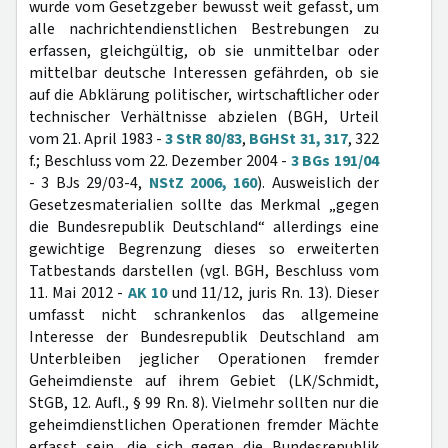
wurde vom Gesetzgeber bewusst weit gefasst, um
alle nachrichtendienstlichen Bestrebungen zu
erfassen, gleichgültig, ob sie unmittelbar oder
mittelbar deutsche Interessen gefährden, ob sie
auf die Abklärung politischer, wirtschaftlicher oder
technischer Verhältnisse abzielen (BGH, Urteil
vom 21. April 1983 -
3 StR 80/83
,
BGHSt 31, 317
, 322
f.; Beschluss vom 22. Dezember 2004 -
3 BGs 191/04
- 3 BJs 29/03-4,
NStZ 2006, 160
). Ausweislich der
Gesetzesmaterialien sollte das Merkmal „gegen
die Bundesrepublik Deutschland“ allerdings eine
gewichtige Begrenzung dieses so erweiterten
Tatbestands darstellen (vgl. BGH, Beschluss vom
11. Mai 2012 -
AK 10
und 11/12, juris Rn. 13). Dieser
umfasst nicht schrankenlos das allgemeine
Interesse der Bundesrepublik Deutschland am
Unterbleiben jeglicher Operationen fremder
Geheimdienste auf ihrem Gebiet (LK/Schmidt,
StGB, 12. Aufl., § 99 Rn. 8). Vielmehr sollten nur die
geheimdienstlichen Operationen fremder Mächte
erfasst sein, die sich gegen die Bundesrepublik