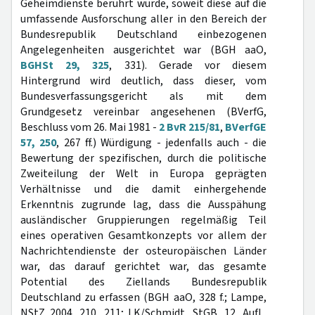
Geheimdienste berührt wurde, soweit diese auf die
umfassende Ausforschung aller in den Bereich der
Bundesrepublik Deutschland einbezogenen
Angelegenheiten ausgerichtet war (BGH aaO,
BGHSt 29, 325
, 331). Gerade vor diesem
Hintergrund wird deutlich, dass dieser, vom
Bundesverfassungsgericht als mit dem
Grundgesetz vereinbar angesehenen (BVerfG,
Beschluss vom 26. Mai 1981 -
2 BvR 215/81
,
BVerfGE
57, 250
, 267 ff.) Würdigung - jedenfalls auch - die
Bewertung der spezifischen, durch die politische
Zweiteilung der Welt in Europa geprägten
Verhältnisse und die damit einhergehende
Erkenntnis zugrunde lag, dass die Ausspähung
ausländischer Gruppierungen regelmäßig Teil
eines operativen Gesamtkonzepts vor allem der
Nachrichtendienste der osteuropäischen Länder
war, das darauf gerichtet war, das gesamte
Potential des Ziellands Bundesrepublik
Deutschland zu erfassen (BGH aaO, 328 f.; Lampe,
NStZ 2004, 210, 211; LK/Schmidt, StGB, 12. Aufl.,