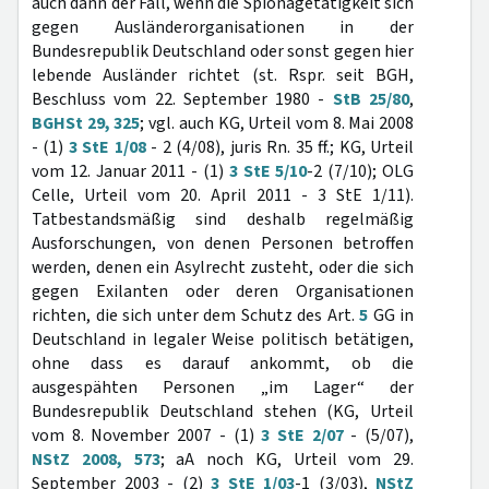
auch dann der Fall, wenn die Spionagetätigkeit sich
gegen Ausländerorganisationen in der
Bundesrepublik Deutschland oder sonst gegen hier
lebende Ausländer richtet (st. Rspr. seit BGH,
Beschluss vom 22. September 1980 -
StB 25/80
,
BGHSt 29, 325
; vgl. auch KG, Urteil vom 8. Mai 2008
- (1)
3 StE 1/08
- 2 (4/08), juris Rn. 35 ff.; KG, Urteil
vom 12. Januar 2011 - (1)
3 StE 5/10
-2 (7/10); OLG
Celle, Urteil vom 20. April 2011 - 3 StE 1/11).
Tatbestandsmäßig sind deshalb regelmäßig
Ausforschungen, von denen Personen betroffen
werden, denen ein Asylrecht zusteht, oder die sich
gegen Exilanten oder deren Organisationen
richten, die sich unter dem Schutz des Art.
5
GG in
Deutschland in legaler Weise politisch betätigen,
ohne dass es darauf ankommt, ob die
ausgespähten Personen „im Lager“ der
Bundesrepublik Deutschland stehen (KG, Urteil
vom 8. November 2007 - (1)
3 StE 2/07
- (5/07),
NStZ 2008, 573
; aA noch KG, Urteil vom 29.
September 2003 - (2)
3 StE 1/03
-1 (3/03),
NStZ