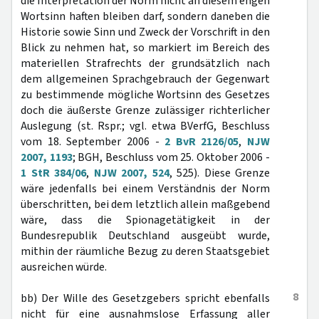
die Interpretation der Norm nicht an diesem engen
Wortsinn haften bleiben darf, sondern daneben die
Historie sowie Sinn und Zweck der Vorschrift in den
Blick zu nehmen hat, so markiert im Bereich des
materiellen Strafrechts der grundsätzlich nach
dem allgemeinen Sprachgebrauch der Gegenwart
zu bestimmende mögliche Wortsinn des Gesetzes
doch die äußerste Grenze zulässiger richterlicher
Auslegung (st. Rspr.; vgl. etwa BVerfG, Beschluss
vom 18. September 2006 -
2 BvR 2126/05
,
NJW
2007, 1193
; BGH, Beschluss vom 25. Oktober 2006 -
1 StR 384/06
,
NJW 2007, 524
, 525). Diese Grenze
wäre jedenfalls bei einem Verständnis der Norm
überschritten, bei dem letztlich allein maßgebend
wäre, dass die Spionagetätigkeit in der
Bundesrepublik Deutschland ausgeübt wurde,
mithin der räumliche Bezug zu deren Staatsgebiet
ausreichen würde.
8
bb) Der Wille des Gesetzgebers spricht ebenfalls
nicht für eine ausnahmslose Erfassung aller