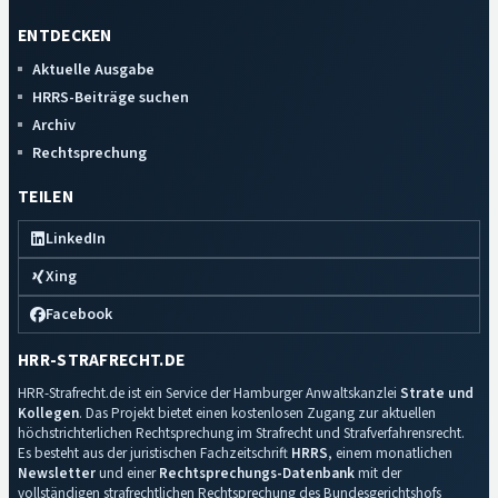
ENTDECKEN
Aktuelle Ausgabe
HRRS-Beiträge suchen
Archiv
Rechtsprechung
TEILEN
LinkedIn
Xing
Facebook
HRR-STRAFRECHT.DE
HRR-Strafrecht.de ist ein Service der Hamburger Anwaltskanzlei
Strate und
Kollegen
. Das Projekt bietet einen kostenlosen Zugang zur aktuellen
höchstrichterlichen Rechtsprechung im Strafrecht und Strafverfahrensrecht.
Es besteht aus der juristischen Fachzeitschrift
HRRS
, einem monatlichen
Newsletter
und einer
Rechtsprechungs-Datenbank
mit der
vollständigen strafrechtlichen Rechtsprechung des Bundesgerichtshofs