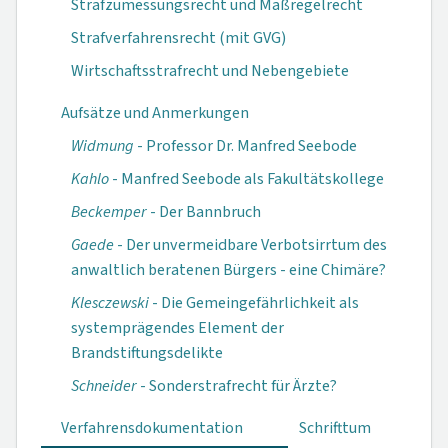
Strafzumessungsrecht und Maßregelrecht
Strafverfahrensrecht (mit GVG)
Wirtschaftsstrafrecht und Nebengebiete
Aufsätze und Anmerkungen
Widmung
- Professor Dr. Manfred Seebode
Kahlo
- Manfred Seebode als Fakultätskollege
Beckemper
- Der Bannbruch
Gaede
- Der unvermeidbare Verbotsirrtum des
anwaltlich beratenen Bürgers - eine Chimäre?
Klesczewski
- Die Gemeingefährlichkeit als
systemprägendes Element der
Brandstiftungsdelikte
Schneider
- Sonderstrafrecht für Ärzte?
Verfahrensdokumen­tation
Schrifttum