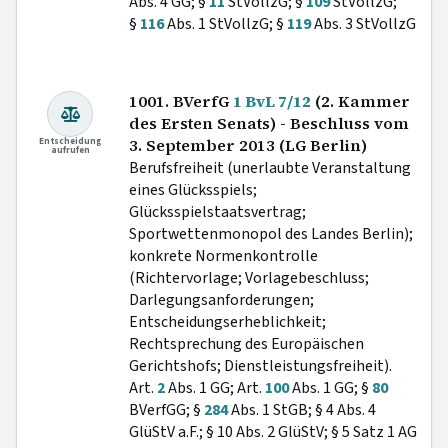
Abs. 4 GG; §
11
StVollzG; §
109
StVollzG;
§
116
Abs. 1 StVollzG; §
119
Abs. 3 StVollzG
1001. BVerfG
1 BvL 7/12
(2. Kammer
des Ersten Senats) - Beschluss vom
Entscheidung
3. September 2013 (LG Berlin)
aufrufen
Berufsfreiheit (unerlaubte Veranstaltung
eines Glücksspiels;
Glücksspielstaatsvertrag;
Sportwettenmonopol des Landes Berlin);
konkrete Normenkontrolle
(Richtervorlage; Vorlagebeschluss;
Darlegungsanforderungen;
Entscheidungserheblichkeit;
Rechtsprechung des Europäischen
Gerichtshofs; Dienstleistungsfreiheit).
Art.
2
Abs. 1 GG; Art.
100
Abs. 1 GG; §
80
BVerfGG; §
284
Abs. 1 StGB; § 4 Abs. 4
GlüStV a.F.; § 10 Abs. 2 GlüStV; § 5 Satz 1 AG