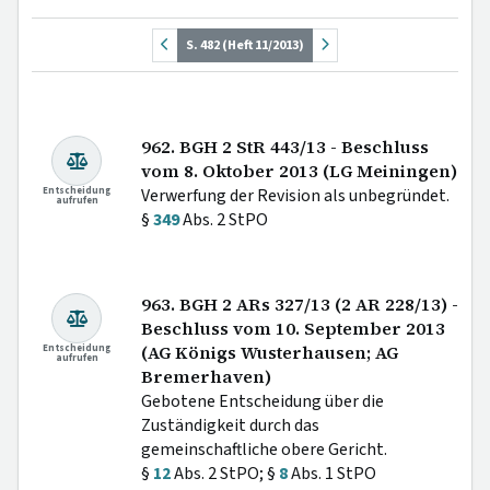
S. 482 (Heft 11/2013)
962. BGH 2 StR 443/13 - Beschluss
vom 8. Oktober 2013 (LG Meiningen)
Entscheidung
Verwerfung der Revision als unbegründet.
aufrufen
§
349
Abs. 2 StPO
963. BGH 2 ARs 327/13 (2 AR 228/13) -
Beschluss vom 10. September 2013
Entscheidung
(AG Königs Wusterhausen; AG
aufrufen
Bremerhaven)
Gebotene Entscheidung über die
Zuständigkeit durch das
gemeinschaftliche obere Gericht.
§
12
Abs. 2 StPO; §
8
Abs. 1 StPO