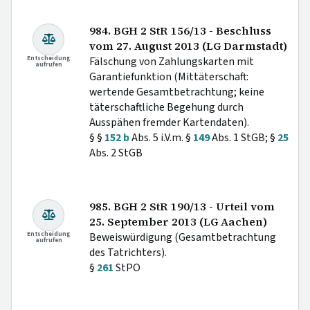
984. BGH 2 StR 156/13 - Beschluss
vom 27. August 2013 (LG Darmstadt)
Entscheidung
Fälschung von Zahlungskarten mit
aufrufen
Garantiefunktion (Mittäterschaft:
wertende Gesamtbetrachtung; keine
täterschaftliche Begehung durch
Ausspähen fremder Kartendaten).
§ §
152 b
Abs. 5 i.V.m. §
149
Abs. 1 StGB; §
25
Abs. 2 StGB
985. BGH 2 StR 190/13 - Urteil vom
25. September 2013 (LG Aachen)
Entscheidung
Beweiswürdigung (Gesamtbetrachtung
aufrufen
des Tatrichters).
§
261
StPO