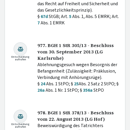
das Recht auf Freiheit und Sicherheit und
das Gesetzlichkeitsprinzip).
§
67d
StGB; Art.
5
Abs. 1, Abs. 5 EMRK; Art.
7
Abs. 1 EMRK
977. BGH 1 StR 305/13 - Beschluss
vom 30. September 2013 (LG
Entscheidung
Karlsruhe)
aufrufen
Ablehnungsgesuch wegen Besorgnis der
Befangenheit (Zulässigkeit: Präklusion,
Verbindung mit Anhörungsrüge).
§
24
Abs. 1 StPO; §
25
Abs. 2 Satz 2 StPO; §
26a
Abs. 1 Nr. 1 StPO; §
356a
StPO
978. BGH 1 StR 378/13 - Beschluss
vom 22. August 2013 (LG Hof)
Entscheidung
Beweiswürdigung des Tatrichters
aufrufen