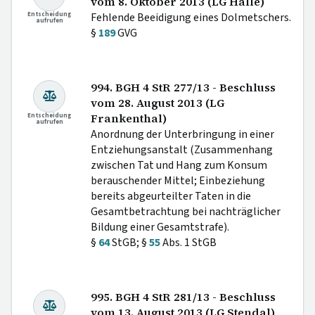
vom 8. Oktober 2013 (LG Halle)
Entscheidung
Fehlende Beeidigung eines Dolmetschers.
aufrufen
§
189
GVG
994. BGH 4 StR 277/13 - Beschluss
vom 28. August 2013 (LG
Entscheidung
Frankenthal)
aufrufen
Anordnung der Unterbringung in einer
Entziehungsanstalt (Zusammenhang
zwischen Tat und Hang zum Konsum
berauschender Mittel; Einbeziehung
bereits abgeurteilter Taten in die
Gesamtbetrachtung bei nachträglicher
Bildung einer Gesamtstrafe).
§
64
StGB; §
55
Abs. 1 StGB
995. BGH 4 StR 281/13 - Beschluss
vom 13. August 2013 (LG Stendal)