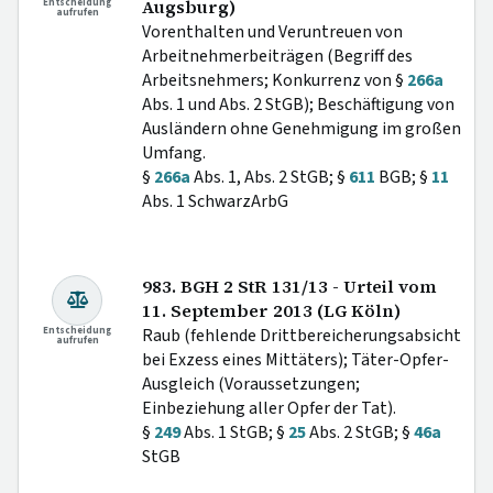
Entscheidung
Augsburg)
aufrufen
Vorenthalten und Veruntreuen von
Arbeitnehmerbeiträgen (Begriff des
Arbeitsnehmers; Konkurrenz von §
266a
Abs. 1 und Abs. 2 StGB); Beschäftigung von
Ausländern ohne Genehmigung im großen
Umfang.
§
266a
Abs. 1, Abs. 2 StGB; §
611
BGB; §
11
Abs. 1 SchwarzArbG
983. BGH 2 StR 131/13 - Urteil vom
11. September 2013 (LG Köln)
Entscheidung
Raub (fehlende Drittbereicherungsabsicht
aufrufen
bei Exzess eines Mittäters); Täter-Opfer-
Ausgleich (Voraussetzungen;
Einbeziehung aller Opfer der Tat).
§
249
Abs. 1 StGB; §
25
Abs. 2 StGB; §
46a
StGB