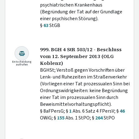
psychiatrischen Krankenhaus
(Begründung der Tat auf der Grundlage
einer psychischen Störung).
§
63
StGB
999. BGH 4 StR 503/12 - Beschluss
vom 12. September 2013 (OLG
Entscheidung
Koblenz)
aufrufen
BGHSt; Verstoß gegen Vorschriften über
Lenk- und Ruhezeiten im Straßenverkehr
(Vorliegen einer Tat prozessualen Sinn bei
Ordnungswidrigkeiten: keine Begründung
einer Tat im prozessualen Sinn durch
Beweismittelvorhaltungspflicht).
§ 8aFPersG; §
1
Abs. 6 Satz 4 FPersV; §
46
OWiG; §
155
Abs. 1 StPO; §
264
StPO