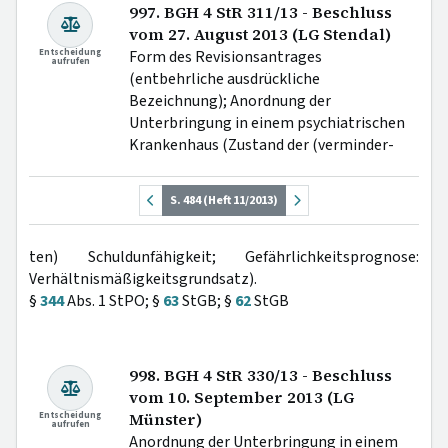
997. BGH 4 StR 311/13 - Beschluss
vom 27. August 2013 (LG Stendal)
Entscheidung
Form des Revisionsantrages
aufrufen
(entbehrliche ausdrückliche
Bezeichnung); Anordnung der
Unterbringung in einem psychiatrischen
Krankenhaus (Zustand der (verminder-
S. 484 (Heft 11/2013)
ten) Schuldunfähigkeit; Gefährlichkeitsprognose:
Verhältnismäßigkeitsgrundsatz).
§
344
Abs. 1 StPO; §
63
StGB; §
62
StGB
998. BGH 4 StR 330/13 - Beschluss
vom 10. September 2013 (LG
Entscheidung
Münster)
aufrufen
Anordnung der Unterbringung in einem