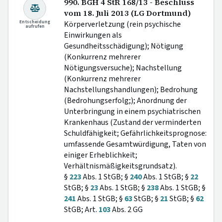
990. BGH 4 StR 168/13 - Beschluss
vom 18. Juli 2013 (LG Dortmund)
Entscheidung
Körperverletzung (rein psychische
aufrufen
Einwirkungen als
Gesundheitsschädigung); Nötigung
(Konkurrenz mehrerer
Nötigungsversuche); Nachstellung
(Konkurrenz mehrerer
Nachstellungshandlungen); Bedrohung
(Bedrohungserfolg;); Anordnung der
Unterbringung in einem psychiatrischen
Krankenhaus (Zustand der verminderten
Schuldfähigkeit; Gefährlichkeitsprognose:
umfassende Gesamtwürdigung, Taten von
einiger Erheblichkeit;
Verhältnismäßigkeitsgrundsatz).
§
223
Abs. 1 StGB; §
240
Abs. 1 StGB; §
22
StGB; §
23
Abs. 1 StGB; §
238
Abs. 1 StGB; §
241
Abs. 1 StGB; §
63
StGB; §
21
StGB; §
62
StGB; Art.
103
Abs. 2 GG