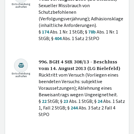
Entscheidung
Sexueller Missbrauch von
aufrufen
Schutzbefohlenen
(Verfolgungsverjährung); Adhäsionsklage
(inhaltliche Anforderungen).
§
174
Abs. 1 Nr. 1 StGB; §
78b
Abs. 1 Nr. 1
StGB; §
404
Abs. 1 Satz 2 StPO
996. BGH 4 StR 308/13 - Beschluss
vom 14. August 2013 (LG Bielefeld)
Entscheidung
Rücktritt vom Versuch (Vorliegen eines
aufrufen
beendeten Versuchs: subjektive
Voraussetzungen); Ablehnung eines
Beweisantrags wegen Ungeeignetheit.
§
22
StGB; §
23
Abs. 1 StGB; §
24
Abs. 1 Satz
1, Fall 2 StGB; §
244
Abs. 3 Satz 2 Fall 4
StPO