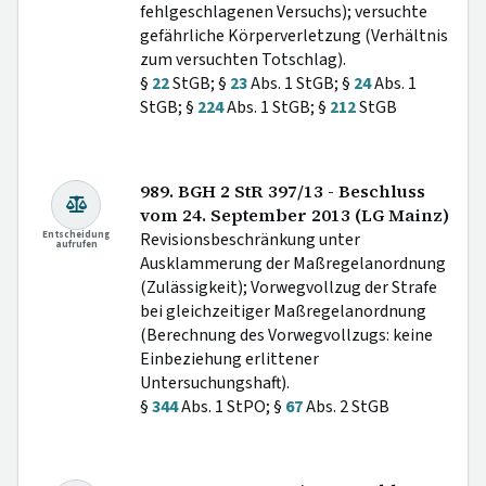
fehlgeschlagenen Versuchs); versuchte
gefährliche Körperverletzung (Verhältnis
zum versuchten Totschlag).
§
22
StGB; §
23
Abs. 1 StGB; §
24
Abs. 1
StGB; §
224
Abs. 1 StGB; §
212
StGB
989. BGH 2 StR 397/13 - Beschluss
vom 24. September 2013 (LG Mainz)
Entscheidung
Revisionsbeschränkung unter
aufrufen
Ausklammerung der Maßregelanordnung
(Zulässigkeit); Vorwegvollzug der Strafe
bei gleichzeitiger Maßregelanordnung
(Berechnung des Vorwegvollzugs: keine
Einbeziehung erlittener
Untersuchungshaft).
§
344
Abs. 1 StPO; §
67
Abs. 2 StGB