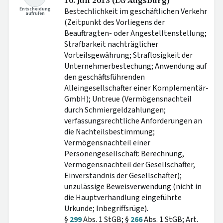
10. Juli 2013 (LG Augsburg)
Entscheidung
Bestechlichkeit im geschäftlichen Verkehr
aufrufen
(Zeitpunkt des Vorliegens der
Beauftragten- oder Angestelltenstellung;
Strafbarkeit nachträglicher
Vorteilsgewährung; Straflosigkeit der
Unternehmerbestechung; Anwendung auf
den geschäftsführenden
Alleingesellschafter einer Komplementär-
GmbH); Untreue (Vermögensnachteil
durch Schmiergeldzahlungen;
verfassungsrechtliche Anforderungen an
die Nachteilsbestimmung;
Vermögensnachteil einer
Personengesellschaft: Berechnung,
Vermögensnachteil der Gesellschafter,
Einverständnis der Gesellschafter);
unzulässige Beweisverwendung (nicht in
die Hauptverhandlung eingeführte
Urkunde; Inbegriffsrüge).
§
299
Abs. 1 StGB; §
266
Abs. 1 StGB; Art.