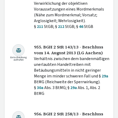
Verwirklichung der objektiven
Voraussetzungen eines Mordmerkmals
(Nähe zum Mordmerkmal; Vorsatz;
Arglosigkeit; Wehrlosigkeit).
§
211
StGB; §
212
StGB; §
46
StGB
955. BGH 2 StR 143/13 - Beschluss
vom 14. August 2013 (LG Aachen)
Entscheidung
Verhältnis zwischen dem bandenmäßigen
aufrufen
unerlaubten Handeltreiben mit
Betäubungsmitteln in nicht geringer
Menge im minder schweren Fall und §
29a
BtMG (Reichweite der Sperrwirkung).
§
30a
Abs. 3 BtMG; §
29a
Abs. 1, Abs. 2
BtMG
956. BGH 2 StR 258/13 - Beschluss