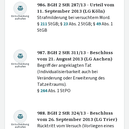
986. BGH 2 StR 287/13 - Urteil vom
11. September 2013 (LG Köln)
Entscheidung
Strafmilderung bei versuchtem Mord.
aufrufen
§
211
StGB; §
23
Abs. 2 StGB; §
49
Abs. 1
StGB
987. BGH 2 StR 311/13 - Beschluss
vom 21. August 2013 (LG Aachen)
Entscheidung
Begriff der angeklagten Tat
aufrufen
(Individualisierbarkeit auch bei
Veränderung oder Erweiterung des
Tatzeitraums).
§
264
Abs. 1 StPO
988. BGH 2 StR 324/13 - Beschluss
vom 26. September 2013 (LG Trier)
Entscheidung
Rücktritt vom Versuch (Vorliegen eines
aufrufen