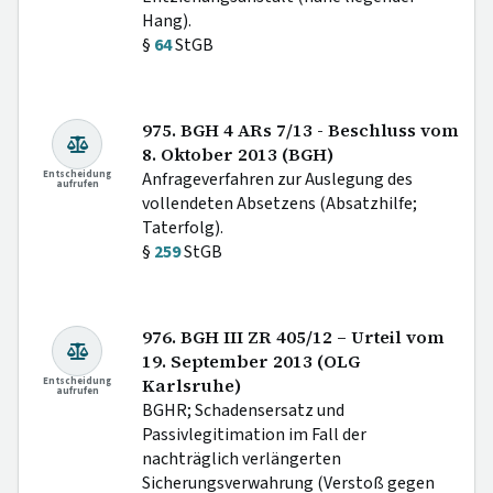
Hang).
§
64
StGB
975. BGH 4 ARs 7/13 - Beschluss vom
8. Oktober 2013 (BGH)
Entscheidung
Anfrageverfahren zur Auslegung des
aufrufen
vollendeten Absetzens (Absatzhilfe;
Taterfolg).
§
259
StGB
976. BGH III ZR 405/12 – Urteil vom
19. September 2013 (OLG
Entscheidung
Karlsruhe)
aufrufen
BGHR; Schadensersatz und
Passivlegitimation im Fall der
nachträglich verlängerten
Sicherungsverwahrung (Verstoß gegen