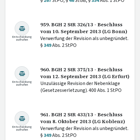
§
267
StPO; §
46
StGB; §
354
Abs. 1 StPO
959. BGH 2 StR 326/13 - Beschluss
vom 10. September 2013 (LG Bonn)
Entscheidung
Verwerfung der Revision als unbegründet.
aufrufen
§
349
Abs. 2 StPO
960. BGH 2 StR 375/13 - Beschluss
vom 12. September 2013 (LG Erfurt)
Entscheidung
Unzulässige Revision der Nebenklage
aufrufen
(Gesetzesverletzung). 400 Abs. 1 StPO
961. BGH 2 StR 433/13 - Beschluss
vom 8. Oktober 2013 (LG Koblenz)
Entscheidung
Verwerfung der Revision als unbegründet.
aufrufen
§
349
Abs. 2 StPO