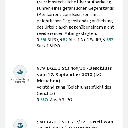
(revisionsrechtliche Überprüfbarkeit);
Führen eines gefährlichen Gegenstands
(Konkurrenz zum Besitzen eines
gefährlichen Gegenstands); Aufhebung
des Urteils auch gegenüber einem nicht
revidierenden Mitangeklagten.
§
261
StPO; §
52
Abs. 1 Nr. 1 WaffG; §
357
Satz 1 StPO
979. BGH 1 StR 469/10 - Beschluss
vom 17. September 2013 (LG
Entscheidung
München)
aufrufen
Verständigung (Belehrungspflicht des
Gerichts).
§
257c
Abs. 5 StPO
980. BGH 1 StR 532/12 - Urteil vom