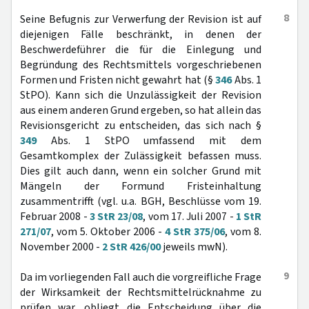
8
Seine Befugnis zur Verwerfung der Revision ist auf
diejenigen Fälle beschränkt, in denen der
Beschwerdeführer die für die Einlegung und
Begründung des Rechtsmittels vorgeschriebenen
Formen und Fristen nicht gewahrt hat (§
346
Abs. 1
StPO). Kann sich die Unzulässigkeit der Revision
aus einem anderen Grund ergeben, so hat allein das
Revisionsgericht zu entscheiden, das sich nach §
349
Abs. 1 StPO umfassend mit dem
Gesamtkomplex der Zulässigkeit befassen muss.
Dies gilt auch dann, wenn ein solcher Grund mit
Mängeln der Formund Fristeinhaltung
zusammentrifft (vgl. u.a. BGH, Beschlüsse vom 19.
Februar 2008 -
3 StR 23/08
, vom 17. Juli 2007 -
1 StR
271/07
, vom 5. Oktober 2006 -
4 StR 375/06
, vom 8.
November 2000 -
2 StR 426/00
jeweils mwN).
9
Da im vorliegenden Fall auch die vorgreifliche Frage
der Wirksamkeit der Rechtsmittelrücknahme zu
prüfen war, obliegt die Entscheidung über die