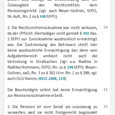
Zulässigkeit des Rechtsmittels dem
Revisionsgericht (vgl. auch Meyer-Goßner, StPO,
56. Aufl., Rn. 2 zu §
346
StPO).
10
2. Die Rechtsmittelrücknahme war nicht wirksam,
da der (Pflicht-)Verteidiger nicht gemäß §
302
Abs.
2 StPO zur Zurücknahme ausdrücklich ermächtigt
war. Die Zustimmung des Betreuers stellt hier
keine ausdrückliche Ermächtigung dar; denn sein
Aufgabenbereich umfasst nicht auch die
Vertretung in Strafsachen (vgl. u.a. Radtke in
Radtke/Hohmann, StPO, Rn. zu §
298
StPO; Meyer-
Goßner, aaO, Rn. 3 zu § 302 i.V.m. Rn. 1 zu § 298; vgl.
auch OLG Hamm,
NStZ 2008, 119
).
11
Die Beschuldigte selbst hat keine Ermächtigung
zur Revisionsrücknahme erteilt.
12
3. Die Revision ist vom Senat als unzulässig zu
verwerfen, weil sie nicht fristgerecht begründet