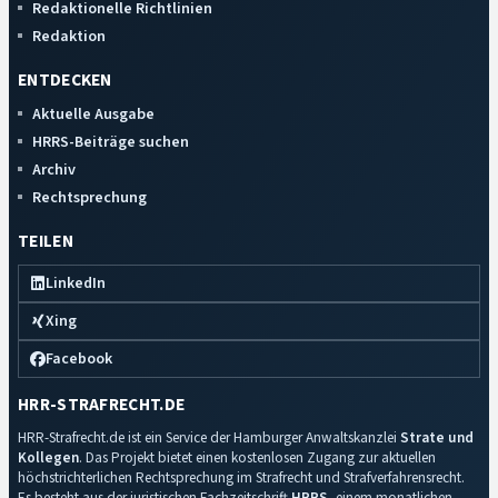
Redaktionelle Richtlinien
Redaktion
ENTDECKEN
Aktuelle Ausgabe
HRRS-Beiträge suchen
Archiv
Rechtsprechung
TEILEN
LinkedIn
Xing
Facebook
HRR-STRAFRECHT.DE
HRR-Strafrecht.de ist ein Service der Hamburger Anwaltskanzlei
Strate und
Kollegen
. Das Projekt bietet einen kostenlosen Zugang zur aktuellen
höchstrichterlichen Rechtsprechung im Strafrecht und Strafverfahrensrecht.
Es besteht aus der juristischen Fachzeitschrift
HRRS
, einem monatlichen