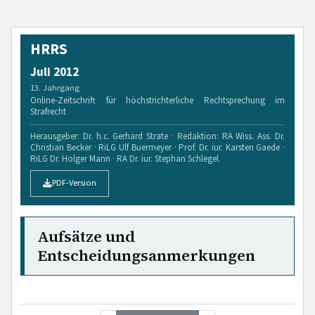
HRRS
Juli 2012
13. Jahrgang
Online-Zeitschrift für höchstrichterliche Rechtsprechung im
Strafrecht
Herausgeber: Dr. h.c. Gerhard Strate · Redaktion: RA Wiss. Ass. Dr.
Christian Becker · RiLG Ulf Buermeyer · Prof. Dr. iur. Karsten Gaede ·
RiLG Dr. Holger Mann · RA Dr. iur. Stephan Schlegel.
PDF-Version
Aufsätze und
Entscheidungsanmerkungen