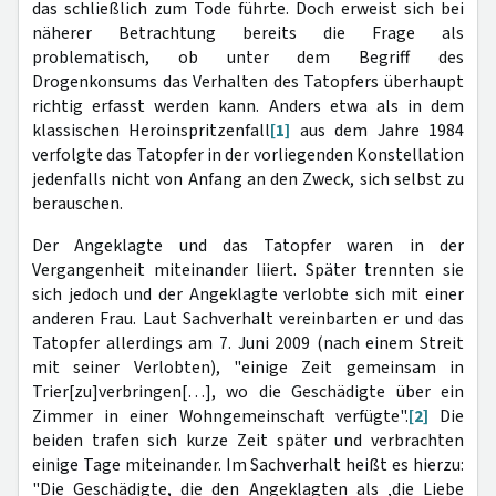
das schließlich zum Tode führte. Doch erweist sich bei
näherer Betrachtung bereits die Frage als
problematisch, ob unter dem Begriff des
Drogenkonsums das Verhalten des Tatopfers überhaupt
richtig erfasst werden kann. Anders etwa als in dem
klassischen Heroinspritzenfall
[1]
aus dem Jahre 1984
verfolgte das Tatopfer in der vorliegenden Konstellation
jedenfalls nicht von Anfang an den Zweck, sich selbst zu
berauschen.
Der Angeklagte und das Tatopfer waren in der
Vergangenheit miteinander liiert. Später trennten sie
sich jedoch und der Angeklagte verlobte sich mit einer
anderen Frau. Laut Sachverhalt vereinbarten er und das
Tatopfer allerdings am 7. Juni 2009 (nach einem Streit
mit seiner Verlobten), "einige Zeit gemeinsam in
Trier[zu]verbringen[…], wo die Geschädigte über ein
Zimmer in einer Wohngemeinschaft verfügte".
[2]
Die
beiden trafen sich kurze Zeit später und verbrachten
einige Tage miteinander. Im Sachverhalt heißt es hierzu:
"Die Geschädigte, die den Angeklagten als ‚die Liebe