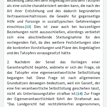
Beziehung zwischen dem Angeklagten und dem Tatopfer
als eine solche charakterisiert werden kann, die nach der
Art ihrer Entstehung und des dadurch begründeten
Vertrauensverhältnisses die Gewähr für gegenseitige
Hilfe und Fürsorge in sozialtypischen Gefahrenlagen
einschloss.
[13]
Dies ist zwar auch bei kurzzeitigen
Beziehungen nicht auszuschließen, allerdings verbietet
sich eine abschließende Stellungnahme für den
vorliegenden Fall, da dies weitere Feststellungen über
die konkreten Vorstellungen und Pläne des Angeklagten
und des Tatopfers vorausgesetzt hätte.
2. Nachdem der Senat das Vorliegen einer
Garantenpflicht bejahte, widmete er sich der Frage, ob
das Tatopfer eine eigenverantwortliche Selbsttötung
begangen hat. Diese Frage ist nach allgemeinen
Grundsätzen deswegen bedeutsam, weil ein Garant, der
eine frei verantwortliche Selbsttötung geschehen lässt,
nicht als Unterlassungstäter strafbar ist.
[14]
Zur Frage
der Eigenverantwortlichkeit führt der Strafsenat aus:
"Das Landgericht hat rechtsfehlerfrei angenommen,