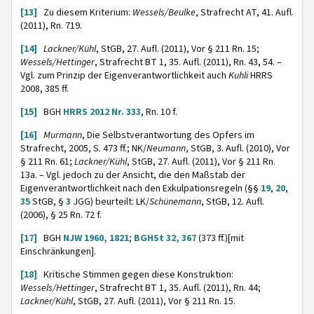
[13]
Zu diesem Kriterium:
Wessels/Beulke
, Strafrecht AT, 41. Aufl.
(2011), Rn. 719.
[14]
Lackner/Kühl
, StGB, 27. Aufl. (2011), Vor § 211 Rn. 15;
Wessels/Hettinger
, Strafrecht BT 1, 35. Aufl. (2011), Rn. 43, 54. –
Vgl. zum Prinzip der Eigenverantwortlichkeit auch
Kuhli
HRRS
2008, 385 ff.
[15]
BGH
HRRS 2012 Nr. 333
, Rn. 10 f.
[16]
Murmann
, Die Selbstverantwortung des Opfers im
Strafrecht, 2005, S. 473 ff.; NK/
Neumann
, StGB, 3. Aufl. (2010), Vor
§ 211 Rn. 61;
Lackner/Kühl
, StGB, 27. Aufl. (2011), Vor § 211 Rn.
13a. – Vgl. jedoch zu der Ansicht, die den Maßstab der
Eigenverantwortlichkeit nach den Exkulpationsregeln (§§
19
,
20
,
35
StGB, §
3
JGG) beurteilt: LK/
Schünemann
, StGB, 12. Aufl.
(2006), § 25 Rn. 72 f.
[17]
BGH
NJW 1960, 1821
;
BGHSt 32, 367
(373 ff.)[mit
Einschränkungen].
[18]
Kritische Stimmen gegen diese Konstruktion:
Wessels/Hettinger
, Strafrecht BT 1, 35. Aufl. (2011), Rn. 44;
Lackner/Kühl
, StGB, 27. Aufl. (2011), Vor § 211 Rn. 15.