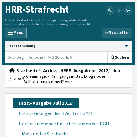
HRR
-Strafrecht
A-
A+
Online-Zeitschrift und Rechtsprechungsdatenbank
für höchstrichterliche Rechtsprechung im Strafrecht
Menü
Newsletter
HRRS durchsuchen
Suchen
Startseite
Archiv
HRRS-Ausgaben
2012
Juli
- Cleanmagic - Reinigungsmittel, Droge oder
Kuhli
Selbsttötungs­utensil? Anm. ...
HRRS-Ausgabe Juli 2012:
Entscheidungen des BVerfG / EGMR
Hervorzuhebende Entscheidungen des BGH
Materielles Strafrecht