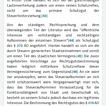
In erster Linie handelt es sich bei der gleichmäßigen
Lastenverteilung zudem um einen reinen Schutzreflex,
nicht um das primäre Schutzgut der
Steuerhinterziehung.
[43]
Von der ständigen Rechtsprechung und dem
überwiegenden Teil der Literatur wird das "öffentliche
Interesse am vollständigen und rechtzeitigen
Aufkommen der einzelnen Steuern"
[44]
als Schutzgut
des §
370
AO angeführt. Hierbei handelt es sich um die
durch Steuern generierten Staatseinnahmen und somit
um einen Teil des staatlichen Vermögens.
[45]
Die zuvor
angeführten Vorschläge zur Rechtsgutsbestimmung
haben lediglich mittelbare Schutzreflexe dieser
Vermögenssicherung zum Gegenstand.
[46]
An sie wäre
nur anzuknüpfen, wenn das Steueraufkommen an sich
nicht schützenswert wäre. Vergegenwärtigt man sich,
dass das Steueraufkommen Voraussetzung für die
Funktionsfähigkeit von Staat und Gesellschaft ist,
besteht an seinem Schutz jedoch durchaus ein legitimes
Interesse. Die Bestimmung des Rechtsgutes des §
370
AO