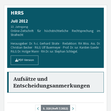
HRRS
Juli 2012
13. Jahrgang
Online-Zeitschrift für höchstrichterliche Rechtsprechung im
Strafrecht
Herausgeber: Dr. h.c. Gerhard Strate · Redaktion: RA Wiss. Ass. Dr.
Christian Becker · RiLG Ulf Buermeyer · Prof. Dr. iur. Karsten Gaede ·
RiLG Dr. Holger Mann · RA Dr. iur. Stephan Schlegel.
PDF-Version
Aufsätze und
Entscheidungsanmerkungen
S. 318 (Heft 7/2012)