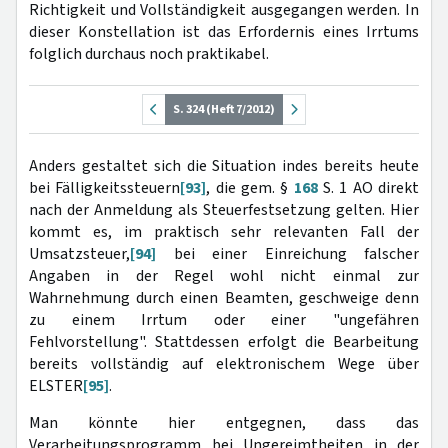
Richtigkeit und Vollständigkeit ausgegangen werden. In
dieser Konstellation ist das Erfordernis eines Irrtums
folglich durchaus noch praktikabel.
S. 324 (Heft 7/2012)
Anders gestaltet sich die Situation indes bereits heute
bei Fälligkeitssteuern
[93]
, die gem. §
168
S. 1 AO direkt
nach der Anmeldung als Steuerfestsetzung gelten. Hier
kommt es, im praktisch sehr relevanten Fall der
Umsatzsteuer,
[94]
bei einer Einreichung falscher
Angaben in der Regel wohl nicht einmal zur
Wahrnehmung durch einen Beamten, geschweige denn
zu einem Irrtum oder einer "ungefähren
Fehlvorstellung". Stattdessen erfolgt die Bearbeitung
bereits vollständig auf elektronischem Wege über
ELSTER
[95]
.
Man könnte hier entgegnen, dass das
Verarbeitungsprogramm bei Ungereimtheiten in der