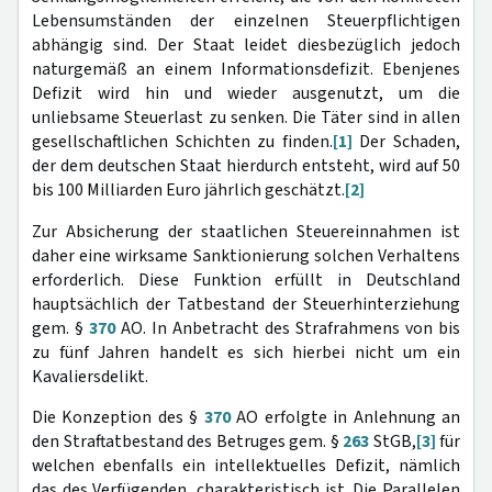
Lebensumständen der einzelnen Steuerpflichtigen
abhängig sind. Der Staat leidet diesbezüglich jedoch
naturgemäß an einem Informationsdefizit. Ebenjenes
Defizit wird hin und wieder ausgenutzt, um die
unliebsame Steuerlast zu senken. Die Täter sind in allen
gesellschaftlichen Schichten zu finden.
[1]
Der Schaden,
der dem deutschen Staat hierdurch entsteht, wird auf 50
bis 100 Milliarden Euro jährlich geschätzt.
[2]
Zur Absicherung der staatlichen Steuereinnahmen ist
daher eine wirksame Sanktionierung solchen Verhaltens
erforderlich. Diese Funktion erfüllt in Deutschland
hauptsächlich der Tatbestand der Steuerhinterziehung
gem. §
370
AO. In Anbetracht des Strafrahmens von bis
zu fünf Jahren handelt es sich hierbei nicht um ein
Kavaliersdelikt.
Die Konzeption des §
370
AO erfolgte in Anlehnung an
den Straftatbestand des Betruges gem. §
263
StGB,
[3]
für
welchen ebenfalls ein intellektuelles Defizit, nämlich
das des Verfügenden, charakteristisch ist. Die Parallelen