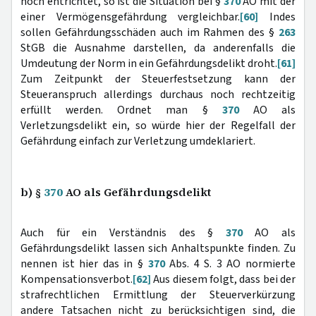
noch entrichtet, so ist die Situation bei §
370
AO mit der
einer Vermögensgefährdung vergleichbar.
[60]
Indes
sollen Gefährdungsschäden auch im Rahmen des §
263
StGB die Ausnahme darstellen, da anderenfalls die
Umdeutung der Norm in ein Gefährdungsdelikt droht.
[61]
Zum Zeitpunkt der Steuerfestsetzung kann der
Steueranspruch allerdings durchaus noch rechtzeitig
erfüllt werden. Ordnet man §
370
AO als
Verletzungsdelikt ein, so würde hier der Regelfall der
Gefährdung einfach zur Verletzung umdeklariert.
b) §
370
AO als Gefährdungsdelikt
Auch für ein Verständnis des §
370
AO als
Gefährdungsdelikt lassen sich Anhaltspunkte finden. Zu
nennen ist hier das in §
370
Abs. 4 S. 3 AO normierte
Kompensationsverbot.
[62]
Aus diesem folgt, dass bei der
strafrechtlichen Ermittlung der Steuerverkürzung
andere Tatsachen nicht zu berücksichtigen sind, die