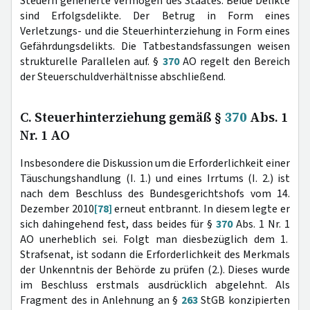
Steuern generierte Vermögen des Staates. Beide Delikte
sind Erfolgsdelikte. Der Betrug in Form eines
Verletzungs- und die Steuerhinterziehung in Form eines
Gefährdungsdelikts. Die Tatbestandsfassungen weisen
strukturelle Parallelen auf. §
370
AO regelt den Bereich
der Steuerschuldverhältnisse abschließend.
C. Steuerhinterziehung gemäß §
370
Abs. 1
Nr. 1 AO
Insbesondere die Diskussion um die Erforderlichkeit einer
Täuschungshandlung (I. 1.) und eines Irrtums (I. 2.) ist
nach dem Beschluss des Bundesgerichtshofs vom 14.
Dezember 2010
[78]
erneut entbrannt. In diesem legte er
sich dahingehend fest, dass beides für §
370
Abs. 1 Nr. 1
AO unerheblich sei. Folgt man diesbezüglich dem 1.
Strafsenat, ist sodann die Erforderlichkeit des Merkmals
der Unkenntnis der Behörde zu prüfen (2.). Dieses wurde
im Beschluss erstmals ausdrücklich abgelehnt. Als
Fragment des in Anlehnung an §
263
StGB konzipierten