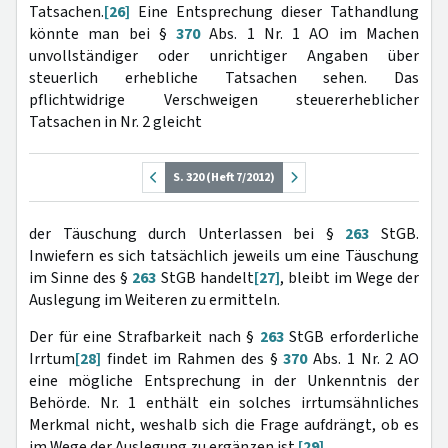
Tatsachen.
[26]
Eine Entsprechung dieser Tathandlung
könnte man bei §
370
Abs. 1 Nr. 1 AO im Machen
unvollständiger oder unrichtiger Angaben über
steuerlich erhebliche Tatsachen sehen. Das
pflichtwidrige Verschweigen steuererheblicher
Tatsachen in Nr. 2 gleicht
S. 320 (Heft 7/2012)
der Täuschung durch Unterlassen bei §
263
StGB.
Inwiefern es sich tatsächlich jeweils um eine Täuschung
im Sinne des §
263
StGB handelt
[27]
, bleibt im Wege der
Auslegung im Weiteren zu ermitteln.
Der für eine Strafbarkeit nach §
263
StGB erforderliche
Irrtum
[28]
findet im Rahmen des §
370
Abs. 1 Nr. 2 AO
eine mögliche Entsprechung in der Unkenntnis der
Behörde. Nr. 1 enthält ein solches irrtumsähnliches
Merkmal nicht, weshalb sich die Frage aufdrängt, ob es
im Wege der Auslegung zu ergänzen ist.
[29]