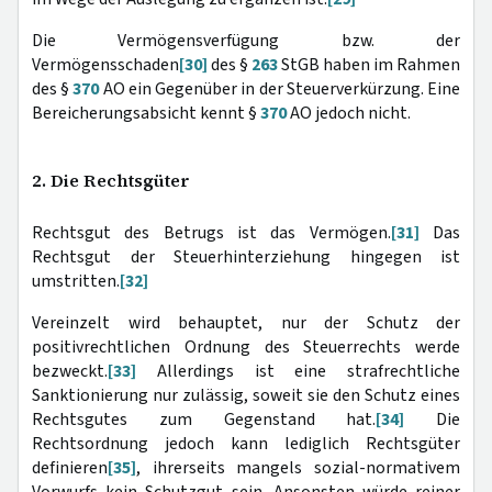
Die Vermögensverfügung bzw. der
Vermögensschaden
[30]
des §
263
StGB haben im Rahmen
des §
370
AO ein Gegenüber in der Steuerverkürzung. Eine
Bereicherungsabsicht kennt §
370
AO jedoch nicht.
2. Die Rechtsgüter
Rechtsgut des Betrugs ist das Vermögen.
[31]
Das
Rechtsgut der Steuerhinterziehung hingegen ist
umstritten.
[32]
Vereinzelt wird behauptet, nur der Schutz der
positivrechtlichen Ordnung des Steuerrechts werde
bezweckt.
[33]
Allerdings ist eine strafrechtliche
Sanktionierung nur zulässig, soweit sie den Schutz eines
Rechtsgutes zum Gegenstand hat.
[34]
Die
Rechtsordnung jedoch kann lediglich Rechtsgüter
definieren
[35]
, ihrerseits mangels sozial-normativem
Vorwurfs kein Schutzgut sein. Ansonsten würde reiner