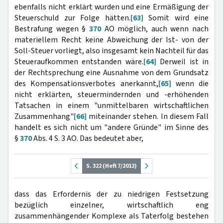
ebenfalls nicht erklärt wurden und eine Ermäßigung der
Steuerschuld zur Folge hätten.
[63]
Somit wird eine
Bestrafung wegen §
370
AO möglich, auch wenn nach
materiellem Recht keine Abweichung der Ist- von der
Soll-Steuer vorliegt, also insgesamt kein Nachteil für das
Steueraufkommen entstanden wäre.
[64]
Derweil ist in
der Rechtsprechung eine Ausnahme von dem Grundsatz
des Kompensationsverbotes anerkannt,
[65]
wenn die
nicht erklärten, steuermindernden und -erhöhenden
Tatsachen in einem "unmittelbaren wirtschaftlichen
Zusammenhang"
[66]
miteinander stehen. In diesem Fall
handelt es sich nicht um "andere Gründe" im Sinne des
§
370
Abs. 4 S. 3 AO. Das bedeutet aber,
S. 322 (Heft 7/2012)
dass das Erfordernis der zu niedrigen Festsetzung
bezüglich einzelner, wirtschaftlich eng
zusammenhängender Komplexe als Taterfolg bestehen