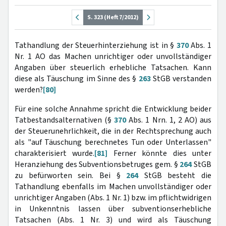
S. 323 (Heft 7/2012)
Tathandlung der Steuerhinterziehung ist in §
370
Abs. 1
Nr. 1 AO das Machen unrichtiger oder unvollständiger
Angaben über steuerlich erhebliche Tatsachen. Kann
diese als Täuschung im Sinne des §
263
StGB verstanden
werden?
[80]
Für eine solche Annahme spricht die Entwicklung beider
Tatbestandsalternativen (§
370
Abs. 1 Nrn. 1, 2 AO) aus
der Steuerunehrlichkeit, die in der Rechtsprechung auch
als "auf Täuschung berechnetes Tun oder Unterlassen"
charakterisiert wurde.
[81]
Ferner könnte dies unter
Heranziehung des Subventionsbetruges gem. §
264
StGB
zu befürworten sein. Bei §
264
StGB besteht die
Tathandlung ebenfalls im Machen unvollständiger oder
unrichtiger Angaben (Abs. 1 Nr. 1) bzw. im pflichtwidrigen
in Unkenntnis lassen über subventionserhebliche
Tatsachen (Abs. 1 Nr. 3) und wird als Täuschung