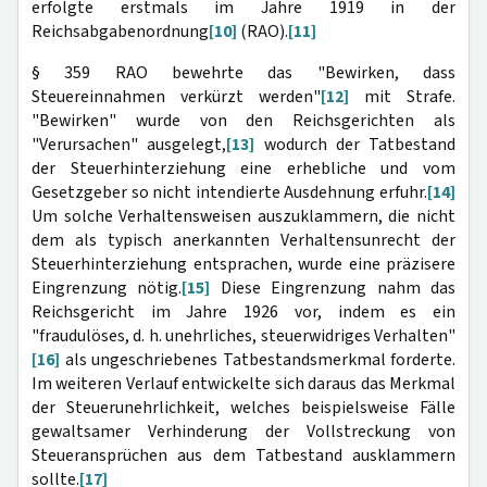
erfolgte erstmals im Jahre 1919 in der
Reichsabgabenordnung
[10]
(RAO).
[11]
§ 359 RAO bewehrte das "Bewirken, dass
Steuereinnahmen verkürzt werden"
[12]
mit Strafe.
"Bewirken" wurde von den Reichsgerichten als
"Verursachen" ausgelegt,
[13]
wodurch der Tatbestand
der Steuerhinterziehung eine erhebliche und vom
Gesetzgeber so nicht intendierte Ausdehnung erfuhr.
[14]
Um solche Verhaltensweisen auszuklammern, die nicht
dem als typisch anerkannten Verhaltensunrecht der
Steuerhinterziehung entsprachen, wurde eine präzisere
Eingrenzung nötig.
[15]
Diese Eingrenzung nahm das
Reichsgericht im Jahre 1926 vor, indem es ein
"fraudulöses, d. h. unehrliches, steuerwidriges Verhalten"
[16]
als ungeschriebenes Tatbestandsmerkmal forderte.
Im weiteren Verlauf entwickelte sich daraus das Merkmal
der Steuerunehrlichkeit, welches beispielsweise Fälle
gewaltsamer Verhinderung der Vollstreckung von
Steueransprüchen aus dem Tatbestand ausklammern
sollte.
[17]