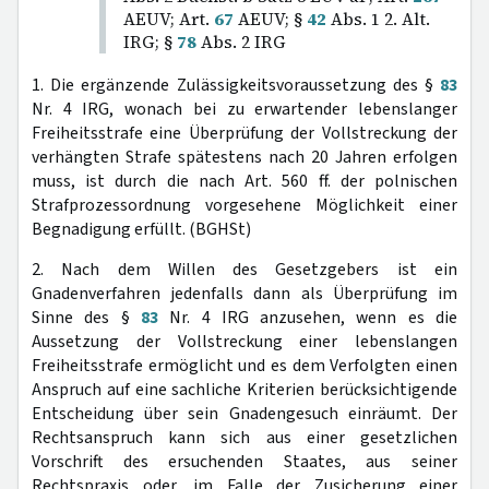
AEUV; Art.
67
AEUV; §
42
Abs. 1 2. Alt.
IRG; §
78
Abs. 2 IRG
1. Die ergänzende Zulässigkeitsvoraussetzung des §
83
Nr. 4 IRG, wonach bei zu erwartender lebenslanger
Freiheitsstrafe eine Überprüfung der Vollstreckung der
verhängten Strafe spätestens nach 20 Jahren erfolgen
muss, ist durch die nach Art. 560 ff. der polnischen
Strafprozessordnung vorgesehene Möglichkeit einer
Begnadigung erfüllt. (BGHSt)
2. Nach dem Willen des Gesetzgebers ist ein
Gnadenverfahren jedenfalls dann als Überprüfung im
Sinne des §
83
Nr. 4 IRG anzusehen, wenn es die
Aussetzung der Vollstreckung einer lebenslangen
Freiheitsstrafe ermöglicht und es dem Verfolgten einen
Anspruch auf eine sachliche Kriterien berücksichtigende
Entscheidung über sein Gnadengesuch einräumt. Der
Rechtsanspruch kann sich aus einer gesetzlichen
Vorschrift des ersuchenden Staates, aus seiner
Rechtspraxis oder, im Falle der Zusicherung einer