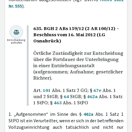
Nr. 555
).
635. BGH 2 ARs 159/12 (2 AR 100/12) –
Beschluss vom 16. Mai 2012 (LG
Osnabrück)
Entscheidung
aufrufen
Örtliche Zuständigkeit zur Entscheidung
über die Fortdauer der Unterbringung
in einer Entziehungsanstalt
(aufgenommen; Aufnahme; gesetzlicher
Richter).
Art.
101
Abs. 1 Satz 2 GG; §
67e
Abs. 1
und 2 StGB; §
64
StGB; §
462a
Abs. 1 Satz
1 StPO; §
463
Abs. 1 StPO
1. „Aufgenommen“ im Sinne des §
462a
Abs. 1 Satz 1
StPO ist ein Verurteilter, wenn er sich in der betreffenden
Vollzugseinrichtung auch tatsächlich und nicht nur