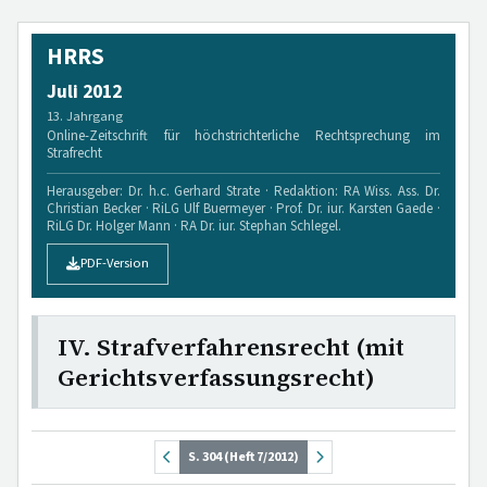
HRRS
Juli 2012
13. Jahrgang
Online-Zeitschrift für höchstrichterliche Rechtsprechung im
Strafrecht
Herausgeber: Dr. h.c. Gerhard Strate · Redaktion: RA Wiss. Ass. Dr.
Christian Becker · RiLG Ulf Buermeyer · Prof. Dr. iur. Karsten Gaede ·
RiLG Dr. Holger Mann · RA Dr. iur. Stephan Schlegel.
PDF-Version
IV. Strafverfahrensrecht (mit
Gerichtsverfassungsrecht)
S. 304 (Heft 7/2012)