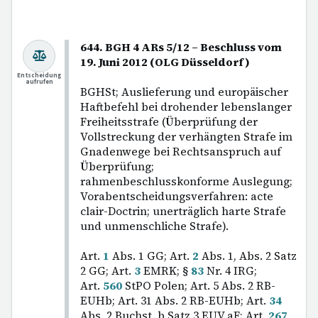
644. BGH 4 ARs 5/12 – Beschluss vom
19. Juni 2012 (OLG Düsseldorf)
Entscheidung
aufrufen
BGHSt; Auslieferung und europäischer
Haftbefehl bei drohender lebenslanger
Freiheitsstrafe (Überprüfung der
Vollstreckung der verhängten Strafe im
Gnadenwege bei Rechtsanspruch auf
Überprüfung;
rahmenbeschlusskonforme Auslegung;
Vorabentscheidungsverfahren: acte
clair-Doctrin; unerträglich harte Strafe
und unmenschliche Strafe).
Art.
1
Abs. 1 GG; Art.
2
Abs. 1, Abs. 2 Satz
2 GG; Art.
3
EMRK; §
83
Nr. 4 IRG;
Art.
560
StPO Polen; Art. 5 Abs. 2 RB-
EUHb; Art. 31 Abs. 2 RB-EUHb; Art.
34
Abs. 2 Buchst. b Satz 3 EUV aF; Art.
267