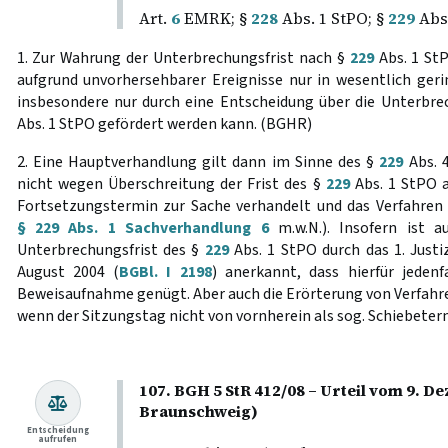
Art.
6
EMRK; §
228
Abs. 1 StPO; §
229
Abs.
1. Zur Wahrung der Unterbrechungsfrist nach §
229
Abs. 1 St
aufgrund unvorhersehbarer Ereignisse nur in wesentlich ge
insbesondere nur durch eine Entscheidung über die Unterbr
Abs. 1 StPO gefördert werden kann. (BGHR)
2. Eine Hauptverhandlung gilt dann im Sinne des §
229
Abs. 
nicht wegen Überschreitung der Frist des §
229
Abs. 1 StPO 
Fortsetzungstermin zur Sache verhandelt und das Verfahren 
§ 229 Abs. 1 Sachverhandlung 6
m.w.N.). Insofern ist a
Unterbrechungsfrist des §
229
Abs. 1 StPO durch das 1. Just
August 2004 (
BGBl. I 2198
) anerkannt, dass hierfür jedenf
Beweisaufnahme genügt. Aber auch die Erörterung von Verfahr
wenn der Sitzungstag nicht von vornherein als sog. Schiebeterm
107. BGH 5 StR 412/08 – Urteil vom 9. 
Braunschweig)
Entscheidung
aufrufen