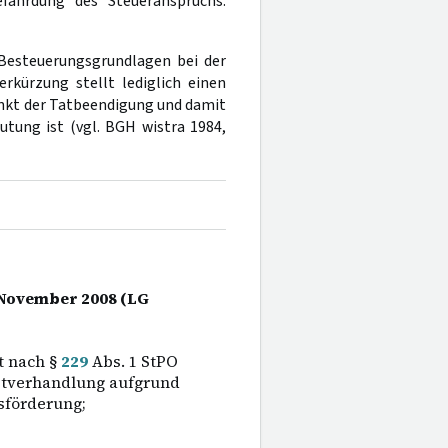
fährdung des Steueranspruchs.
 Besteuerungsgrundlagen bei der
rkürzung stellt lediglich einen
unkt der Tatbeendigung und damit
tung ist (vgl. BGH wistra 1984,
. November 2008 (LG
t nach §
229
Abs. 1 StPO
ptverhandlung aufgrund
sförderung;