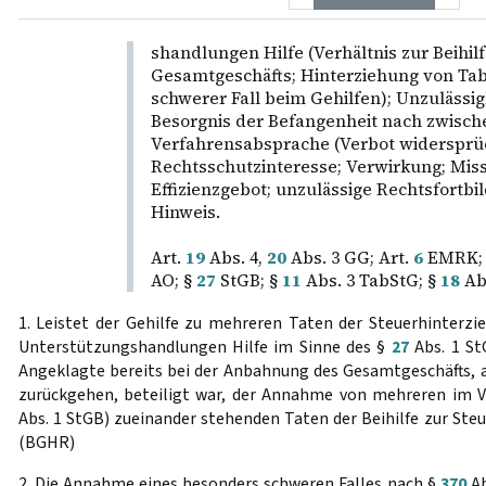
shandlungen Hilfe (Verhältnis zur Beihi
Gesamtgeschäfts; Hinterziehung von Ta
schwerer Fall beim Gehilfen); Unzulässig
Besorgnis der Befangenheit nach zwische
Verfahrensabsprache (Verbot widersprü
Rechtsschutzinteresse; Verwirkung; Miss
Effizienzgebot; unzulässige Rechtsfortbil
Hinweis.
Art.
19
Abs. 4,
20
Abs. 3 GG; Art.
6
EMRK;
AO; §
27
StGB; §
11
Abs. 3 TabStG; §
18
Abs
1. Leistet der Gehilfe zu mehreren Taten der Steuerhinterzi
Unterstützungshandlungen Hilfe im Sinne des §
27
Abs. 1 St
Angeklagte bereits bei der Anbahnung des Gesamtgeschäfts, a
zurückgehen, beteiligt war, der Annahme von mehreren im V
Abs. 1 StGB) zueinander stehenden Taten der Beihilfe zur Ste
(BGHR)
2. Die Annahme eines besonders schweren Falles nach §
370
Ab