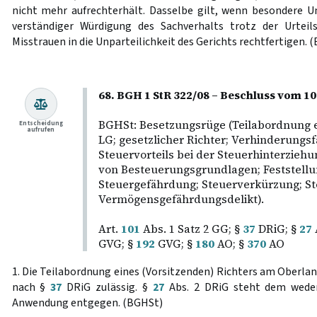
nicht mehr aufrechterhält. Dasselbe gilt, wenn besondere U
verständiger Würdigung des Sachverhalts trotz der Urteil
Misstrauen in die Unparteilichkeit des Gerichts rechtfertigen. (
68. BGH 1 StR 322/08 – Beschluss vom 1
BGHSt: Besetzungsrüge (Teilabordnung e
Entscheidung
aufrufen
LG; gesetzlicher Richter; Verhinderungsfa
Steuervorteils bei der Steuerhinterziehu
von Besteuerungsgrundlagen; Feststellu
Steuergefährdung; Steuerverkürzung; St
Vermögensgefährdungsdelikt).
Art.
101
Abs. 1 Satz 2 GG; §
37
DRiG; §
27
GVG; §
192
GVG; §
180
AO; §
370
AO
1. Die Teilabordnung eines (Vorsitzenden) Richters am Oberlan
nach §
37
DRiG zulässig. §
27
Abs. 2 DRiG steht dem weder
Anwendung entgegen. (BGHSt)