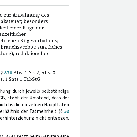
lfe zur Anbahnung des
baksteuer; besonders
keit einer Rüge der
nzeitlicher
chlichen Rügeverhaltens;
brauchsverbot; staatliches
dung); redaktioneller
 §
370
Abs. 1 Nr. 2, Abs. 3
. 1 Satz 1 TabStG
ehung durch jeweils selbständige
GB, steht der Umstand, dass der
uf das die einzelnen Haupttaten
erhältnis der Tatmehrheit (§
53
uerhinterziehung nicht entgegen.
s. 3 AO setzt beim Gehilfen eine