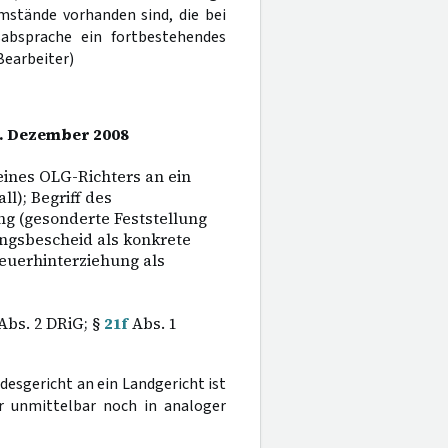
mstände vorhanden sind, die bei
sabsprache ein fortbestehendes
Bearbeiter)
0. Dezember 2008
ines OLG-Richters an ein
ll); Begriff des
ng (gesonderte Feststellung
ngsbescheid als konkrete
euerhinterziehung als
Abs. 2 DRiG; §
21f
Abs. 1
desgericht an ein Landgericht ist
 unmittelbar noch in analoger