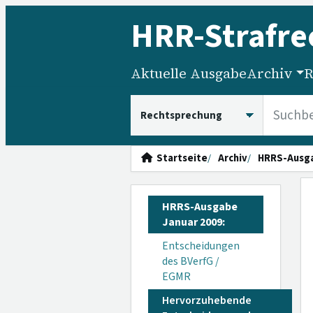
HRR
-Strafre
Aktuelle Ausgabe
Archiv
R
HRRS durchsuchen
Startseite
Archiv
HRRS-Ausg
HRRS-Ausgabe
Januar 2009:
Entscheidungen
des BVerfG /
EGMR
Hervorzuhebende