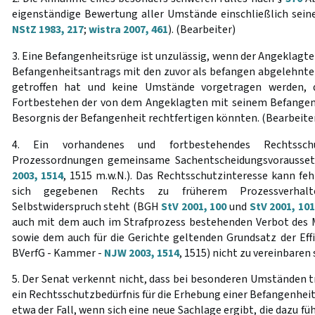
eigenständige Bewertung aller Umstände einschließlich seine
NStZ 1983, 217
;
wistra 2007, 461
). (Bearbeiter)
3. Eine Befangenheitsrüge ist unzulässig, wenn der Angeklagte
Befangenheitsantrags mit den zuvor als befangen abgelehnten
getroffen hat und keine Umstände vorgetragen werden, d
Fortbestehen der von dem Angeklagten mit seinem Befange
Besorgnis der Befangenheit rechtfertigen könnten. (Bearbeite
4. Ein vorhandenes und fortbestehendes Rechtsschu
Prozessordnungen gemeinsame Sachentscheidungsvorausse
2003, 1514
, 1515 m.w.N.). Das Rechtsschutzinteresse kann fe
sich gegebenen Rechts zu früherem Prozessverhal
Selbstwiderspruch steht (BGH
StV 2001, 100
und
StV 2001, 101
auch mit dem auch im Strafprozess bestehenden Verbot des 
sowie dem auch für die Gerichte geltenden Grundsatz der Effi
BVerfG - Kammer -
NJW 2003, 1514
, 1515) nicht zu vereinbaren 
5. Der Senat verkennt nicht, dass bei besonderen Umständen t
ein Rechtsschutzbedürfnis für die Erhebung einer Befangenheit
etwa der Fall, wenn sich eine neue Sachlage ergibt, die dazu fü