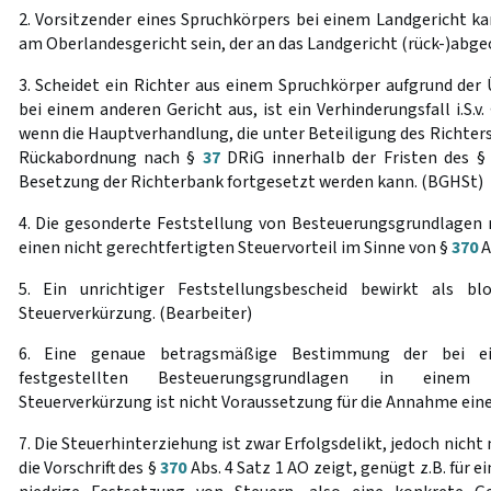
2. Vorsitzender eines Spruchkörpers bei einem Landgericht ka
am Oberlandesgericht sein, der an das Landgericht (rück-)abg
3. Scheidet ein Richter aus einem Spruchkörper aufgrund der
bei einem anderen Gericht aus, ist ein Verhinderungsfall i.S.v.
wenn die Hauptverhandlung, die unter Beteiligung des Richter
Rückabordnung nach §
37
DRiG innerhalb der Fristen des 
Besetzung der Richterbank fortgesetzt werden kann. (BGHSt)
4. Die gesonderte Feststellung von Besteuerungsgrundlagen
einen nicht gerechtfertigten Steuervorteil im Sinne von §
370
A
5. Ein unrichtiger Feststellungsbescheid bewirkt als bl
Steuerverkürzung. (Bearbeiter)
6. Eine genaue betragsmäßige Bestimmung der bei e
festgestellten Besteuerungsgrundlagen in einem 
Steuerverkürzung ist nicht Voraussetzung für die Annahme eines
7. Die Steuerhinterziehung ist zwar Erfolgsdelikt, jedoch nicht
die Vorschrift des §
370
Abs. 4 Satz 1 AO zeigt, genügt z.B. für 