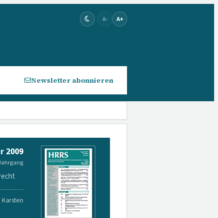
A-
A+
Newsletter abonnieren
r 2009
 Jahrgang
recht
. Karsten