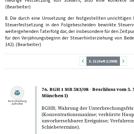
niedrige Festsetzung von Steuern, also eine konkrete Ge
(Bearbeiter)
8. Die durch eine Umsetzung der festgestellten unrichtigen
Steuerfestsetzung in den Folgebescheiden bewirkte Steuerve
weitergehenden Taterfolg dar, der insbesondere für den Zeitp
für den Verjährungsbeginn der Steuerhinterziehung von Bedeu
142). (Bearbeiter)
S. 11 (Heft 1/2009)
76. BGH 1 StR 583/08 - Beschluss vom 5
München I)
Entscheidung
aufrufen
BGHR; Wahrung der Unterbrechungsfris
(Konzentrationsmaxime; verkürzte Hau
unvorhersehbarer Ereignisse; Verfahren
Schiebetermine).