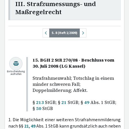
III. Strafzumessungs- und
Maßregelrecht
S. 8 (Heft 1/2009)
15. BGH 2 StR 270/08 - Beschluss vom
30. Juli 2008 (LG Kassel)
Entscheidung
aufrufen
Strafrahmenwahl; Totschlag in einem
minder schweren Fall;
Doppelmilderung; Affekt.
§
213
StGB; §
21
StGB; §
49
Abs. 1 StGB;
§
50
StGB
1. Die Möglichkeit einer weiteren Strafrahmenmilderung
nach §§
21
,
49
Abs. 1 StGB kann grundsätzlich auch neben