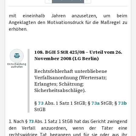
mit eineinhalb Jahren anzusetzen, um beim
Angeklagten den Motivationsdruck für die Maßregel zu
erhöhen.
108. BGH 5 StR 425/08 – Urteil vom 26.
November 2008 (LG Berlin)
Entscheidung
aufrufen
Rechtsfehlerhaft unterbliebene
Verfallsanordnung (Wertersatz;
Erlangtes; Schätzung;
Sicherheitsabschläge).
§
73
Abs. 1 Satz 1 StGB; §
73a
StGB; §
73b
StGB
1. Nach §
73
Abs. 1 Satz 1 StGB hat das Gericht zwingend
den Verfall anzuordnen, wenn der Täter eine
rechtswidrige Tat begangen und für sie oder aus ihr