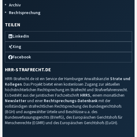
Archiv
Rechtsprechung
TEILEN
LinkedIn
Xing
Facebook
HRR-STRAFRECHT.DE
HRR-Strafrecht.de ist ein Service der Hamburger Anwaltskanzlei
Strate und
Kollegen
. Das Projekt bietet einen kostenlosen Zugang zur aktuellen
höchstrichterlichen Rechtsprechung im Strafrecht und Strafverfahrensrecht.
Es besteht aus der juristischen Fachzeitschrift
HRRS
, einem monatlichen
Newsletter
und einer
Rechtsprechungs-Datenbank
mit der
vollständigen strafrechtlichen Rechtsprechung des Bundesgerichtshofs
(BGH) und ausgewählter Urteile und Beschlüsse u.a. des
Bundesverfassungsgerichts (BVerfG), des Europäischen Gerichtshofs für
Menschenrechte (EGMR) und des Europäischen Gerichtshofs (EuGH).