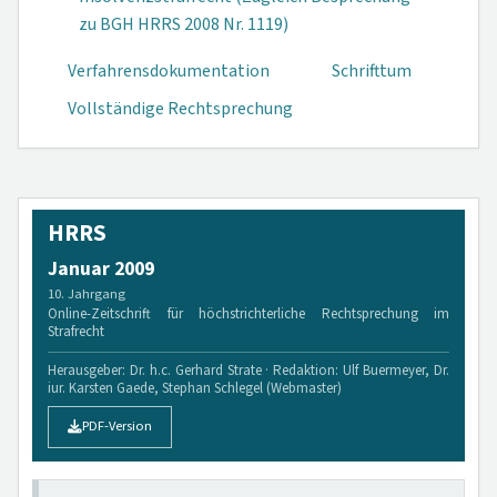
zu BGH HRRS 2008 Nr. 1119)
Verfahrensdokumen­tation
Schrifttum
Vollständige Rechtsprechung
HRRS
Januar 2009
10. Jahrgang
Online-Zeitschrift für höchstrichterliche Rechtsprechung im
Strafrecht
Herausgeber: Dr. h.c. Gerhard Strate · Redaktion: Ulf Buermeyer, Dr.
iur. Karsten Gaede, Stephan Schlegel (Webmaster)
PDF-Version