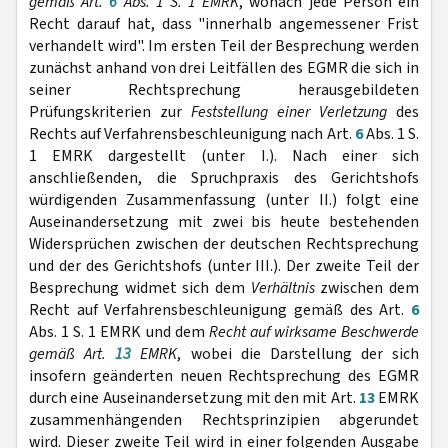
gemäß Art.
6
Abs. 1 S. 1 EMRK
, wonach jede Person ein
Recht darauf hat, dass "innerhalb angemessener Frist
verhandelt wird". Im ersten Teil der Besprechung werden
zunächst anhand von drei Leitfällen des EGMR die sich in
seiner Rechtsprechung herausgebildeten
Prüfungskriterien zur
Feststellung einer Verletzung
des
Rechts auf Verfahrensbeschleunigung nach Art.
6
Abs. 1 S.
1 EMRK dargestellt (unter I.). Nach einer sich
anschließenden, die Spruchpraxis des Gerichtshofs
würdigenden Zusammenfassung (unter II.) folgt eine
Auseinandersetzung mit zwei bis heute bestehenden
Widersprüchen zwischen der deutschen Rechtsprechung
und der des Gerichtshofs (unter III.). Der zweite Teil der
Besprechung widmet sich dem
Verhältnis
zwischen dem
Recht auf Verfahrensbeschleunigung gemäß des Art.
6
Abs. 1 S. 1 EMRK und dem
Recht auf wirksame Beschwerde
gemäß Art.
13
EMRK
, wobei die Darstellung der sich
insofern geänderten neuen Rechtsprechung des EGMR
durch eine Auseinandersetzung mit den mit Art.
13
EMRK
zusammenhängenden Rechtsprinzipien abgerundet
wird. Dieser zweite Teil wird in einer folgenden Ausgabe