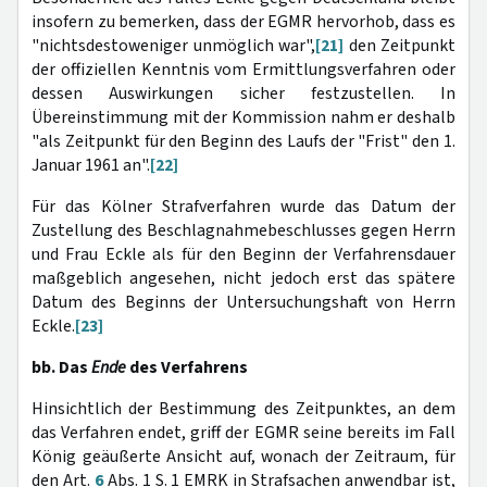
insofern zu bemerken, dass der EGMR hervorhob, dass es
"nichtsdestoweniger unmöglich war",
[21]
den Zeitpunkt
der offiziellen Kenntnis
vom Ermittlungsverfahren oder
dessen Auswirkungen sicher festzustellen. In
Übereinstimmung mit der Kommission nahm er deshalb
"als Zeitpunkt für den Beginn des Laufs der "Frist" den 1.
Januar 1961 an".
[22]
Für das Kölner Strafverfahren wurde das Datum der
Zustellung
des Beschlagnahmebeschlusses gegen Herrn
und Frau Eckle als für den Beginn der Verfahrensdauer
maßgeblich angesehen, nicht jedoch erst das spätere
Datum des Beginns der Untersuchungshaft von Herrn
Eckle.
[23]
bb. Das
Ende
des Verfahrens
Hinsichtlich der Bestimmung des Zeitpunktes, an dem
das Verfahren endet, griff der EGMR seine bereits im Fall
König geäußerte Ansicht auf, wonach der Zeitraum, für
den Art.
6
Abs. 1 S. 1 EMRK in Strafsachen anwendbar ist,