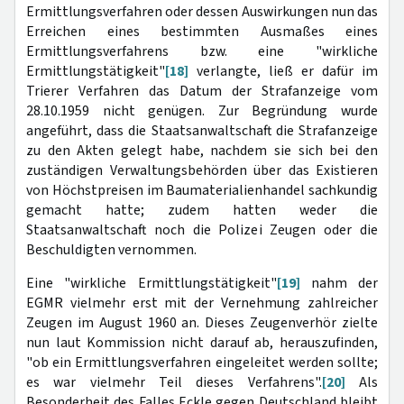
Ermittlungsverfahren oder dessen Auswirkungen nun das
Erreichen eines bestimmten Ausmaßes eines
Ermittlungsverfahrens bzw. eine "wirkliche
Ermittlungstätigkeit"
[18]
verlangte, ließ er dafür im
Trierer Verfahren das Datum der Strafanzeige vom
28.10.1959 nicht genügen. Zur Begründung wurde
angeführt, dass die Staatsanwaltschaft die Strafanzeige
zu den Akten gelegt habe, nachdem sie sich bei den
zuständigen Verwaltungsbehörden über das Existieren
von Höchstpreisen im Baumaterialienhandel sachkundig
gemacht hatte; zudem hatten weder die
Staatsanwaltschaft noch die Polizei Zeugen oder die
Beschuldigten vernommen.
Eine "wirkliche Ermittlungstätigkeit"
[19]
nahm der
EGMR vielmehr erst mit der Vernehmung zahlreicher
Zeugen im August 1960 an. Dieses Zeugenverhör zielte
nun laut Kommission nicht darauf ab, herauszufinden,
"ob ein Ermittlungsverfahren eingeleitet werden sollte;
es war vielmehr Teil dieses Verfahrens".
[20]
Als
Besonderheit des Falles Eckle gegen Deutschland bleibt