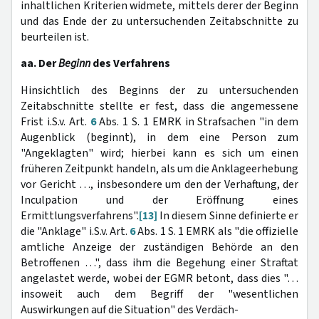
inhaltlichen Kriterien widmete, mittels derer der Beginn
und das Ende
der zu untersuchenden Zeitabschnitte zu
beurteilen ist.
aa. Der
Beginn
des Verfahrens
Hinsichtlich des Beginns der zu untersuchenden
Zeitabschnitte stellte er fest, dass die angemessene
Frist i.S.v. Art.
6
Abs. 1 S. 1 EMRK in Strafsachen "in dem
Augenblick (beginnt), in dem eine Person zum
"Angeklagten"
wird; hierbei kann es sich um einen
früheren Zeitpunkt handeln, als um die Anklageerhebung
vor Gericht …, insbesondere um den der Verhaftung, der
Inculpation und der Eröffnung eines
Ermittlungsverfahrens".
[13]
In diesem Sinne definierte er
die "Anklage" i.S.v. Art.
6
Abs. 1 S. 1 EMRK als "die offizielle
amtliche Anzeige der zuständigen Behörde an den
Betroffenen …", dass ihm die Begehung einer Straftat
angelastet werde, wobei der EGMR betont, dass dies "…
insoweit auch dem Begriff der "wesentlichen
Auswirkungen auf die Situation" des Verdäch-