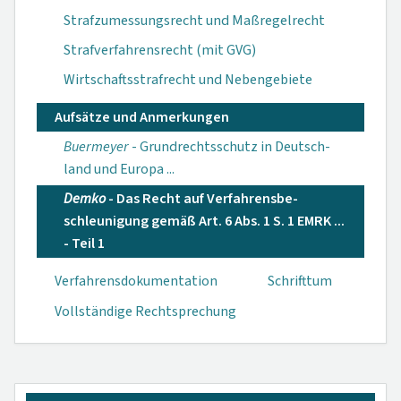
Strafzumessungsrecht und Maßregelrecht
Strafverfahrensrecht (mit GVG)
Wirtschaftsstrafrecht und Nebengebiete
Aufsätze und Anmerkungen
Buermeyer
- Grundrechts­schutz in Deutsch­
land und Europa ...
Demko
- Das Recht auf Verfahrensbe­
schleunigung ge­mäß Art. 6 Abs. 1 S. 1 EMRK ...
- Teil 1
Verfahrensdokumen­tation
Schrifttum
Vollständige Rechtsprechung