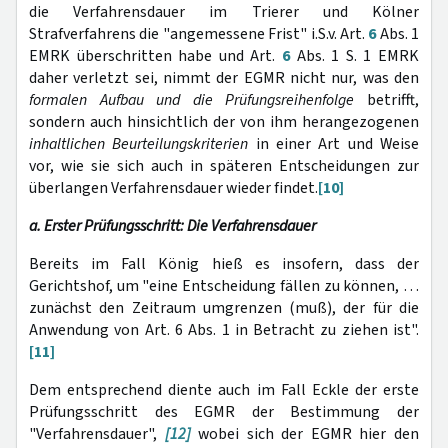
die Verfahrensdauer im Trierer und Kölner
Strafverfahrens die "angemessene Frist" i.S.v. Art.
6
Abs. 1
EMRK überschritten habe und Art.
6
Abs. 1 S. 1 EMRK
daher verletzt sei, nimmt der EGMR nicht nur, was den
formalen Aufbau und die Prüfungsreihenfolge
betrifft,
sondern auch hinsichtlich der von ihm herangezogenen
inhaltlichen Beurteilungskriterien
in einer Art und Weise
vor, wie sie sich auch in späteren Entscheidungen zur
überlangen Verfahrensdauer wieder findet.
[10]
a. Erster Prüfungsschritt: Die Verfahrensdauer
Bereits im Fall König hieß es insofern, dass der
Gerichtshof, um "eine Entscheidung fällen zu können, …
zunächst den Zeitraum umgrenzen
(muß), der für die
Anwendung von Art. 6 Abs. 1 in Betracht zu ziehen ist".
[11]
Dem entsprechend diente auch im Fall Eckle der erste
Prüfungsschritt des EGMR der Bestimmung der
"Verfahrensdauer",
[12]
wobei sich der EGMR hier den