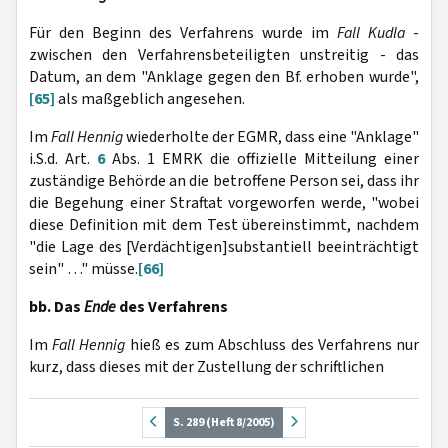
Für den Beginn des Verfahrens wurde im
Fall Kudla
-
zwischen den Verfahrensbeteiligten unstreitig - das
Datum, an dem "Anklage gegen den Bf. erhoben wurde",
[65]
als maßgeblich angesehen.
Im
Fall Hennig
wiederholte der EGMR, dass eine "Anklage"
i.S.d. Art.
6
Abs. 1 EMRK die offizielle Mitteilung einer
zuständige Behörde an die betroffene Person sei, dass ihr
die Begehung einer Straftat vorgeworfen werde, "wobei
diese Definition mit dem Test übereinstimmt, nachdem
"die Lage des [Verdächtigen]substantiell beeinträchtigt
sein" …" müsse.
[66]
bb. Das
Ende
des Verfahrens
Im
Fall Hennig
hieß es zum Abschluss des Verfahrens nur
kurz, dass dieses mit der Zustellung der schriftlichen
S. 289 (Heft 8/2005)