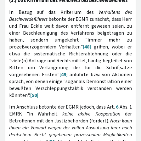
(3.) Das Kriterium des
Verhaltens des Beschwerdeführers
In Bezug auf das Kriterium des
Verhaltens des
Beschwerdeführers
betonte der EGMR zunächst, dass Herr
und Frau Eckle weit davon entfernt gewesen seien, zu
einer Beschleunigung des Verfahrens beigetragen zu
haben, sondern umgekehrt "immer mehr zu
prozeßverzögerndem Verhalten"
[48]
griffen, wobei er
etwa die systematische Richterablehnung oder die
"viele(n) Anträge und Rechtsmittel, häufig begleitet von
Bitten um Verlängerung der für die Schriftsätze
vorgesehenen Fristen"
[49]
anführte bzw. von Aktionen
sprach, von denen einige "sogar als Demonstration einer
bewußten Verschleppungstaktik verstanden werden
könnten".
[50]
Im Anschluss betonte der EGMR jedoch, dass Art.
6
Abs. 1
EMRK "in Wahrheit
keine aktive Kooperation
der
Betroffenen mit den Justizbehörden (fordert).
Noch kann
ihnen ein Vorwurf wegen der vollen Ausnutzung ihrer nach
deutschem Recht gegebenen prozessualen Möglichkeiten