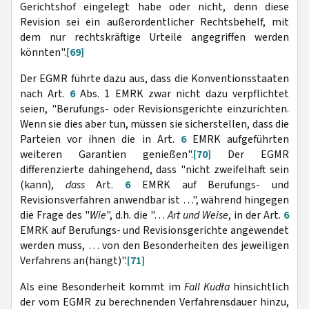
Gerichtshof eingelegt habe oder nicht, denn diese
Revision sei ein außerordentlicher Rechtsbehelf, mit
dem nur rechtskräftige Urteile angegriffen werden
könnten".
[69]
Der EGMR führte dazu aus, dass die Konventionsstaaten
nach Art.
6
Abs. 1 EMRK zwar nicht
dazu verpflichtet
seien, "Berufungs- oder Revisionsgerichte einzurichten.
Wenn sie dies aber tun, müssen sie sicherstellen, dass die
Parteien vor ihnen die in Art.
6
EMRK aufgeführten
weiteren Garantien genießen".
[70]
Der EGMR
differenzierte dahingehend, dass "nicht zweifelhaft sein
(kann),
dass
Art.
6
EMRK auf Berufungs- und
Revisionsverfahren anwendbar ist …", während hingegen
die Frage des "
Wie
", d.h. die "…
Art und Weise
, in der Art.
6
EMRK auf Berufungs- und Revisionsgerichte angewendet
werden muss, … von den Besonderheiten des jeweiligen
Verfahrens an(hängt)".
[71]
Als eine Besonderheit kommt im
Fall Kudła
hinsichtlich
der vom EGMR zu berechnenden Verfahrensdauer hinzu,