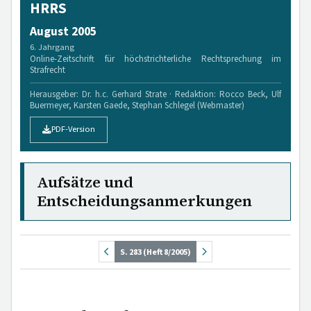
HRRS
August 2005
6. Jahrgang
Online-Zeitschrift für höchstrichterliche Rechtsprechung im
Strafrecht
Herausgeber: Dr. h.c. Gerhard Strate · Redaktion: Rocco Beck, Ulf
Buermeyer, Karsten Gaede, Stephan Schlegel (Webmaster)
PDF-Version
Aufsätze und
Entscheidungsanmerkungen
S. 283 (Heft 8/2005)