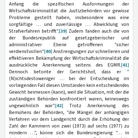
Anfang die spezifischen Ausformungen der
Wirtschaftskriminalität die Justizbehörden vor gewisse
Probleme gestellt haben, insbesondere was eine
sorgfältige … und zuverlässige … Abwicklung von
Strafverfahren betrifft".
[39]
Zudem fanden auch die von
der Bundesrepublik auf gesetzgeberischer und
administrativer Ebene getroffenen "sicher
verdienstvollen"
[40]
Anstrengungen zur schnelleren und
effektiveren Bekämpfung der Wirtschaftskriminalität die
ausdrückliche Anerkennung seitens des EGMR.
[41]
Dennoch betonte der Gerichtshof, dass er "
(N)ichtsdestoweniger … bei der Entscheidung im
vorliegenden Fall diesen Umständen kein entscheidendes
Gewicht beimessen (kann), weil die Situation, mit der die
zuständigen Behörden konfrontiert waren, keineswegs
ungewöhnlich war".
[42]
Trotz Anerkennung des
Bemühens der Behörden, "die Mängel der anhängigen
Verfahren vor dem Landgericht durch die Erhöhung der
Zahl der Kammern von zwei (1973) auf sechs (1977) zu
mindern …", könne sich die Bundesregierung "… in