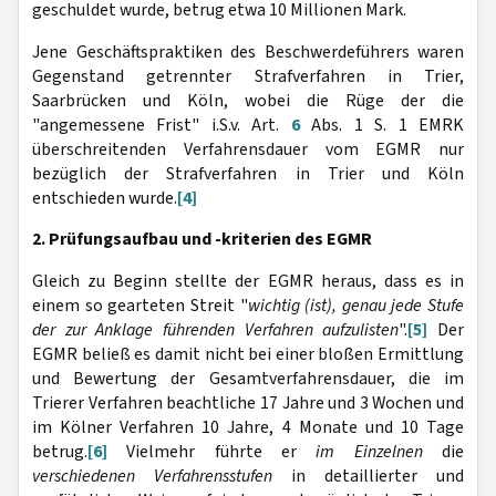
geschuldet wurde, betrug etwa 10 Millionen Mark.
Jene Geschäftspraktiken des Beschwerdeführers waren
Gegenstand getrennter Strafverfahren in Trier,
Saarbrücken und Köln, wobei die Rüge der die
"angemessene Frist" i.S.v. Art.
6
Abs. 1 S. 1 EMRK
überschreitenden Verfahrensdauer vom EGMR nur
bezüglich der Strafverfahren in Trier und Köln
entschieden wurde.
[4]
2. Prüfungsaufbau und -kriterien des EGMR
Gleich zu Beginn stellte der EGMR heraus, dass es in
einem so gearteten Streit "
wichtig (ist), genau
jede Stufe
der zur Anklage führenden Verfahren aufzulisten
".
[5]
Der
EGMR beließ es damit nicht bei einer bloßen Ermittlung
und Bewertung der Gesamtverfahrensdauer, die im
Trierer Verfahren beachtliche 17 Jahre und 3 Wochen und
im Kölner Verfahren 10 Jahre, 4 Monate und 10 Tage
betrug.
[6]
Vielmehr führte er
im Einzelnen
die
verschiedenen Verfahrensstufen
in detaillierter und