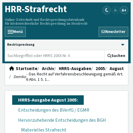
HRR
-Strafrecht
A-
A+
Online-Zeitschrift und Rechtsprechungsdatenbank
für höchstrichterliche Rechtsprechung im Strafrecht
Menü
Newsletter
HRRS durchsuchen
Suchen
Startseite
Archiv
HRRS-Ausgaben
2005
August
- Das Recht auf Verfahrensbe­schleunigung ge­mäß Art.
Demko
6 Abs. 1 S. 1...
HRRS-Ausgabe August 2005:
Entscheidungen des BVerfG / EGMR
Hervorzuhebende Entscheidungen des BGH
Materielles Strafrecht