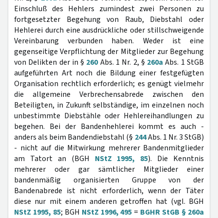
Einschluß des Hehlers zumindest zwei Personen zu
fortgesetzter Begehung von Raub, Diebstahl oder
Hehlerei durch eine ausdrückliche oder stillschweigende
Vereinbarung verbunden haben. Weder ist eine
gegenseitige Verpflichtung der Mitglieder zur Begehung
von Delikten der in §
260
Abs. 1 Nr. 2, §
260a
Abs. 1 StGB
aufgeführten Art noch die Bildung einer festgefügten
Organisation rechtlich erforderlich; es genügt vielmehr
die allgemeine Verbrechensabrede zwischen den
Beteiligten, in Zukunft selbständige, im einzelnen noch
unbestimmte Diebstähle oder Hehlereihandlungen zu
begehen. Bei der Bandenhehlerei kommt es auch -
anders als beim Bandendiebstahl (§
244
Abs. 1 Nr. 3 StGB)
- nicht auf die Mitwirkung mehrerer Bandenmitglieder
am Tatort an (BGH
NStZ 1995, 85
). Die Kenntnis
mehrerer oder gar sämtlicher Mitglieder einer
bandenmäßig organisierten Gruppe von der
Bandenabrede ist nicht erforderlich, wenn der Täter
diese nur mit einem anderen getroffen hat (vgl. BGH
NStZ 1995, 85
; BGH
NStZ 1996, 495
=
BGHR StGB § 260a