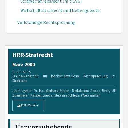
Strafverfahrensrecht (mit GVG)
Wirtschaftsstrafrecht und Nebengebiete
Vollständige Rechtsprechung
HRR-Strafrecht
März 2000
1. Jahrgang
Online-Zeitschrift für höchstrichterliche Rechtsprechung im
Strafrecht
Herausgeber: Dr. h.c. Gerhard Strate · Redaktion: Rocco Beck, Ulf
Buermeyer, Karsten Gaede, Stephan Schlegel (Webmaster)
PDF-Version
Hervorzuhebende