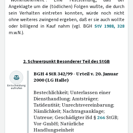
"Wollenselement". Eine Feststellung, daß der
Angeklagte um die (tödlichen) Folgen wußte, die durch
sein Verhalten eintreten konnten, würde noch nicht
ohne weiteres zwingend ergeben, daß er sie auch wollte
oder billigend in Kauf nahm (vgl. BGH
StV 1988, 328
m.w.N.).
2. Schwerpunkt Besonderer Teil des StGB
BGH 4 StR 342/99 - Urteil v. 20. Januar
2000 (LG Halle)
Entscheidung
aufrufen
Bestechlichkeit; Unterlassen einer
Diensthandlung; Amtsträger;
Tatidentität; Unrechtsvereinbarung;
Nämlichkeit; Nachtragsanklage;
Untreue; Geschädigter iSd §
266
StGB;
Vor-GmbH; Natürliche
Handlungseinheit