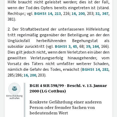
Hilfe braucht nicht geleistet werden; dies ist der Fall,
wenn der Tod des Opfers bereits eingetreten ist (ständ.
Rechtspr.; vgl.
BGHSt 14, 213
, 216;
16, 200
, 203;
32, 367
,
381).
2. Der Straftatbestand der unterlassenen Hilfeleistung
tritt regelmäßig gegenüber der Beteiligung an der den
Unglücksfall herbeiführenden Begehungstat als
subsidiär zurücktritt (vgl.
BGHSt 3, 65
, 68;
39, 164
, 166).
Dies gilt jedoch nicht, wenn dem Verletzten ein über den
gewollten Verletzungserfolg hinausgehender, vom
Vorsatz des Täters nicht umfaßter weiterer Schaden,
nämlich die Gefahr des Todes, erwächst (
BGHSt 14, 282
,
285/286;
16, 200
, 203).
BGH 4 StR 598/99 - Beschl. v. 13. Januar
2000 (LG Cottbus)
Entscheidung
aufrufen
Konkrete Gefährdung einer anderen
Person oder fremder Sachen von
bedeutendem Wert