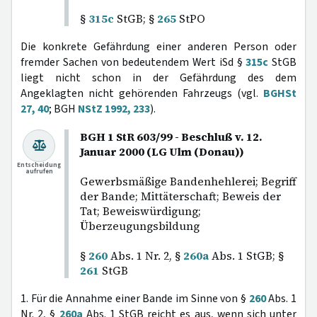
§
315c
StGB; §
265
StPO
Die konkrete Gefährdung einer anderen Person oder
fremder Sachen von bedeutendem Wert iSd §
315c
StGB
liegt nicht schon in der Gefährdung des dem
Angeklagten nicht gehörenden Fahrzeugs (vgl.
BGHSt
27, 40
; BGH
NStZ 1992, 233
).
BGH 1 StR 603/99 - Beschluß v. 12.
Januar 2000 (LG Ulm (Donau))
Entscheidung
aufrufen
Gewerbsmäßige Bandenhehlerei; Begriff
der Bande; Mittäterschaft; Beweis der
Tat; Beweiswürdigung;
Überzeugungsbildung
§
260
Abs. 1 Nr. 2, §
260a
Abs. 1 StGB; §
261
StGB
1. Für die Annahme einer Bande im Sinne von §
260
Abs. 1
Nr. 2, §
260a
Abs. 1 StGB reicht es aus, wenn sich unter