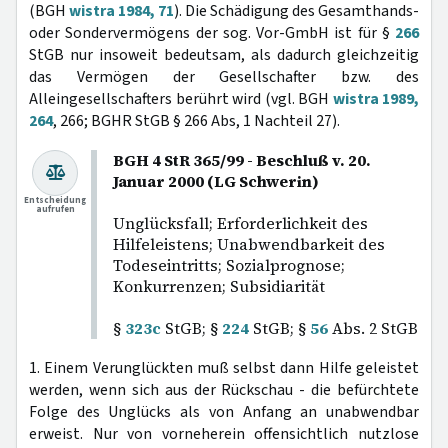
(BGH
wistra 1984, 71
). Die Schädigung des Gesamthands-
oder Sondervermögens der sog. Vor-GmbH ist für §
266
StGB nur insoweit bedeutsam, als dadurch gleichzeitig
das Vermögen der Gesellschafter bzw. des
Alleingesellschafters berührt wird (vgl. BGH
wistra 1989,
264
, 266; BGHR StGB § 266 Abs, 1 Nachteil 27).
BGH 4 StR 365/99 - Beschluß v. 20.
Januar 2000 (LG Schwerin)
Entscheidung
aufrufen
Unglücksfall; Erforderlichkeit des
Hilfeleistens; Unabwendbarkeit des
Todeseintritts; Sozialprognose;
Konkurrenzen; Subsidiarität
§
323c
StGB; §
224
StGB; §
56
Abs. 2 StGB
1. Einem Verunglückten muß selbst dann Hilfe geleistet
werden, wenn sich aus der Rückschau - die befürchtete
Folge des Unglücks als von Anfang an unabwendbar
erweist. Nur von vorneherein offensichtlich nutzlose