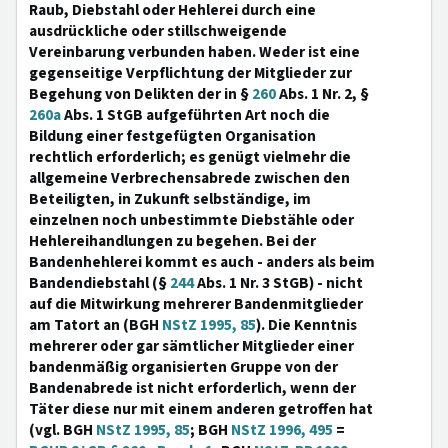
Raub, Diebstahl oder Hehlerei durch eine
ausdrückliche oder stillschweigende
Vereinbarung verbunden haben. Weder ist eine
gegenseitige Verpflichtung der Mitglieder zur
Begehung von Delikten der in §
260
Abs. 1 Nr. 2, §
260a
Abs. 1 StGB aufgeführten Art noch die
Bildung einer festgefügten Organisation
rechtlich erforderlich; es genügt vielmehr die
allgemeine Verbrechensabrede zwischen den
Beteiligten, in Zukunft selbständige, im
einzelnen noch unbestimmte Diebstähle oder
Hehlereihandlungen zu begehen. Bei der
Bandenhehlerei kommt es auch - anders als beim
Bandendiebstahl (§
244
Abs. 1 Nr. 3 StGB) - nicht
auf die Mitwirkung mehrerer Bandenmitglieder
am Tatort an (BGH
NStZ 1995, 85
). Die Kenntnis
mehrerer oder gar sämtlicher Mitglieder einer
bandenmäßig organisierten Gruppe von der
Bandenabrede ist nicht erforderlich, wenn der
Täter diese nur mit einem anderen getroffen hat
(vgl. BGH
NStZ 1995, 85
; BGH
NStZ 1996, 495
=