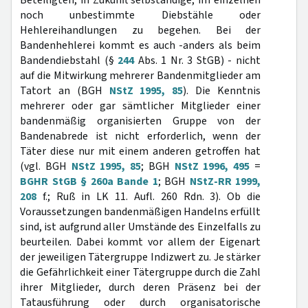
Beteiligten, in Zukunft selbständige, im einzelnen
noch unbestimmte Diebstähle oder
Hehlereihandlungen zu begehen. Bei der
Bandenhehlerei kommt es auch -anders als beim
Bandendiebstahl (§
244
Abs. 1 Nr. 3 StGB) - nicht
auf die Mitwirkung mehrerer Bandenmitglieder am
Tatort an (BGH
NStZ 1995, 85
). Die Kenntnis
mehrerer oder gar sämtlicher Mitglieder einer
bandenmäßig organisierten Gruppe von der
Bandenabrede ist nicht erforderlich, wenn der
Täter diese nur mit einem anderen getroffen hat
(vgl. BGH
NStZ 1995, 85
; BGH
NStZ 1996, 495
=
BGHR StGB § 260a Bande 1
; BGH
NStZ-RR 1999,
208
f.; Ruß in LK 11. Aufl. 260 Rdn. 3). Ob die
Voraussetzungen bandenmäßigen Handelns erfüllt
sind, ist aufgrund aller Umstände des Einzelfalls zu
beurteilen. Dabei kommt vor allem der Eigenart
der jeweiligen Tätergruppe Indizwert zu. Je stärker
die Gefährlichkeit einer Tätergruppe durch die Zahl
ihrer Mitglieder, durch deren Präsenz bei der
Tatausführung oder durch organisatorische