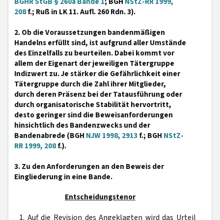
BGHR StGB § 260a Bande 1
; BGH
NStZ-RR 1999,
208
f.; Ruß in LK 11. Aufl. 260 Rdn. 3).
2. Ob die Voraussetzungen bandenmäßigen
Handelns erfüllt sind, ist aufgrund aller Umstände
des Einzelfalls zu beurteilen. Dabei kommt vor
allem der Eigenart der jeweiligen Tätergruppe
Indizwert zu. Je stärker die Gefährlichkeit einer
Tätergruppe durch die Zahl ihrer Mitglieder,
durch deren Präsenz bei der Tatausführung oder
durch organisatorische Stabilität hervortritt,
desto geringer sind die Beweisanforderungen
hinsichtlich des Bandenzwecks und der
Bandenabrede (BGH
NJW 1998, 2913
f.; BGH
NStZ-
RR 1999, 208
f.).
3. Zu den Anforderungen an den Beweis der
Eingliederung in eine Bande.
Entscheidungstenor
1. Auf die Revision des Angeklagten wird das Urteil