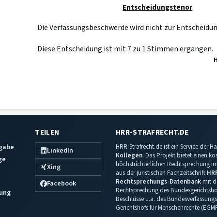
Entscheidungstenor
Die Verfassungsbeschwerde wird nicht zur Entschei
Diese Entscheidung ist mit 7 zu 1 Stimmen ergangen.
TEILEN
HRR-STRAFRECHT.DE
sgabe
HRR-Strafrecht.de ist ein Service der
LinkedIn
Kollegen
. Das Projekt bietet einen k
ge
höchstrichterlichen Rechtsprechung im 
Xing
aus der juristischen Fachzeitschrift
HR
Rechtsprechungs-Datenbank
mit de
Facebook
Rechtsprechung des Bundesgerichtshof
ung
Beschlüsse u.a. des Bundesverfassungs
Gerichtshofs für Menschenrechte (EGM