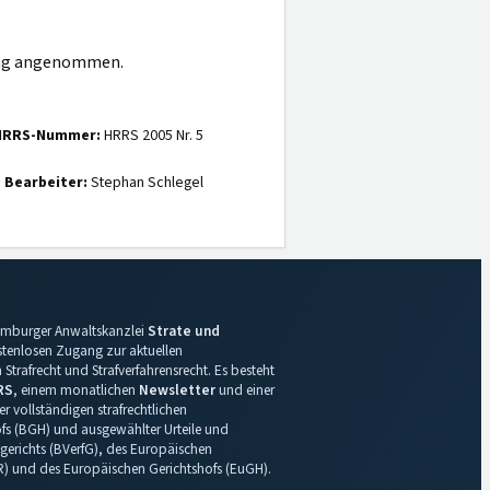
dung angenommen.
HRRS-Nummer:
HRRS 2005 Nr. 5
Bearbeiter:
Stephan Schlegel
 Hamburger Anwaltskanzlei
Strate und
ostenlosen Zugang zur aktuellen
Strafrecht und Strafverfahrensrecht. Es besteht
RS
, einem monatlichen
Newsletter
und einer
r vollständigen strafrechtlichen
s (BGH) und ausgewählter Urteile und
gerichts (BVerfG), des Europäischen
R) und des Europäischen Gerichtshofs (EuGH).