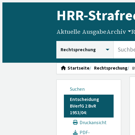
HRR
-Strafre
Aktuelle Ausgabe
Archiv
R
HRRS durchsuchen
Startseite
Rechtsprechung
B
Suchen
Entscheidung
BVerfG 2 BvR
1953/04:
Druckansicht
PDF-