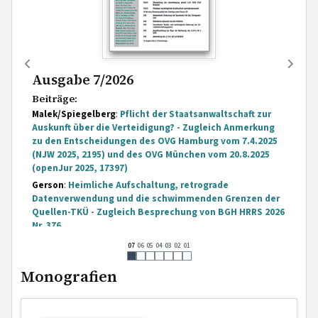
Ausgabe 7/2026
Beiträge:
Malek/Spiegelberg
:
Pflicht der Staatsanwaltschaft zur
Auskunft über die Verteidigung? - Zugleich Anmerkung
zu den Entscheidungen des OVG Hamburg vom 7.4.2025
(NJW 2025, 2195) und des OVG München vom 20.8.2025
(openJur 2025, 17397)
Gerson
:
Heimliche Aufschaltung, retrograde
Datenverwendung und die schwimmenden Grenzen der
Quellen-TKÜ - Zugleich Besprechung von BGH HRRS 2026
Nr. 376
Entscheidungen:
07
06
05
04
03
02
01
[...]
Monografien