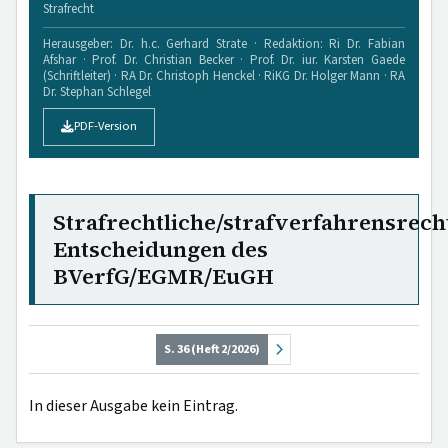
Strafrecht
Herausgeber: Dr. h.c. Gerhard Strate · Redaktion: Ri Dr. Fabian
Afshar · Prof. Dr. Christian Becker · Prof. Dr. iur. Karsten Gaede
(Schriftleiter) · RA Dr. Christoph Henckel · RiKG Dr. Holger Mann · RA
Dr. Stephan Schlegel
PDF-Version
Strafrechtliche/strafverfahrensrech
Entscheidungen des
BVerfG/EGMR/EuGH
S. 36 (Heft 2/2026)
In dieser Ausgabe kein Eintrag.