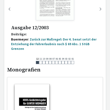
Ausgabe 12/2003
Beiträge:
Buermeyer
:
Zu­rück zur Maßregel: Der 4. Senat setzt der
Entziehung der Fahrerlaubnis nach § 69 Abs. 1 StGB
Grenzen
12
11
10
09
08
07
06
05
04
03
02
01
Monografien