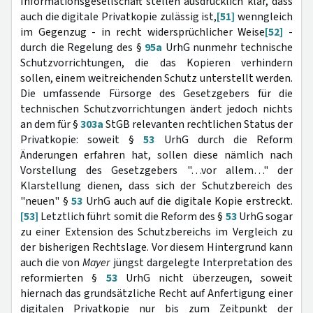
Informationsgesellschaft stellen ausdrücklich klar, dass
auch die digitale Privatkopie zulässig ist,
[51]
wenngleich
im Gegenzug - in recht widersprüchlicher Weise
[52]
-
durch die Regelung des §
95a
UrhG nunmehr technische
Schutzvorrichtungen, die das Kopieren verhindern
sollen, einem weitreichenden Schutz unterstellt werden.
Die umfassende Fürsorge des Gesetzgebers für die
technischen Schutzvorrichtungen ändert jedoch nichts
an dem für §
303a
StGB relevanten rechtlichen Status der
Privatkopie: soweit §
53
UrhG durch die Reform
Änderungen erfahren hat, sollen diese nämlich nach
Vorstellung des Gesetzgebers "…vor allem…" der
Klarstellung dienen, dass sich der Schutzbereich des
"neuen" §
53
UrhG auch auf die digitale Kopie erstreckt.
[53]
Letztlich führt somit die Reform des §
53
UrhG sogar
zu einer Extension des Schutzbereichs im Vergleich zu
der bisherigen Rechtslage. Vor diesem Hintergrund kann
auch die von
Mayer
jüngst dargelegte Interpretation des
reformierten §
53
UrhG nicht überzeugen, soweit
hiernach das grundsätzliche Recht auf Anfertigung einer
digitalen Privatkopie nur bis zum Zeitpunkt der