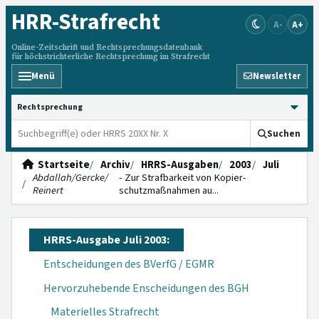
HRR
-Strafrecht
A-
A+
Online-Zeitschrift und Rechtsprechungsdatenbank
für höchstrichterliche Rechtsprechung im Strafrecht
Menü
Newsletter
HRRS durchsuchen
Suchen
Startseite
Archiv
HRRS-Ausgaben
2003
Juli
Abdallah/Gercke/
- Zur Straf­barkeit von Kopier­
Reinert
schutzmaßnahmen au...
HRRS-Ausgabe Juli 2003:
Entscheidungen des BVerfG / EGMR
Hervorzuhebende Enscheidungen des BGH
Materielles Strafrecht