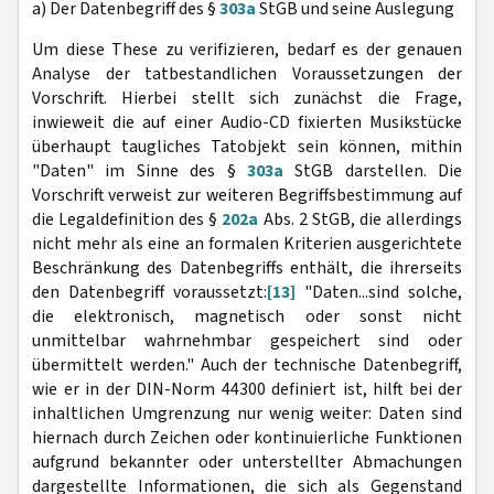
a) Der Datenbegriff des §
303a
StGB und seine Auslegung
Um diese These zu verifizieren, bedarf es der genauen
Analyse der tatbestandlichen Voraussetzungen der
Vorschrift. Hierbei stellt sich zunächst die Frage,
inwieweit die auf einer Audio-CD fixierten Musikstücke
überhaupt taugliches Tatobjekt sein können, mithin
"Daten" im Sinne des §
303a
StGB darstellen. Die
Vorschrift verweist zur weiteren Begriffsbestimmung auf
die Legaldefinition des §
202a
Abs. 2 StGB, die allerdings
nicht mehr als eine an formalen Kriterien ausgerichtete
Beschränkung des Datenbegriffs enthält, die ihrerseits
den Datenbegriff voraussetzt:
[13]
"Daten...sind solche,
die elektronisch, magnetisch oder sonst nicht
unmittelbar wahrnehmbar gespeichert sind oder
übermittelt werden." Auch der technische Datenbegriff,
wie er in der DIN-Norm 44300 definiert ist, hilft bei der
inhaltlichen Umgrenzung nur wenig weiter: Daten sind
hiernach durch Zeichen oder kontinuierliche Funktionen
aufgrund bekannter oder unterstellter Abmachungen
dargestellte Informationen, die sich als Gegenstand