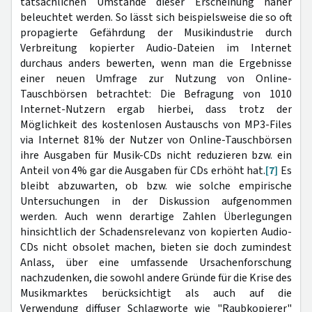
tatsächlichen Umstände dieser Erscheinung näher
beleuchtet werden. So lässt sich beispielsweise die so oft
propagierte Gefährdung der Musikindustrie durch
Verbreitung kopierter Audio-Dateien im Internet
durchaus anders bewerten, wenn man die Ergebnisse
einer neuen Umfrage zur Nutzung von Online-
Tauschbörsen betrachtet: Die Befragung von 1010
Internet-Nutzern ergab hierbei, dass trotz der
Möglichkeit des kostenlosen Austauschs von MP3-Files
via Internet 81% der Nutzer von Online-Tauschbörsen
ihre Ausgaben für Musik-CDs nicht reduzieren bzw. ein
Anteil von 4% gar die Ausgaben für CDs erhöht hat.
[7]
Es
bleibt abzuwarten, ob bzw. wie solche empirische
Untersuchungen in der Diskussion aufgenommen
werden. Auch wenn derartige Zahlen Überlegungen
hinsichtlich der Schadensrelevanz von kopierten Audio-
CDs nicht obsolet machen, bieten sie doch zumindest
Anlass, über eine umfassende Ursachenforschung
nachzudenken, die sowohl andere Gründe für die Krise des
Musikmarktes berücksichtigt als auch auf die
Verwendung diffuser Schlagworte wie "Raubkopierer"