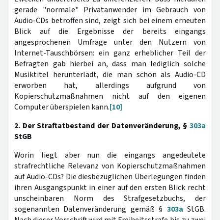
gerade "normale" Privatanwender im Gebrauch von
Audio-CDs betroffen sind, zeigt sich bei einem erneuten
Blick auf die Ergebnisse der bereits eingangs
angesprochenen Umfrage unter den Nutzern von
Internet-Tauschbörsen: ein ganz erheblicher Teil der
Befragten gab hierbei an, dass man lediglich solche
Musiktitel herunterlädt, die man schon als Audio-CD
erworben hat, allerdings aufgrund von
Kopierschutzmaßnahmen nicht auf den eigenen
Computer überspielen kann.
[10]
2. Der Straftatbestand der Datenveränderung, §
303a
StGB
Worin liegt aber nun die eingangs angedeutete
strafrechtliche Relevanz von Kopierschutzmaßnahmen
auf Audio-CDs? Die diesbezüglichen Überlegungen finden
ihren Ausgangspunkt in einer auf den ersten Blick recht
unscheinbaren Norm des Strafgesetzbuchs, der
sogenannten Datenveränderung gemäß §
303a
StGB.
Nach dieser Vorschrift wird mit Freiheitsstrafe bis zu zwei