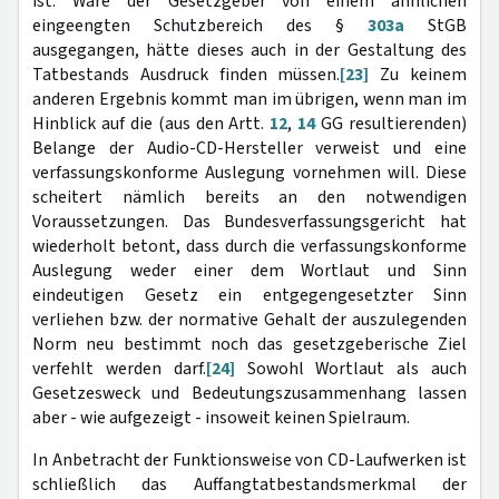
ist. Wäre der Gesetzgeber von einem ähnlichen
eingeengten Schutzbereich des §
303a
StGB
ausgegangen, hätte dieses auch in der Gestaltung des
Tatbestands Ausdruck finden müssen.
[23]
Zu keinem
anderen Ergebnis kommt man im übrigen, wenn man im
Hinblick auf die (aus den Artt.
12
,
14
GG resultierenden)
Belange der Audio-CD-Hersteller verweist und eine
verfassungskonforme Auslegung vornehmen will. Diese
scheitert nämlich bereits an den notwendigen
Voraussetzungen. Das Bundesverfassungsgericht hat
wiederholt betont, dass durch die verfassungskonforme
Auslegung weder einer dem Wortlaut und Sinn
eindeutigen Gesetz ein entgegengesetzter Sinn
verliehen bzw. der normative Gehalt der auszulegenden
Norm neu bestimmt noch das gesetzgeberische Ziel
verfehlt werden darf.
[24]
Sowohl Wortlaut als auch
Gesetzesweck und Bedeutungszusammenhang lassen
aber - wie aufgezeigt - insoweit keinen Spielraum.
In Anbetracht der Funktionsweise von CD-Laufwerken ist
schließlich das Auffangtatbestandsmerkmal der