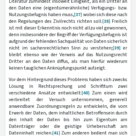
Literatur zumindest insoweit Einigkeit, als ein Dritter an
den Daten eine (eigentümerähnliche) Verfügungs- bzw.
Nutzungsbefugnis haben muss,
[37]
wobei sich diese nach
den Regelungen des Zivilrechts richten soll.
[38]
Freilich
ist mit dieser Erkenntnis noch nicht allzu viel gewonnen,
denn insbesondere der Begriff der Verfügungsbefugnis ist
aufgrund der fehlenden Sachqualität von Daten sicherlich
nicht im sachenrechtlichen Sinn zu verstehen;
[39]
er
bleibt ebenso wie der Verweis auf das Nutzungsrecht
Dritter an den Daten diffus, als man hierfür wiederum
keinen tauglichen Anknüpfungspunkt aufzeigt.
Vor dem Hintergrund dieses Problems haben sich zwecks
Lösung in Rechtsprechung und Schrifttum zwei
verschiedene Ansätze entwickelt:
[40]
Zum einen wird
verbreitet der Versuch unternommen, generell
anwendbare Zuordnungsregeln zu entwickeln, die vom
Erwerb der Daten, dem inhaltlichen Betroffensein durch
den Inhalt der Daten bis hin zum Eigentum am
Datenträger oder die geistige Urheberschaft am
Dateninhalt reichen.
[41]
Zum anderen bedient man sich