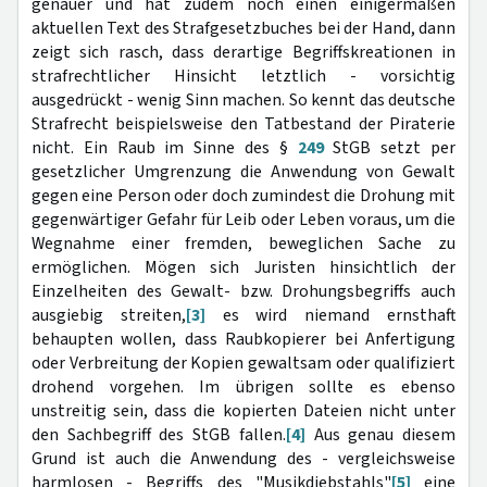
genauer und hat zudem noch einen einigermaßen
aktuellen Text des Strafgesetzbuches bei der Hand, dann
zeigt sich rasch, dass derartige Begriffskreationen in
strafrechtlicher Hinsicht letztlich - vorsichtig
ausgedrückt - wenig Sinn machen. So kennt das deutsche
Strafrecht beispielsweise den Tatbestand der Piraterie
nicht. Ein Raub im Sinne des §
249
StGB setzt per
gesetzlicher Umgrenzung die Anwendung von Gewalt
gegen eine Person oder doch zumindest die Drohung mit
gegenwärtiger Gefahr für Leib oder Leben voraus, um die
Wegnahme einer fremden, beweglichen Sache zu
ermöglichen. Mögen sich Juristen hinsichtlich der
Einzelheiten des Gewalt- bzw. Drohungsbegriffs auch
ausgiebig streiten,
[3]
es wird niemand ernsthaft
behaupten wollen, dass Raubkopierer bei Anfertigung
oder Verbreitung der Kopien gewaltsam oder qualifiziert
drohend vorgehen. Im übrigen sollte es ebenso
unstreitig sein, dass die kopierten Dateien nicht unter
den Sachbegriff des StGB fallen.
[4]
Aus genau diesem
Grund ist auch die Anwendung des - vergleichsweise
harmlosen - Begriffs des "Musikdiebstahls"
[5]
eine