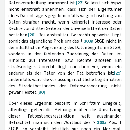
Datenverarbeitung immanent ist.
[27]
So lässt sich bspw.
nicht ernsthaft annehmen, dass sich der Eigentümer
eines Datenträgers gegebenenfalls wegen Löschung von
Daten strafbar macht, wenn keinerlei Interesse oder
Rechte von dritter Seite an der Unversehrtheit der Daten
bestehen.
[28]
Bei abstrakter Betrachtungsweise liegt
somit das eigentliche Problem des §
303a
StGB nicht in
der inhaltlichen Abgrenzung des Datenbegriffs im StGB,
sondern in der fehlenden Zuordnung der Daten im
Hinblick auf Interessen bzw. Rechte anderer. Ein
strafwürdiges Unrecht liegt nur dann vor, wenn ein
anderer als der Täter von der Tat betroffen ist;
[29]
andernfalls wäre die verfassungsrechtliche Legitimation
des Straftatbestandes der Datenveränderung nicht
gewährleistet.
[30]
Über dieses Ergebnis besteht im Schrifttum Einigkeit,
allerdings gehen die Meinungen über die Umsetzung
dieser Tatbestandsrestriktion weit auseinander.
Betrachtet man sich den Wortlaut des §
303a
Abs. 1
StGB, so verbleibt letztlich nur noch ein Merkmal,