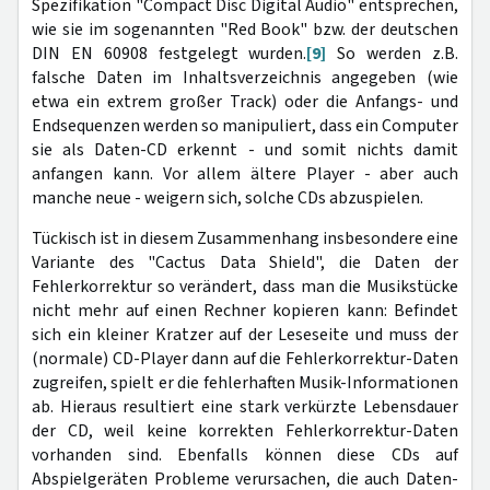
Spezifikation "Compact Disc Digital Audio" entsprechen,
wie sie im sogenannten "Red Book" bzw. der deutschen
DIN EN 60908 festgelegt wurden.
[9]
So werden z.B.
falsche Daten im Inhaltsverzeichnis angegeben (wie
etwa ein extrem großer Track) oder die Anfangs- und
Endsequenzen werden so manipuliert, dass ein Computer
sie als Daten-CD erkennt - und somit nichts damit
anfangen kann. Vor allem ältere Player - aber auch
manche neue - weigern sich, solche CDs abzuspielen.
Tückisch ist in diesem Zusammenhang insbesondere eine
Variante des "Cactus Data Shield", die Daten der
Fehlerkorrektur so verändert, dass man die Musikstücke
nicht mehr auf einen Rechner kopieren kann: Befindet
sich ein kleiner Kratzer auf der Leseseite und muss der
(normale) CD-Player dann auf die Fehlerkorrektur-Daten
zugreifen, spielt er die fehlerhaften Musik-Informationen
ab. Hieraus resultiert eine stark verkürzte Lebensdauer
der CD, weil keine korrekten Fehlerkorrektur-Daten
vorhanden sind. Ebenfalls können diese CDs auf
Abspielgeräten Probleme verursachen, die auch Daten-