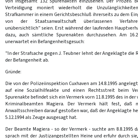
von insgesamt 132 Spurenakten einzusehen. Der Prozeß be
Verteidigung moniert wiederholt die Unzulänglichkeit
Strafkammer in einem Gerichtsbeschluß ihrerseits zu dem Eing
von der Staatsanwaltschaft überlassenen Verfahr
unübersichtlich" seien. Erst während der laufenden Hauptver
dazu, auch sämtliche Spurenakten durchzusehen. Am 16.2.
unerwartet ein Befangenheitsgesuch:
"In der Strafsache gegen J. Teubner lehnt der Angeklagte die 
der Befangenheit ab.
Gründe:
Die von der Polizeiinspektion Cuxhaven am 14.8.1995 angeleg
auf eine Sozialhilfeakte und einen Rechtsstreit beim Ve
Spurenakte befindet sich ein Vermerk vorn 11.8.1995 des in de
Kriminalbeamten Magiera. Der Vermerk hält fest, daß m
Anwaltsschreiben darauf gestoßen war, daß der Angeklagte h
5.12.1994 als Zeuge ausgesagt hat.
Der Beamte Magiera - so der Vermerk - suchte am 8.8.1995 da
sprach mit der Justizangestellten Heine und erfuhr durch si