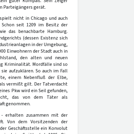
 kein guter Kompaß. Sein Zeiger
en Parteigängers gerät.
spielt nicht in Chicago und auch
. Schon seit 1209 im Besitz der
 wie das benachbarte Hamburg.
ndgerichts (dessen Existenz sich
dustrieanlagen in der Umgebung,
000 Einwohnern der Stadt auch in
ohlstand, den alten und neuen
 Kriminalität. Mordfälle sind so
sie aufzuklären. So auch im Fall
ste, einem Nebenfluß der Elbe,
s vermißt gilt. Der Tatverdacht
eines Pkw wird ein Seil gefunden,
icht, das von dem Täter als
haft genommen.
er - erhalten zusammen mit der
aft. Von dem Vorsitzenden der
er Geschäftsstelle ein Konvolut