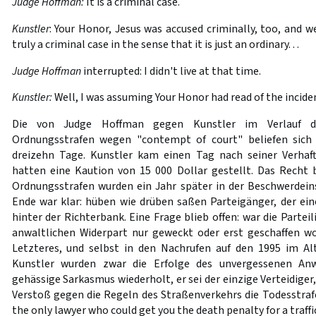
Judge Hoffman:
It is a criminal case.
Kunstler
: Your Honor, Jesus was accused criminally, too, and 
truly a criminal case in the sense that it is just an ordinary. . .
Judge Hoffman
interrupted: I didn't live at that time.
Kunstler:
Well, I was assuming Your Honor had read of the incide
Die von Judge Hoffman gegen Kunstler im Verlauf d
Ordnungsstrafen wegen "contempt of court" beliefen sich
dreizehn Tage. Kunstler kam einen Tag nach seiner Verhaft
hatten eine Kaution von 15 000 Dollar gestellt. Das Recht b
Ordnungsstrafen wurden ein Jahr später in der Beschwerdei
Ende war klar: hüben wie drüben saßen Parteigänger, der eine
hinter der Richterbank. Eine Frage blieb offen: war die Parteil
anwaltlichen Widerpart nur geweckt oder erst geschaffen 
Letzteres, und selbst in den Nachrufen auf den 1995 im Al
Kunstler wurden zwar die Erfolge des unvergessenen Anw
gehässige Sarkasmus wiederholt, er sei der einzige Verteidige
Verstoß gegen die Regeln des Straßenverkehrs die Todesstra
the only lawyer who could get you the death penalty for a traffic