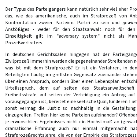
Der Typus des Parteigängers kann natürlich sehr viel eher Pro
das, wie das amerikanische, auch im Strafprozeß von Anb
Konfrontation zweier Parteien. Partei zu sein und
gewinn
Anstößiges - weder für den Staatsanwalt noch für den V
Einseitigkeit gilt im "adversary system" nicht als Ma
Prozeßvertreters.
In deutschen Gerichtssälen hingegen hat der Parteigänge
Zivilprozeß immerhin werden die gegeneinander Streitenden n
was ist mit dem Strafprozeß? Er ist ein Verfahren, in de
Beteiligten häufig im grellsten Gegensatz zueinander stehen
über einen Anspruch, sondern über einen Lebensplan entschi
Urteilsspruch, dem auf seiten des Staatsanwaltschaf
Freiheitsstrafe, auf seiten der Verteidigung ein Antrag au
vorausgegangen ist, bereitet eine seelische Qual, für deren Tief
sonst vermag die Justiz so nachhaltig in die Gestaltun
einzugreifen. Treffen hier keine Parteien aufeinander? Offenb
je erwünschten Ergebnisses nicht ein Höchstmaß an (gewachs
dramatische Erfahrung auch nur einmal mitgemacht hat
Strafprozeßrechtslehre, die von der Empirie des Strafprozesse