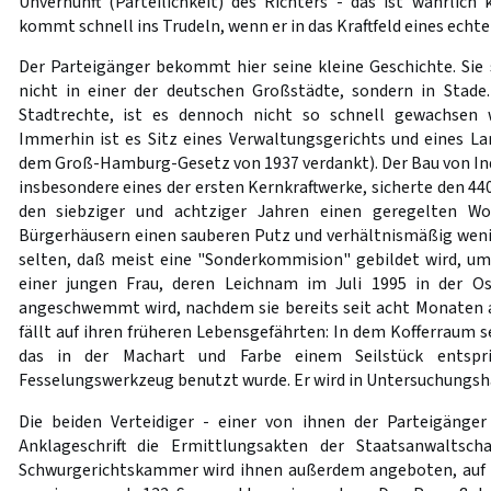
Unvernunft (Parteilichkeit) des Richters - das ist wahrlich
kommt schnell ins Trudeln, wenn er in das Kraftfeld eines echt
Der Parteigänger bekommt hier seine kleine Geschichte. Sie 
nicht in einer der deutschen Großstädte, sondern in Stade
Stadtrechte, ist es dennoch nicht so schnell gewachsen
Immerhin ist es Sitz eines Verwaltungsgerichts und eines La
dem Groß-Hamburg-Gesetz von 1937 verdankt). Der Bau von In
insbesondere eines der ersten Kernkraftwerke, sicherte den 44
den siebziger und achtziger Jahren einen geregelten W
Bürgerhäusern einen sauberen Putz und verhältnismäßig wenig
selten, daß meist eine "Sonderkommision" gebildet wird, um 
einer jungen Frau, deren Leichnam im Juli 1995 in der O
angeschwemmt wird, nachdem sie bereits seit acht Monaten al
fällt auf ihren früheren Lebensgefährten: In dem Kofferraum s
das in der Machart und Farbe einem Seilstück entspr
Fesselungswerkzeug benutzt wurde. Er wird in Untersuchungs
Die beiden Verteidiger - einer von ihnen der Parteigäng
Anklageschrift die Ermittlungsakten der Staatsanwaltsch
Schwurgerichtskammer wird ihnen außerdem angeboten, auf d