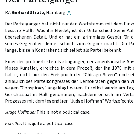
RA
Gerhard Strate
, Hamburg
[*]
Der Parteigänger hat nicht nur den Wortstamm mit dem Einzel
bessere Hälfte. Was ihn kleidet, ist der Unterschied. Seine A
übersehenen Detail. Und er hat ein grimmiges Gespür für di
seines Gegenüber, den er schnell zum Gegner macht. Der Pa
lange, bis sein Kontrahent sich selbst als Partei bekennt.
Einer der profiliertesten Parteigänger, der amerikanische Anw
Moses Kunstler, erreichte in dem Prozeß, der ihn 1970 mi
hatte, nicht nur den Freispruch der "Chicago Seven" und se
anläßlich des Parteikongresses der Demokraten gegen den V
wegen "Conspiracy" angeklagt waren. Er selbst wurde am Tag
Gerichtssaal in Haft genommen, nachdem er sich im Verla
Prozesses mit dem legendären "Judge Hoffman" Wortgefechte fo
Judge Hoffman:
This is not a political case.
Kunstler:
It is quite a political case.