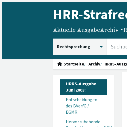
HRR
-Strafre
Aktuelle Ausgabe
Archiv
R
HRRS durchsuchen
Startseite
Archiv
HRRS-Ausg
HRRS-Ausgabe
Juni 2003:
Entscheidungen
des BVerfG /
EGMR
Hervorzuhebende