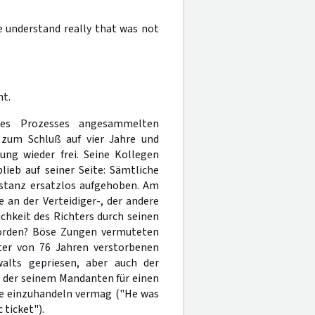
we understand really that was not
nt.
es Prozesses angesammelten
 zum Schluß auf vier Jahre und
ung wieder frei. Seine Kollegen
lieb auf seiner Seite: Sämtliche
nstanz ersatzlos aufgehoben. Am
 an der Verteidiger-, der andere
ichkeit des Richters durch seinen
worden? Böse Zungen vermuteten
ter von 76 Jahren verstorbenen
alts gepriesen, aber auch der
r, der seinem Mandanten für einen
fe einzuhandeln vermag ("He was
 ticket").