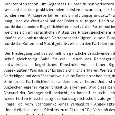
Jahrzehnten schon - im Gegensatz zu ihren frühen Vertretern
versucht sie, den praktizierenden Juristen einzureden, der S
sondern ein "Anklageverfahren mit Ermittlungsgrundsatz" (
mag). Und die Wortwahl hat der Doktrin zu folgen. Der frivo
wurde durch andere Begrifflichkeiten ersetzt: die Partei muti
welches sich im sprachlichen Alltag des Prozeßgeschehens a
mußte, ein konturenloser "Verfahrensbeteiligter" zu sein. Durch
wurde das Rollen- und Machtgefälle zwischen den Parteien spr
Der Niedergang und das schließlich gänzliche Verschwinden d
schuf gleichzeitig Bahn für ein - durch das Reichsgeri
entwickeltes - begriffliches Konstrukt von seltener Big
Angeklagten". Was das ist? Es läßt sich nicht erklären. Wer al
Verteidiger und dem Staatsanwalt keine Parteien sehen darf, der
Sinn für die Parteilichkeit der anderen zu verlieren. Und erst
Anzeichen eigener Parteilichkeit zu erkennen. Wird diese be
Vorwurf der Befangenheit bedacht, so handelt es sich - ei
wiederholten Entscheidung des Bundesgerichtshofs zufolge "be
Frage, ob vom Standpunkt eines
vernünftigen
Angeklagten
Unparteilichkeit eines Richters zu mißtrauen." Die Vernunft de