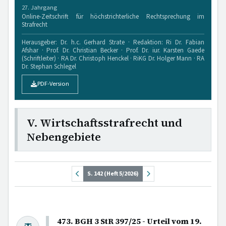
27. Jahrgang
Online-Zeitschrift für höchstrichterliche Rechtsprechung im
Strafrecht
Herausgeber: Dr. h.c. Gerhard Strate · Redaktion: Ri Dr. Fabian
Afshar · Prof. Dr. Christian Becker · Prof. Dr. iur. Karsten Gaede
(Schriftleiter) · RA Dr. Christoph Henckel · RiKG Dr. Holger Mann · RA
Dr. Stephan Schlegel
PDF-Version
V. Wirtschaftsstrafrecht und
Nebengebiete
S. 142 (Heft 5/2026)
473. BGH 3 StR 397/25 - Urteil vom 19.