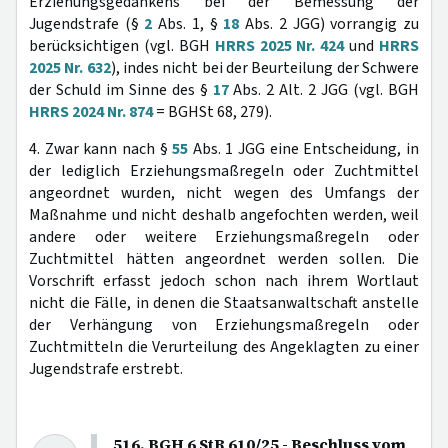
Erziehungsgedankens bei der Bemessung der
Jugendstrafe (§
2
Abs. 1, §
18
Abs. 2 JGG) vorrangig zu
berücksichtigen (vgl. BGH
HRRS 2025 Nr. 424
und
HRRS
2025 Nr. 632
), indes nicht bei der Beurteilung der Schwere
der Schuld im Sinne des §
17
Abs. 2 Alt. 2 JGG (vgl. BGH
HRRS 2024 Nr. 874
= BGHSt 68, 279).
4. Zwar kann nach §
55
Abs. 1 JGG eine Entscheidung, in
der lediglich Erziehungsmaßregeln oder Zuchtmittel
angeordnet wurden, nicht wegen des Umfangs der
Maßnahme und nicht deshalb angefochten werden, weil
andere oder weitere Erziehungsmaßregeln oder
Zuchtmittel hätten angeordnet werden sollen. Die
Vorschrift erfasst jedoch schon nach ihrem Wortlaut
nicht die Fälle, in denen die Staatsanwaltschaft anstelle
der Verhängung von Erziehungsmaßregeln oder
Zuchtmitteln die Verurteilung des Angeklagten zu einer
Jugendstrafe erstrebt.
516. BGH 6 StR 610/25 - Beschluss vom