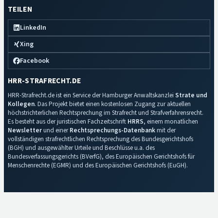
TEILEN
LinkedIn
Xing
Facebook
HRR-STRAFRECHT.DE
HRR-Strafrecht.de ist ein Service der Hamburger Anwaltskanzlei
Strate und
Kollegen
. Das Projekt bietet einen kostenlosen Zugang zur aktuellen
höchstrichterlichen Rechtsprechung im Strafrecht und Strafverfahrensrecht.
Es besteht aus der juristischen Fachzeitschrift
HRRS
, einem monatlichen
Newsletter
und einer
Rechtsprechungs-Datenbank
mit der
vollständigen strafrechtlichen Rechtsprechung des Bundesgerichtshofs
(BGH) und ausgewählter Urteile und Beschlüsse u.a. des
Bundesverfassungsgerichts (BVerfG), des Europäischen Gerichtshofs für
Menschenrechte (EGMR) und des Europäischen Gerichtshofs (EuGH).
Impressum
·
Datenschutz