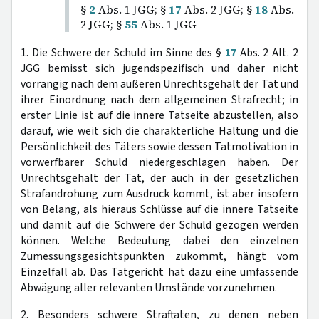
§
2
Abs. 1 JGG; §
17
Abs. 2 JGG; §
18
Abs.
2 JGG; §
55
Abs. 1 JGG
1. Die Schwere der Schuld im Sinne des §
17
Abs. 2 Alt. 2
JGG bemisst sich jugendspezifisch und daher nicht
vorrangig nach dem äußeren Unrechtsgehalt der Tat und
ihrer Einordnung nach dem allgemeinen Strafrecht; in
erster Linie ist auf die innere Tatseite abzustellen, also
darauf, wie weit sich die charakterliche Haltung und die
Persönlichkeit des Täters sowie dessen Tatmotivation in
vorwerfbarer Schuld niedergeschlagen haben. Der
Unrechtsgehalt der Tat, der auch in der gesetzlichen
Strafandrohung zum Ausdruck kommt, ist aber insofern
von Belang, als hieraus Schlüsse auf die innere Tatseite
und damit auf die Schwere der Schuld gezogen werden
können. Welche Bedeutung dabei den einzelnen
Zumessungsgesichtspunkten zukommt, hängt vom
Einzelfall ab. Das Tatgericht hat dazu eine umfassende
Abwägung aller relevanten Umstände vorzunehmen.
2. Besonders schwere Straftaten, zu denen neben