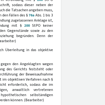
chrift, sodass dieser neben der
uch die Tatsachen angeben muss,
n den Fällen des §
76a
Abs. 1 bis 3
ndlung zugelassenen Anklage ist,
indung mit §
200
StPO keiner
nden Gegenstände sowie zu den
inziehung begründen. Denn der
Bearbeiter)
ch Überleitung in das objektive
ren gegen den Angeklagten wegen
ung des Gerichts feststeht oder
 Durchführung der Beweisaufnahme
t im objektiven Verfahren nach §
ht erforderlich, sodass die im
igen, anwaltlich vertretenen
ypothetischen selbständigen
erden können. (Bearbeiter)