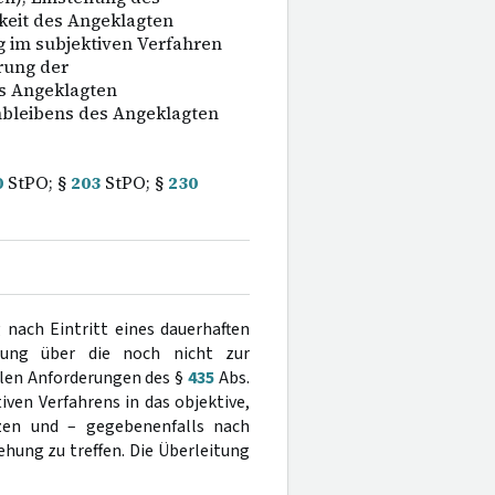
eit des Angeklagten
g im subjektiven Verfahren
rung der
s Angeklagten
nbleibens des Angeklagten
0
StPO; §
203
StPO; §
230
 nach Eintritt eines dauerhaften
idung über die noch nicht zur
len Anforderungen des §
435
Abs.
ven Verfahrens in das objektive,
tzen und – gegebenenfalls nach
hung zu treffen. Die Überleitung