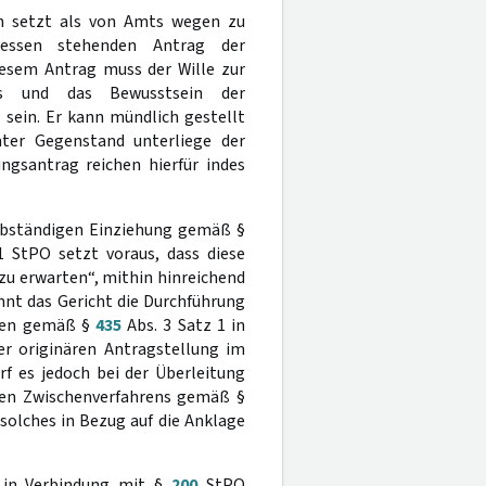
en setzt als von Amts wegen zu
messen stehenden Antrag der
iesem Antrag muss der Wille zur
ens und das Bewusstsein der
sein. Er kann mündlich gestellt
mter Gegenstand unterliege der
ngsantrag reichen hierfür indes
elbständigen Einziehung gemäß §
 StPO setzt voraus, dass diese
zu erwarten“, mithin hinreichend
ehnt das Gericht die Durchführung
hren gemäß §
435
Abs. 3 Satz 1 in
er originären Antragstellung im
rf es jedoch bei der Überleitung
rten Zwischenverfahrens gemäß §
solches in Bezug auf die Anklage
 in Verbindung mit §
200
StPO