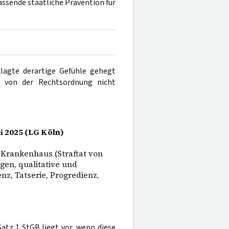
sende staatliche Prävention für
lagte derartige Gefühle gehegt
g von der Rechtsordnung nicht
li 2025 (LG Köln)
 Krankenhaus (Straftat von
en, qualitative und
nz, Tatserie, Progredienz,
atz 1 StGB liegt vor, wenn diese