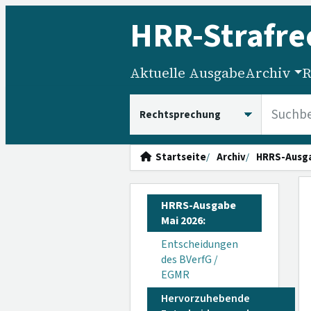
HRR
-Strafre
Aktuelle Ausgabe
Archiv
R
HRRS durchsuchen
Startseite
Archiv
HRRS-Ausg
HRRS-Ausgabe
Mai 2026:
Entscheidungen
des BVerfG /
EGMR
Hervorzuhebende