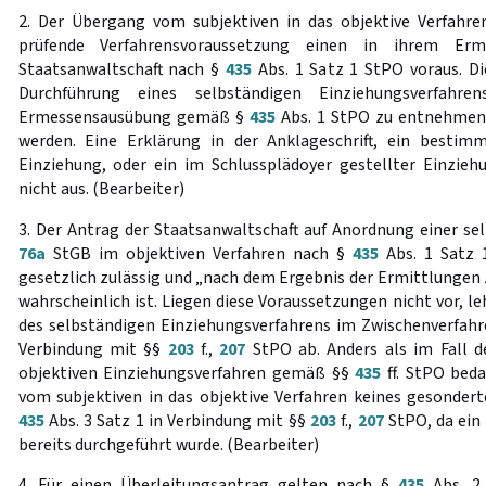
2. Der Übergang vom subjektiven in das objektive Verfahr
prüfende Verfahrensvoraussetzung einen in ihrem Er
Staatsanwaltschaft nach §
435
Abs. 1 Satz 1 StPO voraus. D
Durchführung eines selbständigen Einziehungsverfahr
Ermessensausübung gemäß §
435
Abs. 1 StPO zu entnehmen 
werden. Eine Erklärung in der Anklageschrift, ein bestim
Einziehung, oder ein im Schlussplädoyer gestellter Einziehu
nicht aus. (Bearbeiter)
3. Der Antrag der Staatsanwaltschaft auf Anordnung einer s
76a
StGB im objektiven Verfahren nach §
435
Abs. 1 Satz 1
gesetzlich zulässig und „nach dem Ergebnis der Ermittlungen 
wahrscheinlich ist. Liegen diese Voraussetzungen nicht vor, l
des selbständigen Einziehungsverfahrens im Zwischenverfa
Verbindung mit §§
203
f.,
207
StPO ab. Anders als im Fall d
objektiven Einziehungsverfahren gemäß §§
435
ff. StPO beda
vom subjektiven in das objektive Verfahren keines gesonde
435
Abs. 3 Satz 1 in Verbindung mit §§
203
f.,
207
StPO, da ein 
bereits durchgeführt wurde. (Bearbeiter)
4. Für einen Überleitungsantrag gelten nach §
435
Abs. 2