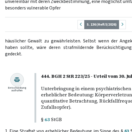
unvereinbar mit deren Zweckbestimmung, eine möglichst umfas
besonders vulnerable Opfer
S. 136 (Heft 5/2026)
häuslicher Gewalt zu gewährleisten. Selbst wenn der Angek
haben sollte, wäre deren strafmildernde Berücksichtigun
gedeckt.
444. BGH 2 StR 223/25 - Urteil vom 30. Ju
Unterbringung in einem psychiatrischen
Entscheidung
aufrufen
erheblicher Bedeutung: Körperverletzung
quantitative Betrachtung, Rückfallfreque
Zufallsopfer).
§
63
StGB
1. Eine Straftat von erheblicher Bedeutung im Sinne des §
63
S