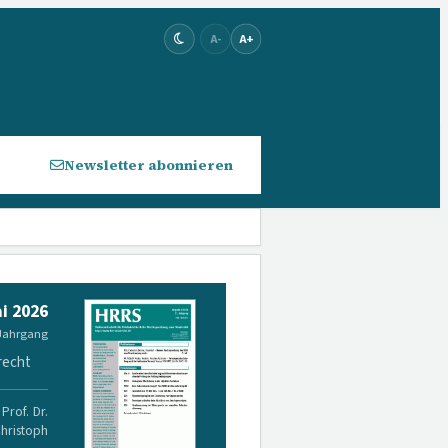
A-
A+
Newsletter abonnieren
i 2026
 Jahrgang
recht
Prof. Dr.
Christoph