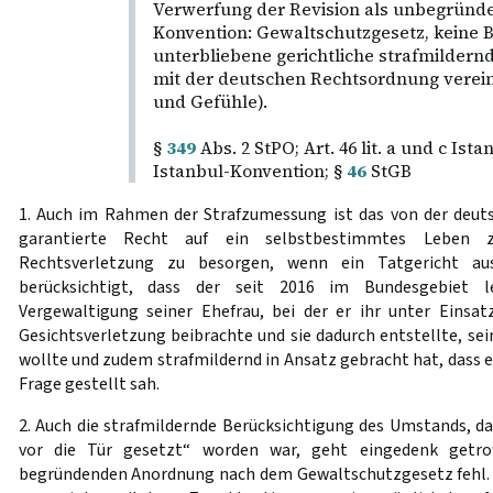
Verwerfung der Revision als unbegründe
Konvention: Gewaltschutzgesetz, keine 
unterbliebene gerichtliche strafmildern
mit der deutschen Rechtsordnung verei
und Gefühle).
§
349
Abs. 2 StPO; Art. 46 lit. a und c Ist
Istanbul-Konvention; §
46
StGB
1. Auch im Rahmen der Strafzumessung ist das von der deu
garantierte Recht auf ein selbstbestimmtes Leben 
Rechtsverletzung zu besorgen, wenn ein Tatgericht ausd
berücksichtigt, dass der seit 2016 im Bundesgebiet 
Vergewaltigung seiner Ehefrau, bei der er ihr unter Einsat
Gesichtsverletzung beibrachte und sie dadurch entstellte, se
wollte und zudem strafmildernd in Ansatz gebracht hat, dass e
Frage gestellt sah.
2. Auch die strafmildernde Berücksichtigung des Umstands, d
vor die Tür gesetzt“ worden war, geht eingedenk getrof
begründenden Anordnung nach dem Gewaltschutzgesetz fehl. Si