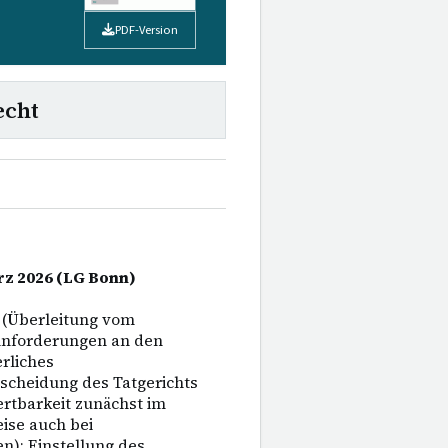
PDF-Version
echt
ärz 2026 (LG Bonn)
 (Überleitung vom
 Anforderungen an den
rliches
scheidung des Tatgerichts
ertbarkeit zunächst im
ise auch bei
n); Einstellung des