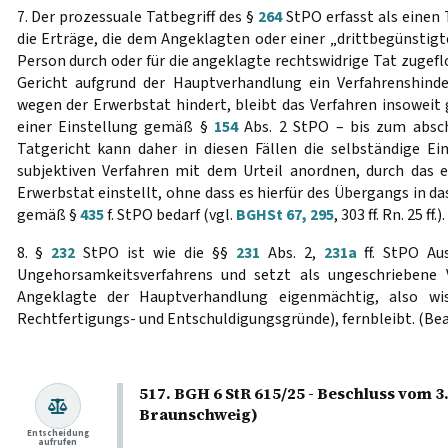
7. Der prozessuale Tatbegriff des §
264
StPO erfasst als einen 
die Erträge, die dem Angeklagten oder einer „drittbegünstigte
Person durch oder für die angeklagte rechtswidrige Tat zugefl
Gericht aufgrund der Hauptverhandlung ein Verfahrenshinder
wegen der Erwerbstat hindert, bleibt das Verfahren insoweit 
einer Einstellung gemäß §
154
Abs. 2 StPO – bis zum absch
Tatgericht kann daher in diesen Fällen die selbständige 
subjektiven Verfahren mit dem Urteil anordnen, durch das es
Erwerbstat einstellt, ohne dass es hierfür des Übergangs in d
gemäß §
435
f. StPO bedarf (vgl.
BGHSt 67, 295
, 303 ff. Rn. 25 ff.
8. §
232
StPO ist wie die §§
231
Abs. 2,
231a
ff. StPO Au
Ungehorsamkeitsverfahrens und setzt als ungeschriebene 
Angeklagte der Hauptverhandlung eigenmächtig, also wis
Rechtfertigungs- und Entschuldigungsgründe), fernbleibt. (Bea
517. BGH 6 StR 615/25 - Beschluss vom 3
Braunschweig)
Entscheidung
aufrufen