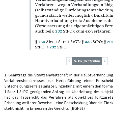
Verfahrens wegen Verhandlungsunfähigk
(selbstständige Einziehungsentscheidun
grundsätzlich weiter möglich); Durchfüh
Hauptverhandlung trotz Ausbleibens de
(Voraussetzung des eigenmächtigen Fer
auch bei §
232
StPO); cum ex-Verfahren.
§
76a
Abs. 1 Satz 1 StGB; §
435
StPO; §
20
StPO; §
232
StPO
S. 135 (Heft 5/2026)
1. Beantragt die Staatsanwaltschaft in der Hauptverhandlung
Verfahrenshindernisses zur Herbeiführung einer Entsche
Entscheidungsreife gelangte Einziehung mit einem den forma
1 Satz 1 StPO genügenden Antrag die Überleitung des subjekti
hat das Tatgericht das Verfahren als objektives fortzuse
Erhebung weiterer Beweise – eine Entscheidung über die Einzie
steht nicht im Ermessen des Gerichts. (BGHSt)