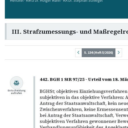
Henckel · RiKG Dr. Holger Mann · RA Dr. Stephan Schlegel
III. Strafzumessungs- und Maßregelr
S. 134 (Heft 5/2026)
442. BGH 1 StR 97/25 - Urteil vom 18. M
BGHSt; objektives Einziehungsverfahren
Entscheidung
aufrufen
subjektiven in das objektive Verfahren:
Antrag der Staatsanwaltschaft, kein neue
Zwischenverfahren, keine Ermessensent
bei Antrag der Staatsanwaltschaft, Verw
subjektiven Verfahren gewonnener Bewe
Verhandlungsunfähigkeit des Angeklagte