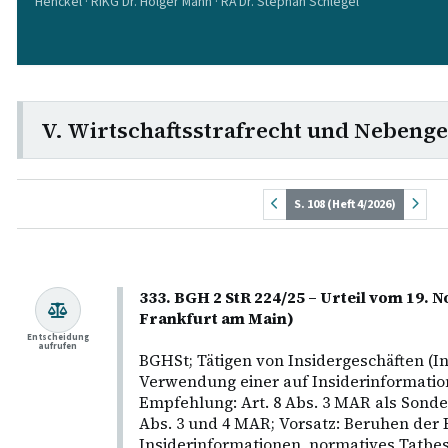
Henckel · RiKG Dr. Holger Mann · RA Dr. Stephan Schlegel
V. Wirtschaftsstrafrecht und Nebenge
S. 108 (Heft 4/2026)
333. BGH 2 StR 224/25 – Urteil vom 19.
Frankfurt am Main)
Entscheidung
aufrufen
BGHSt; Tätigen von Insidergeschäften (I
Verwendung einer auf Insiderinformati
Empfehlung: Art. 8 Abs. 3 MAR als Sonder
Abs. 3 und 4 MAR; Vorsatz: Beruhen der
Insiderinformationen, normatives Tatb