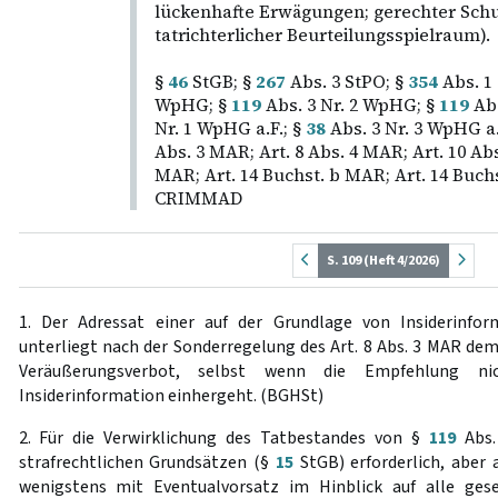
lückenhafte Erwägungen; gerechter Schu
tatrichterlicher Beurteilungsspielraum).
§
46
StGB; §
267
Abs. 3 StPO; §
354
Abs. 1
WpHG; §
119
Abs. 3 Nr. 2 WpHG; §
119
Abs
Nr. 1 WpHG a.F.; §
38
Abs. 3 Nr. 3 WpHG a.F
Abs. 3 MAR; Art. 8 Abs. 4 MAR; Art. 10 Abs
MAR; Art. 14 Buchst. b MAR; Art. 14 Buchs
CRIMMAD
S. 109 (Heft 4/2026)
1. Der Adressat einer auf der Grundlage von Insiderinfo
unterliegt nach der Sonderregelung des Art. 8 Abs. 3 MAR dem
Veräußerungsverbot, selbst wenn die Empfehlung ni
Insiderinformation einhergeht. (BGHSt)
2. Für die Verwirklichung des Tatbestandes von §
119
Abs.
strafrechtlichen Grundsätzen (§
15
StGB) erforderlich, aber 
wenigstens mit Eventualvorsatz im Hinblick auf alle ges