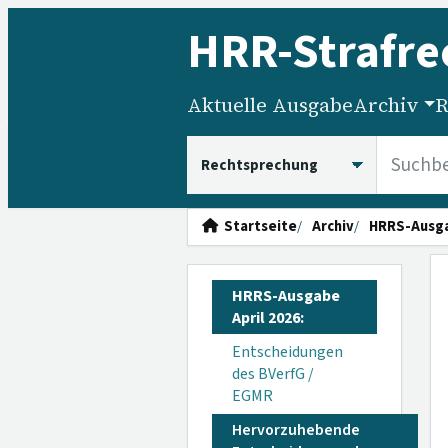
HRR
-Strafre
Aktuelle Ausgabe
Archiv
R
HRRS durchsuchen
Startseite
Archiv
HRRS-Ausg
HRRS-Ausgabe
April 2026:
Entscheidungen
des BVerfG /
EGMR
Hervorzuhebende