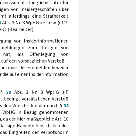
r müssen als taugliche Täter für
igen von Insidergeschäften über
mt allerdings eine Strafbarkeit
8
Abs. 3 Nr. 3 WpHG a.F. bzw. § 119
MAR). (Bearbeiter)
legung von Insiderinformationen
mpfehlungen zum Tätigen von
n hat, als Offenlegung von
 auf den vorsätzlichen Verstoß –
Dabei muss der Empfehlende weder
die auf einer Insiderinformation
s §
38
Abs. 3 Nr. 3 WpHG a.F.
t bedingt vorsätzlichen Verstoß
s den Vorschriften der durch §
38
 3 WpHG in Bezug genommenen
da der hier maßgebliche Art. 10
rlässige Handeln hinsichtlich des
 das Eingreifen der Verbotsnorm