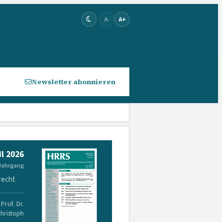
A-
A+
Newsletter abonnieren
il 2026
 Jahrgang
recht
Prof. Dr.
Christoph