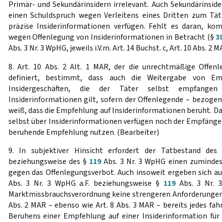
Primär- und Sekundärinsidern irrelevant. Auch Sekundärinside
einen Schuldspruch wegen Verleitens eines Dritten zum Tät
präzise Insiderinformationen verfügen. Fehlt es daran, kom
wegen Offenlegung von Insiderinformationen in Betracht (§
3
Abs. 3 Nr. 3 WpHG, jeweils i.V.m. Art. 14 Buchst. c, Art. 10 Abs. 2 
8. Art. 10 Abs. 2 Alt. 1 MAR, der die unrechtmäßige Offen
definiert, bestimmt, dass auch die Weitergabe von E
Insidergeschäften, die der Täter selbst empfange
Insiderinformationen gilt, sofern der Offenlegende – bezogen
weiß, dass die Empfehlung auf Insiderinformationen beruht. 
selbst über Insiderinformationen verfügen noch der Empfänger 
beruhende Empfehlung nutzen. (Bearbeiter)
9. In subjektiver Hinsicht erfordert der Tatbestand de
beziehungsweise des §
119
Abs. 3 Nr. 3 WpHG einen zumindes
gegen das Offenlegungsverbot. Auch insoweit ergeben sich au
Abs. 3 Nr. 3 WpHG a.F. beziehungsweise §
119
Abs. 3 Nr.
Marktmissbrauchsverordnung keine strengeren Anforderungen, 
Abs. 2 MAR – ebenso wie Art. 8 Abs. 3 MAR – bereits jedes fah
Beruhens einer Empfehlung auf einer Insiderinformation für