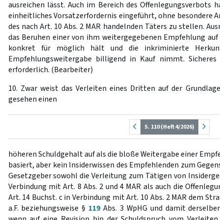
ausreichen lässt. Auch im Bereich des Offenlegungsverbots h
einheitliches Vorsatzerfordernis eingeführt, ohne besondere 
des nach Art. 10 Abs. 2 MAR handelnden Täters zu stellen. Ausr
das Beruhen einer von ihm weitergegebenen Empfehlung auf 
konkret für möglich hält und die inkriminierte Herkun
Empfehlungsweitergabe billigend in Kauf nimmt. Sicheres 
erforderlich. (Bearbeiter)
10. Zwar weist das Verleiten eines Dritten auf der Grundlage
gesehen einen
S. 110 (Heft 4/2026)
höheren Schuldgehalt auf als die bloße Weitergabe einer Empfe
basiert, aber kein Insiderwissen des Empfehlenden zum Gegens
Gesetzgeber sowohl die Verleitung zum Tätigen von Insidergesc
Verbindung mit Art. 8 Abs. 2 und 4 MAR als auch die Offenlegu
Art. 14 Buchst. c in Verbindung mit Art. 10 Abs. 2 MAR dem Str
a.F. beziehungsweise §
119
Abs. 3 WpHG und damit derselben 
wenn auf eine Revision hin der Schuldspruch vom Verleiten