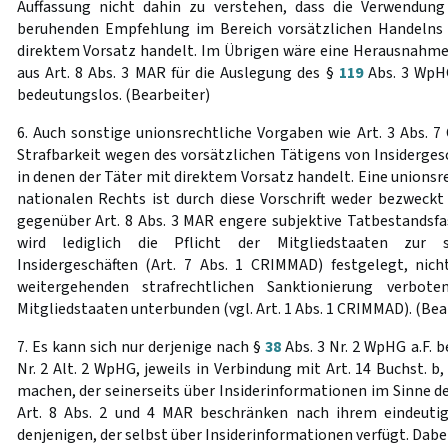
Auffassung nicht dahin zu verstehen, dass die Verwendung 
beruhenden Empfehlung im Bereich vorsätzlichen Handelns v
direktem Vorsatz handelt. Im Übrigen wäre eine Herausnahme
aus Art. 8 Abs. 3 MAR für die Auslegung des §
119
Abs. 3 WpH
bedeutungslos. (Bearbeiter)
6. Auch sonstige unionsrechtliche Vorgaben wie Art. 3 Abs. 7
Strafbarkeit wegen des vorsätzlichen Tätigens von Insidergesc
in denen der Täter mit direktem Vorsatz handelt. Eine unionsr
nationalen Rechts ist durch diese Vorschrift weder bezweckt
gegenüber Art. 8 Abs. 3 MAR engere subjektive Tatbestandsfa
wird lediglich die Pflicht der Mitgliedstaaten zur 
Insidergeschäften (Art. 7 Abs. 1 CRIMMAD) festgelegt, nich
weitergehenden strafrechtlichen Sanktionierung verboten
Mitgliedstaaten unterbunden (vgl. Art. 1 Abs. 1 CRIMMAD). (Bea
7. Es kann sich nur derjenige nach §
38
Abs. 3 Nr. 2 WpHG a.F. 
Nr. 2 Alt. 2 WpHG, jeweils in Verbindung mit Art. 14 Buchst. b,
machen, der seinerseits über Insiderinformationen im Sinne des
Art. 8 Abs. 2 und 4 MAR beschränken nach ihrem eindeutig
denjenigen, der selbst über Insiderinformationen verfügt. Dabe