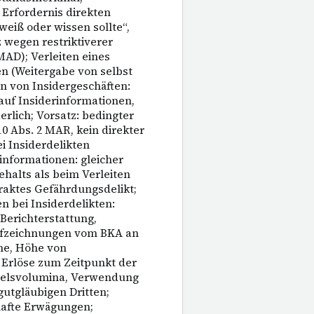
 Erfordernis direkten
„weiß oder wissen sollte“,
 wegen restriktiverer
AD); Verleiten eines
en (Weitergabe von selbst
 von Insidergeschäften:
uf Insiderinformationen,
erlich; Vorsatz: bedingter
0 Abs. 2 MAR, kein direkter
i Insiderdelikten
informationen: gleicher
halts als beim Verleiten
traktes Gefährdungsdelikt;
 bei Insiderdelikten:
erichterstattung,
fzeichnungen vom BKA an
me, Höhe von
e Erlöse zum Zeitpunkt der
ndelsvolumina, Verwendung
utgläubigen Dritten;
rhafte Erwägungen;