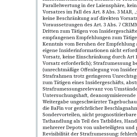
Parallelwertung in der Laiensphäre, kein
Vorsatzes im Fall des Art. 8 Abs. 3 MAR, 
keine Beschränkung auf direkten Vorsatz
Voraussetzungen des Art. 3 Abs. 7 CRIMM
Dritten zum Tätigen von Insidergeschäft
empfangenen Empfehlungen zum Tätigen
Kenntnis vom Beruhen der Empfehlung a
eigene Insiderinformationen nicht erford
Vorsatz, keine Einschränkung durch Art 1
Vorsatz erforderlich); Strafzumessung be
(unrechtmäßige Offenlegung von Insider
Strafrahmen trotz geringeren Unrechtsge
zum Tätigen eines Insidergeschäfts, abs
Strafzumessungsrelevanz von Umständen
Untersuchungshaft, deanonymisierende B
Weitergabe ungeschwärzter Tagebuchau
die BaFin vor gerichtlicher Beschlagnah
Sondervorteilen, nicht prognostizierbar
Tathandlung als Teil des Tatbildes, Ha
mehrerer Depots von unbeteiligten und g
Revisibilität der Strafzumessung: fehle