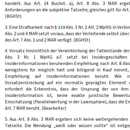
handelt. Aus Art. 14 Buchst. a), Art. 8 Abs. 3 MAR erge
Anforderungen an die subjektive Tatseite; gleiches gilt für Art.
(BGHSt)
3. Eine Strafbarkeit nach §
119
Abs. 3 Nr. 2 Alt. 2 WpHG in Verbin
Abs. 2 und 4 MAR setzt voraus, dass der Verleitende selbst über
des Art. 7 Abs. 1 und 2 MAR verfügt. (BGHSt)
4. Vorsatz hinsichtlich der Verwirklichung der Tatbestände de
Abs. 3 Nr. 1 WpHG a.F. setzt bei Insidergeschäften
Insiderinformationen beruhenden Empfehlung nach Art. 8 Abs.
wenigstens für möglich hält und billigend in Kauf nimmt
Empfehlung auf Insiderinformationen beruht. Wie i
Vorsatzerstreckung auf ein normativ geprägtes Element d
erfordert die Erkenntnis, dass der Ursprung der von ih
Insiderinformation ist, keine exakte juristische Bewert
Einschätzung (Parallelwertung in der Laiensphäre), dass die E
Art. 7 MAR beruht. (Bearbeiter)
5. Aus Art. 8 Abs. 3 MAR ergeben sich keine weitergehenden 
Tatseite. Die Wendung „weiß oder wissen sollte“ ist entge