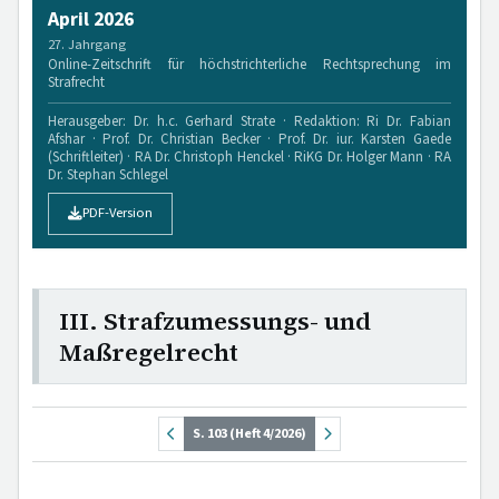
April 2026
27. Jahrgang
Online-Zeitschrift für höchstrichterliche Rechtsprechung im
Strafrecht
Herausgeber: Dr. h.c. Gerhard Strate · Redaktion: Ri Dr. Fabian
Afshar · Prof. Dr. Christian Becker · Prof. Dr. iur. Karsten Gaede
(Schriftleiter) · RA Dr. Christoph Henckel · RiKG Dr. Holger Mann · RA
Dr. Stephan Schlegel
PDF-Version
III. Strafzumessungs- und
Maßregelrecht
S. 103 (Heft 4/2026)