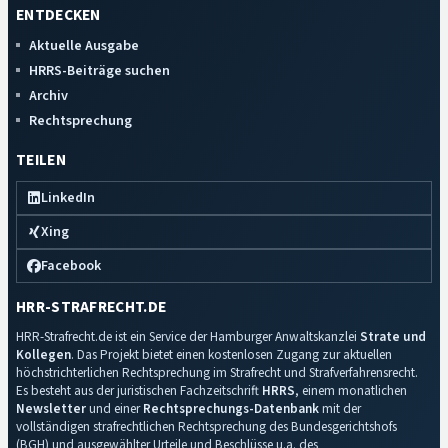
ENTDECKEN
Aktuelle Ausgabe
HRRS-Beiträge suchen
Archiv
Rechtsprechung
TEILEN
LinkedIn
Xing
Facebook
HRR-STRAFRECHT.DE
HRR-Strafrecht.de ist ein Service der Hamburger Anwaltskanzlei
Strate und
Kollegen
. Das Projekt bietet einen kostenlosen Zugang zur aktuellen
höchstrichterlichen Rechtsprechung im Strafrecht und Strafverfahrensrecht.
Es besteht aus der juristischen Fachzeitschrift
HRRS
, einem monatlichen
Newsletter
und einer
Rechtsprechungs-Datenbank
mit der
vollständigen strafrechtlichen Rechtsprechung des Bundesgerichtshofs
(BGH) und ausgewählter Urteile und Beschlüsse u.a. des