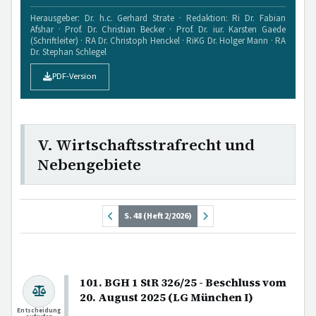
Herausgeber: Dr. h.c. Gerhard Strate · Redaktion: Ri Dr. Fabian
Afshar · Prof. Dr. Christian Becker · Prof. Dr. iur. Karsten Gaede
(Schriftleiter) · RA Dr. Christoph Henckel · RiKG Dr. Holger Mann · RA
Dr. Stephan Schlegel
PDF-Version
V. Wirtschaftsstrafrecht und
Nebengebiete
S. 48 (Heft 2/2026)
101. BGH 1 StR 326/25 - Beschluss vom
20. August 2025 (LG München I)
Entscheidung