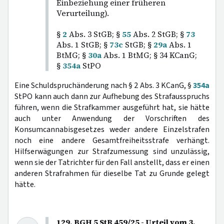
Einbeziehung einer früheren
Verurteilung).
§
2
Abs. 3 StGB; §
55
Abs. 2 StGB; §
73
Abs. 1 StGB; §
73c
StGB; §
29a
Abs. 1
BtMG; §
30a
Abs. 1 BtMG; § 34 KCanG;
§
354a
StPO
Eine Schuldspruchänderung nach § 2 Abs. 3 KCanG, §
354a
StPO kann auch dann zur Aufhebung des Strafausspruchs
führen, wenn die Strafkammer ausgeführt hat, sie hätte
auch unter Anwendung der Vorschriften des
Konsumcannabisgesetzes weder andere Einzelstrafen
noch eine andere Gesamtfreiheitsstrafe verhängt.
Hilfserwägungen zur Strafzumessung sind unzulässig,
wenn sie der Tatrichter für den Fall anstellt, dass er einen
anderen Strafrahmen für dieselbe Tat zu Grunde gelegt
hätte.
129. BGH 5 StR 459/25 - Urteil vom 3.