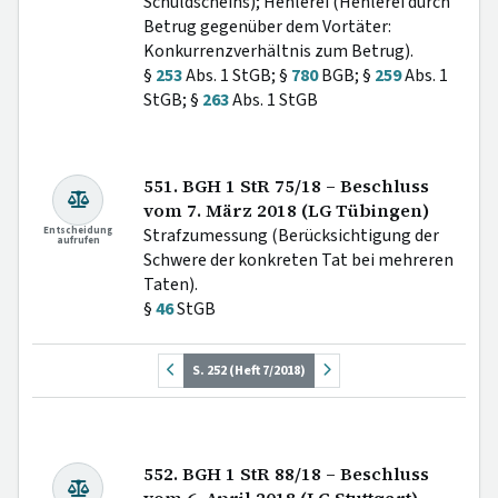
Schuldscheins); Hehlerei (Hehlerei durch
Betrug gegenüber dem Vortäter:
Konkurrenzverhältnis zum Betrug).
§
253
Abs. 1 StGB; §
780
BGB; §
259
Abs. 1
StGB; §
263
Abs. 1 StGB
551. BGH 1 StR 75/18 – Beschluss
vom 7. März 2018 (LG Tübingen)
Entscheidung
Strafzumessung (Berücksichtigung der
aufrufen
Schwere der konkreten Tat bei mehreren
Taten).
§
46
StGB
S. 252 (Heft 7/2018)
552. BGH 1 StR 88/18 – Beschluss