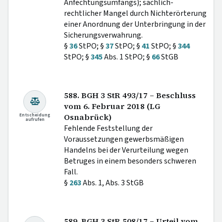
Anfechtungsumfangs); sachlich-
rechtlicher Mangel durch Nichterörterung
einer Anordnung der Unterbringung in der
Sicherungsverwahrung.
§
36
StPO; §
37
StPO; §
41
StPO; §
344
StPO; §
345
Abs. 1 StPO; §
66
StGB
588. BGH 3 StR 493/17 – Beschluss
vom 6. Februar 2018 (LG
Entscheidung
Osnabrück)
aufrufen
Fehlende Feststellung der
Voraussetzungen gewerbsmäßigen
Handelns bei der Verurteilung wegen
Betruges in einem besonders schweren
Fall.
§
263
Abs. 1, Abs. 3 StGB
589. BGH 3 StR 508/17 – Urteil vom