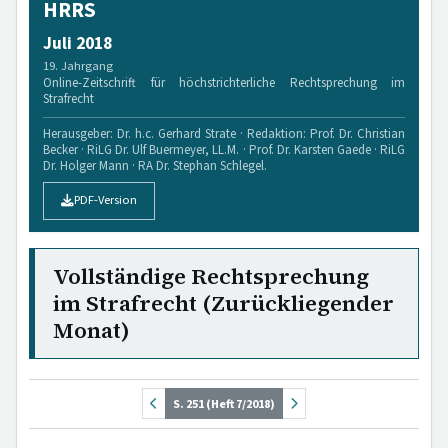
HRRS
Juli 2018
19. Jahrgang
Online-Zeitschrift für höchstrichterliche Rechtsprechung im
Strafrecht
Herausgeber: Dr. h.c. Gerhard Strate · Redaktion: Prof. Dr. Christian
Becker · RiLG Dr. Ulf Buermeyer, LL.M. · Prof. Dr. Karsten Gaede · RiLG
Dr. Holger Mann · RA Dr. Stephan Schlegel.
PDF-Version
Vollständige Rechtsprechung
im Strafrecht (Zurückliegender
Monat)
S. 251 (Heft 7/2018)