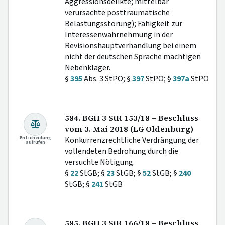
Aggressionsdelikte; mittelbar
verursachte posttraumatische
Belastungsstörung); Fähigkeit zur
Interessenwahrnehmung in der
Revisionshauptverhandlung bei einem
nicht der deutschen Sprache mächtigen
Nebenkläger.
§
395
Abs. 3 StPO; §
397
StPO; §
397a
StPO
584. BGH 3 StR 153/18 – Beschluss
vom 3. Mai 2018 (LG Oldenburg)
Entscheidung
Konkurrenzrechtliche Verdrängung der
aufrufen
vollendeten Bedrohung durch die
versuchte Nötigung.
§
22
StGB; §
23
StGB; §
52
StGB; §
240
StGB; §
241
StGB
585. BGH 3 StR 166/18 – Beschluss