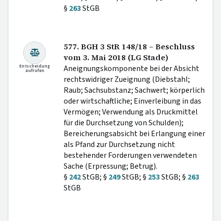
§
263
StGB
577. BGH 3 StR 148/18 – Beschluss
vom 3. Mai 2018 (LG Stade)
Entscheidung
Aneignungskomponente bei der Absicht
aufrufen
rechtswidriger Zueignung (Diebstahl;
Raub; Sachsubstanz; Sachwert; körperlich
oder wirtschaftliche; Einverleibung in das
Vermögen; Verwendung als Druckmittel
für die Durchsetzung von Schulden);
Bereicherungsabsicht bei Erlangung einer
als Pfand zur Durchsetzung nicht
bestehender Forderungen verwendeten
Sache (Erpressung; Betrug).
§
242
StGB; §
249
StGB; §
253
StGB; §
263
StGB