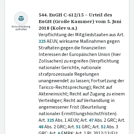
544. EuGH C-612/15 – Urteil des
EuGH (Große Kammer) vom 5. Juni
Entscheidung
2018 (Kolev u.a.)
aufrufen
Verpflichtung der Mitgliedstaaten aus Art.
325
AEUV, wirksame Maßnahmen gegen
Straftaten gegen die finanziellen
Interessen der Europäischen Union (hier
Zollsachen) zu ergreifen (Verpflichtung
nationaler Gerichte, nationale
strafprozessuale Regelungen
unangewendet zu lassen; Fortsetzung der
Taricco-Rechtsprechung); Recht auf
Akteneinsicht; Recht auf Zugang zu einem
Verteidiger; Recht auf Verhandlung in
angemessener Frist (Beurteilung
nationaler Ermittlungshöchstfristen).
Art.
325
Abs. 1 AEUV; Art.
47
Abs. 2 GRC; Art.
48
Abs. 2 GRC; Art.
51
GRC; Art.
52
Abs. 3
GRC; Art.
6
EMRK; Art. 1 RL 2012/13/EU;