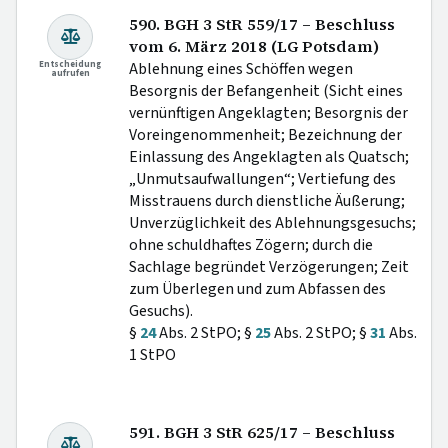
590. BGH 3 StR 559/17 – Beschluss
vom 6. März 2018 (LG Potsdam)
Entscheidung
Ablehnung eines Schöffen wegen
aufrufen
Besorgnis der Befangenheit (Sicht eines
vernünftigen Angeklagten; Besorgnis der
Voreingenommenheit; Bezeichnung der
Einlassung des Angeklagten als Quatsch;
„Unmutsaufwallungen“; Vertiefung des
Misstrauens durch dienstliche Äußerung;
Unverzüglichkeit des Ablehnungsgesuchs;
ohne schuldhaftes Zögern; durch die
Sachlage begründet Verzögerungen; Zeit
zum Überlegen und zum Abfassen des
Gesuchs).
§
24
Abs. 2 StPO; §
25
Abs. 2 StPO; §
31
Abs.
1 StPO
591. BGH 3 StR 625/17 – Beschluss