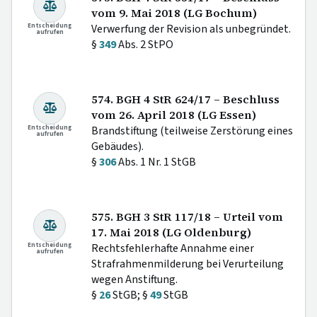
vom 9. Mai 2018 (LG Bochum)
Entscheidung
Verwerfung der Revision als unbegründet.
aufrufen
§
349
Abs. 2 StPO
574. BGH 4 StR 624/17 – Beschluss
vom 26. April 2018 (LG Essen)
Entscheidung
Brandstiftung (teilweise Zerstörung eines
aufrufen
Gebäudes).
§
306
Abs. 1 Nr. 1 StGB
575. BGH 3 StR 117/18 – Urteil vom
17. Mai 2018 (LG Oldenburg)
Entscheidung
Rechtsfehlerhafte Annahme einer
aufrufen
Strafrahmenmilderung bei Verurteilung
wegen Anstiftung.
§
26
StGB; §
49
StGB