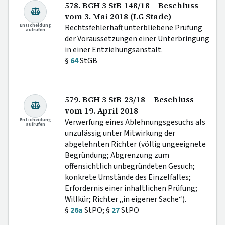
578. BGH 3 StR 148/18 – Beschluss
vom 3. Mai 2018 (LG Stade)
Entscheidung
Rechtsfehlerhaft unterbliebene Prüfung
aufrufen
der Voraussetzungen einer Unterbringung
in einer Entziehungsanstalt.
§
64
StGB
579. BGH 3 StR 23/18 – Beschluss
vom 19. April 2018
Entscheidung
Verwerfung eines Ablehnungsgesuchs als
aufrufen
unzulässig unter Mitwirkung der
abgelehnten Richter (völlig ungeeignete
Begründung; Abgrenzung zum
offensichtlich unbegründeten Gesuch;
konkrete Umstände des Einzelfalles;
Erfordernis einer inhaltlichen Prüfung;
Willkür; Richter „in eigener Sache“).
§
26a
StPO; §
27
StPO