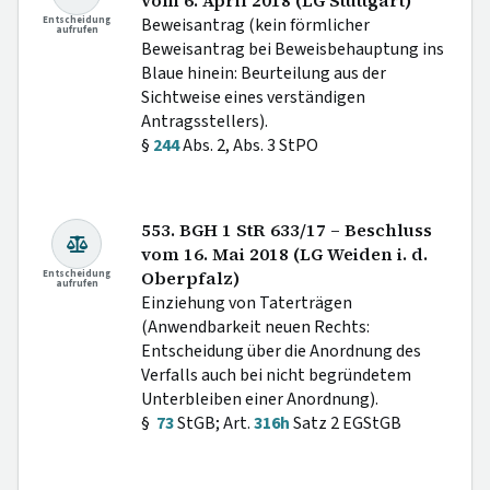
vom 6. April 2018 (LG Stuttgart)
Entscheidung
Beweisantrag (kein förmlicher
aufrufen
Beweisantrag bei Beweisbehauptung ins
Blaue hinein: Beurteilung aus der
Sichtweise eines verständigen
Antragsstellers).
§
244
Abs. 2, Abs. 3 StPO
553. BGH 1 StR 633/17 – Beschluss
vom 16. Mai 2018 (LG Weiden i. d.
Entscheidung
Oberpfalz)
aufrufen
Einziehung von Taterträgen
(Anwendbarkeit neuen Rechts:
Entscheidung über die Anordnung des
Verfalls auch bei nicht begründetem
Unterbleiben einer Anordnung).
§
73
StGB; Art.
316h
Satz 2 EGStGB