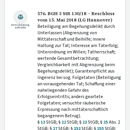
576. BGH 3 StR 130/18 – Beschluss
vom 15. Mai 2018 (LG Hannover)
Entscheidung
Beteiligung am Begehungsdelikt durch
aufrufen
Unterlassen (Abgrenzung von
Mittäterschaft und Beihilfe; innere
Haltung zur Tat; Interesse am Taterfolg;
Unterordnung im Willen; Tatherrschaft;
wertende Gesamtbetrachtung;
Vergleichbarkeit mit Abgrenzung beim
Begehungsdelikt); Garantenpflicht aus
Ingerenz bei sog. Folgetaten (Beteiligung
an vorausgehender Tat; Schaffung einer
naheliegenden Gefahr des
Erfolgseintritts; anders geartete
Folgetaten; versuchte räuberische
Erpressung nach mittäterschaftlich
begangenem Betrug).
§
13
StGB; §
22
StGB; §
23
StGB; §
25
Abs. 2
StGB; §
27
StGB; §
253
StGB; §
255
StGB;