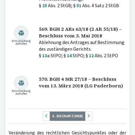
§
25
Abs. 2 StGB; §
51
Abs. 4 Satz 2 StGB
569. BGH 2 ARs 63/18 (2 AR 55/18) –
Beschluss vom 3. Mai 2018
Entscheidung
Ablehnung des Antrages auf Bestimmung
aufrufen
des zuständigen Gerichts.
§
13a
StPO; §
14
StPO; §
12
Abs. 2 StPO
570. BGH 4 StR 27/18 – Beschluss
vom 13. März 2018 (LG Paderborn)
Entscheidung
aufrufen
S. 253 (Heft 7/2018)
Veränderung des rechtlichen Gesichtspunktes oder der