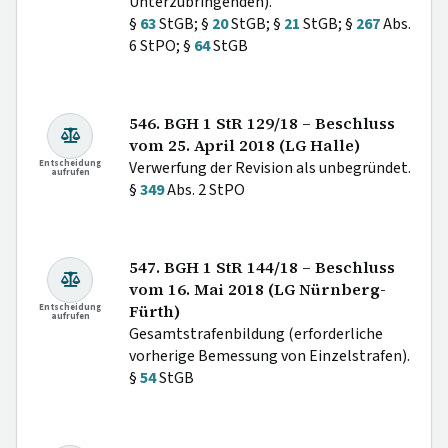
Unterzubringenden).
§
63
StGB; §
20
StGB; §
21
StGB; §
267
Abs.
6 StPO; §
64
StGB
546. BGH 1 StR 129/18 – Beschluss
vom 25. April 2018 (LG Halle)
Entscheidung
Verwerfung der Revision als unbegründet.
aufrufen
§
349
Abs. 2 StPO
547. BGH 1 StR 144/18 – Beschluss
vom 16. Mai 2018 (LG Nürnberg-
Entscheidung
Fürth)
aufrufen
Gesamtstrafenbildung (erforderliche
vorherige Bemessung von Einzelstrafen).
§
54
StGB