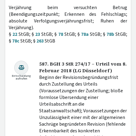
Verjährung beim versuchten Betrug
(Beendigungszeitpunkt; Erkennen des Fehlschlags;
absolute Verfolgungsverjährungsfrist; Ruhen der
Verjährung).
§
22
StGB; §
23
StGB; §
78
StGB; §
78a
StGB; §
78b
StGB;
§
78c
StGB; §
263
StGB
587. BGH 3 StR 274/17 – Urteil vom 8.
Februar 2018 (LG Düsseldorf)
Entscheidung
Beginn der Revisionsbegründungsfrist
aufrufen
durch Zustellung des Urteils
(Voraussetzungen der Zustellung; bloße
formlose Übersendung einer
Urteilsabschrift an die
Staatsanwaltschaft); Voraussetzungen der
Unzulässigkeit einer mit der allgemeinen
Sachrüge begründeten Revision (fehlende
Erkennbarkeit des konkreten