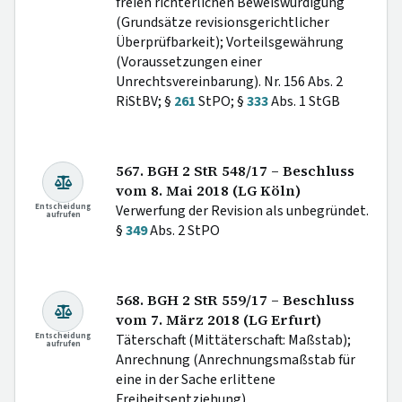
freien richterlichen Beweiswürdigung
(Grundsätze revisionsgerichtlicher
Überprüfbarkeit); Vorteilsgewährung
(Voraussetzungen einer
Unrechtsvereinbarung). Nr. 156 Abs. 2
RiStBV; §
261
StPO; §
333
Abs. 1 StGB
567. BGH 2 StR 548/17 – Beschluss
vom 8. Mai 2018 (LG Köln)
Entscheidung
Verwerfung der Revision als unbegründet.
aufrufen
§
349
Abs. 2 StPO
568. BGH 2 StR 559/17 – Beschluss
vom 7. März 2018 (LG Erfurt)
Entscheidung
Täterschaft (Mittäterschaft: Maßstab);
aufrufen
Anrechnung (Anrechnungsmaßstab für
eine in der Sache erlittene
Freiheitsentziehung).