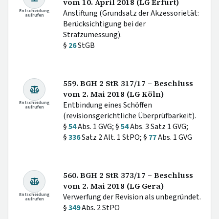
vom 10. April 2018 (LG Erfurt)
Entscheidung
Anstiftung (Grundsatz der Akzessorietät:
aufrufen
Berücksichtigung bei der
Strafzumessung).
§
26
StGB
559. BGH 2 StR 317/17 – Beschluss
vom 2. Mai 2018 (LG Köln)
Entscheidung
Entbindung eines Schöffen
aufrufen
(revisionsgerichtliche Überprüfbarkeit).
§
54
Abs. 1 GVG; §
54
Abs. 3 Satz 1 GVG;
§
336
Satz 2 Alt. 1 StPO; §
77
Abs. 1 GVG
560. BGH 2 StR 373/17 – Beschluss
vom 2. Mai 2018 (LG Gera)
Entscheidung
Verwerfung der Revision als unbegründet.
aufrufen
§
349
Abs. 2 StPO