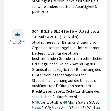
Störungen (Persönlichkeitsstörung als
schwere andere seelische Abartigkeit).
§
20
StGB
564. BGH 2 StR 416/16 – Urteil vom
14. März 2018 (LG Köln)
Entscheidung
Strafzumessung (Berücksichtigung von
aufrufen
Organisationsmängeln in Unternehmen;
Darlegung der für die Strafe
bestimmenden Gründe in den schriftlichen
Urteilsgründen; keine Anwendung der
Grundsätze bezüglich der Bedeutung des
Hinterziehungsbetrages bei der
Steuerhinterziehung auf die Untreue);
Auskünfte und Prüfungen nach dem
Kreditwesengesetz (Schutzrichtung des
staatlichen Auskunftsrechts).
§
46
Abs. 1 StGB; §
46
Abs. 2 Satz 2 StGB;
§
266
StGB; §
267
Abs. 3 Satz 1 StPO; §
44