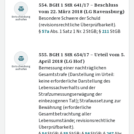
554. BGH 1 StR 641/17 – Beschluss
vom 22. März 2018 (LG Ravensburg)
Entscheidung
Besondere Schwere der Schuld
aufrufen
(revisionsrechtliche Überprüfbarkeit).
§
57a
Abs. 1 Satz 1 Nr. 2 StGB; §
211
StGB
555. BGH 1 StR 654/17 – Urteil vom 5.
April 2018 (LG Hof)
Entscheidung
Bemessung einer nachträglichen
aufrufen
Gesamtstrafe (Darstellung im Urteil:
keine erforderliche Darstellung des
Lebenssachverhalts und der
Strafzumessungserwägung der
einbezogenen Tat); Strafaussetzung zur
Bewährung (erforderliche
Gesamtbetrachtung aller
Lebensumstände; revisionsrechtliche
Überprüfbarkeit).
§
54
StGB; §
55
StGB; §
56
StGB; §
267
Abs.