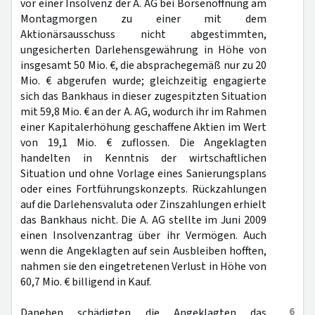
vor einer Insolvenz der A. AG bei Börsenöffnung am
Montagmorgen zu einer mit dem
Aktionärsausschuss nicht abgestimmten,
ungesicherten Darlehensgewährung in Höhe von
insgesamt 50 Mio. €, die absprachegemäß nur zu 20
Mio. € abgerufen wurde; gleichzeitig engagierte
sich das Bankhaus in dieser zugespitzten Situation
mit 59,8 Mio. € an der A. AG, wodurch ihr im Rahmen
einer Kapitalerhöhung geschaffene Aktien im Wert
von 19,1 Mio. € zuflossen. Die Angeklagten
handelten in Kenntnis der wirtschaftlichen
Situation und ohne Vorlage eines Sanierungsplans
oder eines Fortführungskonzepts. Rückzahlungen
auf die Darlehensvaluta oder Zinszahlungen erhielt
das Bankhaus nicht. Die A. AG stellte im Juni 2009
einen Insolvenzantrag über ihr Vermögen. Auch
wenn die Angeklagten auf sein Ausbleiben hofften,
nahmen sie den eingetretenen Verlust in Höhe von
60,7 Mio. € billigend in Kauf.
6
Daneben schädigten die Angeklagten das