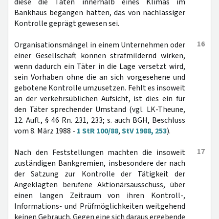
diese die Taten innerhalb eines Klimas im
Bankhaus begangen hätten, das von nachlässiger
Kontrolle geprägt gewesen sei.
16
Organisationsmängel in einem Unternehmen oder
einer Gesellschaft können strafmildernd wirken,
wenn dadurch ein Täter in die Lage versetzt wird,
sein Vorhaben ohne die an sich vorgesehene und
gebotene Kontrolle umzusetzen. Fehlt es insoweit
an der verkehrsüblichen Aufsicht, ist dies ein für
den Täter sprechender Umstand (vgl. LK-Theune,
12. Aufl., § 46 Rn. 231, 233; s. auch BGH, Beschluss
vom 8. März 1988 -
1 StR 100/88
,
StV 1988, 253
).
17
Nach den Feststellungen machten die insoweit
zuständigen Bankgremien, insbesondere der nach
der Satzung zur Kontrolle der Tätigkeit der
Angeklagten berufene Aktionärsausschuss, über
einen langen Zeitraum von ihren Kontroll-,
Informations- und Prüfmöglichkeiten weitgehend
keinen Gebrauch. Gegen eine sich daraus ergebende