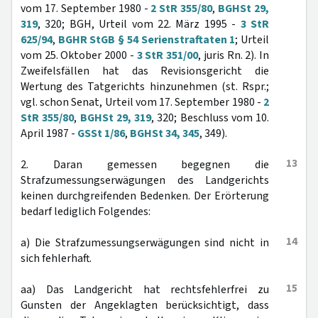
vom 17. September 1980 -
2 StR 355/80
,
BGHSt 29,
319
, 320; BGH, Urteil vom 22. März 1995 -
3 StR
625/94
,
BGHR StGB § 54 Serienstraftaten 1
; Urteil
vom 25. Oktober 2000 -
3 StR 351/00
, juris Rn. 2). In
Zweifelsfällen hat das Revisionsgericht die
Wertung des Tatgerichts hinzunehmen (st. Rspr.;
vgl. schon Senat, Urteil vom 17. September 1980 -
2
StR 355/80
,
BGHSt 29, 319
, 320; Beschluss vom 10.
April 1987 -
GSSt 1/86
,
BGHSt 34, 345
, 349).
13
2. Daran gemessen begegnen die
Strafzumessungserwägungen des Landgerichts
keinen durchgreifenden Bedenken. Der Erörterung
bedarf lediglich Folgendes:
14
a) Die Strafzumessungserwägungen sind nicht in
sich fehlerhaft.
15
aa) Das Landgericht hat rechtsfehlerfrei zu
Gunsten der Angeklagten berücksichtigt, dass