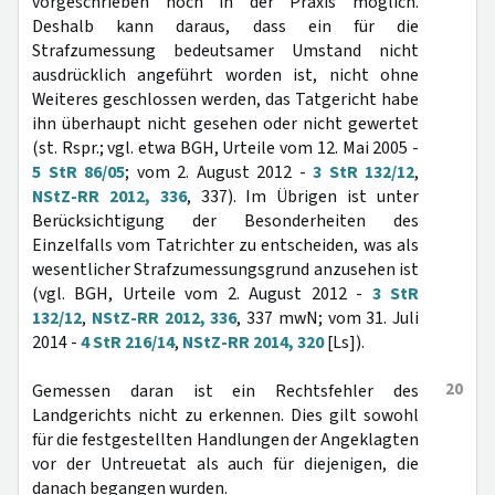
vorgeschrieben noch in der Praxis möglich.
Deshalb kann daraus, dass ein für die
Strafzumessung bedeutsamer Umstand nicht
ausdrücklich angeführt worden ist, nicht ohne
Weiteres geschlossen werden, das Tatgericht habe
ihn überhaupt nicht gesehen oder nicht gewertet
(st. Rspr.; vgl. etwa BGH, Urteile vom 12. Mai 2005 -
5 StR 86/05
; vom 2. August 2012 -
3 StR 132/12
,
NStZ-RR 2012, 336
, 337). Im Übrigen ist unter
Berücksichtigung der Besonderheiten des
Einzelfalls vom Tatrichter zu entscheiden, was als
wesentlicher Strafzumessungsgrund anzusehen ist
(vgl. BGH, Urteile vom 2. August 2012 -
3 StR
132/12
,
NStZ-RR 2012, 336
, 337 mwN; vom 31. Juli
2014 -
4 StR 216/14
,
NStZ-RR 2014, 320
[Ls]).
20
Gemessen daran ist ein Rechtsfehler des
Landgerichts nicht zu erkennen. Dies gilt sowohl
für die festgestellten Handlungen der Angeklagten
vor der Untreuetat als auch für diejenigen, die
danach begangen wurden.