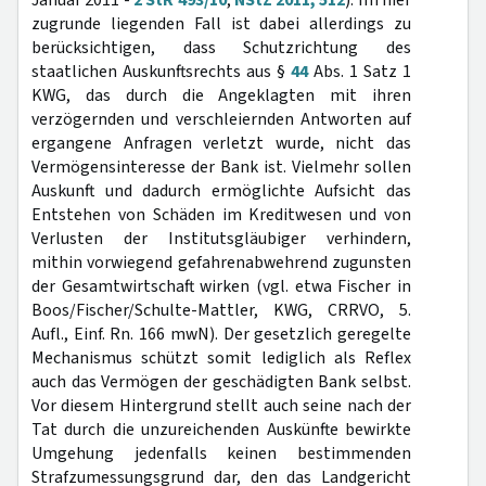
Januar 2011 -
2 StR 493/10
,
NStZ 2011, 512
). Im hier
zugrunde liegenden Fall ist dabei allerdings zu
berücksichtigen, dass Schutzrichtung des
staatlichen Auskunftsrechts aus §
44
Abs. 1 Satz 1
KWG, das durch die Angeklagten mit ihren
verzögernden und verschleiernden Antworten auf
ergangene Anfragen verletzt wurde, nicht das
Vermögensinteresse der Bank ist. Vielmehr sollen
Auskunft und dadurch ermöglichte Aufsicht das
Entstehen von Schäden im Kreditwesen und von
Verlusten der Institutsgläubiger verhindern,
mithin vorwiegend gefahrenabwehrend zugunsten
der Gesamtwirtschaft wirken (vgl. etwa Fischer in
Boos/Fischer/Schulte-Mattler, KWG, CRRVO, 5.
Aufl., Einf. Rn. 166 mwN). Der gesetzlich geregelte
Mechanismus schützt somit lediglich als Reflex
auch das Vermögen der geschädigten Bank selbst.
Vor diesem Hintergrund stellt auch seine nach der
Tat durch die unzureichenden Auskünfte bewirkte
Umgehung jedenfalls keinen bestimmenden
Strafzumessungsgrund dar, den das Landgericht