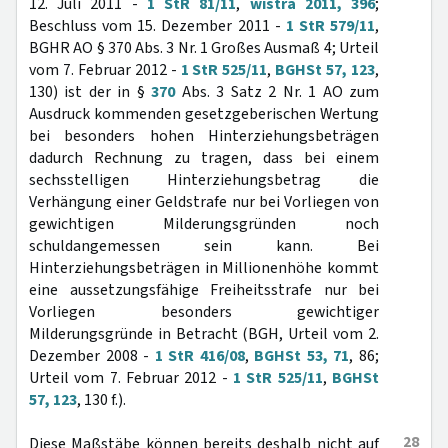
12. Juli 2011 -
1 StR 81/11
,
wistra 2011, 396
;
Beschluss vom 15. Dezember 2011 -
1 StR 579/11
,
BGHR AO § 370 Abs. 3 Nr. 1 Großes Ausmaß 4; Urteil
vom 7. Februar 2012 -
1 StR 525/11
,
BGHSt 57, 123
,
130) ist der in §
370
Abs. 3 Satz 2 Nr. 1 AO zum
Ausdruck kommenden gesetzgeberischen Wertung
bei besonders hohen Hinterziehungsbeträgen
dadurch Rechnung zu tragen, dass bei einem
sechsstelligen Hinterziehungsbetrag die
Verhängung einer Geldstrafe nur bei Vorliegen von
gewichtigen Milderungsgründen noch
schuldangemessen sein kann. Bei
Hinterziehungsbeträgen in Millionenhöhe kommt
eine aussetzungsfähige Freiheitsstrafe nur bei
Vorliegen besonders gewichtiger
Milderungsgründe in Betracht (BGH, Urteil vom 2.
Dezember 2008 -
1 StR 416/08
,
BGHSt 53, 71
, 86;
Urteil vom 7. Februar 2012 -
1 StR 525/11
,
BGHSt
57, 123
, 130 f.).
28
Diese Maßstäbe können bereits deshalb nicht auf