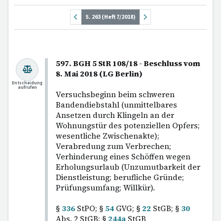
S. 263 (Heft 7/2018)
597. BGH 5 StR 108/18 - Beschluss vom
8. Mai 2018 (LG Berlin)
Entscheidung
aufrufen
Versuchsbeginn beim schweren
Bandendiebstahl (unmittelbares
Ansetzen durch Klingeln an der
Wohnungstür des potenziellen Opfers;
wesentliche Zwischenakte);
Verabredung zum Verbrechen;
Verhinderung eines Schöffen wegen
Erholungsurlaub (Unzumutbarkeit der
Dienstleistung; berufliche Gründe;
Prüfungsumfang; Willkür).
§
336
StPO; §
54
GVG; §
22
StGB; §
30
Abs. 2 StGB; §
244a
StGB