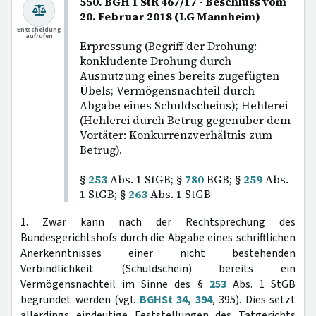
550. BGH 1 StR 467/17 - Beschluss vom
20. Februar 2018 (LG Mannheim)
Entscheidung
aufrufen
Erpressung (Begriff der Drohung:
konkludente Drohung durch
Ausnutzung eines bereits zugefügten
Übels; Vermögensnachteil durch
Abgabe eines Schuldscheins); Hehlerei
(Hehlerei durch Betrug gegenüber dem
Vortäter: Konkurrenzverhältnis zum
Betrug).
§
253
Abs. 1 StGB; §
780
BGB; §
259
Abs.
1 StGB; §
263
Abs. 1 StGB
1. Zwar kann nach der Rechtsprechung des
Bundesgerichtshofs durch die Abgabe eines schriftlichen
Anerkenntnisses einer nicht bestehenden
Verbindlichkeit (Schuldschein) bereits ein
Vermögensnachteil im Sinne des §
253
Abs. 1 StGB
begründet werden (vgl.
BGHSt 34, 394
, 395). Dies setzt
allerdings eindeutige Feststellungen des Tatgerichts