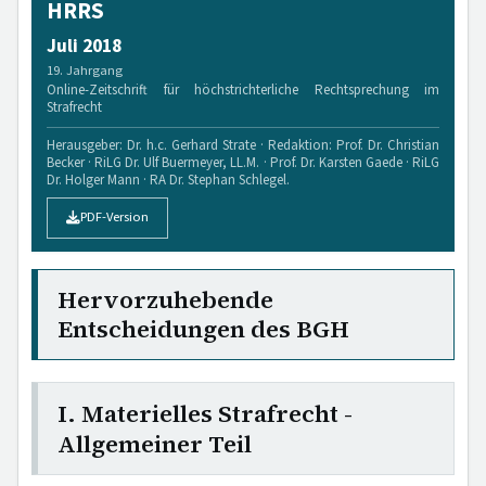
HRRS
Juli 2018
19. Jahrgang
Online-Zeitschrift für höchstrichterliche Rechtsprechung im
Strafrecht
Herausgeber: Dr. h.c. Gerhard Strate · Redaktion: Prof. Dr. Christian
Becker · RiLG Dr. Ulf Buermeyer, LL.M. · Prof. Dr. Karsten Gaede · RiLG
Dr. Holger Mann · RA Dr. Stephan Schlegel.
PDF-Version
Hervorzuhebende
Entscheidungen des BGH
I. Materielles Strafrecht -
Allgemeiner Teil