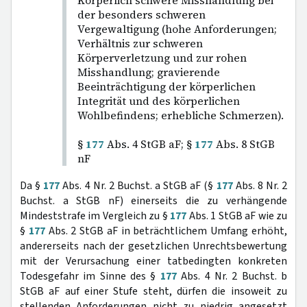
Körperlich schwere Misshandlung bei
der besonders schweren
Vergewaltigung (hohe Anforderungen;
Verhältnis zur schweren
Körperverletzung und zur rohen
Misshandlung; gravierende
Beeinträchtigung der körperlichen
Integrität und des körperlichen
Wohlbefindens; erhebliche Schmerzen).
§
177
Abs. 4 StGB aF; §
177
Abs. 8 StGB
nF
Da §
177
Abs. 4 Nr. 2 Buchst. a StGB aF (§
177
Abs. 8 Nr. 2
Buchst. a StGB nF) einerseits die zu verhängende
Mindeststrafe im Vergleich zu §
177
Abs. 1 StGB aF wie zu
§
177
Abs. 2 StGB aF in beträchtlichem Umfang erhöht,
andererseits nach der gesetzlichen Unrechtsbewertung
mit der Verursachung einer tatbedingten konkreten
Todesgefahr im Sinne des §
177
Abs. 4 Nr. 2 Buchst. b
StGB aF auf einer Stufe steht, dürfen die insoweit zu
stellenden Anforderungen nicht zu niedrig angesetzt