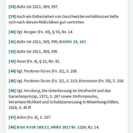
[38]
Bülte
GA 2013, 389, 397.
[39]
Auch ein Einbeziehen von Geschwisterverhältnissen ließe
sich nach diesen Maßstäben gut vertreten.
[40]
Vgl.
Rengier
(Fn. 30), § 50, Rn. 14.
[41]
Bülte
GA 2013, 389, 395;
BGHSt 19, 167
.
[42]
Bülte
GA 2013, 389, 395.
[43]
Roxin
(Fn. 4), § 32, Rn. 42.
[44]
Vgl.
Perdomo-Torres
(Fn. 31), S. 208.
[45]
Vgl.
Perdomo-Torres
(Fn. 31), S. 210;
Brammsen
(Fn. 30), S. 156.
[46]
Vgl.
Herzberg
, Die Unterlassung im Strafrecht und das
Garantenprinzip, 1972, S. 267 sowie
Stefanopoulou
,
Verantwortlichkeit und Schuldzumessung in Mitwirkungsfällen,
2018, S. 45 ff.
[47]
Böhm
(Fn. 8), S. 207.
[48]
BGH 4 StR 169/17
,
HRRS 2017 Nr. 1220
, Rz. 14.