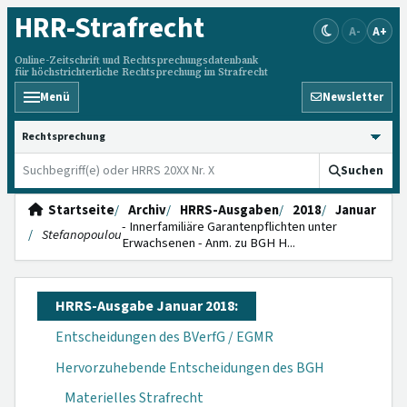
HRR
-Strafrecht
A-
A+
Online-Zeitschrift und Rechtsprechungsdatenbank
für höchstrichterliche Rechtsprechung im Strafrecht
Menü
Newsletter
HRRS durchsuchen
Suchen
Startseite
Archiv
HRRS-Ausgaben
2018
Januar
- Innerfamiliäre Garantenpflichten unter
Stefanopoulou
Erwachsenen - Anm. zu BGH H...
HRRS-Ausgabe Januar 2018:
Entscheidungen des BVerfG / EGMR
Hervorzuhebende Entscheidungen des BGH
Materielles Strafrecht