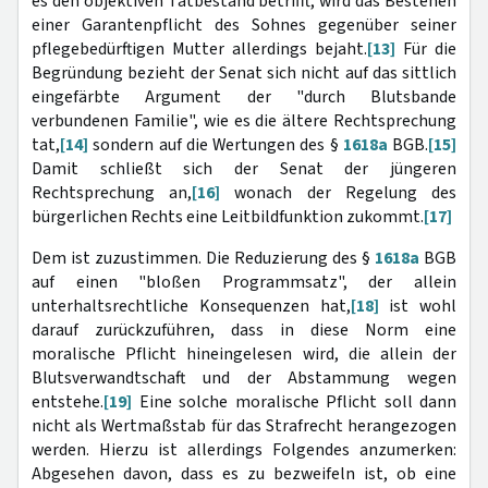
es den objektiven Tatbestand betrifft, wird das Bestehen
einer Garantenpflicht des Sohnes gegenüber seiner
pflegebedürftigen Mutter allerdings bejaht.
[13]
Für die
Begründung bezieht der Senat sich nicht auf das sittlich
eingefärbte Argument der "durch Blutsbande
verbundenen Familie", wie es die ältere Rechtsprechung
tat,
[14]
sondern auf die Wertungen des §
1618a
BGB.
[15]
Damit schließt sich der Senat der jüngeren
Rechtsprechung an,
[16]
wonach der Regelung des
bürgerlichen Rechts eine Leitbildfunktion zukommt.
[17]
Dem ist zuzustimmen. Die Reduzierung des §
1618a
BGB
auf einen "bloßen Programmsatz", der allein
unterhaltsrechtliche Konsequenzen hat,
[18]
ist wohl
darauf zurückzuführen, dass in diese Norm eine
moralische Pflicht hineingelesen wird, die allein der
Blutsverwandtschaft und der Abstammung wegen
entstehe.
[19]
Eine solche moralische Pflicht soll dann
nicht als Wertmaßstab für das Strafrecht herangezogen
werden. Hierzu ist allerdings Folgendes anzumerken:
Abgesehen davon, dass es zu bezweifeln ist, ob eine