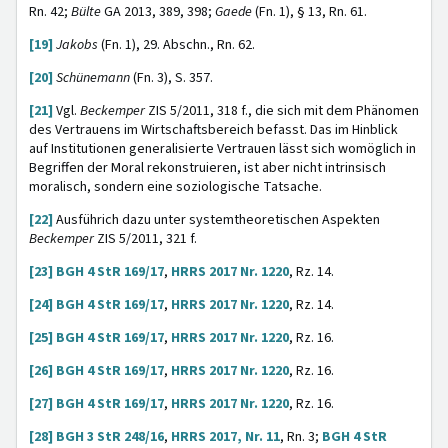
Rn. 42;
Bülte
GA 2013, 389, 398;
Gaede
(Fn. 1), § 13, Rn. 61.
[19]
Jakobs
(Fn. 1), 29. Abschn., Rn. 62.
[20]
Schünemann
(Fn. 3), S. 357.
[21]
Vgl.
Beckemper
ZIS 5/2011, 318 f., die sich mit dem Phänomen
des Vertrauens im Wirtschaftsbereich befasst. Das im Hinblick
auf Institutionen generalisierte Vertrauen lässt sich womöglich in
Begriffen der Moral rekonstruieren, ist aber nicht intrinsisch
moralisch, sondern eine soziologische Tatsache.
[22]
Ausführich dazu unter systemtheoretischen Aspekten
Beckemper
ZIS 5/2011, 321 f.
[23]
BGH 4 StR 169/17
,
HRRS 2017 Nr. 1220
, Rz. 14.
[24]
BGH 4 StR 169/17
,
HRRS 2017 Nr. 1220
, Rz. 14.
[25]
BGH 4 StR 169/17
,
HRRS 2017 Nr. 1220
, Rz. 16.
[26]
BGH 4 StR 169/17
,
HRRS 2017 Nr. 1220
, Rz. 16.
[27]
BGH 4 StR 169/17
,
HRRS 2017 Nr. 1220
, Rz. 16.
[28]
BGH 3 StR 248/16
,
HRRS 2017, Nr. 11
, Rn. 3;
BGH 4 StR