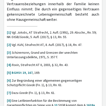
Vertrauensbeziehungen innerhalb der Familie keinen
Einfluss nimmt. Die durch ein gegenseitiges Vertrauen
gekennzeichnete Lebensgemeinschaft besteht auch
ohne Hausgemeinschaft weiter.
[1]
Vgl.
Jakobs
, AT Strafrecht, 2. Aufl. (1991), 29. Abschn., Rn. 59;
NK-StGB/
Gaede
, 5. Aufl. (2017), § 13, Rn. 55.
[2]
Vgl.
Kühl
, Strafrecht AT, 8. Aufl. (2017), § 18, Rn. 47.
[3]
Schünemann
, Grund und Grenzen der unechten
Unterlassungsdelikte, 1971, S. 357 f.
[4]
Roxin
, Strafrecht AT II, 2003, § 32, Rn. 43.
[5]
BGHSt 19, 167
, 169.
[6]
Zur Begründung einer allgemeinen gegenseitigen
Schutzpflicht
Gaede
(Fn. 1), § 13, Rn. 61.
[7]
Dazu
Gaede
(Fn. 1), § 13, Rn. 61.
[8]
Eine Leitlinienfunktion für die Bestimmung von
Garantenpflichten im Sinne von §
13
StGB kommt dem §
1618a