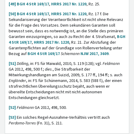
[49]
BGH 4 StR 169/17
,
HRRS 2017 Nr. 1220
, Rz. 25.
[50]
BGH 4 StR 169/17
,
HRRS 2017 Nr. 1220
, Rz. 17 f. Die
Sekundarisierung der Verantwortlichkeit ist nicht ohne Relevanz
für die Frage des Vorsatzes. Dem sekundären Garanten soll
bewusst sein, dass es notwendig ist, an die Stelle des primären
Garanten einzuspringen, so auch zu Recht der 4. Strafsenat,
BGH
4 StR 169/17
,
HRRS 2017 Nr. 1220
, Rz. 21. Zur Abstufung der
Garantenpflichten auf der Grundlage von Rollenverteilung unter
Bezug auf
BGH 4 StR 169/17
Schiemann
NJW 2017, 3609
.
[51]
Dölling
, in: FS für Maiwald, 2010, S. 119 (128); vgl.
Feldmann
GA 2012, 498, 500 f.;
dies
., Die Strafbarkeit der
Mitwirkungshandlungen am Suizid, 2009, S. 177 ff., 194 ff.; s. auch
Engländer
, in: FS für Schünemann, 2014, S. 583 (588 f.), der einen
strafrechtlichen Übereilungsschutz bejaht, auch wenn er
übereilte Entscheidungen nicht mit nicht-autonomen
Entscheidungen gleichsetzt.
[52]
Feldmann
GA 2012, 498, 500.
[53]
Ein solches Regel-Ausnahme-Verhältnis vertritt auch
Perdomo-Torres
(Fn. 31), S. 211.