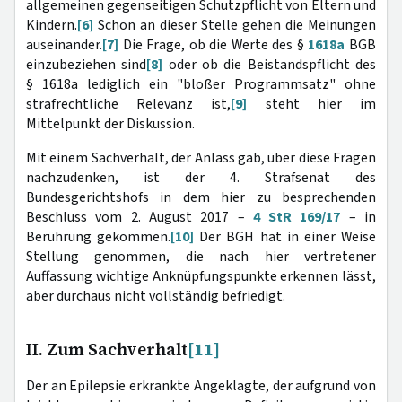
allgemeinen gegenseitigen Schutzpflicht von Eltern und
Kindern.
[6]
Schon an dieser Stelle gehen die Meinungen
auseinander.
[7]
Die Frage, ob die Werte des §
1618a
BGB
einzubeziehen sind
[8]
oder ob die Beistandspflicht des
§ 1618a lediglich ein "bloßer Programmsatz" ohne
strafrechtliche Relevanz ist,
[9]
steht hier im
Mittelpunkt der Diskussion.
Mit einem Sachverhalt, der Anlass gab, über diese Fragen
nachzudenken, ist der 4. Strafsenat des
Bundesgerichtshofs in dem hier zu besprechenden
Beschluss vom 2. August 2017 –
4 StR 169/17
– in
Berührung gekommen.
[10]
Der BGH hat in einer Weise
Stellung genommen, die nach hier vertretener
Auffassung wichtige Anknüpfungspunkte erkennen lässt,
aber durchaus nicht vollständig befriedigt.
II. Zum Sachverhalt
[11]
Der an Epilepsie erkrankte Angeklagte, der aufgrund von