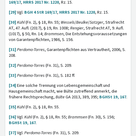
169/17
,
HRRS 2017 Nr. 1220
, Rz. 15.
[29]
Vgl.
BGH 4 StR 169/17
,
HRRS 2017 Nr. 1220
, Rz. 15.
[30]
Kühl
(Fn. 2), § 18, Rn. 55;
Wessels
/
Beulke
/
Satzger
, Strafrecht
AT, 47. Aufl. (2017), § 19, Rn. 1008;
Rengier
, Strafrecht AT, 9. Aufl.
(1017), § 50, Rn. 14;
Brammsen
, Die Entstehungsvoraussetzungen
von Garantenpflichten, 1986, S. 156.
[31]
Perdomo-Torres
, Garantenpflichten aus Vertrautheit, 2006, S.
208.
[32]
Perdomo-Torres
(Fn. 31), S. 209.
[33]
Perdomo-Torres
(Fn. 31), S. 182 ff.
[34]
Eine solche Trennung von Lebensgemeinschaft und
Hausgemeinschaft macht, wie Bülte zutreffend anmerkt, die
frühere Rechtsprechung,
Bülte
GA 2013, 389, 395;
BGHSt 19, 167
.
[35]
Kühl
(Fn. 2), § 18, Rn. 55.
[36]
Vgl.
Kühl
(Fn. 2), § 18, Rn. 55;
Brammsen
(Fn. 30), S. 156;
BGHSt 19, 167
.
[37]
Vgl.
Perdomo-Torres
(Fn. 31), S. 209.