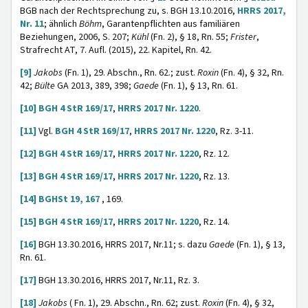
BGB nach der Rechtsprechung zu, s. BGH 13.10.2016,
HRRS 2017,
Nr. 11
; ähnlich
Böhm
, Garantenpflichten aus familiären
Beziehungen, 2006, S. 207;
Kühl
(Fn. 2), § 18, Rn. 55;
Frister
,
Strafrecht AT, 7. Aufl. (2015), 22. Kapitel, Rn. 42.
[9]
Jakobs
(Fn. 1), 29. Abschn., Rn. 62.; zust.
Roxin
(Fn. 4), § 32, Rn.
42;
Bülte
GA 2013, 389, 398;
Gaede
(Fn. 1), § 13, Rn. 61.
[10]
BGH 4 StR 169/17
,
HRRS 2017 Nr. 1220
.
[11]
Vgl.
BGH 4 StR 169/17
,
HRRS 2017 Nr. 1220
, Rz. 3-11.
[12]
BGH 4 StR 169/17
,
HRRS 2017 Nr. 1220
, Rz. 12.
[13]
BGH 4 StR 169/17
,
HRRS 2017 Nr. 1220
, Rz. 13.
[14]
BGHSt 19, 167
, 169.
[15]
BGH 4 StR 169/17
,
HRRS 2017 Nr. 1220
, Rz. 14.
[16]
BGH 13.30.2016, HRRS 2017, Nr.11; s. dazu
Gaede
(Fn. 1), § 13,
Rn. 61.
[17]
BGH 13.30.2016, HRRS 2017, Nr.11, Rz. 3.
[18]
Jakobs
( Fn. 1), 29. Abschn., Rn. 62; zust.
Roxin
(Fn. 4), § 32,