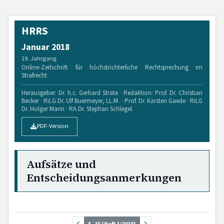
HRRS
Januar 2018
19. Jahrgang
Online-Zeitschrift für höchstrichterliche Rechtsprechung im
Strafrecht
Herausgeber: Dr. h.c. Gerhard Strate · Redaktion: Prof. Dr. Christian
Becker · RiLG Dr. Ulf Buermeyer, LL.M. · Prof. Dr. Karsten Gaede · RiLG
Dr. Holger Mann · RA Dr. Stephan Schlegel.
PDF-Version
Aufsätze und
Entscheidungsanmerkungen