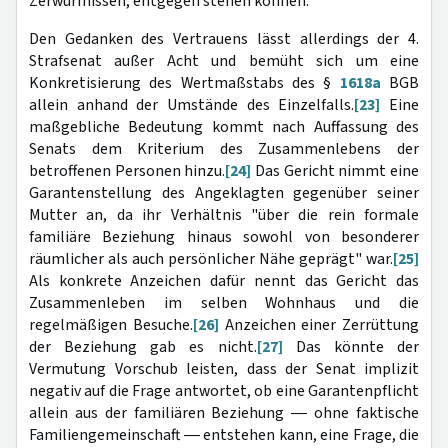
Zerwürfnissen, entgegen stehen können.
Den Gedanken des Vertrauens lässt allerdings der 4.
Strafsenat außer Acht und bemüht sich um eine
Konkretisierung des Wertmaßstabs des §
1618a
BGB
allein anhand der Umstände des Einzelfalls.
[23]
Eine
maßgebliche Bedeutung kommt nach Auffassung des
Senats dem Kriterium des Zusammenlebens der
betroffenen Personen hinzu.
[24]
Das Gericht nimmt eine
Garantenstellung des Angeklagten gegenüber seiner
Mutter an, da ihr Verhältnis "über die rein formale
familiäre Beziehung hinaus sowohl von besonderer
räumlicher als auch persönlicher Nähe geprägt" war.
[25]
Als konkrete Anzeichen dafür nennt das Gericht das
Zusammenleben im selben Wohnhaus und die
regelmäßigen Besuche.
[26]
Anzeichen einer Zerrüttung
der Beziehung gab es nicht.
[27]
Das könnte der
Vermutung Vorschub leisten, dass der Senat implizit
negativ auf die Frage antwortet, ob eine Garantenpflicht
allein aus der familiären Beziehung ― ohne faktische
Familiengemeinschaft ― entstehen kann, eine Frage, die