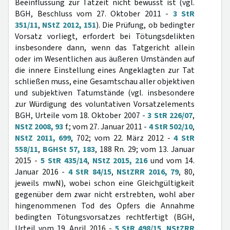
Beeinflussung zur Tatzeit nicht bewusst ist (vgl.
BGH, Beschluss vom 27. Oktober 2011 -
3 StR
351/11
,
NStZ 2012, 151
). Die Prüfung, ob bedingter
Vorsatz vorliegt, erfordert bei Tötungsdelikten
insbesondere dann, wenn das Tatgericht allein
oder im Wesentlichen aus äußeren Umständen auf
die innere Einstellung eines Angeklagten zur Tat
schließen muss, eine Gesamtschau aller objektiven
und subjektiven Tatumstände (vgl. insbesondere
zur Würdigung des voluntativen Vorsatzelements
BGH, Urteile vom 18. Oktober 2007 -
3 StR 226/07
,
NStZ 2008, 93
f.; vom 27. Januar 2011 -
4 StR 502/10
,
NStZ 2011, 699
, 702; vom 22. März 2012 -
4 StR
558/11
,
BGHSt 57, 183
, 188 Rn. 29; vom 13. Januar
2015 -
5 StR 435/14
,
NStZ 2015, 216
und vom 14.
Januar 2016 -
4 StR 84/15
,
NStZRR 2016, 79
, 80,
jeweils mwN), wobei schon eine Gleichgültigkeit
gegenüber dem zwar nicht erstrebten, wohl aber
hingenommenen Tod des Opfers die Annahme
bedingten Tötungsvorsatzes rechtfertigt (BGH,
Urteil vom 19. April 2016 -
5 StR 498/15
,
NStZRR