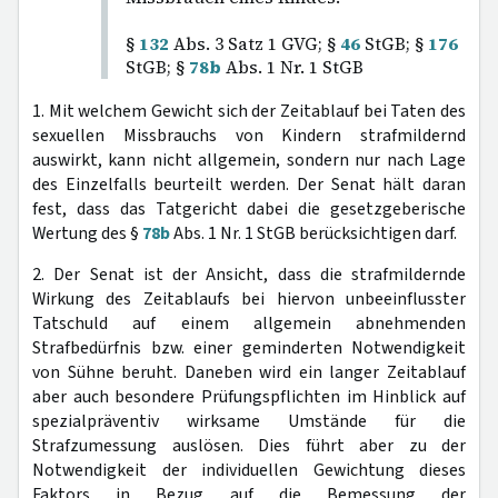
§
132
Abs. 3 Satz 1 GVG; §
46
StGB; §
176
StGB; §
78b
Abs. 1 Nr. 1 StGB
1. Mit welchem Gewicht sich der Zeitablauf bei Taten des
sexuellen Missbrauchs von Kindern strafmildernd
auswirkt, kann nicht allgemein, sondern nur nach Lage
des Einzelfalls beurteilt werden. Der Senat hält daran
fest, dass das Tatgericht dabei die gesetzgeberische
Wertung des §
78b
Abs. 1 Nr. 1 StGB berücksichtigen darf.
2. Der Senat ist der Ansicht, dass die strafmildernde
Wirkung des Zeitablaufs bei hiervon unbeeinflusster
Tatschuld auf einem allgemein abnehmenden
Strafbedürfnis bzw. einer geminderten Notwendigkeit
von Sühne beruht. Daneben wird ein langer Zeitablauf
aber auch besondere Prüfungspflichten im Hinblick auf
spezialpräventiv wirksame Umstände für die
Strafzumessung auslösen. Dies führt aber zu der
Notwendigkeit der individuellen Gewichtung dieses
Faktors in Bezug auf die Bemessung der