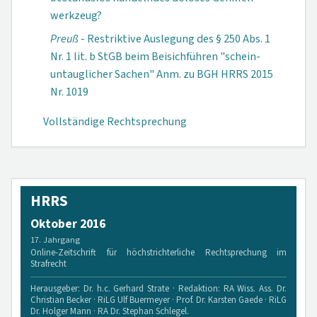
werkzeug?
Preuß
- Restriktive Auslegung des § 250 Abs. 1
Nr. 1 lit. b StGB beim Bei­sich­führen "schein-
untauglicher Sachen" Anm. zu BGH HRRS 2015
Nr. 1019
Vollständige Rechtsprechung
HRRS
Oktober 2016
17. Jahrgang
Online-Zeitschrift für höchstrichterliche Rechtsprechung im
Strafrecht
Herausgeber: Dr. h.c. Gerhard Strate · Redaktion: RA Wiss. Ass. Dr.
Christian Becker · RiLG Ulf Buermeyer · Prof. Dr. Karsten Gaede · RiLG
Dr. Holger Mann · RA Dr. Stephan Schlegel.