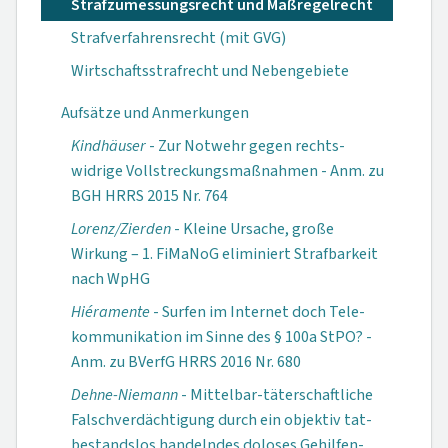
Strafzumessungsrecht und Maßregelrecht
Strafverfahrensrecht (mit GVG)
Wirtschaftsstrafrecht und Nebengebiete
Aufsätze und Anmerkungen
Kindhäuser
- Zur Notwehr gegen rechts­
widrige Vollstreckungs­maßnahmen - Anm. zu
BGH HRRS 2015 Nr. 764
Lorenz/Zierden
- Kleine Ursache, große
Wirkung – 1. FiMaNoG eliminiert Strafbarkeit
nach WpHG
Hiéramente
- Surfen im Internet doch Tele­
kommunikation im Sinne des § 100a StPO? -
Anm. zu BVerfG HRRS 2016 Nr. 680
Dehne-Niemann
- Mittelbar-täter­schaftliche
Falsch­verdächtigung durch ein objektiv tat­
bestands­los handelndes doloses Gehilfen­