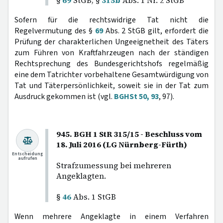
§
69
StGB; §
315b
Abs. 1 Nr. 2 StGB
Sofern für die rechtswidrige Tat nicht die
Regelvermutung des §
69
Abs. 2 StGB gilt, erfordert die
Prüfung der charakterlichen Ungeeignetheit des Täters
zum Führen von Kraftfahrzeugen nach der ständigen
Rechtsprechung des Bundesgerichtshofs regelmäßig
eine dem Tatrichter vorbehaltene Gesamtwürdigung von
Tat und Täterpersönlichkeit, soweit sie in der Tat zum
Ausdruck gekommen ist (vgl.
BGHSt 50, 93
, 97).
945. BGH 1 StR 315/15 - Beschluss vom
18. Juli 2016 (LG Nürnberg-Fürth)
Entscheidung
aufrufen
Strafzumessung bei mehreren
Angeklagten.
§
46
Abs. 1 StGB
Wenn mehrere Angeklagte in einem Verfahren