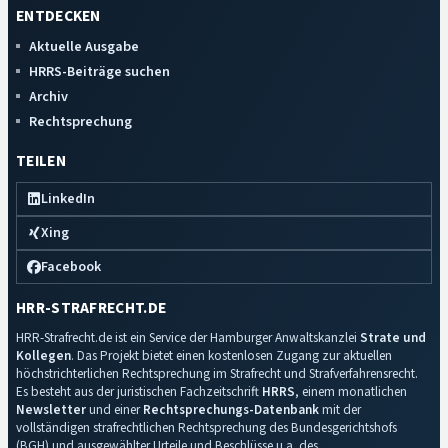
ENTDECKEN
Aktuelle Ausgabe
HRRS-Beiträge suchen
Archiv
Rechtsprechung
TEILEN
LinkedIn
Xing
Facebook
HRR-STRAFRECHT.DE
HRR-Strafrecht.de ist ein Service der Hamburger Anwaltskanzlei
Strate und
Kollegen
. Das Projekt bietet einen kostenlosen Zugang zur aktuellen
höchstrichterlichen Rechtsprechung im Strafrecht und Strafverfahrensrecht.
Es besteht aus der juristischen Fachzeitschrift
HRRS
, einem monatlichen
Newsletter
und einer
Rechtsprechungs-Datenbank
mit der
vollständigen strafrechtlichen Rechtsprechung des Bundesgerichtshofs
(BGH) und ausgewählter Urteile und Beschlüsse u.a. des