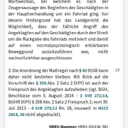
Wortwechsel, bei welchem es nach der
Zeugenaussage des Begleiters des Geschädigten in
der Hauptverhandlung um ein Fahrrad ging. Vor
diesem Hintergrund hat das Landgericht die
Möglichkeit, dass der tätliche Angriff des
Angeklagten auf den Geschädigten durch den Streit
um die Rückgabe des Fahrrads motiviert und damit
auf einen normalpsychologisch erklärbaren
Beweggrund zurückzuführen war, nicht
nachvollziehbar ausgeschlossen.
15
3. Die Anordnung der Maßregel nach §
63
StGB kann
daher nicht bestehen bleiben. Mit Blick auf die
Vorschrift des §
358
Abs. 2 Satz 2 StPO ist auch der
Freispruch des Angeklagten aufzuheben (vgl. BGH,
Beschlüsse vom 5. August 2014 -
3 StR 271/14
,
BGHR StPO § 358 Abs. 2 Satz 2 Freispruch 1; vom 30.
Juli 2013 -
4 StR 275/13
Rn. 18, insoweit in
NStZ
2014, 36
nicht abgedruckt).
HRRS-Nummer:
HRRS 2016 Nr. 981