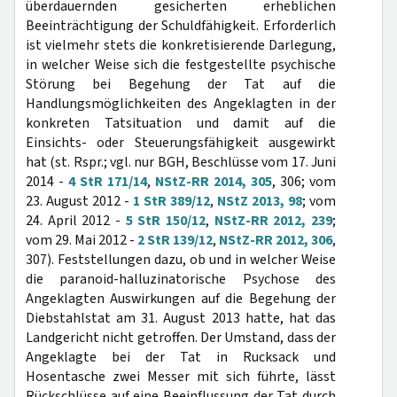
überdauernden gesicherten erheblichen
Beeinträchtigung der Schuldfähigkeit. Erforderlich
ist vielmehr stets die konkretisierende Darlegung,
in welcher Weise sich die festgestellte psychische
Störung bei Begehung der Tat auf die
Handlungsmöglichkeiten des Angeklagten in der
konkreten Tatsituation und damit auf die
Einsichts- oder Steuerungsfähigkeit ausgewirkt
hat (st. Rspr.; vgl. nur BGH, Beschlüsse vom 17. Juni
2014 -
4 StR 171/14
,
NStZ-RR 2014, 305
, 306; vom
23. August 2012 -
1 StR 389/12
,
NStZ 2013, 98
; vom
24. April 2012 -
5 StR 150/12
,
NStZ-RR 2012, 239
;
vom 29. Mai 2012 -
2 StR 139/12
,
NStZ-RR 2012, 306
,
307). Feststellungen dazu, ob und in welcher Weise
die paranoid-halluzinatorische Psychose des
Angeklagten Auswirkungen auf die Begehung der
Diebstahlstat am 31. August 2013 hatte, hat das
Landgericht nicht getroffen. Der Umstand, dass der
Angeklagte bei der Tat in Rucksack und
Hosentasche zwei Messer mit sich führte, lässt
Rückschlüsse auf eine Beeinflussung der Tat durch