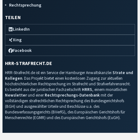
Rechtsprechung
TEILEN
LinkedIn
Xing
Facebook
HRR-STRAFRECHT.DE
HRR-Strafrecht.de ist ein Service der Hamburger Anwaltskanzlei
Strate und
Kollegen
. Das Projekt bietet einen kostenlosen Zugang zur aktuellen
höchstrichterlichen Rechtsprechung im Strafrecht und Strafverfahrensrecht.
Es besteht aus der juristischen Fachzeitschrift
HRRS
, einem monatlichen
Newsletter
und einer
Rechtsprechungs-Datenbank
mit der
vollständigen strafrechtlichen Rechtsprechung des Bundesgerichtshofs
(BGH) und ausgewählter Urteile und Beschlüsse u.a. des
Bundesverfassungsgerichts (BVerfG), des Europäischen Gerichtshofs für
Menschenrechte (EGMR) und des Europäischen Gerichtshofs (EuGH).
Impressum
·
Datenschutz