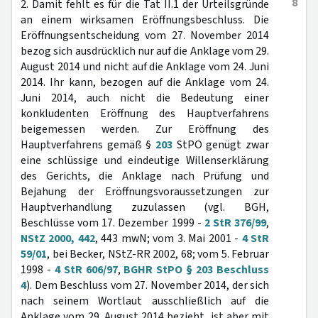
8
2. Damit fehlt es für die Tat II.1 der Urteilsgründe
an einem wirksamen Eröffnungsbeschluss. Die
Eröffnungsentscheidung vom 27. November 2014
bezog sich ausdrücklich nur auf die Anklage vom 29.
August 2014 und nicht auf die Anklage vom 24. Juni
2014. Ihr kann, bezogen auf die Anklage vom 24.
Juni 2014, auch nicht die Bedeutung einer
konkludenten Eröffnung des Hauptverfahrens
beigemessen werden. Zur Eröffnung des
Hauptverfahrens gemäß §
203
StPO genügt zwar
eine schlüssige und eindeutige Willenserklärung
des Gerichts, die Anklage nach Prüfung und
Bejahung der Eröffnungsvoraussetzungen zur
Hauptverhandlung zuzulassen (vgl. BGH,
Beschlüsse vom 17. Dezember 1999 -
2 StR 376/99
,
NStZ 2000, 442
, 443 mwN; vom 3. Mai 2001 -
4 StR
59/01
, bei Becker, NStZ-RR 2002, 68; vom 5. Februar
1998 -
4 StR 606/97
,
BGHR StPO § 203 Beschluss
4
). Dem Beschluss vom 27. November 2014, der sich
nach seinem Wortlaut ausschließlich auf die
Anklage vom 29. August 2014 bezieht, ist aber mit