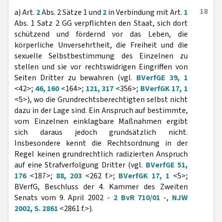
18
a) Art.
2
Abs. 2 Sätze 1 und
2
in Verbindung mit Art.
1
Abs. 1 Satz 2 GG verpflichten den Staat, sich dort
schützend und fördernd vor das Leben, die
körperliche Unversehrtheit, die Freiheit und die
sexuelle Selbstbestimmung des Einzelnen zu
stellen und sie vor rechtswidrigen Eingriffen von
Seiten Dritter zu bewahren (vgl.
BVerfGE 39, 1
<42>;
46, 160
<164>;
121, 317
<356>;
BVerfGK 17, 1
<5>), wo die Grundrechtsberechtigten selbst nicht
dazu in der Lage sind. Ein Anspruch auf bestimmte,
vom Einzelnen einklagbare Maßnahmen ergibt
sich daraus jedoch grundsätzlich nicht.
Insbesondere kennt die Rechtsordnung in der
Regel keinen grundrechtlich radizierten Anspruch
auf eine Strafverfolgung Dritter (vgl.
BVerfGE 51,
176
<187>;
88, 203
<262 f.>;
BVerfGK 17, 1
<5>;
BVerfG, Beschluss der 4. Kammer des Zweiten
Senats vom 9. April 2002 -
2 BvR 710/01
-,
NJW
2002, S. 2861
<2861 f.>).