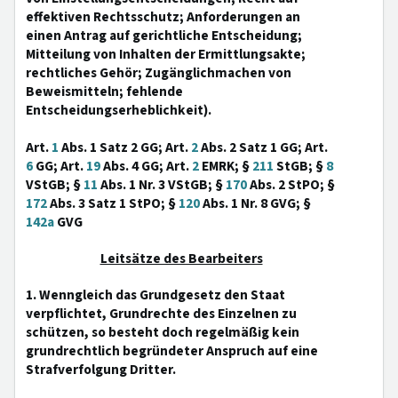
effektiven Rechtsschutz; Anforderungen an
einen Antrag auf gerichtliche Entscheidung;
Mitteilung von Inhalten der Ermittlungsakte;
rechtliches Gehör; Zugänglichmachen von
Beweismitteln; fehlende
Entscheidungserheblichkeit).
Art.
1
Abs. 1 Satz 2 GG; Art.
2
Abs. 2 Satz 1 GG; Art.
6
GG; Art.
19
Abs. 4 GG; Art.
2
EMRK; §
211
StGB; §
8
VStGB; §
11
Abs. 1 Nr. 3 VStGB; §
170
Abs. 2 StPO; §
172
Abs. 3 Satz 1 StPO; §
120
Abs. 1 Nr. 8 GVG; §
142a
GVG
Leitsätze des Bearbeiters
1. Wenngleich das Grundgesetz den Staat
verpflichtet, Grundrechte des Einzelnen zu
schützen, so besteht doch regelmäßig kein
grundrechtlich begründeter Anspruch auf eine
Strafverfolgung Dritter.