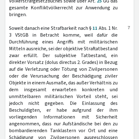
Völkerstrafgesetzbuches sowie über Art.
25
GG das
gesamte Konfliktvölkerrecht zur Anwendung zu
bringen.
7
Soweit danach eine Strafbarkeit nach §
11
Abs. 1 Nr.
3 VStGB in Betracht komme, weil dafür die
Durchführung eines Angriffs mit militärischen
Mitteln ausreiche, sei der objektive Straftatbestand
zwar erfüllt. Der subjektive Tatbestand, ein
direkter Vorsatz (dolus directus 2. Grades) in Bezug
auf die Verletzung oder Tötung von Zivilpersonen
oder die Verursachung der Beschädigung ziviler
Objekte in einem Ausmaße, das außer Verhältnis zu
dem insgesamt erwarteten konkreten und
unmittelbaren militärischen Vorteil steht, sei
jedoch nicht gegeben. Die Einlassung des
Beschuldigten, er habe aufgrund der ihm
vorliegenden Informationen mit Sicherheit
angenommen, dass nur Aufständische bei den zu
bombardierenden Tanklastern vor Ort und eine
Schädigung von Zivilpersonen ausgeschlossen