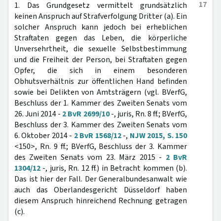
17
1. Das Grundgesetz vermittelt grundsätzlich
keinen Anspruch auf Strafverfolgung Dritter (a). Ein
solcher Anspruch kann jedoch bei erheblichen
Straftaten gegen das Leben, die körperliche
Unversehrtheit, die sexuelle Selbstbestimmung
und die Freiheit der Person, bei Straftaten gegen
Opfer, die sich in einem besonderen
Obhutsverhältnis zur öffentlichen Hand befinden
sowie bei Delikten von Amtsträgern (vgl. BVerfG,
Beschluss der 1. Kammer des Zweiten Senats vom
26. Juni 2014 -
2 BvR 2699/10
-, juris, Rn. 8 ff.; BVerfG,
Beschluss der 3. Kammer des Zweiten Senats vom
6. Oktober 2014 -
2 BvR 1568/12
-,
NJW 2015, S. 150
<150>, Rn. 9 ff.; BVerfG, Beschluss der 3. Kammer
des Zweiten Senats vom 23. März 2015 -
2 BvR
1304/12
-, juris, Rn. 12 ff.) in Betracht kommen (b).
Das ist hier der Fall. Der Generalbundesanwalt wie
auch das Oberlandesgericht Düsseldorf haben
diesem Anspruch hinreichend Rechnung getragen
(c).